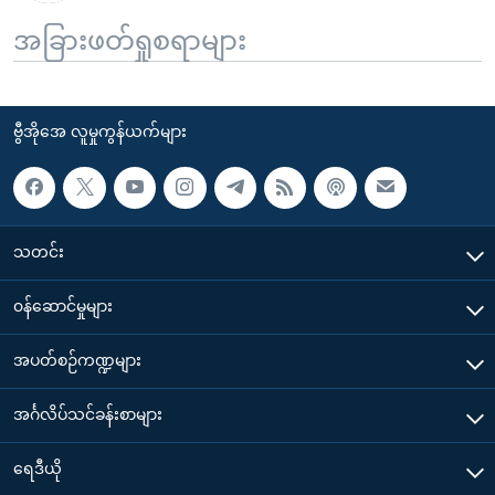
အခြားဖတ်ရှုစရာများ
ဗွီအိုအေ လူမှုကွန်ယက်များ
သတင်း
၀န်ဆောင်မှုများ
အပတ်စဉ်ကဏ္ဍများ
အင်္ဂလိပ်သင်ခန်းစာများ
ရေဒီယို