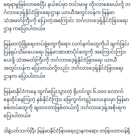
ရေရာမှုဖြစ်လာစေပြီး နယ်စပ်မှာ တင်းမာမှု တိုးလာစေမယ်လို့ ဘ
င်္ဂလားဒေ့ရှ်နိုင်ငံခြားရေးဌာန၊ ယာယီအတွင်းဝန်က မြန်မာ
သံအမတ်ကြီးကို ပြောတဲ့အကြောင်း ဘင်္ဂလားဒေ့ရှ်နိုင်ငံခြားရေး
ဌာန ကပြောပါတယ်။
မြန်မာလုံခြုံရေးတပ်ဖွဲ့တွေကိုရော၊ လက်နက်တွေကိုပါ ချက်ခြင်း
ပြန်ရုပ်သိမ်းပေးရေး မြန်မာအာဏာပိုင်တွေကို အကြောင်းကြား
ပေးဖို့ သံအမတ်ကြီးကို ဘင်္ဂလားဒေ့ရှ်နိုင်ငံခြားရေး ယာယီ
အတွင်းဝန်က ပြောတယ်လို့လည်း ဘင်္ဂလားဒေ့ရှ်နိုင်ငံခြားရေး
ဌာနက ပြောပါတယ်။
မြန်မာနိုင်ငံကနေ ထွက်ပြေးသွားတဲ့ ရိုဟင်ဂျာ ၆,၀၀၀ လောက်
နေထိုင်နေကြတဲ့ နှစ်နိုင်ငံကြား မြေကွက်ကျဉ်းလေးနားမှာ မြန်မာ
စစ်တပ်တွေကို ချထားတာဖြစ်တယ်လို့ ဘင်္ဂလားဒေ့ရှ်အစိုးရက
ပြောပါတယ်။
ဒါနဲ့ပတ်သက်ပြီး မြန်မာနိုင်ငံခြားရေးဌာနကရော၊ တခြားတာဝန်ရှိ