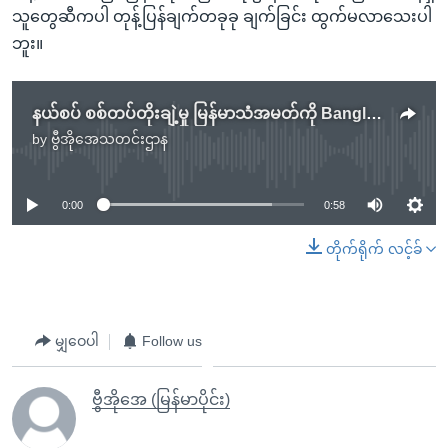
သူတွေဆီကပါ တုန့်ပြန်ချက်တခုခု ချက်ခြင်း ထွက်မလာသေးပါ
ဘူး။
နယ်စပ် စစ်တပ်တိုးချဲ့မှု မြန်မာသံအမတ်ကို Bangladesh ဆင့်ခေါ်ကန့်ကွက်
by
ဗွီအိုအေသတင်းဌာန
No media source currently available
0:00
0:58
တိုက်ရိုက် လင့်ခ်
မျှဝေပါ
Follow us
ဗွီအိုအေ (မြန်မာပိုင်း)