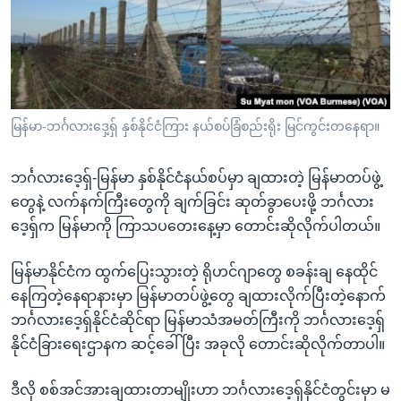
အ
သုတပဒေသာ အင်္ဂလိပ်စာ
ညွန်း
Learning English
စာမျက်နှာ
သို့
ဗွီအိုအေ လူမှုကွန်ယက်များ
ကျော်
ကြည့်
မြန်မာ-ဘင်္ဂလားဒှေ့ရှ် နှစ်နိုင်ငံကြား နယ်စပ်ခြံစည်းရိုး မြင်ကွင်းတနေရာ။
ရန်
ဘာသာစကားများ
ရှာဖွေ
ဘင်္ဂလားဒေ့ရှ်-မြန်မာ နှစ်နိုင်ငံနယ်စပ်မှာ ချထားတဲ့ မြန်မာတပ်ဖွဲ့
ရန်
တွေနဲ့ လက်နက်ကြီးတွေကို ချက်ခြင်း ဆုတ်ခွာပေးဖို့ ဘင်္ဂလား
နေရာ
ဒေ့ရှ်က မြန်မာကို ကြာသပတေးနေ့မှာ တောင်းဆိုလိုက်ပါတယ်။
သို့
ကျော်
မြန်မာနိုင်ငံက ထွက်ပြေးသွားတဲ့ ရိုဟင်ဂျာတွေ စခန်းချ နေထိုင်
ရန်
နေကြတဲ့နေရာနားမှာ မြန်မာတပ်ဖွဲ့တွေ ချထားလိုက်ပြီးတဲ့နောက်
ဘင်္ဂလားဒေ့ရှ်နိုင်ငံဆိုင်ရာ မြန်မာသံအမတ်ကြီးကို ဘင်္ဂလားဒေ့ရှ်
နိုင်ငံခြားရေးဌာနက ဆင့်ခေါ်ပြီး အခုလို တောင်းဆိုလိုက်တာပါ။
ဒီလို စစ်အင်အားချထားတာမျိုးဟာ ဘင်္ဂလားဒေ့ရှ်နိုင်ငံတွင်းမှာ မ