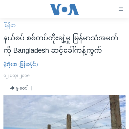
သုံး
ရ
လွယ်ကူ
မြန်မာ
မူလစာမျက်နှာ
စေ
နယ်စပ် စစ်တပ်တိုးချဲ့မှု မြန်မာသံအမတ်
မြန်မာ
သည့်
ကို Bangladesh ဆင့်ခေါ်ကန့်ကွက်
ကမ္ဘာ့သတင်းများ
Link
ဗွီဒီယို
နိုင်ငံတကာ
ဗွီအိုအေ (မြန်မာပိုင်း)
များ
သတင်းလွတ်လပ်ခွင့်
အမေရိကန်
၀၂ မတ္၊ ၂၀၁၈
ပင်မ
ရပ်ဝန်းတခု လမ်းတခု အလွန်
တရုတ်
အကြောင်းအရာ
မျှဝေပါ
သို့
အင်္ဂလိပ်စာလေ့လာမယ်
အစ္စရေး-ပါလက်စတိုင်း
ကျော်
အပတ်စဉ်ကဏ္ဍများ
အမေရိကန်သုံးအီဒီယံ
ကြည့်
ရေဒီယိုနှင့်ရုပ်သံ အချက်အလက်များ
မကြေးမုံရဲ့ အင်္ဂလိပ်စာ
ရေဒီယို
ရန်
ပင်မ
ရေဒီယို/တီဗွီအစီအစဉ်
ရုပ်ရှင်ထဲက အင်္ဂလိပ်စာ
တီဗွီ