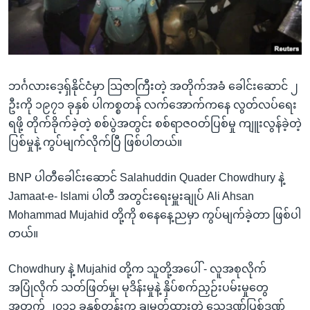
အ
သုတပဒေသာ အင်္ဂလိပ်စာ
ညွန်း
Learning English
စာမျက်နှာ
သို့
ဗွီအိုအေ လူမှုကွန်ယက်များ
ကျော်
ဘင်္ဂလားဒေ့ရှ်နိုင်ငံမှာ သြဇာကြီးတဲ့ အတိုက်အခံ ခေါင်းဆောင် ၂
ကြည့်
ဦးကို ၁၉၇၁ ခုနှစ် ပါကစ္စတန် လက်အောက်ကနေ လွတ်လပ်ရေး
ရန်
ရဖို့ တိုက်ခိုက်ခဲ့တဲ့ စစ်ပွဲအတွင်း စစ်ရာဇဝတ်ပြစ်မှု ကျူးလွန်ခဲ့တဲ့
ဘာသာစကားများ
ရှာဖွေ
ပြစ်မှုနဲ့ ကွပ်မျက်လိုက်ပြီ ဖြစ်ပါတယ်။
ရန်
နေရာ
BNP ပါတီခေါင်းဆောင် Salahuddin Quader Chowdhury နဲ့
သို့
Jamaat-e- Islami ပါတီ အတွင်းရေးမှူးချုပ် Ali Ahsan
ကျော်
Mohammad Mujahid တို့ကို စနေနေ့ညမှာ ကွပ်မျက်ခဲ့တာ ဖြစ်ပါ
ရန်
တယ်။
Chowdhury နဲ့ Mujahid တို့က သူတို့အပေါ် - လူအစုလိုက်
အပြုံလိုက် သတ်ဖြတ်မှု၊ မုဒိန်းမှုနဲ့ နှိပ်စက်ညှဉ်းပမ်းမှုတွေ
အတွက် ၂၀၁၃ ခုနှစ်တုန်းက ချမှတ်ထားတဲ့ သေဒဏ်ပြစ်ဒဏ်