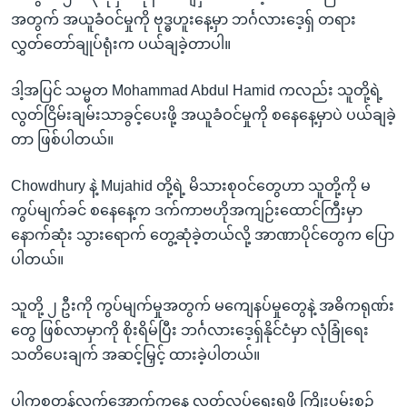
အတွက် အယူခံဝင်မှုကို ဗုဒ္ဓဟူးနေ့မှာ ဘင်္ဂလားဒေ့ရှ် တရား
လွှတ်တော်ချုပ်ရုံးက ပယ်ချခဲ့တာပါ။
ဒါ့အပြင် သမ္မတ Mohammad Abdul Hamid ကလည်း သူတို့ရဲ့
လွတ်ငြိမ်းချမ်းသာခွင့်ပေးဖို့ အယူခံဝင်မှုကို စနေနေ့မှာပဲ ပယ်ချခဲ့
တာ ဖြစ်ပါတယ်။
Chowdhury နဲ့ Mujahid တို့ရဲ့ မိသားစုဝင်တွေဟာ သူတို့ကို မ
ကွပ်မျက်ခင် စနေနေ့က ဒက်ကာဗဟိုအကျဉ်းထောင်ကြီးမှာ
နောက်ဆုံး သွားရောက် တွေ့ဆုံခဲ့တယ်လို့ အာဏာပိုင်တွေက ပြော
ပါတယ်။
သူတို့ ၂ ဦးကို ကွပ်မျက်မှုအတွက် မကျေနပ်မှုတွေနဲ့ အဓိကရုဏ်း
တွေ ဖြစ်လာမှာကို စိုးရိမ်ပြီး ဘင်္ဂလားဒေ့ရှ်နိုင်ငံမှာ လုံခြုံရေး
သတိပေးချက် အဆင့်မြှင့် ထားခဲ့ပါတယ်။
ပါကစ္စတန်လက်အောက်ကနေ လွတ်လပ်ရေးရဖို့ ကြိုးပမ်းစဉ်