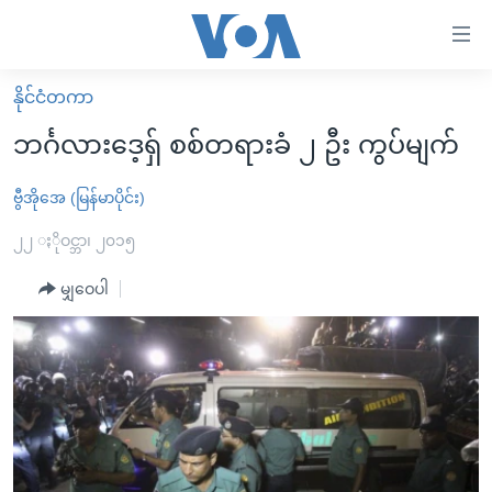
သုံး
ရ
လွယ်ကူ
နိုင်ငံတကာ
မူလစာမျက်နှာ
စေ
ဘင်္ဂလားဒေ့ရှ် စစ်တရားခံ ၂ ဦး ကွပ်မျက်
မြန်မာ
သည့်
ကမ္ဘာ့သတင်းများ
ဗွီအိုအေ (မြန်မာပိုင်း)
Link
ဗွီဒီယို
နိုင်ငံတကာ
၂၂ ႏိုဝင္ဘာ၊ ၂၀၁၅
များ
သတင်းလွတ်လပ်ခွင့်
အမေရိကန်
မျှဝေပါ
ပင်မ
ရပ်ဝန်းတခု လမ်းတခု အလွန်
တရုတ်
အကြောင်းအရာ
သို့
အင်္ဂလိပ်စာလေ့လာမယ်
အစ္စရေး-ပါလက်စတိုင်း
ကျော်
အပတ်စဉ်ကဏ္ဍများ
အမေရိကန်သုံးအီဒီယံ
ကြည့်
ရေဒီယိုနှင့်ရုပ်သံ အချက်အလက်များ
မကြေးမုံရဲ့ အင်္ဂလိပ်စာ
ရေဒီယို
ရန်
ပင်မ
ရေဒီယို/တီဗွီအစီအစဉ်
ရုပ်ရှင်ထဲက အင်္ဂလိပ်စာ
တီဗွီ