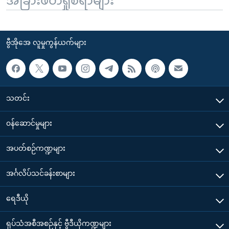
အခြားဖတ်ရှုစရာများ
ဗွီအိုအေ လူမှုကွန်ယက်များ
သတင်း
၀န်ဆောင်မှုများ
အပတ်စဉ်ကဏ္ဍများ
အင်္ဂလိပ်သင်ခန်းစာများ
ရေဒီယို
ရုပ်သံအစီအစဉ်နှင့် ဗွီဒီယိုကဏ္ဍများ