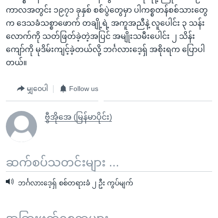
ကာလအတွင်း ၁၉၇၁ ခုနှစ် စစ်ပွဲတွေမှာ ပါကစ္စတန်စစ်သားတွေ
က ဒေသခံသစ္စာဖောက် တချို့ရဲ့ အကူအညီနဲ့ လူပေါင်း ၃ သန်း
လောက်ကို သတ်ဖြတ်ခဲ့တဲ့အပြင် အမျိုးသမီးပေါင်း ၂ သိန်း
ကျော်ကို မုဒိမ်းကျင့်ခဲ့တယ်လို့ ဘင်္ဂလားဒေ့ရှ် အစိုးရက ပြောပါ
တယ်။
မျှဝေပါ
Follow us
ဗွီအိုအေ (မြန်မာပိုင်း)
ဆက်စပ်သတင်းများ ...
ဘင်္ဂလားဒေ့ရှ် စစ်တရားခံ ၂ ဦး ကွပ်မျက်