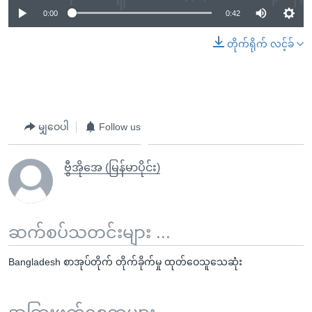
0:00
0:42
တိုက်ရိုက် လင့်ခ်
မျှဝေပါ
Follow us
ဗွီအိုအေ (မြန်မာပိုင်း)
ဆက်စပ်သတင်းများ ...
Bangladesh စာအုပ်တိုက် တိုက်ခိုက်မှု ထုတ်ဝေသူသေဆုံး