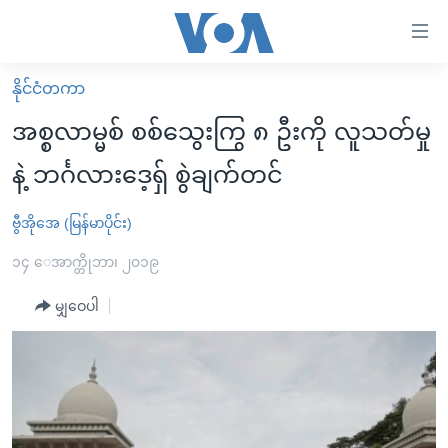
သုံး
ရ
လွယ်ကူ
နိုင်ငံတကာ
မူလစာမျက်နှာ
စေ
အစ္စလာမ္မစ် စစ်သွေးကြွ ၈ ဦးကို လူသတ်မှု
မြန်မာ
သည့်
နဲ့ ဘင်္ဂလားဒေ့ရှ် စွဲချက်တင်
ကမ္ဘာ့သတင်းများ
Link
ဗွီဒီယို
နိုင်ငံတကာ
ဗွီအိုအေ (မြန်မာပိုင်း)
များ
သတင်းလွတ်လပ်ခွင့်
အမေရိကန်
၁၄ ေအာက္တိုဘာ၊ ၂၀၁၉
ပင်မ
ရပ်ဝန်းတခု လမ်းတခု အလွန်
တရုတ်
အကြောင်းအရာ
မျှဝေပါ
သို့
အင်္ဂလိပ်စာလေ့လာမယ်
အစ္စရေး-ပါလက်စတိုင်း
ကျော်
အပတ်စဉ်ကဏ္ဍများ
အမေရိကန်သုံးအီဒီယံ
ကြည့်
ရေဒီယိုနှင့်ရုပ်သံ အချက်အလက်များ
မကြေးမုံရဲ့ အင်္ဂလိပ်စာ
ရေဒီယို
ရန်
ပင်မ
ရေဒီယို/တီဗွီအစီအစဉ်
ရုပ်ရှင်ထဲက အင်္ဂလိပ်စာ
တီဗွီ