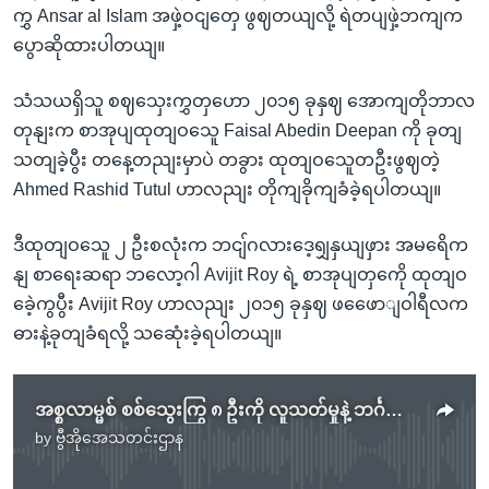
ကွှ Ansar al Islam အဖှဲ့ဝငျတှေ ဖွဈတယျလို့ ရဲတပျဖှဲ့ဘကျက
ပွောဆိုထားပါတယျ။
သံသယရှိသူ စဈသှေးကွှတှဟော ၂၀၁၅ ခုနှဈ အောကျတိုဘာလ
တုနျးက စာအုပျထုတျဝသေူ Faisal Abedin Deepan ကို ခုတျ
သတျခဲ့ပွီး တနေ့တညျးမှာပဲ တခွား ထုတျဝသေူတဦးဖွဈတဲ့
Ahmed Rashid Tutul ဟာလညျး တိုကျခိုကျခံခဲ့ရပါတယျ။
ဒီထုတျဝသေူ ၂ ဦးစလုံးက ဘငျ်ဂလားဒေ့ရျှနှယျဖှား အမရေိက
နျ စာရေးဆရာ ဘလော့ဂါ Avijit Roy ရဲ့ စာအုပျတှကေို ထုတျဝ
ခေဲ့ကွပွီး Avijit Roy ဟာလညျး ၂၀၁၅ ခုနှဈ ဖဖေောျဝါရီလက
ဓားနဲ့ခုတျခံရလို့ သဆေုံးခဲ့ရပါတယျ။
အစ္စလာမ္မစ် စစ်သွေးကြွ ၈ ဦးကို လူသတ်မှုနဲ့ ဘင်္ဂလားဒေ့ရှ် စွဲချက်တင်
by
ဗွီအိုအေသတင်းဌာန
No media source currently available