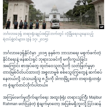
အ
သုတပဒေသာ အင်္ဂလိပ်စာ
ညွန်း
Learning English
စာမျက်နှာ
သို့
ဗွီအိုအေ လူမှုကွန်ယက်များ
ကျော်
ကြည့်
ဘင်္ဂလားဒေ့ရှ် တရားရုံးချုပ်အပြင်ဘက်တွင် လုံခြုံရေးယူနေသည့်
ရဲတပ်ဖွဲ့ဝင်များ။ (ဇွန် ၁၇၊ ၂၀၁၅)
ရန်
ဘာသာစကားများ
ရှာဖွေ
ဘင်္ဂလားဒေ့ရှ်နိုင်ငံမှာ ၂၀၁၅ ခုနှစ်က ဘာသာရေး မစွက်ဖက်တဲ့
ရန်
နိုင်ငံရေးနဲ့ ဖန်ဆင်းရှင် ဘုရားသခင်ကို မကိုးကွယ်ခြင်း
နေရာ
အကြောင်း စာအုပ်တွေ ထုတ်ဝေသူတဦးကို သတ်ဖြတ်မှုမှာ
သို့
တားမြစ်ပိတ်ပင်ထားတဲ့ အစ္စလာမ္မစ် စစ်သွေးကြွတွေနဲ့ ဆက်စပ်
ကျော်
နေတယ်လို့ သံသယရှိသူ ၈ ဦးကို ဒါကာမြို့တော် တရားရုံးတရုံး
ရန်
က စွဲချက်တင်လိုက်ပါတယ်။
အကြမ်းဖက်မှုတိုက်ဖျက်ရေး အထူးခုံရုံး တရားသူကြီး Majibur
Rahman ဖတ်ပြခဲ့တဲ့ စွဲချက်မှာတော့ အပြစ်မရှိဘူးလို့ ငြင်းဆန်