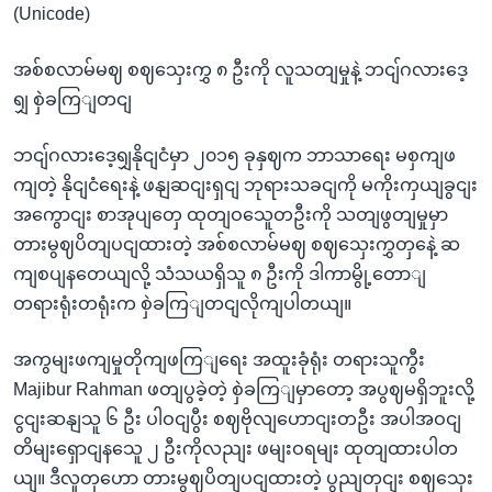
(Unicode)
အစ်စလာမ်မဈ စဈသှေးကွှ ၈ ဦးကို လူသတျမှုနဲ့ ဘငျ်ဂလားဒေ့
ရျှ စှဲခကြျတငျ
ဘငျ်ဂလားဒေ့ရျှနိုငျငံမှာ ၂၀၁၅ ခုနှဈက ဘာသာရေး မစှကျဖ
ကျတဲ့ နိုငျငံရေးနဲ့ ဖနျဆငျးရှငျ ဘုရားသခငျကို မကိုးကှယျခွငျး
အကွောငျး စာအုပျတှေ ထုတျဝသေူတဦးကို သတျဖွတျမှုမှာ
တားမွဈပိတျပငျထားတဲ့ အစ်စလာမ်မဈ စဈသှေးကွှတှနေဲ့ ဆ
ကျစပျနတေယျလို့ သံသယရှိသူ ၈ ဦးကို ဒါကာမွို့တောျ
တရားရုံးတရုံးက စှဲခကြျတငျလိုကျပါတယျ။
အကွမျးဖကျမှုတိုကျဖကြျရေး အထူးခုံရုံး တရားသူကွီး
Majibur Rahman ဖတျပွခဲ့တဲ့ စှဲခကြျမှာတော့ အပွဈမရှိဘူးလို့
ငွငျးဆနျသူ ၆ ဦး ပါဝငျပွီး စဈဗိုလျဟောငျးတဦး အပါအဝငျ
တိမျးရှောငျနသေူ ၂ ဦးကိုလညျး ဖမျးဝရမျး ထုတျထားပါတ
ယျ။ ဒီလူတှဟော တားမွဈပိတျပငျထားတဲ့ ပွညျတှငျး စဈသှေး