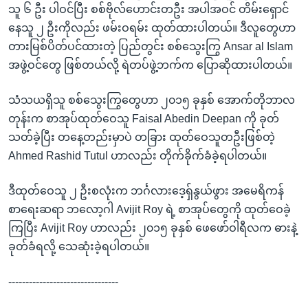
သူ ၆ ဦး ပါဝင်ပြီး စစ်ဗိုလ်ဟောင်းတဦး အပါအဝင် တိမ်းရှောင်
နေသူ ၂ ဦးကိုလည်း ဖမ်းဝရမ်း ထုတ်ထားပါတယ်။ ဒီလူတွေဟာ
တားမြစ်ပိတ်ပင်ထားတဲ့ ပြည်တွင်း စစ်သွေးကြွ Ansar al Islam
အဖွဲ့ဝင်တွေ ဖြစ်တယ်လို့ ရဲတပ်ဖွဲ့ဘက်က ပြောဆိုထားပါတယ်။
သံသယရှိသူ စစ်သွေးကြွတွေဟာ ၂၀၁၅ ခုနှစ် အောက်တိုဘာလ
တုန်းက စာအုပ်ထုတ်ဝေသူ Faisal Abedin Deepan ကို ခုတ်
သတ်ခဲ့ပြီး တနေ့တည်းမှာပဲ တခြား ထုတ်ဝေသူတဦးဖြစ်တဲ့
Ahmed Rashid Tutul ဟာလည်း တိုက်ခိုက်ခံခဲ့ရပါတယ်။
ဒီထုတ်ဝေသူ ၂ ဦးစလုံးက ဘင်္ဂလားဒေ့ရှ်နွယ်ဖွား အမေရိကန်
စာရေးဆရာ ဘလော့ဂါ Avijit Roy ရဲ့ စာအုပ်တွေကို ထုတ်ဝေခဲ့
ကြပြီး Avijit Roy ဟာလည်း ၂၀၁၅ ခုနှစ် ဖေဖော်ဝါရီလက ဓားနဲ့
ခုတ်ခံရလို့ သေဆုံးခဲ့ရပါတယ်။
--------------------------------