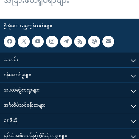
အခြားဖတ်ရှုစရာများ
ဗွီအိုအေ လူမှုကွန်ယက်များ
သတင်း
၀န်ဆောင်မှုများ
အပတ်စဉ်ကဏ္ဍများ
အင်္ဂလိပ်သင်ခန်းစာများ
ရေဒီယို
ရုပ်သံအစီအစဉ်နှင့် ဗွီဒီယိုကဏ္ဍများ