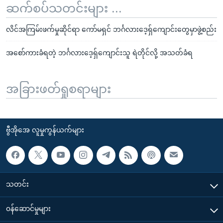
ဆက်စပ်သတင်းများ ...
လိင်အကြမ်းဖက်မှုဆိုင်ရာ ကော်မရှင် ဘင်္ဂလားဒေ့ရှ်ကျောင်းတွေမှာဖွဲ့စည်း
အစော်ကားခံရတဲ့ ဘင်္ဂလားဒေ့ရှ်ကျောင်းသူ ရဲတိုင်လို့ အသတ်ခံရ
အခြားဖတ်ရှုစရာများ
ဗွီအိုအေ လူမှုကွန်ယက်များ
သတင်း
၀န်ဆောင်မှုများ