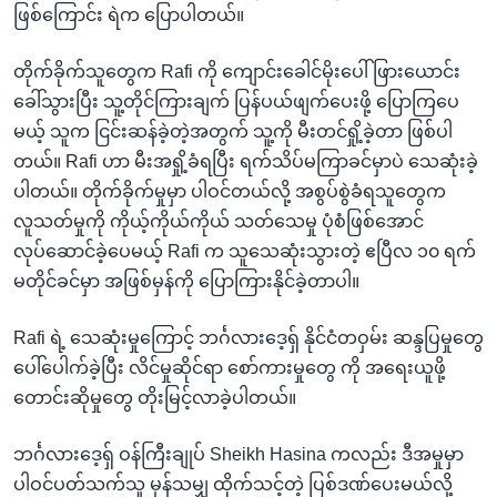
ဖြစ်ကြောင်း ရဲက ပြောပါတယ်။
တိုက်ခိုက်သူတွေက Rafi ကို ကျောင်းခေါင်မိုးပေါ် ဖြားယောင်း
ခေါ်သွားပြီး သူ့တိုင်ကြားချက် ပြန်ပယ်ဖျက်ပေးဖို့ ပြောကြပေ
မယ့် သူက ငြင်းဆန်ခဲ့တဲ့အတွက် သူ့ကို မီးတင်ရှို့ခဲ့တာ ဖြစ်ပါ
တယ်။ Rafi ဟာ မီးအရှို့ခံရပြီး ရက်သိပ်မကြာခင်မှာပဲ သေဆုံးခဲ့
ပါတယ်။ တိုက်ခိုက်မှုမှာ ပါဝင်တယ်လို့ အစွပ်စွဲခံရသူတွေက
လူသတ်မှုကို ကိုယ့်ကိုယ်ကိုယ် သတ်သေမှု ပုံစံဖြစ်အောင်
လုပ်ဆောင်ခဲ့ပေမယ့် Rafi က သူသေဆုံးသွားတဲ့ ဧပြီလ ၁၀ ရက်
မတိုင်ခင်မှာ အဖြစ်မှန်ကို ပြောကြားနိုင်ခဲ့တာပါ။
Rafi ရဲ့ သေဆုံးမှုကြောင့် ဘင်္ဂလားဒေ့ရှ် နိုင်ငံတဝှမ်း ဆန္ဒပြမှုတွေ
ပေါ်ပေါက်ခဲ့ပြီး လိင်မှုဆိုင်ရာ စော်ကားမှုတွေ ကို အရေးယူဖို့
တောင်းဆိုမှုတွေ တိုးမြင့်လာခဲ့ပါတယ်။
ဘင်္ဂလားဒေ့ရှ် ဝန်ကြီးချုပ် Sheikh Hasina ကလည်း ဒီအမှုမှာ
ပါဝင်ပတ်သက်သူ မှန်သမျှ ထိုက်သင့်တဲ့ ပြစ်ဒဏ်ပေးမယ်လို့