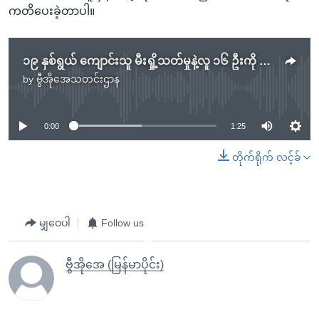
ကတိပေးခဲ့တာပါ။
၁၉ နှစ်ရွယ် ကျောင်းသူ မီးရှို့သတ်မှုနဲ့လူ ၁၆ ဦးကို ဘင်္ဂလားဒေ့ရှ် ရဲ တရားစွဲ
by
ဗွီအိုအေသတင်းဌာန
No media source currently available
0:00
1:25
တိုက်ရိုက် လင့်ခ်
မျှဝေပါ
Follow us
ဗွီအိုအေ (မြန်မာပိုင်း)