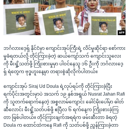
အ
သုတပဒေသာ အင်္ဂလိပ်စာ
ညွန်း
Learning English
စာမျက်နှာ
သို့
ဗွီအိုအေ လူမှုကွန်ယက်များ
ကျော်
ကြည့်
ဘင်္ဂလားဒေ့ရှ် နိုင်ငံမှာ ကျောင်းအုပ်ကြီးရဲ့ လိင်မှုဆိုင်ရာ စော်ကား
ရန်
ဘာသာစကားများ
မှုခံရတယ်လို့ တိုင်ကြားခဲ့တဲ့ ဆယ်ကျော်သက် ကျောင်းသူလေး
ရှာဖွေ
ကို မီးရှို့သတ်ဖို့ ကြိုးစားမှုမှာ ပါဝင်နေသူ ၁၆ ဦးကို ဘင်္ဂလားဒေ့
ရန်
ရှ် ရဲတွေက ဗုဒ္ဓဟူးနေ့မှာ တရားစွဲဆိုလိုက်ပါတယ်။
နေရာ
သို့
ကျောင်းအုပ် Siraj Ud Doula ရဲ့လုပ်ရပ်ကို တိုင်ကြားခဲ့ပြီး
ကျော်
ရက်ပိုင်းအတွင်းမှာပဲ အသက် ၁၉ နှစ်အရွယ် Nusrat Jahan Rafi
ရန်
ကို သူတက်ရောက်နေတဲ့ အစ္စလာမ်ကျောင်း ခေါင်မိုးပေါ်မှာ ဓါတ်
ဆီလောင်း မီးရှို့သတ်ပစ်ဖို့ ဧပြီလ ၆ ရက်နေ့က ကြိုးစားခဲ့ကြ
တာ ဖြစ်ပါတယ်။ တိုင်ကြားချက်အရရဲက ဖမ်းဆီးတာ ခံရတဲ့
Doula က ထောင်ထဲကနေ Rafi ကို သတ်ပစ်ဖို့ ညွှန်ကြားခဲ့တာ