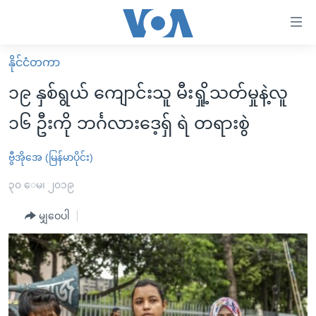
သုံး
ရ
လွယ်ကူ
နိုင်ငံတကာ
မူလစာမျက်နှာ
စေ
၁၉ နှစ်ရွယ် ကျောင်းသူ မီးရှို့သတ်မှုနဲ့လူ
မြန်မာ
သည့်
၁၆ ဦးကို ဘင်္ဂလားဒေ့ရှ် ရဲ တရားစွဲ
ကမ္ဘာ့သတင်းများ
Link
ဗွီဒီယို
နိုင်ငံတကာ
ဗွီအိုအေ (မြန်မာပိုင်း)
များ
သတင်းလွတ်လပ်ခွင့်
အမေရိကန်
၃၀ ေမ၊ ၂၀၁၉
ပင်မ
ရပ်ဝန်းတခု လမ်းတခု အလွန်
တရုတ်
အကြောင်းအရာ
မျှဝေပါ
သို့
အင်္ဂလိပ်စာလေ့လာမယ်
အစ္စရေး-ပါလက်စတိုင်း
ကျော်
အပတ်စဉ်ကဏ္ဍများ
အမေရိကန်သုံးအီဒီယံ
ကြည့်
ရေဒီယိုနှင့်ရုပ်သံ အချက်အလက်များ
မကြေးမုံရဲ့ အင်္ဂလိပ်စာ
ရေဒီယို
ရန်
ပင်မ
ရေဒီယို/တီဗွီအစီအစဉ်
ရုပ်ရှင်ထဲက အင်္ဂလိပ်စာ
တီဗွီ