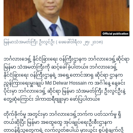
အ
သုတပဒေသာ အင်္ဂလိပ်စာ
ညွန်း
Learning English
စာမျက်နှာ
သို့
ဗွီအိုအေ လူမှုကွန်ယက်များ
ကျော်
ကြည့်
မြန်မာသံအမတ်ကြီး ဦးလွင်ဦး ( ဖေဖေါ်ဝါရီလ ၂၅၊ ၂၀၁၈)
ရန်
ဘာသာစကားများ
ရှာဖွေ
ဘင်္ဂလားဒေရှ့် နိုင်ငံခြားရေး ဝန်ကြီးဌာနက ဘင်္ဂလားဒေရှ့်ဆိုင်ရာ
ရန်
မြန်မာ သံအမတ်ကြီးကို ဆင့်ခေါ်ခဲ့ပါတယ်။ ဘင်္ဂလားဒေရှ့်
နေရာ
နိုင်ငံခြားရေး ဝန်ကြီးဌာနရဲ့ အရှေ့တောင်အာရှ ဆိုင်ရာ ဌာနက
သို့
ညွှန်ကြားရေးမှူးချုပ် Md Delwar Hossain က အင်္ဂါနေ့ နေ့ခင်း
ကျော်
ပိုင်းမှာ ဘင်္ဂလားဒေရှ့် ဆိုင်ရာ မြန်မာ သံအမတ်ကြီး ဦးလွင်ဦးနဲ့
ရန်
တွေ့ဆုံကြောင်း ဒါကာထရီဗျူးမှာ ဖော်ပြပါတယ်။
တိုက်ခိုက်မှု အတွင်းမှာ ဘင်္ဂလားဒေရှ့်ဘက်က ပတ်သက်မှု ရှိ
တယ်ဆိုပြီး မြန်မာ အထွေထွေ အုပ်ချုပ်ရေးဦးစီးဌာနက
တာဝန်ရှိသူတွေကရဲ့ လက်လွတ်စပါယ် မှားယွင်း စွပ်စွဲချက်လို့