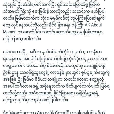
သုံးနှုန်းပြီး အဲဒါနဲ့ ပတ်သက်ပြီး ရှင်းလင်းပြောဆိုဖို့ မြန်မာ
သံအမတ်ကြီးကို မေးမြန်းခဲ့တာလို့လည်း သတင်းက ဖော်ပြပါ
တယ်။ မြန်မာဘက်က လုံး၀ မမှန်ကန်တဲ့ လုပ်ကြံပြောဆိုချက်
တွေ လုပ်နေတယ်လို့လည်း နိုင်ငံခြားရေး ဝန်ကြီး AK Abdul
Momen က နောက်ပိုင်း သတင်းထောက်တွေ မေးမြန်းတာမှာ
ဖြေကြားသွားပါတယ်။
မောင်တောမြို့ အနီးက နယ်စပ်မှတ်တိုင် အမှတ် ၄၁ အနီးက
ရဲစခန်းတခု အပေါ် အကြမ်းဖက်ဝါဒစွဲ တိုက်ခိုက်မှုမှာ ဘင်္ဂလား
ဒေရှ့်ဘက်က ပတ်သက်မှု ရှိတယ်လို့ အထွေထွေ အုပ်ချုပ်ရေး
ဦးစီးဌာန တာဝန်ရှိသူတွေရဲ့ တာဝန်မဲ့ မှားယွင်း စွပ်စွဲချက်တွေကို
အခြေခံပြီး မြန်မာ မီဒီယာ တချို့က သတင်းတွေမှာ တွေ့ရတဲ့
အပေါ် ဘင်္ဂလားဒေရှ့် အစိုးရဘက်က စိတ်ပျက်လက်ပျက် ဖြစ်ရ
တယ်လို့လည်း ဘင်္ဂလားဒေရှ့် နိုင်ငံခြားရေး ဝန်ကြီးဌာနရဲ့
ကြေညာချက်မှာလည်း ဖော်ပြပါတယ်။
ဒီစွပ်စွဲချက်တွေက လုံး၀ လုပ်ကြံထားပြီး အခြေအမြစ် မရှိတဲ့