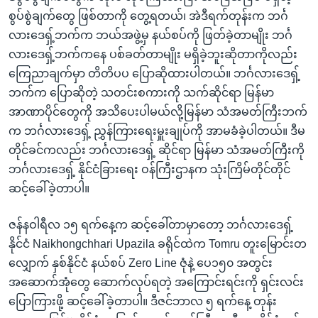
စွပ်စွဲချက်တွေ ဖြစ်တာကို တွေ့ရတယ်၊ အဲဒီရက်တုန်းက ဘင်္ဂ
လားဒေရှ့်ဘက်က ဘယ်အဖွဲ့မှ နယ်စပ်ကို ဖြတ်ခဲ့တာမျိုး ဘင်္ဂ
လားဒေရှ့်ဘက်ကနေ ပစ်ခတ်တာမျိုး မရှိခဲ့ဘူးဆိုတာကိုလည်း
ကြေညာချက်မှာ တိတိပပ ပြောဆိုထားပါတယ်။ ဘင်္ဂလားဒေရှ့်
ဘက်က ပြောဆိုတဲ့ သတင်းစကားကို သက်ဆိုင်ရာ မြန်မာ
အာဏာပိုင်တွေကို အသိပေးပါမယ်လို့မြန်မာ သံအမတ်ကြီးဘက်
က ဘင်္ဂလားဒေရှ့် ညွှန်ကြားရေးမှူးချုပ်ကို အာမခံခဲ့ပါတယ်။ ဒီမ
တိုင်ခင်ကလည်း ဘင်္ဂလားဒေရှ့် ဆိုင်ရာ မြန်မာ သံအမတ်ကြီးကို
ဘင်္ဂလားဒေရှ့် နိုင်ငံခြားရေး ဝန်ကြီးဌာနက သုံးကြိမ်တိုင်တိုင်
ဆင့်ခေါ်ခဲ့တာပါ။
ဇန်နဝါရီလ ၁၅ ရက်နေ့က ဆင့်ခေါ်တာမှာတော့ ဘင်္ဂလားဒေရှ့်
နိုင်ငံ Naikhongchhari Upazila ခရိုင်ထဲက Tomru တူးမြောင်းတ
လျှောက် နှစ်နိုင်ငံ နယ်စပ် Zero Line ဇုံနဲ့ ပေ၁၅၀ အတွင်း
အဆောက်အုံတွေ ဆောက်လုပ်ရတဲ့ အကြောင်းရင်းကို ရှင်းလင်း
ပြောကြားဖို့ ဆင့်ခေါ်ခဲ့တာပါ။ ဒီဇင်ဘာလ ၅ ရက်နေ့ တုန်း