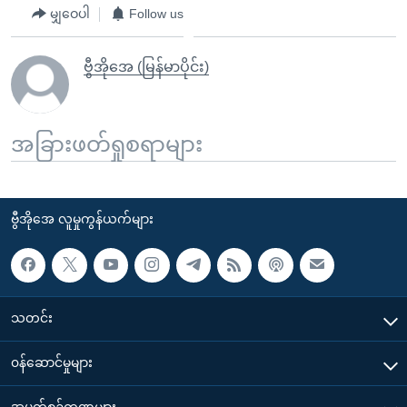
မျှဝေပါ
Follow us
ဗွီအိုအေ (မြန်မာပိုင်း)
အခြားဖတ်ရှုစရာများ
ဗွီအိုအေ လူမှုကွန်ယက်များ
သတင်း
၀န်ဆောင်မှုများ
အပတ်စဉ်ကဏ္ဍများ