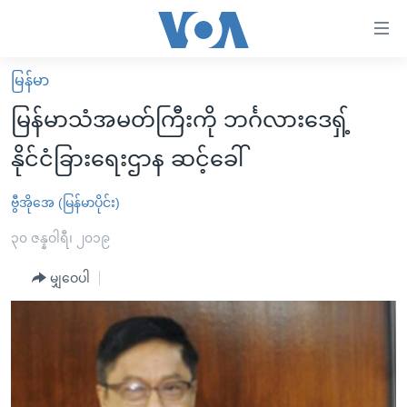
သုံး
ရ
လွယ်ကူ
မြန်မာ
မူလစာမျက်နှာ
စေ
မြန်မာသံအမတ်ကြီးကို ဘင်္ဂလားဒေရှ့်
မြန်မာ
သည့်
နိုင်ငံခြားရေးဌာန ဆင့်ခေါ်
ကမ္ဘာ့သတင်းများ
Link
ဗွီဒီယို
နိုင်ငံတကာ
ဗွီအိုအေ (မြန်မာပိုင်း)
များ
သတင်းလွတ်လပ်ခွင့်
အမေရိကန်
၃၀ ဇန္နဝါရီ၊ ၂၀၁၉
ပင်မ
ရပ်ဝန်းတခု လမ်းတခု အလွန်
တရုတ်
အကြောင်းအရာ
မျှဝေပါ
သို့
အင်္ဂလိပ်စာလေ့လာမယ်
အစ္စရေး-ပါလက်စတိုင်း
ကျော်
အပတ်စဉ်ကဏ္ဍများ
အမေရိကန်သုံးအီဒီယံ
ကြည့်
ရေဒီယိုနှင့်ရုပ်သံ အချက်အလက်များ
မကြေးမုံရဲ့ အင်္ဂလိပ်စာ
ရေဒီယို
ရန်
ပင်မ
ရေဒီယို/တီဗွီအစီအစဉ်
ရုပ်ရှင်ထဲက အင်္ဂလိပ်စာ
တီဗွီ