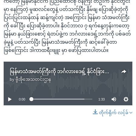
ကတော့ မြန်မာနိုင်ငံက ပြည်ထောင်စု ဝန်ကြီး တဦးက နိုင်ငံတွင်း
မှာ နေကြတဲ့ မူဆလင်တွေနဲ့ ပတ်သက်ပြီး နှိမ်ချ ပြောဆိုခဲ့တဲ့ကို
ပြင်းပြင်းထန်ထန် ဆန့်ကျင်တဲ့ အကြောင်း မြန်မာ သံအမတ်ကြီး
ကို ခေါ်ပြီး ပြောဆိုခဲ့တာပါ။ နိုဝင်ဘာလ ၇ ရက်နေ့တုန်းကတော့
မြန်မာ နယ်ခြားစောင့် ရဲတပ်ဖွဲ့က ဘင်္ဂလားဒေရှ့်ဘက်ကို ပစ်ခတ်
ခဲ့မှုနဲ့ ပတ်သက်ပြီး မြန်မာသံအမတ်ကြီးကို ဆင့်ခေါ်ခဲ့တာ
ဖြစ်ကြောင်း ဒါကာထရီးဗျူး မှာ ဖော်ပြထားပါတယ်။
မြန်မာသံအမတ်ကြီးကို ဘင်္ဂလားဒေရှ့် နိုင်ငံခြားရေးဌာန ဆင့်ခေါ်
by
ဗွီအိုအေသတင်းဌာန
No media source currently available
0:00
1:33
တိုက်ရိုက် လင့်ခ်