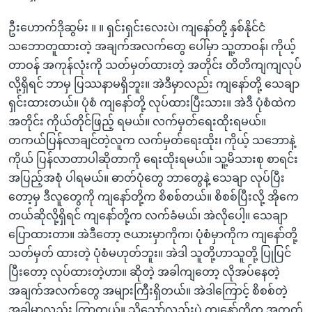
ဦးဟောက်ဒိုဆွမ်း ။ ။ ရှင်းရှင်းလေးပဲ၊ ကျနော်တို့ နှစ်နိုင်ငံ
သဘောတူထားတဲ့ အချက်အလက်တွေ ပေါ်မှာ သူ့တာဝန်၊ ကိုယ့်
တာဝန် အကုန်လုံးကို သတ်မှတ်ထားတဲ့ အတိုင်း တိတိကျကျလုပ်
လို့ရှိရင် ဘာမှ ပြဿနာမရှိဘူး။ အဲဒီမှာလည်း ကျနော်တို့ သေချာ
ရှင်းထားတယ်။ ပုံစံ ကျနော်တို့ လုပ်ထားပြီးသား။ အဲဒီ ပုံစံထဲက
အတိုင်း ကိုယ်တိုင်ဖြည့် ရမယ်။ လက်မှတ်ရေးထိုးရမယ်။
တကယ်ပြန်လာချင်တဲ့လူက လက်မှတ်ရေးထိုး၊ ကိုယ့် သဘောနဲ့
ကိုယ် ပြန်လာတာပါဆိုတာကို ရေးထိုးရမယ်။ သူ့မိသားစု စာရင်း
အပြည့်အစုံ ပါရမယ်။ ဓာတ်ပုံတွေ ဘာတွေနဲ့ သေချာ လုပ်ပြီး
တော့မှ ဒီလူတွေကို ကျနော်တို့က စိစစ်တယ်။ စိစစ်ပြီးလို့ အိုကေ
တယ်ဆိုလို့ရှိရင် ကျနော်တို့က လက်ခံမယ်၊ အဲလိုပေါ့။ သေချာ
ပြောထားတာ။ အဲဒီတော့ ဇယားမှာကိုက၊ ပုံစံမှာကိုက ကျနော်တို့
သတ်မှတ် ထားတဲ့ ပုံစံမဟုတ်ဘူး။ အဲဒါ သူတို့ဟာသူတို့ ပြုပြင်
ပြီးတော့ လုပ်ထားတဲ့ဟာ။ ဆိုတဲ့ အခါကျတော့ လိုအပ်နေတဲ့
အချက်အလက်တွေ အများကြီးရှိတယ်။ အဲဒါကြောင့် စိစစ်တဲ့
အခါမှာလည်း ကြာတယ်။ သို့သော်လည်းပဲ ကျနော်တို့က အတတ်