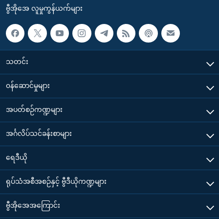
ဗွီအိုအေ လူမှုကွန်ယက်များ
သတင်း
၀န်ဆောင်မှုများ
အပတ်စဉ်ကဏ္ဍများ
အင်္ဂလိပ်သင်ခန်းစာများ
ရေဒီယို
ရုပ်သံအစီအစဉ်နှင့် ဗွီဒီယိုကဏ္ဍများ
ဗွီအိုအေအကြောင်း