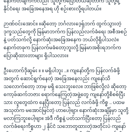
နောက်တချက်ကလည်း သူတို့ကပြောတယ်ဆိုတာက သူတို့ရဲ့
နိုင်ငံရေး အခြေအနေအရ ဟို စဉ်းစားလို့ရပါတယ်။
ဉာဏ်ဝင်းအောင်။ ။ဆိုတော့ ဘင်္ဂလားဒေ့ရှ်ဘက် ထွက်သွားတဲ့
ဒုက္ခသည်တွေကို မြန်မာဘက်က ပြန်လည်လက်ခံရေး အစီအစဉ်
နဲ့ ပတ်သက်လို့ နောက်ဆုံးအခြေအနေက ဘယ်လိုရှိပါသလဲ။
နောက်တခုက ပြန်လက်မခံတော့ဘူးလို့ မြန်မာအစိုးရဘက်က
ပြောဆိုထားတာများ ရှိပါသလား။
ဦးဟောက်ဒိုဆွမ်း ။ ။ မရှိပါဘူး ..။ ကျနော်တို့က ပြန်လက်ခံဖို့
အတွက် ဆောင်ရွက်နေတဲ့ အခြေအနေလည်း ကျနော်သိ
သလောက်တော့ ဘာမှ မရှိ သေးဘူးလေ။ ဘာဖြစ်လို့လဲ ဆိုတော့
ကော့ခ်ဆက်ဘဇား ရောက်နေကြတဲ့အဖွဲ့တွေ ကျနော်တို့စိစစ်ပြီး
သား လူတွေထဲက နေပြီးတော့ ပြန်လည် လက်ခံဖို့ ကိစ္စ .. ပထမ
အသုတ်က မအောင်မြင်တဲ့ ဟာပေါ့ဗျာ၊ နောက်ဆုံးအချိန်မှာ သူတို့
မလာကြဘူးပေါ့ဗျာ။ အဲဒီ ကိစ္စနဲ့ ပတ်သက်ပြီးတော့ ပြန်လည်
လက်ခံရေးကိစ္စဟာ ၂ နိုင်ငံ သဘောတူထားတဲ့အတိုင်းပဲ ကျနော်