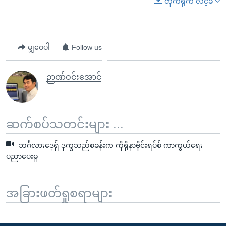
တိုက်ရိုက် လင့်ခ်
မျှဝေပါ
Follow us
ဉာဏ်ဝင်းအောင်
ဆက်စပ်သတင်းများ ...
ဘင်္ဂလားဒေ့ရှ် ဒုက္ခသည်စခန်းက ကိုရိုနာဗိုင်းရပ်စ် ကာကွယ်ရေး
ပညာပေးမှု
အခြားဖတ်ရှုစရာများ