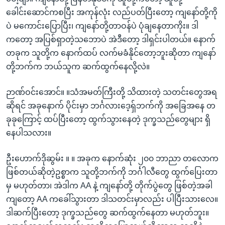
ခေါင်းဆောင်ကစပြီး အကုန်လုံး လည်ပတ်ပြီးတော့ ကျနော်တို့ကို
ပဲ မကောင်းပြောပြီး၊ ကျနော်တို့တာဝန်ပဲ ပုံချနေတာကိုး။ ဒါ
ကတော့ အပြစ်ရှာတဲ့သဘောပဲ အဲဒီတော့ ဒါရှင်းပါတယ်။ နောက်
တခုက သူတို့က နောက်ထပ် လက်မခံနိုင်တော့ဘူးဆိုတာ ကျနော်
တို့ဘက်က ဘယ်သူက ဆက်ထွက်နေလို့လဲ။
ဉာဏ်ဝင်းအောင်။ ။သံအမတ်ကြီးတို့ သိထားတဲ့ သတင်းတွေအရ
ဆိုရင် အခုနောက် ပိုင်းမှာ ဘင်္ဂလားဒေ့ရှ်ဘက်ကို အခြေအနေ တ
ခုခုကြောင့် ထပ်ပြီးတော့ ထွက်သွားနေတဲ့ ဒုက္ခသည်တွေများ ရှိ
နေပါသလား။
ဦးဟောက်ဒိုဆွမ်း ။ ။ အခုက နောက်ဆုံး ၂၀၀ ဘာညာ တလောက
ဖြစ်တယ်ဆိုတဲ့ဥစ္စာက သူတို့ဘက်ကို ဘင်္ဂါလီတွေ ထွက်ပြေးတာ
မှ မဟုတ်တာ၊ အဲဒါက AA နဲ့ ကျနော်တို့ တိုက်ပွဲတွေ ဖြစ်တဲ့အခါ
ကျတော့ AA ကခေါ်သွားတာ ဒါသတင်းမှာလည်း ပါပြီးသားလေ။
ဒါဆက်ပြီးတော့ ဒုက္ခသည်တွေ ဆက်ထွက်နေတာ မဟုတ်ဘူး။