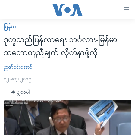
သုံး
ရ
လွယ်ကူ
မြန်မာ
မူလစာမျက်နှာ
စေ
ဒုက္ခသည်ပြန်လာရေး ဘင်္ဂလား-မြန်မာ
မြန်မာ
သည့်
သဘောတူညီချက် လိုက်နာဖို့လို
ကမ္ဘာ့သတင်းများ
Link
ဗွီဒီယို
နိုင်ငံတကာ
ဉာဏ်ဝင်းအောင်
များ
သတင်းလွတ်လပ်ခွင့်
အမေရိကန်
၀၂ မတ္၊ ၂၀၁၉
ပင်မ
ရပ်ဝန်းတခု လမ်းတခု အလွန်
တရုတ်
အကြောင်းအရာ
မျှဝေပါ
သို့
အင်္ဂလိပ်စာလေ့လာမယ်
အစ္စရေး-ပါလက်စတိုင်း
ကျော်
အပတ်စဉ်ကဏ္ဍများ
အမေရိကန်သုံးအီဒီယံ
ကြည့်
ရေဒီယိုနှင့်ရုပ်သံ အချက်အလက်များ
မကြေးမုံရဲ့ အင်္ဂလိပ်စာ
ရေဒီယို
ရန်
ပင်မ
ရေဒီယို/တီဗွီအစီအစဉ်
ရုပ်ရှင်ထဲက အင်္ဂလိပ်စာ
တီဗွီ