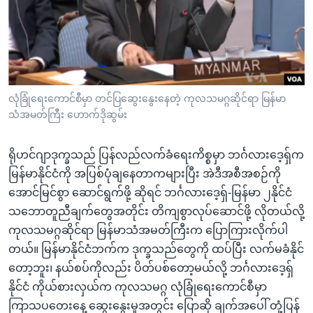
အ
သုတပဒေသာ အင်္ဂလိပ်စာ
ညွန်း
Learning English
စာမျက်နှာ
သို့
ဗွီအိုအေ လူမှုကွန်ယက်များ
ကျော်
ကြည့်
လုံခြုံရေးကောင်စီမှာ တင်ပြဆွေးနွေးနေတဲ့ ကုလသမဂ္ဂဆိုင်ရာ မြန်မာ
သံအမတ်ကြီး ဟောက်ဒိုဆွမ်း
ရန်
ဘာသာစကားများ
ရှာဖွေ
ရိုဟင်ဂျာဒုက္ခသည် ပြန်လည်လက်ခံရေးကိစ္စမှာ ဘင်္ဂလားဒေ့ရှ်က
ရန်
မြန်မာနိုင်ငံကို အပြစ်ပုံချနေတာကများပြီး အဲဒီအစီအစဉ်ကို
နေရာ
အောင်မြင်စွာ ဆောင်ရွက်ဖို့ ဆိုရင် ဘင်္ဂလားဒေ့ရှ်-မြန်မာ ၂နိုင်ငံ
သို့
သဘောတူညီချက်တွေအတိုင်း တိကျစွာလုပ်ဆောင်ဖို့ လိုတယ်လို့
ကျော်
ကုလသမဂ္ဂဆိုင်ရာ မြန်မာသံအမတ်ကြီးက ပြောကြားလိုက်ပါ
ရန်
တယ်။ မြန်မာနိုင်ငံဘက်က ဒုက္ခသည်တွေကို ထပ်ပြီး လက်မခံနိုင်
တော့ဘူး၊ နယ်စပ်ကိုလည်း ပိတ်ပစ်တော့မယ်လို့ ဘင်္ဂလားဒေ့ရှ်
နိုင်ငံ ကိုယ်စားလှယ်က ကုလသမဂ္ဂ လုံခြုံရေးကောင်စီမှာ
ကြာသပတေးနေ့ ဆွေးနွေးမှုအတွင်း ပြောဆို ချက်အပေါ် တုံ့ပြန်