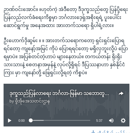
ဉာဏ်ဝင်းအောင်။ ။ဟုတ်ကဲ့ အဲဒီတော့ ဒီဒုက္ခသည်တွေ ပြန်ပို့ရေး
ပြန်လည်လက်ခံရေးကိစ္စမှာ ဘင်္ဂလားဒေ့ရှ်အစိုးရရဲ့ ပူးပေါင်း
ဆောင်ရွက်မှု အနေအထား အားတက်သရော ရှိပါရဲ့လား။
ဦးဟောက်ဒိုဆွမ်း ။ ။ အားတက်သရောကတော့ ရှင်းရှင်းပြောရ
ရင်တော့ ကျနော့်အမြင် ကိုပဲ ပြောရရင်တော့ မရှိလှဘူးလို့ပဲ ပြော
ရမှာပဲ။ အပြစ်တင်တဲ့ဟာပဲ များနေတယ်။ တကယ်တန်း ရိုးရိုး
သားသားနဲ့ စေတနာအမှန်နဲ့ လုပ်လို့ရှိရင် ဒီပြဿနာဟာ နှစ်နိုင်ငံ
ကြား မှာ ကျနော်တို့ ဖြေရှင်းလို့ရတဲ့ ကိစ္စပဲ။
ဒုက္ခသည်ပြန်လာရေး ဘင်္ဂလာ-မြန်မာ သဘောတူညီချက် လိုက်နာဖို့လို
by
ဗွီအိုအေသတင်းဌာန
No media source currently available
0:00
5:37