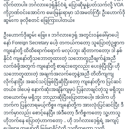
လိုက်တာပါ။ ဘင်္ဂလားဒေ့ရှ်နိုင်ငံရဲ့ ပြောဆိုမှုနဲ့ပတ်သက်လို့ VOA
ကိုဉာဏ်ဝင်းအောင်က မေးမြန်းရာမှာ သံအမတ်ကြီး ဦးဟောက်ဒို
ဆွမ်းက ခုလိုစတင် ဖြေကြားပါတယ်။
ဦးဟောက်ဒိုဆွမ်း ဖြေ။ ။ ဘင်္ဂလားဒေ့ရှ် အတွင်းဝန်ခေါ်မှာပေါ့
နော် Foreign Secretary ပေါ့၊ တကယ်ကတော့ သူပြောတဲ့ဥစ္စာက
ကျနော်တို့ ထိထိရောက်ရောက် မလုပ်ဘူး ဆိုတာကတော့၊ ဒါ နှစ်
နိုင်ငံ ကျနော်တို့သဘောတူထားတဲ့ သဘောတူညီချက်နဲ့အညီ
လက်ခံဖို့အတွက် ကျနော်တို့ စာရင်းတွေလည်း ပေးခဲ့ပြီးပြီ၊ ဟို
သဘောတူထားတဲ့ အချက်အလက်တွေနဲ့အညီ တိတိကျကျ
လိုက်နာပြီး အဆင်သင့်ဖြစ်ပြီဆိုပြီးတော့ ကျနော်တို့က ပြင်ဆင်
တယ်။ ဒါပေမဲ့ နောက်ဆုံးအချိန်ကျမှပဲ ပြန်လာချင်တဲ့သူ မရှိဘူး၊
တယောက်မှ မရှိဘူး ဘာညာဆိုပြီးပြောတာပေါ့။ အဲဒါက ဟို
ဘက်က ပြန်လာရမယ့်ကိစ္စ။ ကျနော်တို့က အားလုံးပြင်ဆင်ပြီး ဒီ
ဘက်မှာလည်း စောင့်နေပြီ။ အဲဒီတော့ ဒီကိစ္စကတော့ သူ့ဟာသူ
ဟိုဘက်နေ ပြောတဲ့ဟာကတော့ .. ဟို ဘင်္ဂလားဒေ့ရှ်ရဲ့ အကျင့်
ပေါ့ဗျာ။ ကျနော်တို့ မြန်မာနိုင်ငံကို သူတို့ကတော့ သူတို့