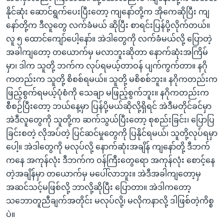
နိုင်ဆုံး ဆောင်ရွက်ပေးပြီးတော့ ကျနော်တို့က အိုကေဆိုပြီး ကျ
နော်တို့က ဒီလူတွေ လက်ခံမယ် ဆိုပြီး စာရင်းပြန်ပို့လိုက်တယ်။
လူ ၅ ထောင်ကျော်ပေါ့နော်။ အဲဒါတွေကို လက်ခံမယ်လို့ ပြောတဲ့
အခါကျတော့ တယောက်မှ မလာဘူးဆိုတာ နောက်ဆုံးအကြိမ်
မှာ၊ ဒါက သူတို့ ဘက်က လုပ်ရမယ့်တာဝန် ပျက်ကွက်တာ။ နဂို
ကတည်းက သူတို့ စိစစ်ရမယ်။ သူတို့ မစိစစ်ဘူး။ နဂိုကတည်းက
ဖြည့်စွက်ရမယ့်ပုံစံကို သေချာ မဖြည့်စွက်ဘူး။ နဂိုကတည်းက
စီစဉ်ပြီးတော့ ဘယ်နေ့မှာ ပြန်ပို့မယ်ဆိုလို့ရှိရင် အဲဒီမတိုင်ခင်မှာ
အဲဒီလူတွေကို သူတို့က ဆက်သွယ်ပြီးတော့ စုစည်းခြင်း၊ ပြောပြ
ခြင်းစတဲ့ လိုအပ်တဲ့ ပြင်ဆင်မှုတွေကို ပြနိုင်ရမယ်၊ သူတို့လုပ်ရမှာ
ပေါ့။ အဲဒါတွေကို မလုပ်လို့ နောက်ဆုံးအချိန် ကျနော်တို့ ဒီဘက်
ကနေ အကုန်လုံး ဒီဘက်က ဝန်ကြီးတွေရော အကုန်လုံး စောင့်နေ
တဲ့အချိန်မှာ တယောက်မှ မပေါ်လာဘူး။ အဲဒီအခါကျတော့မှ
အဆင်သင့်မဖြစ်လို့ ဘာလို့ဆိုပြီး ပြောတာ။ အဲဒါကတော့
သဘောတူညီချက်အတိုင်း မလုပ်လို့၊ မလိုကနာလို့ ဒါဖြစ်တဲ့ကိစ္စ
ပဲ။