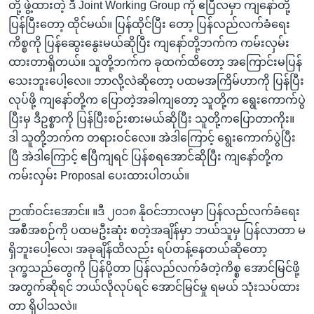
တို့ ဖွဲ့ထားတဲ့ ဒီ Joint Working Group ကို ဧပြီလမှာ ကျနော်တို့
ပြန်ပြီးတော့ ထိုင်မယ်။ ပြန်ထိုင်ပြီး တော့ ပြန်လည်လက်ခံရေး
ကိစ္စကို ပြန်ဆွေးနွေးမယ်ဆိုပြီး ကျနော်တို့ဘက်က ကမ်းလှမ်း
ထားတာရှိတယ်။ သူတို့ဘက်က ခုထက်ထိတော့ အကြောင်းမပြန်
သေးဘူးပေါ့လေ။ ဘာလို့လဲဆိုတော့ ပထမအကြိမ်ဟာကို ပြန်ပြီး
လုပ်ဖို့ ကျနော်တို့က ပြောတဲ့အခါကျတော့ သူတို့က ရွေးကောက်ပွဲ
ပြီးမှ ဒီဥစ္စာကို ပြန်ပြီးစဉ်းစားမယ်ဆိုပြီး သူတို့ကပြောတာကိုး။
ဒါ သူတို့ဘက်က တရားဝင်လေ။ အဲဒါကြောင့် ရွေးကောက်ပွဲပြီး
ပြီ အဲဒါကြောင့် ဧပြီကျရင် ပြန်စရအောင်ဆိုပြီး ကျနော်တို့က
ကမ်းလှမ်း Proposal ပေးထားပါတယ်။
ဉာဏ်ဝင်းအောင်။ ။ဒီ ၂၀၁၈ နိုဝင်ဘာလမှာ ပြန်လည်လက်ခံရေး
အစီအစဉ်ကို ပထမဦးဆုံး စတဲ့အချိန်မှာ ဘယ်သူမှ ပြန်လာတာ မ
ရှိဘူးပေါ့လေ၊ အခုချိန်ထိလည်း ရပ်တန့်နေတယ်ဆိုတော့
ဒုက္ခသည်တွေကို ပြန်ပို့တာ ပြန်လည်လက်ခံတဲ့ကိစ္စ အောင်မြင်ဖို့
အတွက်ဆိုရင် ဘယ်လိုလုပ်ရင် အောင်မြင်မှု ရမယ် သုံးသပ်ထား
တာ ရှိပါသလဲ။