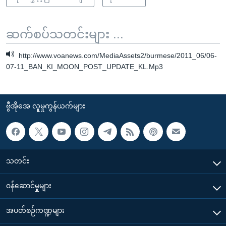
ဆက်စပ်သတင်းများ ...
http://www.voanews.com/MediaAssets2/burmese/2011_06/06-
07-11_BAN_KI_MOON_POST_UPDATE_KL.Mp3
ဗွီအိုအေ လူမှုကွန်ယက်များ
သတင်း
၀န်ဆောင်မှုများ
အပတ်စဉ်ကဏ္ဍများ