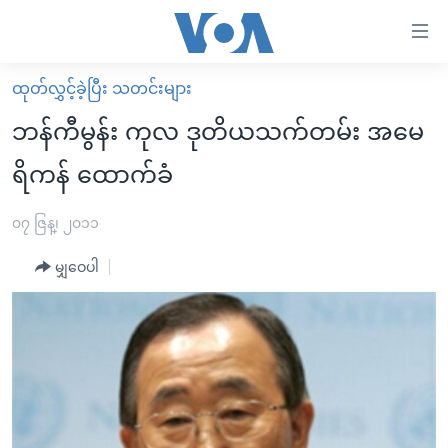
သုံး
ရ
လွယ်ကူ
ထုတ်လွှင့်ခဲ့ပြီး သတင်းများ
မူလစာမျက်နှာ
စေ
ဘန်ကီမွန်း ကုလ ဒုတိယသက်တမ်း အမေ
မြန်မာ
သည့်
ရိကန် ထောက်ခံ
ကမ္ဘာ့သတင်းများ
Link
ဗွီဒီယို
နိုင်ငံတကာ
၀၇ ဇြန္၊ ၂၀၁၁
များ
သတင်းလွတ်လပ်ခွင့်
အမေရိကန်
ပင်မ
မျှဝေပါ
ရပ်ဝန်းတခု လမ်းတခု အလွန်
တရုတ်
အကြောင်းအရာ
သို့
အင်္ဂလိပ်စာလေ့လာမယ်
အစ္စရေး-ပါလက်စတိုင်း
ကျော်
အပတ်စဉ်ကဏ္ဍများ
အမေရိကန်သုံးအီဒီယံ
ကြည့်
ရေဒီယိုနှင့်ရုပ်သံ အချက်အလက်များ
မကြေးမုံရဲ့ အင်္ဂလိပ်စာ
ရေဒီယို
ရန်
ပင်မ
ရေဒီယို/တီဗွီအစီအစဉ်
ရုပ်ရှင်ထဲက အင်္ဂလိပ်စာ
တီဗွီ