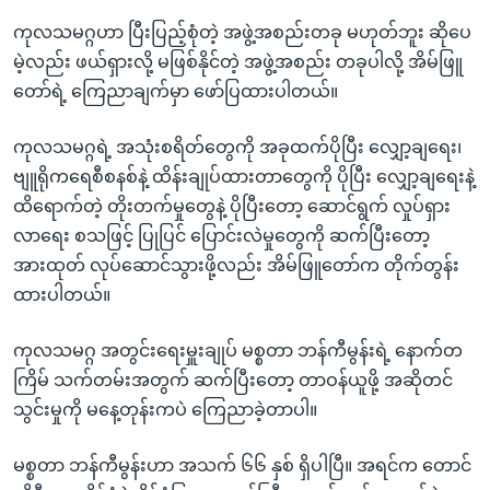
ကုလသမဂ္ဂဟာ ပြီးပြည့်စုံတဲ့ အဖွဲ့အစည်းတခု မဟုတ်ဘူး ဆိုပေ
မဲ့လည်း ဖယ်ရှားလို့ မဖြစ်နိုင်တဲ့ အဖွဲ့အစည်း တခုပါလို့ အိမ်ဖြူ
တော်ရဲ့ ကြေညာချက်မှာ ဖော်ပြထားပါတယ်။
ကုလသမဂ္ဂရဲ့ အသုံးစရိတ်တွေကို အခုထက်ပိုပြီး လျှော့ချရေး၊
ဗျူရိုကရေစီစနစ်နဲ့ ထိန်းချုပ်ထားတာတွေကို ပိုပြီး လျှော့ချရေးနဲ့
ထိရောက်တဲ့ တိုးတက်မှုတွေနဲ့ ပိုပြီးတော့ ဆောင်ရွက် လှုပ်ရှား
လာရေး စသဖြင့် ပြုပြင် ပြောင်းလဲမှုတွေကို ဆက်ပြီးတော့
အားထုတ် လုပ်ဆောင်သွားဖို့လည်း အိမ်ဖြူတော်က တိုက်တွန်း
ထားပါတယ်။
ကုလသမဂ္ဂ အတွင်းရေးမှူးချုပ် မစ္စတာ ဘန်ကီမွန်းရဲ့ နောက်တ
ကြိမ် သက်တမ်းအတွက် ဆက်ပြီးတော့ တာဝန်ယူဖို့ အဆိုတင်
သွင်းမှုကို မနေ့တုန်းကပဲ ကြေညာခဲ့တာပါ။
မစ္စတာ ဘန်ကီမွန်းဟာ အသက် ၆၆ နှစ် ရှိပါပြီ။ အရင်က တောင်