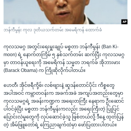
အ
သုတပဒေသာ အင်္ဂလိပ်စာ
ညွန်း
Learning English
စာမျက်နှာ
သို့
ဗွီအိုအေ လူမှုကွန်ယက်များ
ဘန်ကီမွန်း ကုလ ဒုတိယသက်တမ်း အမေရိကန် ထောက်ခံ
ကျော်
ကြည့်
ကုလသမဂ္ဂ အတွင်းရေးမှူးချုပ် မစ္စတာ ဘန်ကီမွန်း (Ban Ki-
ရန်
ဘာသာစကားများ
moon) ရဲ့ နောက်တကြိမ် ၅ နှစ်သက်တမ်း ဆက်ပြီး ကုလသမဂ္ဂ
ရှာဖွေ
မှာ တာဝန်ယူရေးကို အမေရိကန် သမ္မတ ဘရက်ခ် အိုဘားမား
ရန်
(Barack Obama) က ကြိုဆိုလိုက်ပါတယ်။
နေရာ
သို့
ဟေတီ၊ အိုင်ဗရီကို့စ်၊ လစ်ဗျားနဲ့ ဆူဒန်တောင်ပိုင်း ကိစ္စတွေ
ကျော်
အပါအဝင် ကမ္ဘာတဝန်းက အခက်အခဲ အကျပ်အတည်းတွေမှာ
ရန်
ကုလသမဂ္ဂရဲ့ အခန်းကဏ္ဍက အရေးတကြီး နေရာက ဦးဆောင်
ပါဝင်ခဲ့ပြီး မစ္စတာ ဘန်ကီမွန်းကလည်း အရေးကြီးတဲ့ ပြုပြင်
ပြောင်းလဲမှုတွေကို လုပ်ဆောင်ခဲ့သူ ဖြစ်တယ်လို့ ဒီနေ့ ထုတ်ပြန်
တဲ့ အိမ်ဖြူတော်ရဲ့ ကြေညာချက်ထဲမှာ ဖော်ပြထားပါတယ်။