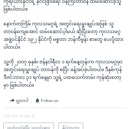
ကိုရီးယားနိုင်ငံရဲ့ နိုင်ငံခြားရေး ဝန်ကြီးတာဝန် ထမ်းဆောင်ခဲ့သူ
ဖြစ်ပါတယ်။
နောက်တကြိမ် ကုလသမဂ္ဂရဲ့ အတွင်းရေးမှူးချုပ်အဖြစ် သူ
တာဝန်ကျေအောင် ထမ်းဆောင်ပ့ါမယ် ဆိုပြီးတော့ ကုလသမဂ္ဂ
အဖွဲ့ဝင်နိုင်ငံ ၁၉၂ နိုင်ငံကို မစ္စတာ ဘန်ကီမွန်း စာတွေ ပေးပို့ထား
ပါတယ်။
သူ့ကို ၂၀၀၇ ခုနှစ်၊ ဇန်နဝါရီလ ၁ ရက်နေ့တုန်းက ကုလသမဂ္ဂမှာ
အတွင်းရေးမှူးချုပ် တာဝန်ကို စပြီး ခန့်အပ်ခဲ့ပါတယ်။ ဒီနှစ်ကုန်
ဒီဇင်ဘာလ ၃၁ ရက်နေ့မှာ သူ့ရဲ့ ပထမသက်တမ်း ကုန်ဆုံးတော့
မှာ ဖြစ်ပါတယ်။
မျှဝေပါ
Follow us
This item is part of
ထုတ်လွှင့်ခဲ့ပြီး သတင်းများ
နိုင်ငံတကာ