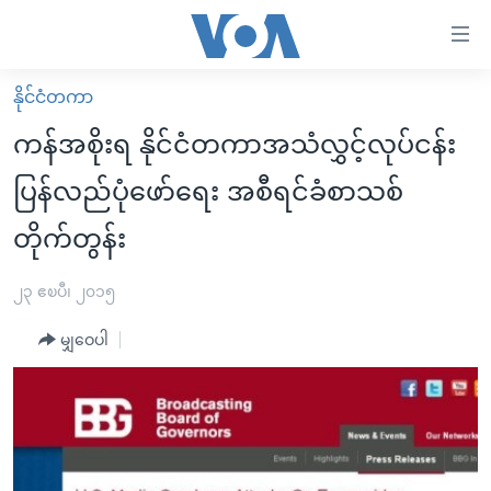
သုံး
ရ
လွယ်ကူ
နိုင်ငံတကာ
မူလစာမျက်နှာ
စေ
ကန်အစိုးရ နိုင်ငံတကာအသံလွှင့်လုပ်ငန်း
မြန်မာ
သည့်
ပြန်လည်ပုံဖော်ရေး အစီရင်ခံစာသစ်
ကမ္ဘာ့သတင်းများ
Link
တိုက်တွန်း
ဗွီဒီယို
နိုင်ငံတကာ
များ
သတင်းလွတ်လပ်ခွင့်
အမေရိကန်
ပင်မ
၂၃ ဧၿပီ၊ ၂၀၁၅
ရပ်ဝန်းတခု လမ်းတခု အလွန်
တရုတ်
အကြောင်းအရာ
မျှဝေပါ
သို့
အင်္ဂလိပ်စာလေ့လာမယ်
အစ္စရေး-ပါလက်စတိုင်း
ကျော်
အပတ်စဉ်ကဏ္ဍများ
အမေရိကန်သုံးအီဒီယံ
ကြည့်
ရေဒီယိုနှင့်ရုပ်သံ အချက်အလက်များ
မကြေးမုံရဲ့ အင်္ဂလိပ်စာ
ရေဒီယို
ရန်
ပင်မ
ရေဒီယို/တီဗွီအစီအစဉ်
ရုပ်ရှင်ထဲက အင်္ဂလိပ်စာ
တီဗွီ