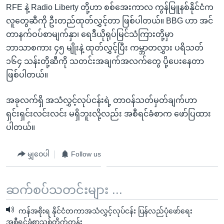
RFE နဲ့ Radio Liberty တို့ဟာ စစ်အေးကာလ ကွန်မြူနစ်နိုင်ငံက
လူတွေဆီကို ဦးတည်ထုတ်လွှင့်တာ ဖြစ်ပါတယ်။ BBG ဟာ အင်
တာနက်ဝပ်စာမျက်နှာ၊ ရေဒီယိုရုပ်မြင်သံကြားတို့မှာ
ဘာသာစကား ၄၅ မျိုးနဲ့ ထုတ်လွှင့်ပြီး ကမ္ဘာတလွှား ပရိသတ်
၁၆၄ သန်းတို့ဆီကို သတင်းအချက်အလက်တွေ ပို့ပေးနေတာ
ဖြစ်ပါတယ်။
အခုလက်ရှိ အသံလွှင့်လုပ်ငန်းရဲ့ တာဝန်သတ်မှတ်ချက်ဟာ
ရှင်းရှင်းလင်းလင်း မရှိဘူးလို့လည်း အစီရင်ခံစာက ဖော်ပြထား
ပါတယ်။
မျှဝေပါ
Follow us
ဆက်စပ်သတင်းများ ...
ကန်အစိုးရ နိုင်ငံတကာအသံလွှင့်လုပ်ငန်း ပြန်လည်ပုံဖော်ရေး
အစီရင်ခံစာသစ်တိုက်တွန်း