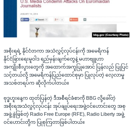
အ
သုတပဒေသာ အင်္ဂလိပ်စာ
ညွန်း
Learning English
စာမျက်နှာ
သို့
ဗွီအိုအေ လူမှုကွန်ယက်များ
ကျော်
ကြည့်
ရန်
အစိုးရရဲ့ နိုင်ငံတကာ အသံလွှင့်လုပ်ငန်းကို အမေရိကန်
ဘာသာစကားများ
ရှာဖွေ
နိုင်ငံခြားရေးမူဝါဒ ရည်မှန်းချက်တွေနဲ့ မဟာဗျူဟာ
ရန်
အကျိုးစီးပွားတွေကို အထောက်အကူပြုအောင် ပြန်လည် ပြုပြင်
နေရာ
သင့်တယ်လို့ အမေရိကန်ပြည်ထောင်စုမှာ ပြုလုပ်တဲ့ လေ့လာမှု
သို့
အသစ်တရပ်က ဆိုလိုက်ပါတယ်။
ကျော်
ရန်
ဗုဒ္ဓဟူးနေ့က ထုတ်ပြန်တဲ့ ဒီအစီရင်ခံစာကို BBG လို့ခေါ်တဲ့
အစိုးရအသံလွှင့်လုပ်ငန်း အုပ်ချုပ်ရေးအဖွဲ့ဝင်ဟောင်းတွေ အစု
အဖွဲ့ခွဲဖြစ်တဲ့ Radio Free Europe (RFE), Radio Liberty အဖွဲ့
ဝင်ဟောင်းတို့က ပြုစုကြတာဖြစ်ပါတယ်။