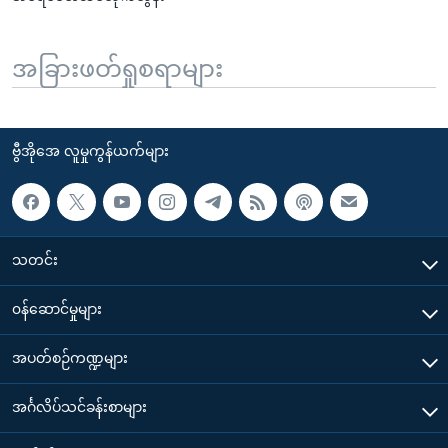
အခြားဖတ်ရှုစရာများ
ဗွီအိုအေ လူမှုကွန်ယက်များ
သတင်း
၀န်ဆောင်မှုများ
အပတ်စဉ်ကဏ္ဍများ
အင်္ဂလိပ်သင်ခန်းစာများ