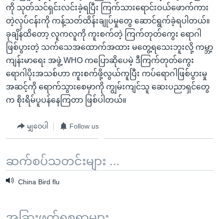
ကို သုတ်သင်ရှင်းလင်းခဲ့ရပြီး ကြက်သားရောင်းဝယ်ဖောက်ကား
တဲ့လုပ်ငန်းကို ကန့်သတ်ထိန်းချုပ်မှုတွေ ဆောင်ရွက်ခဲ့ရပါတယ်။
ခုချိန်ထိတော့ လူကလူကို ကူးစက်တဲ့ ကြက်တုတ်ကွေး ရောဂါ
ဖြစ်ပွားတဲ့ သက်သေအထောက်အထား မတွေ့ရသေးဘူးလို့ ကမ္ဘာ့
ကျန်းမာရေး အဖွဲ့ WHO ကပြောဆိုပေမဲ့ ဒီကြက်တုတ်ကွေး
ရောဂါပိုးအသစ်ဟာ ကူးစက်ဖို့လွယ်ကူပြီး ကပ်ရောဂါဖြစ်ပွားမှု
အဆင့်ကို ရောက်သွားစေမှာကို ကျွမ်းကျင်သူ ဆေးပညာရှင်တွေ
က စိုးရိမ်ပူပန်နေကြတာ ဖြစ်ပါတယ်။
မျှဝေပါ
Follow us
ဆက်စပ်သတင်းများ ...
China Bird flu
အခြားဖတ်ရှုစရာများ