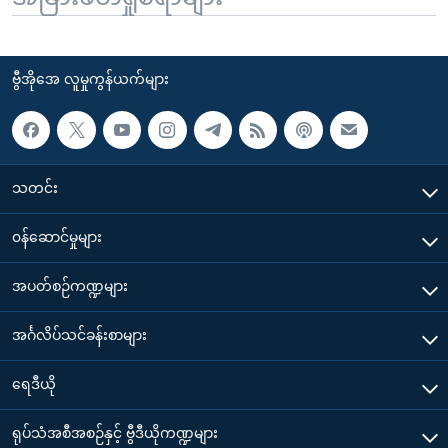
ဗွီအိုအေ လူမှုကွန်ယက်များ
သတင်း
၀န်ဆောင်မှုများ
အပတ်စဉ်ကဏ္ဍများ
အင်္ဂလိပ်သင်ခန်းစာများ
ရေဒီယို
ရုပ်သံအစီအစဉ်နှင့် ဗွီဒီယိုကဏ္ဍများ