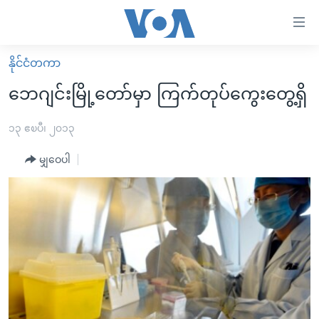
သုံး
ရ
လွယ်ကူ
နိုင်ငံတကာ
မူလစာမျက်နှာ
စေ
ဘေဂျင်းမြို့တော်မှာ ကြက်တုပ်ကွေးတွေ့ရှိ
မြန်မာ
သည့်
ကမ္ဘာ့သတင်းများ
၁၃ ဧၿပီ၊ ၂၀၁၃
Link
ဗွီဒီယို
နိုင်ငံတကာ
မျှဝေပါ
များ
သတင်းလွတ်လပ်ခွင့်
အမေရိကန်
ပင်မ
ရပ်ဝန်းတခု လမ်းတခု အလွန်
တရုတ်
အကြောင်းအရာ
သို့
အင်္ဂလိပ်စာလေ့လာမယ်
အစ္စရေး-ပါလက်စတိုင်း
ကျော်
အပတ်စဉ်ကဏ္ဍများ
အမေရိကန်သုံးအီဒီယံ
ကြည့်
ရေဒီယိုနှင့်ရုပ်သံ အချက်အလက်များ
မကြေးမုံရဲ့ အင်္ဂလိပ်စာ
ရေဒီယို
ရန်
ပင်မ
ရေဒီယို/တီဗွီအစီအစဉ်
ရုပ်ရှင်ထဲက အင်္ဂလိပ်စာ
တီဗွီ