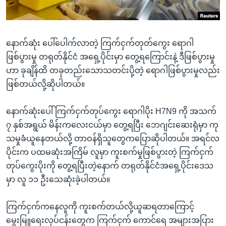
အ
သုတပဒေသာ အင်္ဂလိပ်စာ
ညွန်း
Learning English
စာမျက်နှာ
နောက်ဆုံး ပေါ်ပေါက်လာတဲ့ ကြက်ငှက်တုတ်ကွေး ရောဂါ
သို့
ဗွီအိုအေ လူမှုကွန်ယက်များ
ဖြစ်ပွားမှု တရုတ်နိုင်ငံ အရှေ့ပိုင်းမှာ တွေ့ရကြောင်းနဲ့ ဒီဖြစ်ပွားမှု
ကျော်
ဟာ ခုချိန်ထိ တခုတည်းသောသတင်းပို့တဲ့ ရောဂါဖြစ်ပွားမှုလည်း
ကြည့်
ဖြစ်တယ်လို့ဆိုပါတယ်။
ရန်
ဘာသာစကားများ
ရှာဖွေ
နောက်ဆုံးပေါ် ကြက်ငှက်တုပ်ကွေး ရောဂါပိုး H7N9 ကို အသက်
ရန်
၇ နှစ်အရွယ် မိန်းကလေးငယ်မှာ တွေ့ရပြီး ဘေဂျင်းဆေးရုံမှာ ကု
နေရာ
သမှုခံယူနေတယ်လို့ တာဝန်ရှိသူတွေကပြောဆိုပါတယ်။ အရင်လ
သို့
ပိုင်းက ပထမဆုံးအကြိမ် လူမှာ ကူးစက်မှုဖြစ်ပွားတဲ့ ကြက်ငှက်
ကျော်
တုပ်ကွေးပိုးကို တွေ့ရပြီးတဲ့နောက် တရုတ်နိုင်ငံအရှေ့ပိုင်းဒေသ
ရန်
မှာ လူ ၁၁ ဦးသေဆုံးခဲ့ပါတယ်။
ကြက်ငှက်ကနေလူကို ကူးစက်တယ်လို့ယူဆရတာကြောင့်
မွေးမြူရေးလုပ်ငန်းတွေက ကြက်ငှက် ကောင်ရေ အများအပြား