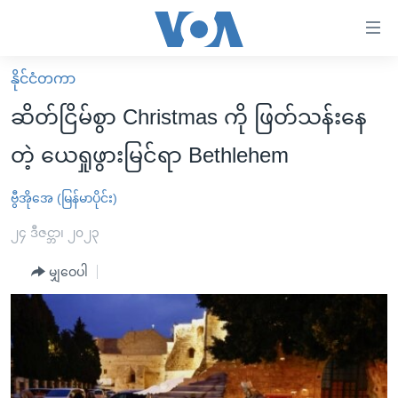
သုံး
ရ
လွယ်ကူ
နိုင်ငံတကာ
မူလစာမျက်နှာ
စေ
ဆိတ်ငြိမ်စွာ Christmas ကို ဖြတ်သန်းနေ
မြန်မာ
သည့်
တဲ့ ယေရှုဖွားမြင်ရာ Bethlehem
ကမ္ဘာ့သတင်းများ
Link
ဗွီဒီယို
နိုင်ငံတကာ
ဗွီအိုအေ (မြန်မာပိုင်း)
များ
သတင်းလွတ်လပ်ခွင့်
အမေရိကန်
၂၄ ဒီဇင္ဘာ၊ ၂၀၂၃
ပင်မ
ရပ်ဝန်းတခု လမ်းတခု အလွန်
တရုတ်
အကြောင်းအရာ
မျှဝေပါ
သို့
အင်္ဂလိပ်စာလေ့လာမယ်
အစ္စရေး-ပါလက်စတိုင်း
ကျော်
အပတ်စဉ်ကဏ္ဍများ
အမေရိကန်သုံးအီဒီယံ
ကြည့်
ရေဒီယိုနှင့်ရုပ်သံ အချက်အလက်များ
မကြေးမုံရဲ့ အင်္ဂလိပ်စာ
ရေဒီယို
ရန်
ပင်မ
ရေဒီယို/တီဗွီအစီအစဉ်
ရုပ်ရှင်ထဲက အင်္ဂလိပ်စာ
တီဗွီ