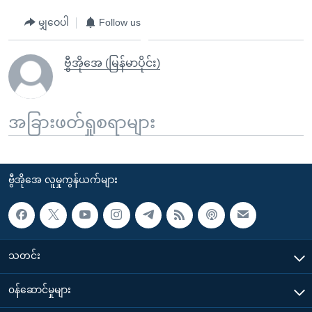
မျှဝေပါ
Follow us
ဗွီအိုအေ (မြန်မာပိုင်း)
အခြားဖတ်ရှုစရာများ
ဗွီအိုအေ လူမှုကွန်ယက်များ
သတင်း
၀န်ဆောင်မှုများ