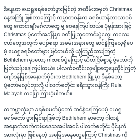
ဒီနေ့ဟာ ယေရှုခရစ်တော်ဖွားမြင်တဲ့ အထိမ်းအမှတ် Christmas
နေ့အကြို ဖြစ်တာကြောင့် ကမ္ဘာတဝန်းက ခရစ်ယာန်ဘာသာဝင်
တွေ ကောင်းချီးမင်္ဂလာတွေ မျှဝေနေကြပါတယ်။ ပုံမှန်အားဖြင့်
Christmas ပွဲတော်အချိန်မှာ ဝတ်ပြုဆုတောင်းပွဲတွေ၊ ကလေး
ငယ်တွေအတွက် ပျော်စရာ အခမ်းအနားတွေ ဆင်နွဲကြလေ့ရှိပေ
မဲ့ ယေရှုခရစ်တော်ဖွားမြင်တယ်လို့ ယုံကြည်ထားကြတဲ့
Bethlehem မှာတော့ ဂါဇာစစ်ပွဲကြောင့် ဆိတ်ငြိမ်စွာနဲ့ ပွဲတော်ကို
ဖြတ်သန်းနေကြပါတယ်။ ပါလက်စတိုင်းလူမျိုးတွေနေထိုင်ကြတဲ့
ဂျော်ဒန်မြစ်အနောက်ပိုင်းက Bethlehem မြို့မှာ ဒီနှစ်တော့
ပွဲတော်မလုပ်ဘူးလို့ ပါလက်စတိုင်း ခရီးသွားဝန်ကြီး Rula
Ma'ayah ကပြောကြားခဲ့ပါတယ်။
တကမ္ဘာလုံးမှာ ခရစ်စမတ်ပွဲတော် ဆင်နွဲနေကြပေမဲ့ ယေရှု
ခရစ်တော် ဖွားမြင်ရာဖြစ်တဲ့ Bethlehem မှာတော့ ဂါဇာနဲ့
အနောက်ဘက်ကမ်းဒေသအပါအဝင် ပါလက်စတိုင်း ပိုင်နက်
အားလုံးမှာ ဖြစ်နေတဲ့ အခြေအနေတွေကြောင့် Christmas ကို