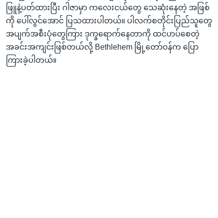
ဖြူနဲ့ပတ်ထားပြီး ဂါဇာမှာ ကလေးငယ်တွေ သေဆုံးနေတဲ့ အဖြစ်
ကို ပေါ်လွင်အောင် ပြသထားပါတယ်။ ပါလက်စတိုင်းပြည်သူတွေ
အပျက်အစီးပုံတွေကြား ဒုက္ခရောက်နေတာကို ထင်ဟပ်စေတဲ့
အခင်းအကျင်းဖြစ်တယ်လို့ Bethlehem မြို့တော်ဝန်က‌ ပြော
ကြားခဲ့ပါတယ်။