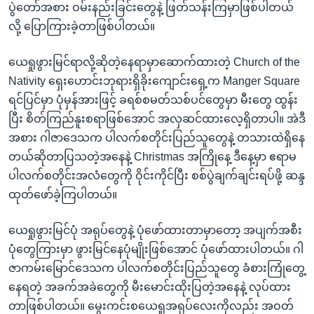
ပွဲတော်အစား ဝမ်းနည်းခြင်းတွေနဲ့ ဖြတ်သန်းကြမှာဖြစ်ပါတယ်
လို့ ပြောကြားခဲ့တာဖြစ်ပါတယ်။
ယေရှုဖွားမြင်ရာလို့ဆိုတဲ့နေရာမှာဆောက်ထားတဲ့ Church of the
Nativity ရှေးဟောင်းဘုရားရှိခိုးကျောင်းရှေ့က Manger Square
ရင်ပြင်မှာ ပုံမှန်အားဖြင့် ခရစ်စမတ်သစ်ပင်တွေမှာ မီးတွေ ထွန်း
ပြီး စိတ်ကြည်နူးစရာဖြစ်အောင် အလှဆင်ထားလေ့ရှိတာပါ။ အဲဒီ
အစား ဂါဇာဒေသက ပါလက်စတိုင်းပြည်သူတွေနဲ့ တသားထဲရှိနေ
တယ်ဆိုတာပြသတဲ့အနေနဲ့ Christmas အကြိုနေ့ ဒီနေ့မှာ ဧရာမ
ပါလက်စတိုင်းအလံတွေကို ဝိုင်းကိုင်ပြီး စစ်ပွဲချက်ချင်းရပ်ဖို့ ဆန္ဒ
ထုတ်ဖော်ခဲ့ကြပါတယ်။
ယေရှုဖွားမြင်ပုံ အရုပ်တွေနဲ့ ပုံဖော်ထားတာမှာတော့ အပျက်အစီး
ပုံတွေကြားမှာ ဖွားမြင်နေပုံမျိုးဖြစ်အောင် ပုံဖော်ထားပါတယ်။ ဂါ
ဇာကမ်းမြောင်ဒေသက ပါလက်စတိုင်းပြည်သူတွေ ခံစားကြုံတွေ့
နေရတဲ့ အခက်အခဲတွေကို မီးမောင်းထိုးပြတဲ့အနေနဲ့ လုပ်ထား
တာဖြစ်ပါတယ်။ မွေးကင်းစယေရှုအရုပ်လေးကိုလည်း အဝတ်