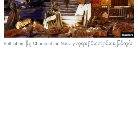
အ
သုတပဒေသာ အင်္ဂလိပ်စာ
ညွန်း
Learning English
စာမျက်နှာ
သို့
ဗွီအိုအေ လူမှုကွန်ယက်များ
ကျော်
ကြည့်
Bethlehem မြို့ Church of the Nativity ဘုရားရှိခိုးကျောင်းရှေ့မြင်ကွင်း
ရန်
ဘာသာစကားများ
ရှာဖွေ
ရန်
နေရာ
သို့
ကျော်
ရန်