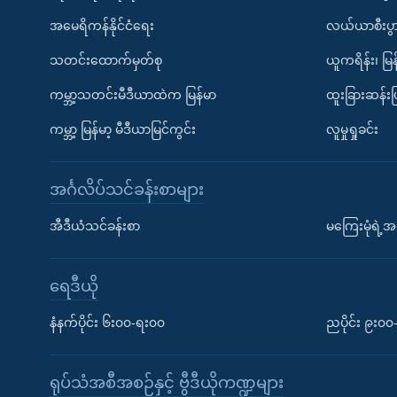
အမေရိကန်နိုင်ငံရေး
လယ်ယာစီးပွ
သတင်းထောက်မှတ်စု
ယူကရိန်း၊ မြန
ကမ္ဘာ့သတင်းမီဒီယာထဲက မြန်မာ
ထူးခြားဆန်း
ကမ္ဘာ့ မြန်မာ့ မီဒီယာမြင်ကွင်း
လူမှုရှုခင်း
အင်္ဂလိပ်သင်ခန်းစာများ
အီဒီယံသင်ခန်းစာ
မကြေးမုံရဲ့အင
ရေဒီယို
နံနက်ပိုင်း ၆း၀၀-ရး၀၀
ညပိုင်း ၉း၀
ရုပ်သံအစီအစဉ်နှင့် ဗွီဒီယိုကဏ္ဍများ