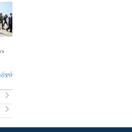
x's
်ရှုရန်