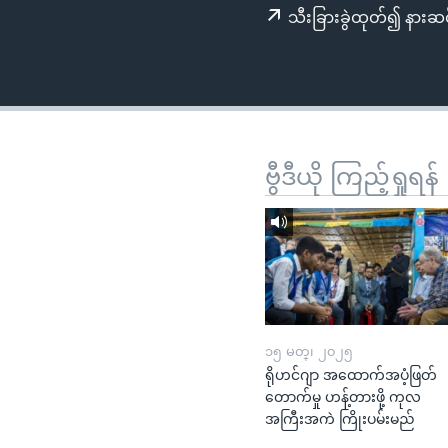
သုတပဒေသာ အင်္ဂလိပ်စာ
အ
သီးခြားခွဲထုတ်၍ နားဆင
ညွန်း
စာမျက်နှာ
သို့
ကျော်
ကြည့်
ရန်
ဗွီဒီယို ကြည့်ရှုရန်
ရှာဖွေ
ရန်
နေရာ
သို့
ကျော်
ရန်
၁၅ မတ္၊ ၂၀၂၅
ရိုဟင်ဂျာ အထောက်အပံ့ဖြတ်
တောက်မှု ဟန့်တားဖို့ ကုလ
အကြီးအကဲ ကြိုးပမ်းမည်