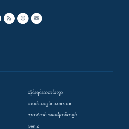
တိုင်းရင်းသတင်းလွှာ
တပတ်အတွင်း အားကစား
သုတစုံလင် အမေရိကန်တခွင်
Gen Z