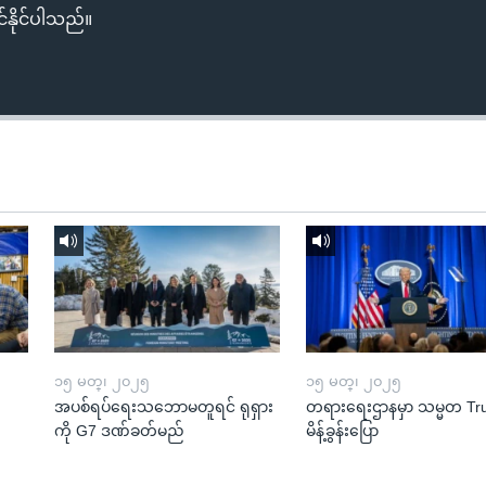
်နိုင်ပါသည်။
၁၅ မတ္၊ ၂၀၂၅
၁၅ မတ္၊ ၂၀၂၅
အပစ်ရပ်ရေးသဘောမတူရင် ရုရှား
တရားရေးဌာနမှာ သမ္မတ T
ကို G7 ဒဏ်ခတ်မည်
မိန့်ခွန်းပြော