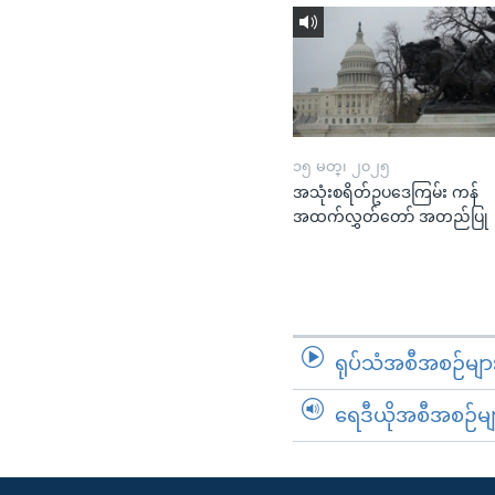
၁၅ မတ္၊ ၂၀၂၅
အသုံးစရိတ်ဥပဒေကြမ်း ကန်
အထက်လွှတ်တော် အတည်ပြု
ရုပ်သံအစီအစဉ်မျာ
ရေဒီယိုအစီအစဉ်မျ