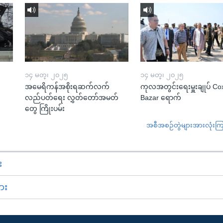
၁၄ မတ္၊ ၂၀၂၅
၁၄ မတ္၊ ၂၀၂၅
အမေရိကန်အစိုးရဆက်လက်
ကုလအတွင်းရေးမှူးချုပ် Co
လည်ပတ်ရေး လွှတ်တော်အမတ်
Bazar ရောက်
တွေ ကြိုးပမ်း
အစီအစဉ်တွဲများအားလုံးကြည့
း
ား