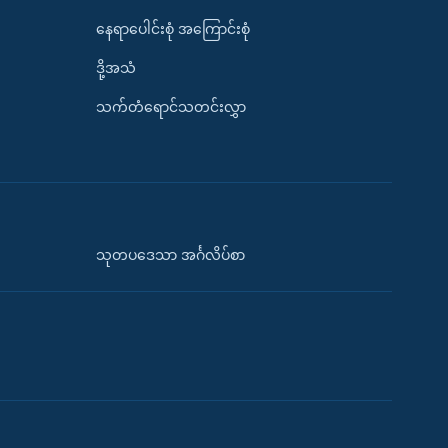
နေရာပေါင်းစုံ အကြောင်းစုံ
ဒို့အသံ
သက်တံရောင်သတင်းလွှာ
သုတပဒေသာ အင်္ဂလိပ်စာ