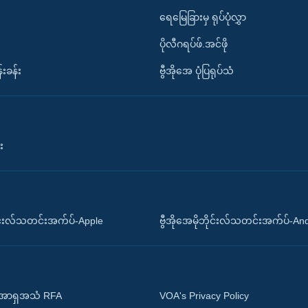
ရေမြေခြားမှ ရုပ်ပုံလွှာ
ပိုလီဂရပ်ဖ်.အင်ဖို
်းခန်း
ဗွီအိုအေ ပုံပြရုပ်သံ
း
ိုင်းလ်သတင်းအက်ပ်-Apple
ဗွီအိုအေမိုဘိုင်းလ်သတင်းအက်ပ်-An
 အာရှအသံ RFA
VOA's Privacy Policy