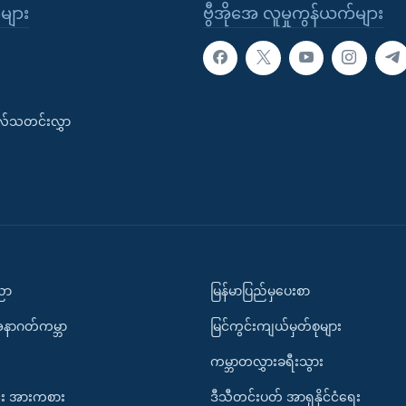
ုများ
ဗွီအိုအေ လူမှုကွန်ယက်များ
းလ်သတင်းလွှာ
ပညာ
မြန်မာပြည်မှပေးစာ
အနာဂတ်ကမ္ဘာ
မြင်ကွင်းကျယ်မှတ်စုများ
ကမ္ဘာတလွှားခရီးသွား
း အားကစား
ဒီသီတင်းပတ် အာရှနိုင်ငံရေး