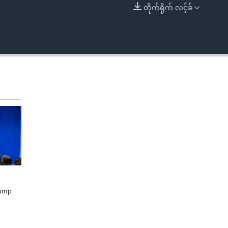
တိုက်ရိုက် လင့်ခ်
EMBED
rump