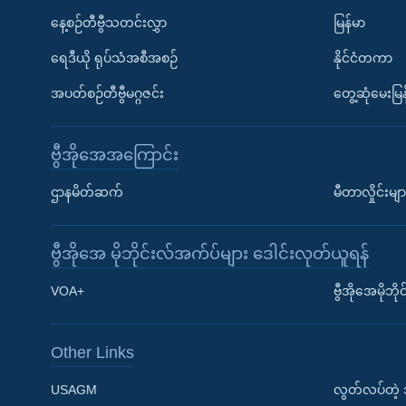
နေ့စဉ်တီဗွီသတင်းလွှာ
မြန်မာ
ရေဒီယို ရုပ်သံအစီအစဉ်
နိုင်ငံတကာ
အပတ်စဉ်တီဗွီမဂ္ဂဇင်း
တွေ့ဆုံမေးမြန
ဗွီအိုအေအကြောင်း
ဌာနမိတ်ဆက်
မီတာလှိုင်းမျာ
ဗွီအိုအေ မိုဘိုင်းလ်အက်ပ်များ ဒေါင်းလုတ်ယူရန်
Learning English
VOA+
ဗွီအိုအေမိုဘ
ဗွီအိုအေ လူမှုကွန်ယက်များ
Other Links
USAGM
လွတ်လပ်တဲ့