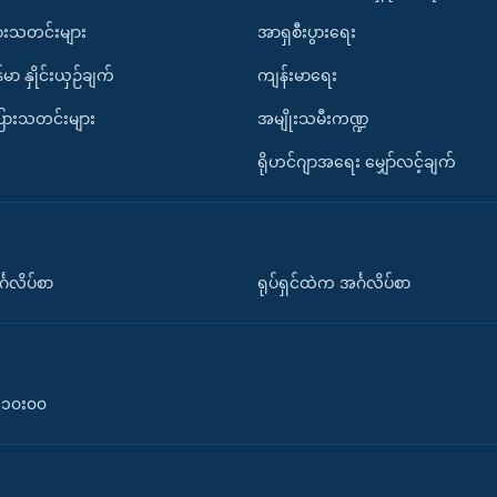
ားသတင်းများ
အာရှစီးပွားရေး
်မာ နှိုင်းယှဉ်ချက်
ကျန်းမာရေး
ပြားသတင်းများ
အမျိုးသမီးကဏ္ဍ
ရိုဟင်ဂျာအရေး မျှော်လင့်ချက်
်္ဂလိပ်စာ
ရုပ်ရှင်ထဲက အင်္ဂလိပ်စာ
၀-၁၀း၀၀