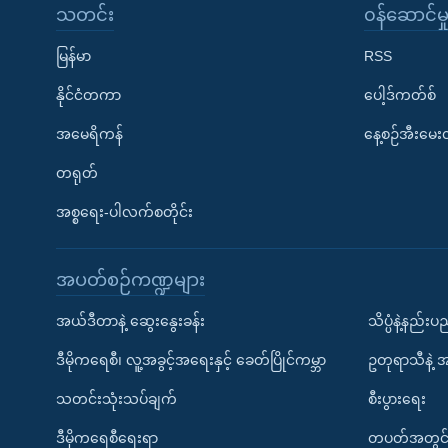
သတင်း
၀န်ဆောင်မှ
မြန်မာ
RSS
နိုင်ငံတကာ
ပေါ့ဒ်ကတ်စ်
အမေရိကန်
နေ့စဉ်အီးမေ
တရုတ်
အစ္စရေး-ပါလက်စတိုင်း
အပတ်စဉ်ကဏ္ဍများ
အယ်ဒီတာနဲ့ ဆွေးနွေးခန်း
သိပ္ပံနဲ့နည်း
ဒီမိုကရေစီ၊ လူ့အခွင့်အရေးနှင့် ခေတ်ပြိုင်ကမ္ဘာ
ဥတုရာသီနဲ့ 
သတင်းသုံးသပ်ချက်
စီးပွားရေး
ဒီမိုကရေစီရေးရာ
တပတ်အတွင်