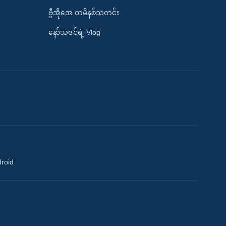
ဗွီအိုအေ တမိနစ်သတင်း
နော်သဇင်ရဲ့ Vlog
droid