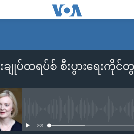
ီးချုပ်ထရပ်စ် စီးပွားရေးကိုင်တွ
No media source currently availa
0:00