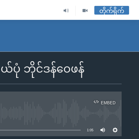
တိုက်ရိုက်
ယ်ပုံ ဘိုင်ဒန်ဝေဖန်
EMBED
ble
1:05