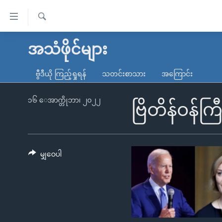
သုံး
ရ
ရှာဖွေ
လွယ်ကူ
မူလစာမျက်နှာ
အသံဖိုင်များ
ရ
စေ
မြန်မာ
လာ
ဗွီဒီယို ကြည့်ရှုရန်
သတင်းစာသား
အကြောင်း
သည့်
ဒ်
ကမ္ဘာ့သတင်းများ
Link
ဗွီဒီယို
နိုင်ငံတကာ
၁၆ ေအာက္တိုဘာ၊ ၂၀၂၂
ဗြိတိန်ဝန်ကြ
များ
သတင်းလွတ်လပ်ခွင့်
အမေရိကန်
ပင်မ
ရပ်ဝန်းတခု လမ်းတခု အလွန်
တရုတ်
အကြောင်းအရာ
အင်္ဂလိပ်စာလေ့လာမယ်
အစ္စရေး-ပါလက်စတိုင်း
မျှဝေပါ
သို့
အပတ်စဉ်ကဏ္ဍများ
အမေရိကန်သုံးအီဒီယံ
ကျော်
ကြည့်
ရေဒီယိုနှင့်ရုပ်သံ အချက်အလက်များ
မကြေးမုံရဲ့ အင်္ဂလိပ်စာ
ရေဒီယို
ရန်
ရေဒီယို/တီဗွီအစီအစဉ်
ရုပ်ရှင်ထဲက အင်္ဂလိပ်စာ
တီဗွီ
ပင်မ