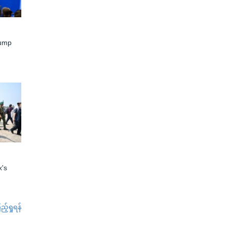
rump
x's
်ရှုရန်