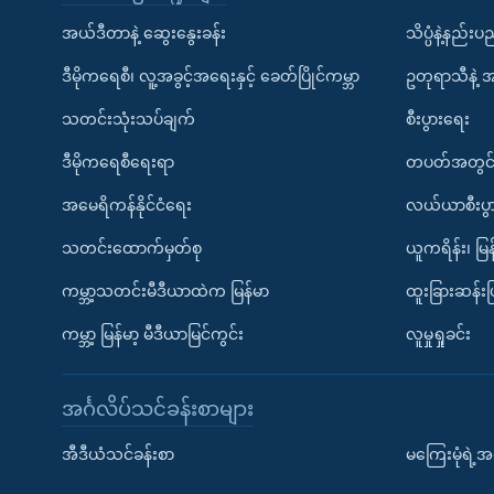
အယ်ဒီတာနဲ့ ဆွေးနွေးခန်း
သိပ္ပံနဲ့နည်း
ဒီမိုကရေစီ၊ လူ့အခွင့်အရေးနှင့် ခေတ်ပြိုင်ကမ္ဘာ
ဥတုရာသီနဲ့ 
သတင်းသုံးသပ်ချက်
စီးပွားရေး
ဒီမိုကရေစီရေးရာ
တပတ်အတွင်
အမေရိကန်နိုင်ငံရေး
လယ်ယာစီးပွ
သတင်းထောက်မှတ်စု
ယူကရိန်း၊ မြန
ကမ္ဘာ့သတင်းမီဒီယာထဲက မြန်မာ
ထူးခြားဆန်း
ကမ္ဘာ့ မြန်မာ့ မီဒီယာမြင်ကွင်း
လူမှုရှုခင်း
အင်္ဂလိပ်သင်ခန်းစာများ
အီဒီယံသင်ခန်းစာ
မကြေးမုံရဲ့အင