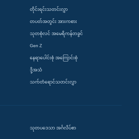
တိုင်းရင်းသတင်းလွှာ
တပတ်အတွင်း အားကစား
သုတစုံလင် အမေရိကန်တခွင်
Gen Z
နေရာပေါင်းစုံ အကြောင်းစုံ
ဒို့အသံ
သက်တံရောင်သတင်းလွှာ
သုတပဒေသာ အင်္ဂလိပ်စာ