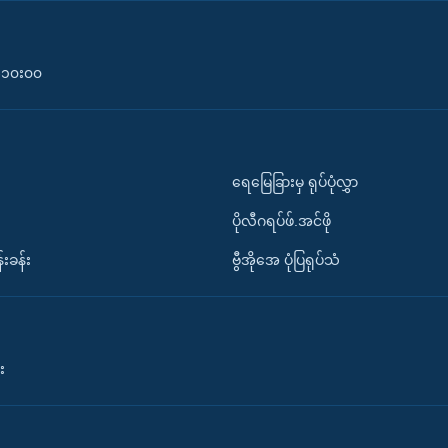
၀-၁၀း၀၀
ရေမြေခြားမှ ရုပ်ပုံလွှာ
ပိုလီဂရပ်ဖ်.အင်ဖို
်းခန်း
ဗွီအိုအေ ပုံပြရုပ်သံ
း