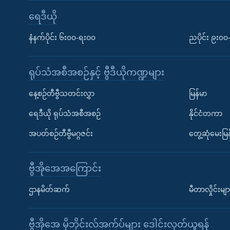
ရေဒီယို
နံနက်ပိုင်း ၆း၀၀-ရး၀၀
ညပိုင်း ၉း၀
ရုပ်သံအစီအစဉ်နှင့် ဗွီဒီယိုကဏ္ဍများ
နေ့စဉ်တီဗွီသတင်းလွှာ
မြန်မာ
ရေဒီယို ရုပ်သံအစီအစဉ်
နိုင်ငံတကာ
အပတ်စဉ်တီဗွီမဂ္ဂဇင်း
တွေ့ဆုံမေးမြန
ဗွီအိုအေအကြောင်း
ဌာနမိတ်ဆက်
မီတာလှိုင်းမျာ
ဗွီအိုအေ မိုဘိုင်းလ်အက်ပ်များ ဒေါင်းလုတ်ယူရန်
Learning English