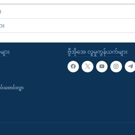
း
ား
ုများ
ဗွီအိုအေ လူမှုကွန်ယက်များ
းလ်သတင်းလွှာ