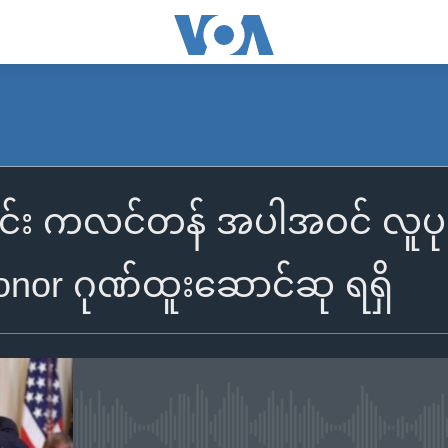
ာင်း ကလင်တန် အပါအဝင် လူပုဂ္
onor ဂုဏ်ထူးဆောင်ဆု ရရှိ
No media source currently availa