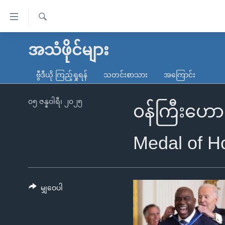
သုံး
ရ
ရှာဖွေ
လွယ်ကူ
မူလစာမျက်နှာ
အသံဖိုင်များ
ရ
စေ
မြန်မာ
လာ
ဗွီဒီယို ကြည့်ရှုရန်
သတင်းစာသား
အကြောင်း
သည့်
ဒ်
ကမ္ဘာ့သတင်းများ
Link
ဗွီဒီယို
နိုင်ငံတကာ
၀၅ ဇန္နဝါရီ၊ ၂၀၂၅
​၀န်ကြီးဟေ
များ
သတင်းလွတ်လပ်ခွင့်
အမေရိကန်
ပင်မ
ရပ်ဝန်းတခု လမ်းတခု အလွန်
တရုတ်
Medal of H
အကြောင်းအရာ
အင်္ဂလိပ်စာလေ့လာမယ်
အစ္စရေး-ပါလက်စတိုင်း
သို့
အပတ်စဉ်ကဏ္ဍများ
အမေရိကန်သုံးအီဒီယံ
ကျော်
ကြည့်
မျှဝေပါ
ရေဒီယိုနှင့်ရုပ်သံ အချက်အလက်များ
မကြေးမုံရဲ့ အင်္ဂလိပ်စာ
ရေဒီယို
ရန်
ရေဒီယို/တီဗွီအစီအစဉ်
ရုပ်ရှင်ထဲက အင်္ဂလိပ်စာ
တီဗွီ
ပင်မ