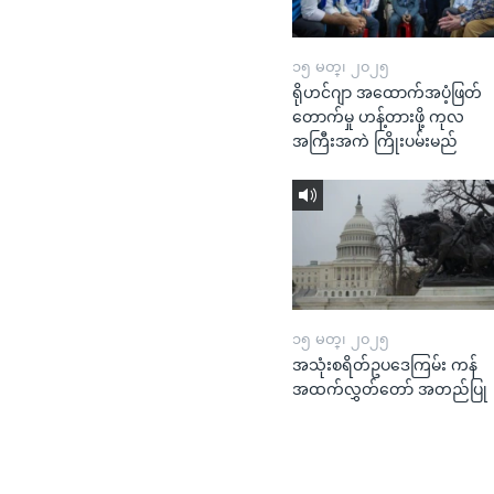
၁၅ မတ္၊ ၂၀၂၅
ရိုဟင်ဂျာ အထောက်အပံ့ဖြတ်
တောက်မှု ဟန့်တားဖို့ ကုလ
အကြီးအကဲ ကြိုးပမ်းမည်
၁၅ မတ္၊ ၂၀၂၅
အသုံးစရိတ်ဥပဒေကြမ်း ကန်
အထက်လွှတ်တော် အတည်ပြု