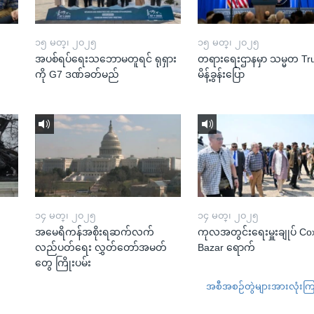
၁၅ မတ္၊ ၂၀၂၅
၁၅ မတ္၊ ၂၀၂၅
အပစ်ရပ်ရေးသဘောမတူရင် ရုရှား
တရားရေးဌာနမှာ သမ္မတ T
ကို G7 ဒဏ်ခတ်မည်
မိန့်ခွန်းပြော
၁၄ မတ္၊ ၂၀၂၅
၁၄ မတ္၊ ၂၀၂၅
အမေရိကန်အစိုးရဆက်လက်
ကုလအတွင်းရေးမှူးချုပ် Co
လည်ပတ်ရေး လွှတ်တော်အမတ်
Bazar ရောက်
တွေ ကြိုးပမ်း
အစီအစဉ်တွဲများအားလုံးကြည့