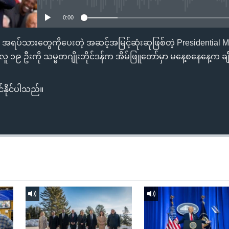
0:00
အရပ်သားတွေကိုပေးတဲ့ အဆင့်အမြင့်ဆုံးဆုဖြစ်တဲ့ Presidential 
လူ ၁၉ ဦးကို သမ္မတဂျိုးဘိုင်ဒန်က အိမ်ဖြူတော်မှာ မနေ့စနေနေ့က ချီး
်နိုင်ပါသည်။