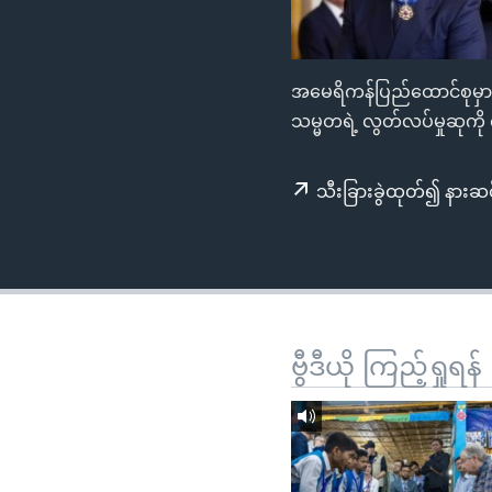
သုတပဒေသာ အင်္ဂလိပ်စာ
အ
ညွန်း
စာမျက်နှာ
အမေရိကန်ပြည်ထောင်စုမှာ 
သို့
သမ္မတရဲ့ လွတ်လပ်မှုဆုကို 
ကျော်
ကြည့်
ရန်
သီးခြားခွဲထုတ်၍ နားဆင
ရှာဖွေ
ရန်
နေရာ
သို့
ကျော်
ဗွီဒီယို ကြည့်ရှုရန်
ရန်