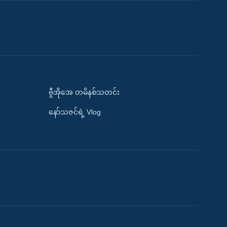
ဗွီအိုအေ တမိနစ်သတင်း
နော်သဇင်ရဲ့ Vlog