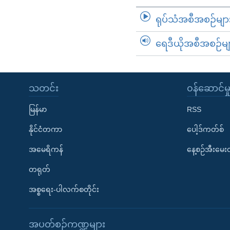
ရုပ်သံအစီအစဉ်မျာ
ရေဒီယိုအစီအစဉ်မျ
သတင်း
၀န်ဆောင်မှ
မြန်မာ
RSS
နိုင်ငံတကာ
ပေါ့ဒ်ကတ်စ်
အမေရိကန်
နေ့စဉ်အီးမေ
တရုတ်
အစ္စရေး-ပါလက်စတိုင်း
အပတ်စဉ်ကဏ္ဍများ