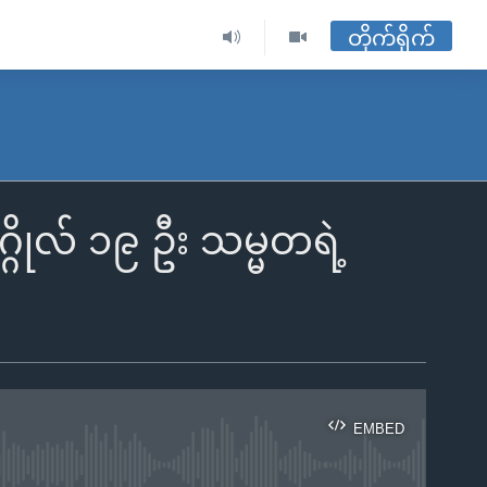
တိုက်ရိုက်
ဂိုလ် ၁၉ ဦး သမ္မတရဲ့
EMBED
ble