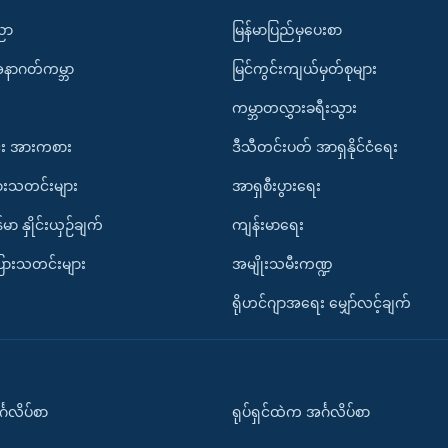
ပညာ
မြန်မာပြည်မှပေးစာ
အနာဂတ်ကမ္ဘာ
မြင်ကွင်းကျယ်မှတ်စုများ
ကမ္ဘာတလွှားခရီးသွား
း အားကစား
ဒီသီတင်းပတ် အာရှနိုင်ငံရေး
ားသတင်းများ
အာရှစီးပွားရေး
်မာ နှိုင်းယှဉ်ချက်
ကျန်းမာရေး
ပြားသတင်းများ
အမျိုးသမီးကဏ္ဍ
ရိုဟင်ဂျာအရေး မျှော်လင့်ချက်
်္ဂလိပ်စာ
ရုပ်ရှင်ထဲက အင်္ဂလိပ်စာ