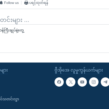
Follow us
ပရင့်ထုတ်ရန်
်းများ ...
ဝန်ကြီးချုပ်နဲ့တွေ့
ုများ
ဗွီအိုအေ လူမှုကွန်ယက်များ
းလ်သတင်းလွှာ