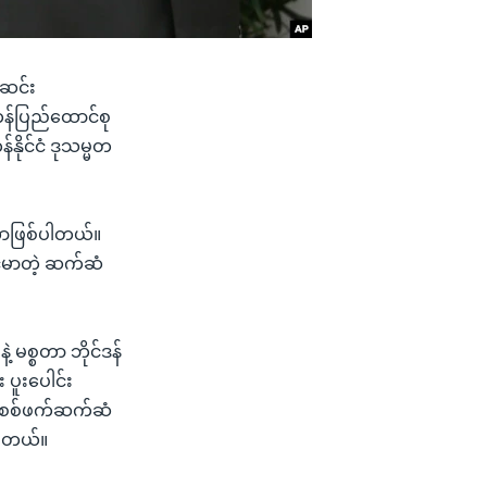
 ဆင်း
ိကန်ပြည်ထောင်စု
နိုင်ငံ ဒုသမ္မတ
းတာဖြစ်ပါတယ်။
ုင်မာတဲ့ ဆက်ဆံ
 မစ္စတာ ဘိုင်ဒန်
 ပူးပေါင်း
ြား စစ်ဖက်ဆက်ဆံ
ပါတယ်။