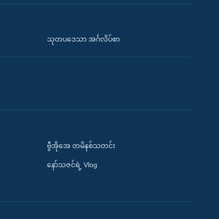
သုတပဒေသာ အင်္ဂလိပ်စာ
ဗွီအိုအေ တမိနစ်သတင်း
နော်သဇင်ရဲ့ Vlog