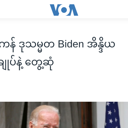
န် ဒုသမ္မတ Biden အိန္ဒိယ
ျုပ်နဲ့ တွေ့ဆုံ