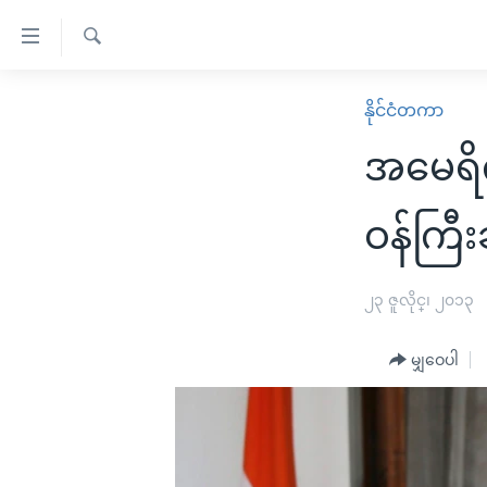
သုံး
ရ
ရှာဖွေ
လွယ်ကူ
မူလစာမျက်နှာ
နိုင်ငံတကာ
ရ
စေ
မြန်မာ
လာ
အမေရိက
သည့်
ဒ်
ကမ္ဘာ့သတင်းများ
Link
ဗွီဒီယို
နိုင်ငံတကာ
ဝန်ကြီးခ
များ
သတင်းလွတ်လပ်ခွင့်
အမေရိကန်
ပင်မ
ရပ်ဝန်းတခု လမ်းတခု အလွန်
တရုတ်
၂၃ ဇူလိုင္၊ ၂၀၁၃
အကြောင်းအရာ
အင်္ဂလိပ်စာလေ့လာမယ်
အစ္စရေး-ပါလက်စတိုင်း
သို့
မျှဝေပါ
အပတ်စဉ်ကဏ္ဍများ
အမေရိကန်သုံးအီဒီယံ
ကျော်
ကြည့်
ရေဒီယိုနှင့်ရုပ်သံ အချက်အလက်များ
မကြေးမုံရဲ့ အင်္ဂလိပ်စာ
ရေဒီယို
ရန်
ရေဒီယို/တီဗွီအစီအစဉ်
ရုပ်ရှင်ထဲက အင်္ဂလိပ်စာ
တီဗွီ
ပင်မ