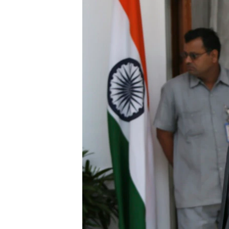
သုတပဒေသာ အင်္ဂလိပ်စာ
အ
ညွန်း
စာမျက်နှာ
သို့
ကျော်
ကြည့်
ရန်
ရှာဖွေ
ရန်
နေရာ
သို့
ကျော်
ရန်