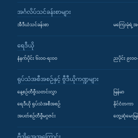
အင်္ဂလိပ်သင်ခန်းစာများ
အီဒီယံသင်ခန်းစာ
မကြေးမုံရဲ့အင
ရေဒီယို
နံနက်ပိုင်း ၆း၀၀-ရး၀၀
ညပိုင်း ၉း၀
ရုပ်သံအစီအစဉ်နှင့် ဗွီဒီယိုကဏ္ဍများ
နေ့စဉ်တီဗွီသတင်းလွှာ
မြန်မာ
ရေဒီယို ရုပ်သံအစီအစဉ်
နိုင်ငံတကာ
အပတ်စဉ်တီဗွီမဂ္ဂဇင်း
တွေ့ဆုံမေးမြန
ဗွီအိုအေအကြောင်း