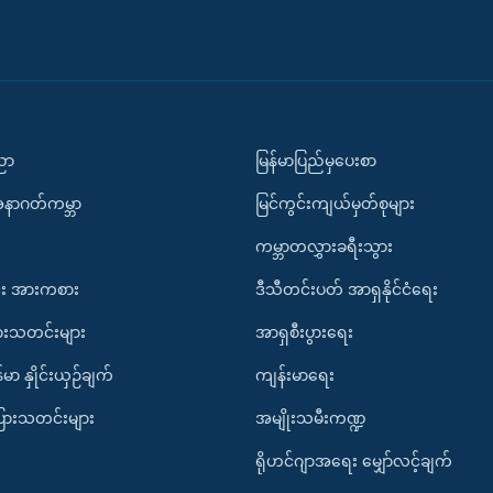
ပညာ
မြန်မာပြည်မှပေးစာ
အနာဂတ်ကမ္ဘာ
မြင်ကွင်းကျယ်မှတ်စုများ
ကမ္ဘာတလွှားခရီးသွား
း အားကစား
ဒီသီတင်းပတ် အာရှနိုင်ငံရေး
ားသတင်းများ
အာရှစီးပွားရေး
်မာ နှိုင်းယှဉ်ချက်
ကျန်းမာရေး
ပြားသတင်းများ
အမျိုးသမီးကဏ္ဍ
ရိုဟင်ဂျာအရေး မျှော်လင့်ချက်