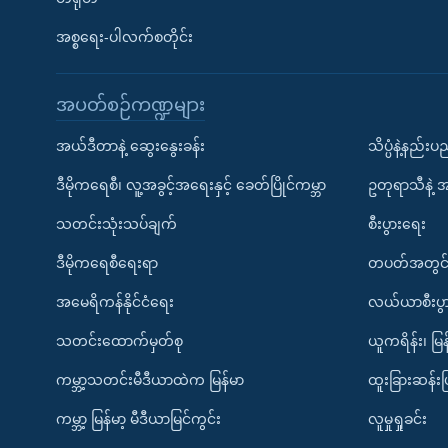
အစ္စရေး-ပါလက်စတိုင်း
အပတ်စဉ်ကဏ္ဍများ
အယ်ဒီတာနဲ့ ဆွေးနွေးခန်း
သိပ္ပံနဲ့နည်း
ဒီမိုကရေစီ၊ လူ့အခွင့်အရေးနှင့် ခေတ်ပြိုင်ကမ္ဘာ
ဥတုရာသီနဲ့ 
သတင်းသုံးသပ်ချက်
စီးပွားရေး
ဒီမိုကရေစီရေးရာ
တပတ်အတွင်
အမေရိကန်နိုင်ငံရေး
လယ်ယာစီးပွ
သတင်းထောက်မှတ်စု
ယူကရိန်း၊ မြန
ကမ္ဘာ့သတင်းမီဒီယာထဲက မြန်မာ
ထူးခြားဆန်း
ကမ္ဘာ့ မြန်မာ့ မီဒီယာမြင်ကွင်း
လူမှုရှုခင်း