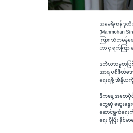
အမေရိကန် ဒုတိယသမ
(Manmohan Singh
ကြား သံတမန်ရေးန
ဟာ ၄ ရက်ကြာ ခရီ
ဒုတိယသမ္မတဖြစ်
အာရှ ပစိဖိတ်ဒေသမ
ရေးရဖို့ အိန္ဒ
ဒီကနေ့ အစောပိုင
တွေ့ဆုံ ဆွေးနွေး
ဆောင်ရွက်ရေးကိစ
ရေး ပိုပြီး ခို