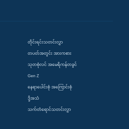
တိုင်းရင်းသတင်းလွှာ
တပတ်အတွင်း အားကစား
သုတစုံလင် အမေရိကန်တခွင်
Gen Z
နေရာပေါင်းစုံ အကြောင်းစုံ
ဒို့အသံ
သက်တံရောင်သတင်းလွှာ