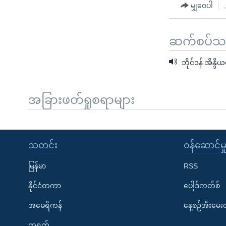
မျှဝေပါ
ဆက်စပ်သတင
ဘိုင်ဒန် အိန္ဒိယ
အခြားဖတ်ရှုစရာများ
သတင်း
၀န်ဆောင်မှ
မြန်မာ
RSS
နိုင်ငံတကာ
ပေါ့ဒ်ကတ်စ်
အမေရိကန်
နေ့စဉ်အီးမေ
တရုတ်