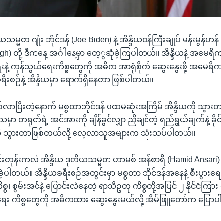
္မတ ဂျိုး ဘိုင်ဒန် (Joe Biden) နဲ့ အိန္ဒိယဝန်ကြီးချုပ် မန်းမွန်ဟန်
) တို့ ဒီကနေ့ အင်္ဂါနေ့မှာ တေ့ွဆုံခဲ့ကြပါတယ်။ အိန္ဒိယနဲ့ အမေရ
ဲ့ ကုန်သွယ်ရေးကိစ္စတွေကို အဓိက အာရုံစိုက် ဆွေးနွေးဖို့ အမေရိကန်
းစဉ်နဲ့ အိန္ဒိယမှာ ရောက်ရှိနေတာ ဖြစ်ပါတယ်။
လာပြီးတဲ့နောက် မစ္စတာဘိုင်ဒန် ပထမဆုံးအကြိမ် အိန္ဒိယကို သွာ
ှာ တရုတ်ရဲ့ အင်အားကို ချိန်ခွင်လျှာ ညှိချင်တဲ့ ရည်ရွယ်ချက်နဲ့ ခိ
ိယကို သွားတာဖြစ်တယ်လို့ လေ့လာသူအများက သုံးသပ်ပါတယ်။
်းတုန်းကလဲ အိန္ဒိယ ဒုတိယသမ္မတ ဟာမစ် အန်စာရီ (Hamid Ansari) နဲ့
ခဲ့ပါတယ်။ အိန္ဒိယခရီးစဉ်အတွင်းမှာ မစ္စတာ ဘိုင်ဒန်အနေနဲ့ စီးပွားရေး
္စ၊ စွမ်းအင်နဲ့ ပြောင်းလဲနေတဲ့ ရာသီဥတု ကိစ္စတို့အပြင် ၂ နိုင်ငံက
င်မာရေး ကိစ္စတွေကို အဓိကထား ဆွေးနွေးမယ်လို့ အိမ်ဖြူတော်က ပြော