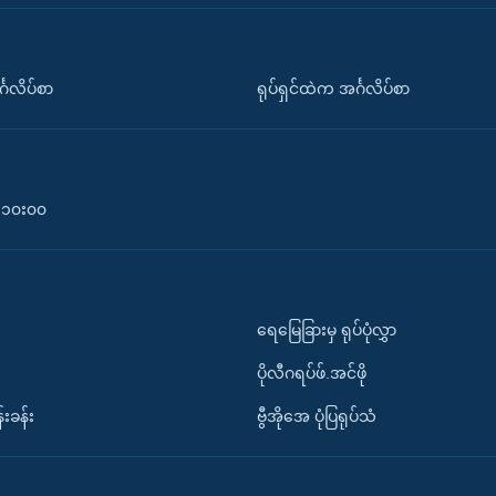
်္ဂလိပ်စာ
ရုပ်ရှင်ထဲက အင်္ဂလိပ်စာ
၀-၁၀း၀၀
ရေမြေခြားမှ ရုပ်ပုံလွှာ
ပိုလီဂရပ်ဖ်.အင်ဖို
်းခန်း
ဗွီအိုအေ ပုံပြရုပ်သံ