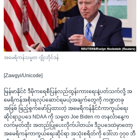
အ
သုတပဒေသာ အင်္ဂလိပ်စာ
ညွန်း
Learning English
စာမျက်နှာ
သို့
ဗွီအိုအေ လူမှုကွန်ယက်များ
ကျော်
ကြည့်
ရန်
ဘာသာစကားများ
အမေရိကန်သမ္မတ ဂျိုးဘိုင်ဒန်
ရှာဖွေ
ရန်
[Zawgyi/Unicode]
နေရာ
သို့
မြန်မာနိုင်ငံ ဒီမိုကရေစီပြန်လည်ထွန်းကားရေးနဲ့ပတ်သက်လို့ အ
ကျော်
မေရိကန်အစိုးရလုပ်ဆောင်ရမယ့်အချက်တွေကို ကဏ္ဍတခု
ရန်
အဖြစ် ဖြည့်စွက်ဖော်ပြထားတဲ့ အမေရိကန်နိုင်ငံကာကွယ်ရေး
ဆိုင်ရာဥပဒေ NDAA ကို သမ္မတ Joe Biden က တနင်္လာနေ့က
လက်မှတ်ထိုး အတည်ပြုပေးလိုက်ပါတယ်။ ဒီဥပဒေထဲမှာတော့
အမေရိကန်ကာကွယ်ရေးဆိုင်ရာ အသုံးစရိတ်ကို ဒေါ်လာ ၇၇၀ ဘီ