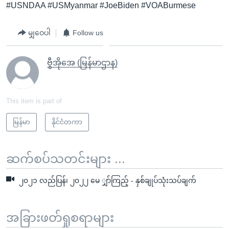
#USNDAA #USMyanmar #JoeBiden #VOABurmese
မျှဝေပါ
Follow us
ဗွီအိုအေ (မြန်မာဌာန)
This item is part of
မြန်မာ
နိုင်ငံတကာ
ဆက်စပ်သတင်းများ ...
၂၀၂၁ လည်ပြန်၊ ၂၀၂၂ မေ ျှာ်ကြည့် - နှစ်ချုပ်သုံးသပ်ချက်
အခြားဖတ်ရှုစရာများ