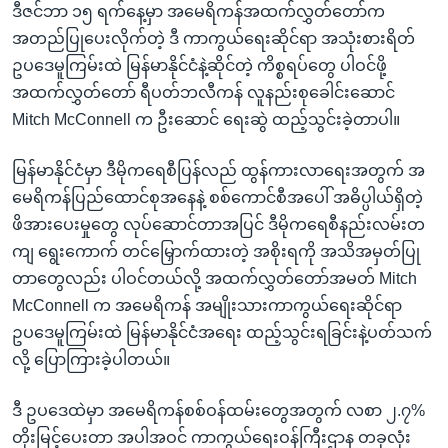
ဒီဇင်ဘာ ၁၅ ရက်နေ့မှာ အမေရိကန်အထက်လွှတ်တော်က
အတည်ပြုပေးလိုက်တဲ့ ဒီ ကာကွယ်ရေးဆိုင်ရာ အသုံးစားရိတ်
ဥပဒေမူကြမ်းထဲ မြန်မာနိုင်ငံနဲ့ဆိုင်တဲ့ ကိစ္စရပ်တွေ ပါဝင်ဖို့
အထက်လွှတ်တော် ရီပတ်ဘလီကန် လူနည်းစုခေါင်းဆောင်
Mitch McConnell က ဦးဆောင် ရေးဆွဲ ထည့်သွင်းခဲ့တာပါ။
မြန်မာနိုင်ငံမှာ ဒီမိုကရေစီပြန်လည် ထွန်ကားလာရေးအတွက် အ
မေရိကန်ပြည်ထောင်စုအနေနဲ့ စစ်ကောင်စီအပေါ် အဓိပ္ပါယ်ရှိတဲ့
ဖိအားပေးမှုတွေ လုပ်ဆောင်တာအပြင် ဒီမိုကရေစီနည်းလမ်းတ
ကျ ရွေးကောက် တင်မြှောက်ထားတဲ့ အစိုးရကို အသိအမှတ်ပြု
တာတွေလည်း ပါဝင်တယ်လို့ အထက်လွှတ်တော်အမတ် Mitch
McConnell က အမေရိကန် အမျိုးသားကာကွယ်ရေးဆိုင်ရာ
ဥပဒေမူကြမ်းထဲ မြန်မာနိုင်ငံအရေး ထည့်သွင်းရခြင်းနဲ့ပတ်သက်
လို့ ပြောကြားခဲ့ပါတယ်။
ဒီ ဥပဒေထဲမှာ အမေရိကန်စစ်ဝန်ထမ်းတွေအတွက် လစာ ၂.၇%
တိုးမြင့်ပေးတာ အပါအဝင် ကာကွယ်ရေးဝန်ကြီးဌာန တခုလုံး