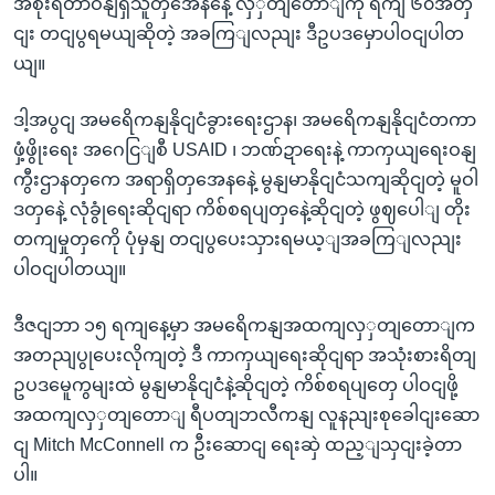
အစိုးရတာဝနျရှိသူတှအေနနေဲ့ လှှတျတောျကို ရကျ ၆၀အတှ
ငျး တငျပွရမယျဆိုတဲ့ အခကြျလညျး ဒီဥပဒမှောပါဝငျပါတ
ယျ။
ဒါ့အပွငျ အမရေိကနျနိုငျငံခွားရေးဌာန၊ အမရေိကနျနိုငျငံတကာ
ဖှံ့ဖွိုးရေး အဂေငြျစီ USAID ၊ ဘဏ်ဍာရေးနဲ့ ကာကှယျရေးဝနျ
ကွီးဌာနတှကေ အရာရှိတှအေနနေဲ့ မွနျမာနိုငျငံသကျဆိုငျတဲ့ မူဝါ
ဒတှနေဲ့ လုံခွုံရေးဆိုငျရာ ကိစ်စရပျတှနေဲ့ဆိုငျတဲ့ ဖွဈပေါျ တိုး
တကျမှုတှကေို ပုံမှနျ တငျပွပေးသှားရမယ့ျအခကြျလညျး
ပါဝငျပါတယျ။
ဒီဇငျဘာ ၁၅ ရကျနေ့မှာ အမရေိကနျအထကျလှှတျတောျက
အတညျပွုပေးလိုကျတဲ့ ဒီ ကာကှယျရေးဆိုငျရာ အသုံးစားရိတျ
ဥပဒမေူကွမျးထဲ မွနျမာနိုငျငံနဲ့ဆိုငျတဲ့ ကိစ်စရပျတှေ ပါဝငျဖို့
အထကျလှှတျတောျ ရီပတျဘလီကနျ လူနညျးစုခေါငျးဆော
ငျ Mitch McConnell က ဦးဆောငျ ရေးဆှဲ ထည့ျသှငျးခဲ့တာ
ပါ။