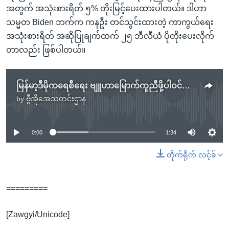
အတွက် အသုံးစားရိတ် ၅% တိုးမြင့်ပေးထားပါတယ်။ ဒါဟာ
သမ္မတ Biden ဘက်က ကနဦး တင်သွင်းထားတဲ့ ကာကွယ်ရေး
အသုံးစားရိတ် အဆိုပြုချက်ထက် ၂၅ ဘီလီယံ ပိုတိုးပေးလိုက်
တာလည်း ဖြစ်ပါတယ်။
မြန်မာ့ဒီမိုကရေစီရေး ဗျူဟာမြောက်ကူညီဖို့ပါဝင်တဲ့ ကန်ကာကွယ်ရေးဆိုင်ရာဥပဒေ အတည်ပြု
by
ဗွီအိုအေသတင်းဌာန
No media source currently available
0:00
1:34
တိုက်ရိုက် လင့်ခ်
=========
[Zawgyi/Unicode]