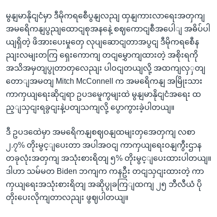
မွနျမာနိုငျငံမှာ ဒီမိုကရစေီပွနျလညျ ထှနျကားလာရေးအတှကျ
အမရေိကနျပွညျထောငျစုအနနေဲ့ စဈကောငျစီအပေါျ အဓိပ်ပါ
ယျရှိတဲ့ ဖိအားပေးမှုတှေ လုပျဆောငျတာအပွငျ ဒီမိုကရစေီန
ညျးလမျးတကြ ရှေးကောကျ တငျမွှောကျထားတဲ့ အစိုးရကို
အသိအမှတျပွုတာတှလေညျး ပါဝငျတယျလို့ အထကျလှှတျ
တောျအမတျ Mitch McConnell က အမရေိကနျ အမြိုးသား
ကာကှယျရေးဆိုငျရာ ဥပဒမေူကွမျးထဲ မွနျမာနိုငျငံအရေး ထ
ည့ျသှငျးရခွငျးနဲ့ပတျသကျလို့ ပွောကွားခဲ့ပါတယျ။
ဒီ ဥပဒထေဲမှာ အမရေိကနျစဈဝနျထမျးတှအေတှကျ လစာ
၂.၇% တိုးမွင့ျပေးတာ အပါအဝငျ ကာကှယျရေးဝနျကွီးဌာန
တခုလုံးအတှကျ အသုံးစားရိတျ ၅% တိုးမွင့ျပေးထားပါတယျ။
ဒါဟာ သမ်မတ Biden ဘကျက ကနဦး တငျသှငျးထားတဲ့ ကာ
ကှယျရေးအသုံးစားရိတျ အဆိုပွုခကြျထကျ ၂၅ ဘီလီယံ ပို
တိုးပေးလိုကျတာလညျး ဖွဈပါတယျ။