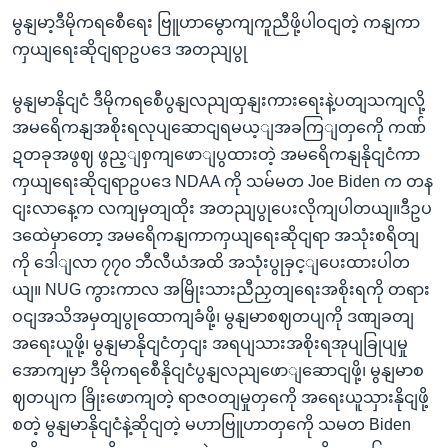
မွနျမာ့ဒီမိုကရစေီရေး ဗြူဟာမွောကျကူညီဖို့ပါဝငျတဲ့ ကနျကာ
ကှယျရေးဆိုငျရာဥပဒေ အတညျပွု
မွနျမာနိုငျငံ ဒီမိုကရစေီပွနျလညျထှနျးကားရေးနဲ့ပတျသကျလို့
အမရေိကနျအစိုးရလုပျဆောငျရမယ့ျအခကြျတှကေို ကဏ်
ဍတခုအဖွဈ ဖွည့ျစှကျဖောျပွထားတဲ့ အမရေိကနျနိုငျငံကာ
ကှယျရေးဆိုငျရာဥပဒေ NDAA ကို သမ်မတ Joe Biden က တန
ငျးလာနေ့က လကျမှတျထိုး အတညျပွုပေးလိုကျပါတယျ။ဒီဥပ
ဒထေဲမှာတော့ အမရေိကနျကာကှယျရေးဆိုငျရာ အသုံးစရိတျ
ကို ဒေါျလာ ၇၇၀ ဘီလီယံအထိ အသုံးပွုခှင့ျပေးထားပါတ
ယျ။ NUG ကွားကာလ အမြိုးသားညီညှတျရေးအစိုးရကို တရား
ဝငျအသိအမှတျပွုထောကျခံဖို့၊ မွနျမာစဈတပျကို ဒဏျခတျ
အရေးယူဖို့၊ မွနျမာနိုငျငံတှငျး အရပျသားအစိုးရအုပျခြုပျမှု
အောကျမှာ ဒီမိုကရစေီနိုငျငံပွနျလညျဖောျဆောငျဖို့၊ မွနျမာစ
ဈတပျက ခြိုးဖောကျတဲ့ ရာဇဝတျမှုတှကေို အရေးယူသှားနိုငျဖို့
စတဲ့ မွနျမာနိုငျငံနဲ့ဆိုငျတဲ့ မဟာဗြူဟာတှကေို သမတ Biden