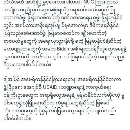
လီယံအထိ အသုံးပြုခွင့်ပေးထားပါတယ်။ NUG ကြားကာလ
အမျိုးသားညီညွတ်ရေးအစိုးရကို တရားဝင်အသိအမှတ်ပြု
ထောက်ခံဖို့၊ မြန်မာစစ်တပ်ကို ဒဏ်ခတ်အရေးယူဖို့၊ မြန်မာနိုင်ငံ
တွင်း အရပ်သားအစိုးရအုပ်ချုပ်မှုအောက်မှာ ဒီမိုကရေစီနိုင်ငံ
ပြန်လည်ဖော်ဆောင်ဖို့၊ မြန်မာစစ်တပ်က ချိုးဖောက်တဲ့
ရာဇဝတ်မှုတွေကို အရေးယူသွားနိုင်ဖို့ စတဲ့ မြန်မာနိုင်ငံနဲ့ဆိုင်တဲ့
မဟာဗျူဟာတွေကို သမတ Biden အစိုးရတာဝန်ရှိသူတွေအနေနဲ့
လွှတ်တော်ကို ရက် ၆၀အတွင်း တင်ပြရမယ်ဆိုတဲ့ အချက်လည်း
ဒီဥပဒေမှာပါဝင်ပါတယ်။
ဒါ့အပြင် အမေရိကန်နိုင်ငံခြားရေးဌာန၊ အမေရိကန်နိုင်ငံတကာ
ဖွံ့ဖြိုးရေး အေဂျင်စီ USAID ၊ ဘဏ္ဍာရေးနဲ့ ကာကွယ်ရေး
ဝန်ကြီးဌာနတွေက အရာရှိတွေအနေနဲ့ မြန်မာနိုင်ငံသက်ဆိုင်တဲ့ မူ
ဝါဒတွေနဲ့ လုံခြုံရေးဆိုင်ရာ ကိစ္စရပ်တွေနဲ့ဆိုင်တဲ့ ဖြစ်ပေါ်
တိုးတက်မှုတွေကို ပုံမှန် တင်ပြပေးသွားရမယ့်အချက်လည်း
ပါဝင်ပါတယ်။