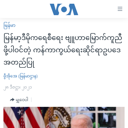
သုံး
ရ
လွယ်ကူ
မြန်မာ
မူလစာမျက်နှာ
စေ
မြန်မာ့ဒီမိုကရေစီရေး ဗျူဟာမြောက်ကူညီ
မြန်မာ
သည့်
ဖို့ပါဝင်တဲ့ ကန်ကာကွယ်ရေးဆိုင်ရာဥပဒေ
ကမ္ဘာ့သတင်းများ
Link
အတည်ပြု
ဗွီဒီယို
နိုင်ငံတကာ
များ
သတင်းလွတ်လပ်ခွင့်
အမေရိကန်
ပင်မ
ဗွီအိုအေ (မြန်မာဌာန)
ရပ်ဝန်းတခု လမ်းတခု အလွန်
တရုတ်
အကြောင်းအရာ
၂၈ ဒီဇင္ဘာ၊ ၂၀၂၁
သို့
အင်္ဂလိပ်စာလေ့လာမယ်
အစ္စရေး-ပါလက်စတိုင်း
ကျော်
မျှဝေပါ
အပတ်စဉ်ကဏ္ဍများ
အမေရိကန်သုံးအီဒီယံ
ကြည့်
ရေဒီယိုနှင့်ရုပ်သံ အချက်အလက်များ
မကြေးမုံရဲ့ အင်္ဂလိပ်စာ
ရေဒီယို
ရန်
ပင်မ
ရေဒီယို/တီဗွီအစီအစဉ်
ရုပ်ရှင်ထဲက အင်္ဂလိပ်စာ
တီဗွီ