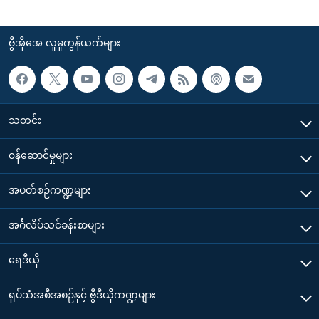
ဗွီအိုအေ လူမှုကွန်ယက်များ
သတင်း
၀န်ဆောင်မှုများ
အပတ်စဉ်ကဏ္ဍများ
အင်္ဂလိပ်သင်ခန်းစာများ
ရေဒီယို
ရုပ်သံအစီအစဉ်နှင့် ဗွီဒီယိုကဏ္ဍများ