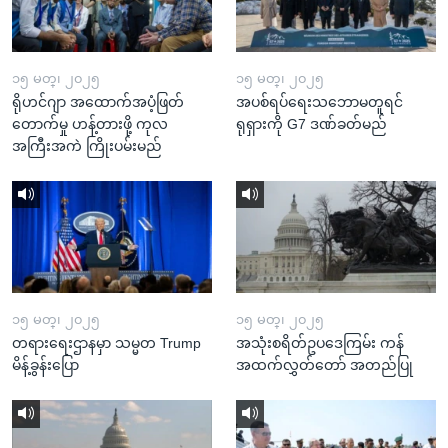
၁၅ မတ္၊ ၂၀၂၅
၁၅ မတ္၊ ၂၀၂၅
ရိုဟင်ဂျာ အထောက်အပံ့ဖြတ်
အပစ်ရပ်ရေးသဘောမတူရင်
တောက်မှု ဟန့်တားဖို့ ကုလ
ရုရှားကို G7 ဒဏ်ခတ်မည်
အကြီးအကဲ ကြိုးပမ်းမည်
၁၅ မတ္၊ ၂၀၂၅
၁၅ မတ္၊ ၂၀၂၅
တရားရေးဌာနမှာ သမ္မတ Trump
အသုံးစရိတ်ဥပဒေကြမ်း ကန်
မိန့်ခွန်းပြော
အထက်လွှတ်တော် အတည်ပြု