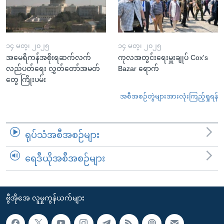
၁၄ မတ္၊ ၂၀၂၅
၁၄ မတ္၊ ၂၀၂၅
အမေရိကန်အစိုးရဆက်လက်
ကုလအတွင်းရေးမှူးချုပ် Cox's
လည်ပတ်ရေး လွှတ်တော်အမတ်
Bazar ရောက်
တွေ ကြိုးပမ်း
အစီအစဉ်တွဲများအားလုံးကြည့်ရှုရန်
ရုပ်သံအစီအစဉ်များ
ရေဒီယိုအစီအစဉ်များ
ဗွီအိုအေ လူမှုကွန်ယက်များ