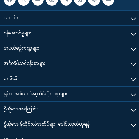
သတင်း
၀န်ဆောင်မှုများ
အပတ်စဉ်ကဏ္ဍများ
အင်္ဂလိပ်သင်ခန်းစာများ
ရေဒီယို
ရုပ်သံအစီအစဉ်နှင့် ဗွီဒီယိုကဏ္ဍများ
ဗွီအိုအေအကြောင်း
ဗွီအိုအေ မိုဘိုင်းလ်အက်ပ်များ ဒေါင်းလုတ်ယူရန်