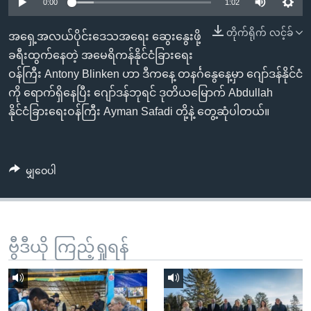
အ
0:00
1:02
သုတပဒေသာ အင်္ဂလိပ်စာ
ညွန်း
Learning English
တိုက်ရိုက် လင့်ခ်
အရှေ့အလယ်ပိုင်းဒေသအရေး ဆွေးနွေးဖို့
စာမျက်နှာ
ခရီးထွက်နေတဲ့ အမေရိကန်နိုင်ငံခြားရေး
သို့
ဗွီအိုအေ လူမှုကွန်ယက်များ
ဝန်ကြီး Antony Blinken ဟာ ဒီကနေ့ တနင်္ဂနွေနေ့မှာ ဂျော်ဒန်နိုင်ငံ
ကျော်
ကို ရောက်ရှိနေပြီး ဂျော်ဒန်ဘုရင် ဒုတိယမြောက် Abdullah
ကြည့်
နိုင်ငံခြားရေးဝန်ကြီး Ayman Safadi တို့နဲ့ တွေ့ဆုံပါတယ်။
ရန်
ဘာသာစကားများ
ရှာဖွေ
ရန်
မျှဝေပါ
နေရာ
သို့
ကျော်
ရန်
ဗွီဒီယို ကြည့်ရှုရန်