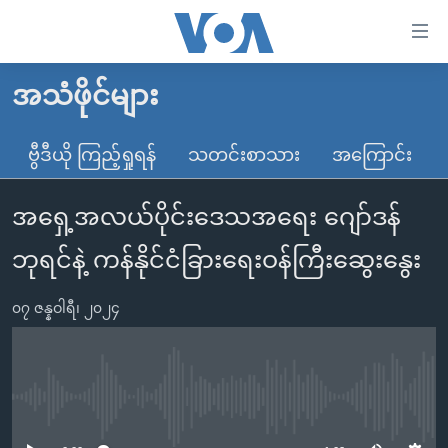
သုံး
ရ
လွယ်ကူ
အသံဖိုင်များ
မူလစာမျက်နှာ
စေ
မြန်မာ
ဗွီဒီယို ကြည့်ရှုရန်
သတင်းစာသား
အကြောင်း
သည့်
ကမ္ဘာ့သတင်းများ
Link
အရှေ့အလယ်ပိုင်းဒေသအရေး ဂျော်ဒန်
ဗွီဒီယို
နိုင်ငံတကာ
များ
သတင်းလွတ်လပ်ခွင့်
အမေရိကန်
ဘုရင်နဲ့ ကန်နိုင်ငံခြားရေးဝန်ကြီးဆွေးနွေး
ပင်မ
ရပ်ဝန်းတခု လမ်းတခု အလွန်
တရုတ်
အကြောင်းအရာ
၀၇ ဇန္နဝါရီ၊ ၂၀၂၄
သို့
အင်္ဂလိပ်စာလေ့လာမယ်
အစ္စရေး-ပါလက်စတိုင်း
ကျော်
အပတ်စဉ်ကဏ္ဍများ
အမေရိကန်သုံးအီဒီယံ
ကြည့်
ရေဒီယိုနှင့်ရုပ်သံ အချက်အလက်များ
မကြေးမုံရဲ့ အင်္ဂလိပ်စာ
ရေဒီယို
ရန်
No media source currently available
ပင်မ
ရေဒီယို/တီဗွီအစီအစဉ်
ရုပ်ရှင်ထဲက အင်္ဂလိပ်စာ
တီဗွီ