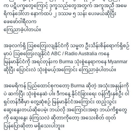
က ပဋိပက္ခတွေကြောင့် ဒုက္ခသည်တွေအတွက် အကူအညီ အမေ
ရိကန်ဒေါ်လာ နောက်ထပ် ၂ ဒဿမ ၅ သန်း ပေးမယ်ဆိုပြီး
ဖေဖော်ဝါရီလက
ကြေညာခဲ့ပါတယ်။
အခုလက်ရှိ သြစတြေးလျနိုင်ငံကို သမ္မတ ဦးသိန်းစိန်ရောက်ရှိစဉ်
မှာပဲ သြစတြေးလျနိုင်ငံ ABC / Radio Australia ကနေ
မြန်မာနိုင်ငံကို အရင်တုန်းက Burma သုံးစွဲနေရာကနေ Myanmar
ဆိုပြီး ပြောင်းလဲ သုံးစွဲမယ့်အကြောင်း ကြေညာခဲ့ပါတယ်။
အမေရိကန် ပြည်ထောင်စုကတော့ Burma ဆိုတဲ့ အသုံးအနှုန်းကို
ပဲ ဆက်ပြီး သုံးစွဲနေဆဲ ပါ။ ဒီကနေ့ နိုင်ငံခြားရေး ဝန်ကြီးနှစ်ဦး ဝါ
ရှင်တန်ဒီစီမှာ တွေ့ဆုံစဉ် မြန်မာနိုင်ငံအကြောင်း ထည့်သွင်း
ဆွေးနွေးတယ်ဆိုပေမဲ့၊ ဘယ်လို အကြောင်းအရာ ဘယ်ကိစ္စတွေ
ကို ဆွေးနွေး ခဲ့ကြသလဲ ဆိုတာကိုတော့ အသေးစိတ် ထုတ်
ပြန်ပြောဆိုတာ မရှိသေးပါဘူး။