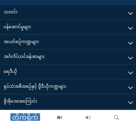
သတင်း
၀န်ဆောင်မှုများ
အပတ်စဉ်ကဏ္ဍများ
အင်္ဂလိပ်သင်ခန်းစာများ
ရေဒီယို
ရုပ်သံအစီအစဉ်နှင့် ဗွီဒီယိုကဏ္ဍများ
ဗွီအိုအေအကြောင်း
ဗွီအိုအေ မိုဘိုင်းလ်အက်ပ်များ ဒေါင်းလုတ်ယူရန်
တိုက်ရိုက်
Other Links