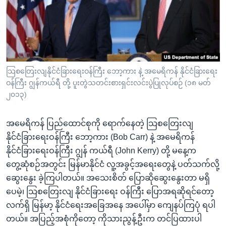
အ
သုတပဒေသာ အင်္ဂလိပ်စာ
ညွန်း
Learning English
စာမျက်နှာ
သို့
ဗွီအိုအေ လူမှုကွန်ယက်များ
ကျော်
ကြည့်
သြစတြေးလျနိုင်ငံခြားရေးဝန်ကြီး ဘော့ကား နဲ့ အမေရိကန် နိုင်ငံခြားရေး
ဝန်ကြီး ဂျွန်ကယ်ရီ တို့ ပူးတွဲသတင်းစားရှင်းလင်းပွဲပြုလုပ်စဉ် (၁၈ မတ်
ရန်
ဘာသာစကားများ
၂၀၁၃)
ရှာဖွေ
ရန်
အမေရိကန် ပြည်ထောင်စုကို ရောက်နေတဲ့ သြစတြေးလျ
နေရာ
နိုင်ငံခြားရေးဝန်ကြီး ဘော့ကား (Bob Carr) နဲ့ အမေရိကန်
သို့
နိုင်ငံခြားရေးဝန်ကြီး ဂျွန် ကယ်ရီ (John Kerry) တို့ မနေ့က
ကျော်
တွေ့ဆုံစဉ်အတွင်း မြန်မာနိုင်ငံ လူ့အခွင့်အရေးတွေနဲ့ ပတ်သက်လို့
ရန်
ဆွေးနွေး ခဲ့ကြပါတယ်။ အသေးစိတ် ပြောဆိုဆွေးနွေးတာ မရှိ
ပေမဲ့၊ သြစတြေးလျ နိုင်ငံခြားရေး ဝန်ကြီး ပြောအရဆိုရင်တော့
လက်ရှိ မြန်မာ့ နိုင်ငံရေးအခြေအနေ အပေါ်မှာ ကျေနပ်ကြပုံ ရပါ
တယ်။ အပြည့်အစုံကိုတော့ ကိုသားညွန့်ဦးက တင်ပြထားပါ