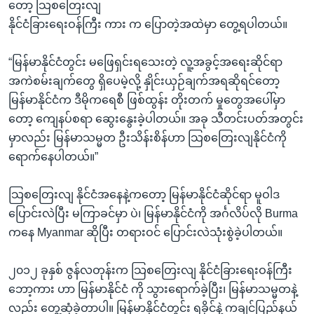
တော့ သြစတြေးလျ
နိုင်ငံခြားရေးဝန်ကြီး ကား က ပြောတဲ့အထဲမှာ တွေ့ရပါတယ်။
“မြန်မာနိုင်ငံတွင်း မဖြေရှင်းရသေးတဲ့ လူ့အခွင့်အရေးဆိုင်ရာ
အကဲစမ်းချက်တွေ ရှိပေမဲ့လို့ နှိုင်းယှဉ်ချက်အရဆိုရင်တော့
မြန်မာနိုင်ငံက ဒီမိုကရေစီ ဖြစ်ထွန်း တိုးတက် မှုတွေအပေါ်မှာ
တော့ ကျေနပ်စရာ ဆွေးနွေးခဲ့ပါတယ်။ အခု သီတင်းပတ်အတွင်း
မှာလည်း မြန်မာသမ္မတ ဦးသိန်းစိန်ဟာ သြစတြေးလျနိုင်ငံကို
ရောက်နေပါတယ်။”
သြစတြေးလျ နိုင်ငံအနေနဲ့ကတော့ မြန်မာနိုင်ငံဆိုင်ရာ မူဝါဒ
ပြောင်းလဲပြီး မကြာခင်မှာ ပဲ၊ မြန်မာနိုင်ငံကို အင်္ဂလိပ်လို Burma
ကနေ Myanmar ဆိုပြီး တရားဝင် ပြောင်းလဲသုံးစွဲခဲ့ပါတယ်။
၂၀၁၂ ခုနှစ် ဇွန်လတုန်းက သြစတြေးလျ နိုင်ငံခြားရေးဝန်ကြီး
ဘော့ကား ဟာ မြန်မာနိုင်ငံ ကို သွားရောက်ခဲ့ပြီး၊ မြန်မာသမ္မတနဲ့
လည်း တွေ့ဆုံခဲ့တာပါ။ မြန်မာနိုင်ငံတွင်း ရခိုင်နဲ့ ကချင်ပြည်နယ်