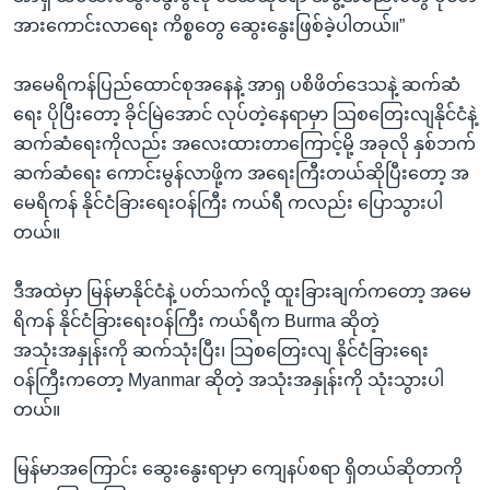
အားကောင်းလာရေး ကိစ္စတွေ ဆွေးနွေးဖြစ်ခဲ့ပါတယ်။”
အမေရိကန်ပြည်ထောင်စုအနေနဲ့ အာရှ ပစိဖိတ်ဒေသနဲ့ ဆက်ဆံ
ရေး ပိုပြီးတော့ ခိုင်မြဲအောင် လုပ်တဲ့နေရာမှာ သြစတြေးလျနိုင်ငံနဲ့
ဆက်ဆံရေးကိုလည်း အလေးထားတာကြောင့်မို့ အခုလို နှစ်ဘက်
ဆက်ဆံရေး ကောင်းမွန်လာဖို့က အရေးကြီးတယ်ဆိုပြီးတော့ အ
မေရိကန် နိုင်ငံခြားရေးဝန်ကြီး ကယ်ရီ ကလည်း ပြောသွားပါ
တယ်။
ဒီအထဲမှာ မြန်မာနိုင်ငံနဲ့ ပတ်သက်လို့ ထူးခြားချက်ကတော့ အမေ
ရိကန် နိုင်ငံခြားရေးဝန်ကြီး ကယ်ရီက Burma ဆိုတဲ့
အသုံးအနှုန်းကို ဆက်သုံးပြီး၊ သြစတြေးလျ နိုင်ငံခြားရေး
ဝန်ကြီးကတော့ Myanmar ဆိုတဲ့ အသုံးအနှုန်းကို သုံးသွားပါ
တယ်။
မြန်မာအကြောင်း ဆွေးနွေးရာမှာ ကျေနပ်စရာ ရှိတယ်ဆိုတာကို