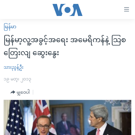
သုံး
ရ
လွယ်ကူ
မြန်မာ
မူလစာမျက်နှာ
စေ
မြန်မာ့လူ့အခွင့်အရေး အမေရိကန်နဲ့ သြစ
မြန်မာ
သည့်
တြေးလျ ဆွေးနွေး
ကမ္ဘာ့သတင်းများ
Link
ဗွီဒီယို
နိုင်ငံတကာ
သားညွန့်ဦး
များ
သတင်းလွတ်လပ်ခွင့်
အမေရိကန်
၁၉ မတ္၊ ၂၀၁၃
ပင်မ
ရပ်ဝန်းတခု လမ်းတခု အလွန်
တရုတ်
အကြောင်းအရာ
မျှဝေပါ
သို့
အင်္ဂလိပ်စာလေ့လာမယ်
အစ္စရေး-ပါလက်စတိုင်း
ကျော်
အပတ်စဉ်ကဏ္ဍများ
အမေရိကန်သုံးအီဒီယံ
ကြည့်
ရေဒီယိုနှင့်ရုပ်သံ အချက်အလက်များ
မကြေးမုံရဲ့ အင်္ဂလိပ်စာ
ရေဒီယို
ရန်
ပင်မ
ရေဒီယို/တီဗွီအစီအစဉ်
ရုပ်ရှင်ထဲက အင်္ဂလိပ်စာ
တီဗွီ