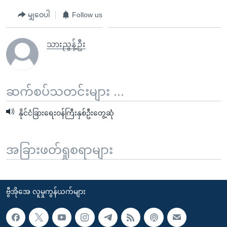
မျှဝေပါ
Follow us
သားညွန့်ဦး
ဆက်စပ်သတင်းများ ...
နိုင်ငံခြားရေးဝန်ကြီးနှစ်ဦးတွေ့ဆုံ
အခြားဖတ်ရှုစရာများ
ဗွီအိုအေ လူမှုကွန်ယက်များ