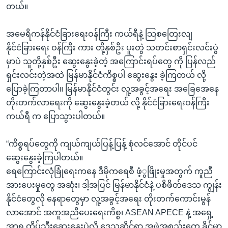
တယ်။
အမေရိကန်နိုင်ငံခြားရေးဝန်ကြီး ကယ်ရီနဲ့ သြစတြေးလျ
နိုင်ငံခြားရေး ဝန်ကြီး ကား တို့နှစ်ဦး ပူးတွဲ သတင်းစာရှင်းလင်းပွဲ
မှာပဲ သူတို့နှစ်ဦး ဆွေးနွေးခဲ့တဲ့ အကြောင်းရပ်တွေ ကို ပြန်လည်
ရှင်းလင်းတဲ့အထဲ မြန်မာနိုင်ငံကိစ္စပါ ဆွေးနွေး ခဲ့ကြတယ် လို့
ပြောခဲ့ကြတာပါ။ မြန်မာနိုင်ငံတွင်း လူ့အခွင့်အရေး အခြေအေနေ
တိုးတက်လာရေးကို ဆွေးနွေးခဲ့တယ် လို့ နိုင်ငံခြားရေးဝန်ကြီး
ကယ်ရီ က ပြောသွားပါတယ်။
“ကိစ္စရပ်တွေကို ကျယ်ကျယ်ပြန့်ပြန့် စုံလင်အောင် တိုင်ပင်
ဆွေးနွေးခဲ့ကြပါတယ်။
ရေကြောင်းလုံခြုံရေးကနေ ဒီမိုကရေစီ ဖံ့ွဖြိုးမှုအတွက် ကူညီ
အားပေးမှုတွေ အဆုံး၊ ဒါ့အပြင် မြန်မာနိုင်ငံနဲ့ ပစိဖိတ်ဒေသ ကျွန်း
နိုင်ငံတွေလို နေရာတွေမှာ လူ့အခွင့်အရေး တိုးတက်ကောင်းမွန်
လာအောင် အကူအညီပေးရေးကိစ္စ၊ ASEAN APECE နဲ့ အရှေ့
အာရှ ထိပ်သီးဆွေးနွေးပွဲလို ဒေသဆိုင်ရာ အဖွဲ့အစည်းတွေ ခိုင်မာ