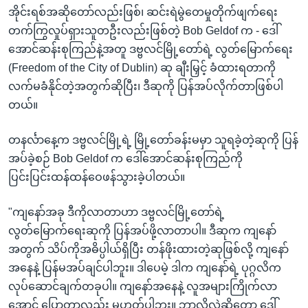
အိုင်းရစ်အဆိုတော်လည်းဖြစ်၊ ဆင်းရဲမွဲတေမှုတိုက်ဖျက်ရေး
တက်ကြွလှုပ်ရှားသူတဦးလည်းဖြစ်တဲ့ Bob Geldof က - ဒေါ်
အောင်ဆန်းစုကြည်နဲ့အတူ ဒဗ္ဗလင်မြို့တော်ရဲ့ လွတ်မြောက်ရေး
(Freedom of the City of Dublin) ဆု ချီးမြှင့် ခံထားရတာကို
လက်မခံနိုင်တဲ့အတွက်ဆိုပြီး၊ ဒီဆုကို ပြန်အပ်လိုက်တာဖြစ်ပါ
တယ်။
တနင်္လာနေ့က ဒဗ္ဗလင်မြို့ရဲ့ မြို့တော်ခန်းမမှာ သူရခဲ့တဲ့ဆုကို ပြန်
အပ်ခဲ့စဉ် Bob Geldof က ဒေါ်အောင်ဆန်းစုကြည်ကို
ပြင်းပြင်းထန်ထန်ဝေဖန်သွားခဲ့ပါတယ်။
"ကျနော်အခု ဒီကိုလာတာဟာ ဒဗ္ဗလင်မြို့တော်ရဲ့
လွတ်မြောက်ရေးဆုကို ပြန်အပ်ဖို့လာတာပါ။ ဒီဆုက ကျနော်
အတွက် သိပ်ကိုအဓိပ္ပါယ်ရှိပြီး တန်ဖိုးထားတဲ့ဆုဖြစ်လို့ ကျနော်
အနေနဲ့ ပြန်မအပ်ချင်ပါဘူး။ ဒါပေမဲ့ ဒါက ကျနော်ရဲ့ ပုဂ္ဂလိက
လုပ်ဆောင်ချက်တခုပါ။ ကျနော်အနေနဲ့ လူအများကြိုက်လာ
အောင် ပြောတာလည်း မဟုတ်ပါဘူး။ ဘာလို့လဲဆိုတော့ ဒေါ်