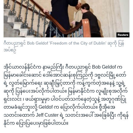
အ
သုတပဒေသာ အင်္ဂလိပ်စာ
ညွန်း
Learning English
စာမျက်နှာ
သို့
ဗွီအိုအေ လူမှုကွန်ယက်များ
ကျော်
ကြည့်
ဂီတပညာရှင် Bob Geldof 'Freedom of the City of Dublin' ဆုကို ပြန်
ရန်
အပ်စဉ်
ဘာသာစကားများ
ရှာဖွေ
ရန်
အိုင်ယာလန်နိုင်ငံက နာမည်ကြီး ဂီတပညာရှင် Bob Geldof က
နေရာ
မြန်မာခေါင်းဆောင် ဒေါ်အောင်ဆန်းစုကြည်ကို ဒဗ္ဗလင်မြို့တော်
သို့
ရဲ့ လွတ်မြောက်ရေး ဆုချီးမြှင့်တာကို ကန့်ကွက်တဲ့အနေနဲ့ သူ့ရဲ့
ကျော်
ဆုကို ပြန်ပေးအပ်လိုက်ပါတယ်။ မြန်မာနိုင်ငံက လူမျိုးစုအလိုက်
ရန်
ရှင်းလင်း ၊ ဖယ်ရှားမှုမှာ ပါဝင်ပတ်သက်နေတဲ့သူနဲ့ အတူဂုဏ်ပြု
တာမခံချင်ဘူးလို့ Geldof က ပြောလိုက်ပါတယ်။ ဗွီအိုအေ
သတင်းထောက် Jeff Custer ရဲ့ သတင်းအပေါ် အခြေခံပြီး ကိုရန်
နိုင်က ပြောပြပေးမှာဖြစ်ပါတယ်။