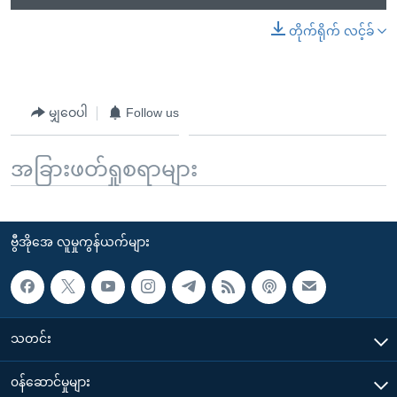
တိုက်ရိုက် လင့်ခ်
မျှဝေပါ
Follow us
အခြားဖတ်ရှုစရာများ
ဗွီအိုအေ လူမှုကွန်ယက်များ
သတင်း
၀န်ဆောင်မှုများ