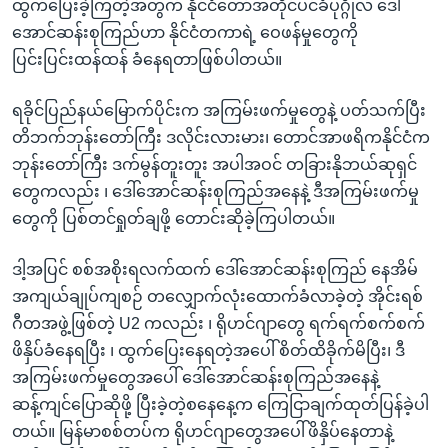
ထွက်ပြေးခဲ့ကြတဲ့အတွက် နိုင်ငံတော်အတိုင်ပင်ခံပုဂ္ဂိုလ် ဒေါ်
အောင်ဆန်းစုကြည်ဟာ နိုင်ငံတကာရဲ့ ဝေဖန်မှုတွေကို
ပြင်းပြင်းထန်ထန် ခံနေရတာဖြစ်ပါတယ်။
ရခိုင်ပြည်နယ်မြောက်ပိုင်းက အကြမ်းဖက်မှုတွေနဲ့ ပတ်သက်ပြီး
တိဘက်ဘုန်းတော်ကြီး ဒလိုင်းလားမား၊ တောင်အာဖရိကနိုင်ငံက
ဘုန်းတော်ကြီး ဒက်မွန်တူးတူး အပါအဝင် တခြားနိုဘယ်ဆုရှင်
တွေကလည်း ၊ ဒေါ်အောင်ဆန်းစုကြည်အနေနဲ့ ဒီအကြမ်းဖက်မှု
တွေကို ပြစ်တင်ရှုတ်ချဖို့ တောင်းဆိုခဲ့ကြပါတယ်။
ဒါ့အပြင် စစ်အစိုးရလက်ထက် ဒေါ်အောင်ဆန်းစုကြည် နေအိမ်
အကျယ်ချုပ်ကျစဉ် တလျှောက်လုံးထောက်ခံလာခဲ့တဲ့ အိုင်းရစ်
ဂီတအဖွဲ့ဖြစ်တဲ့ U2 ကလည်း ၊ ရိုဟင်ဂျာတွေ ရက်ရက်စက်စက်
ဖိနှိပ်ခံနေရပြီး ၊ ထွက်ပြေးနေရတဲ့အပေါ် စိတ်ထိခိုက်မိပြီး၊ ဒီ
အကြမ်းဖက်မှုတွေအပေါ် ဒေါ်အောင်ဆန်းစုကြည်အနေနဲ့
ဆန့်ကျင်ပြောဆိုဖို့ ပြီးခဲ့တဲ့စနေနေ့က ကြေငြာချက်ထုတ်ပြန်ခဲ့ပါ
တယ်။ မြန်မာစစ်တပ်က ရိုဟင်ဂျာတွေအပေါ်ဖိနှိပ်နေတာနဲ့