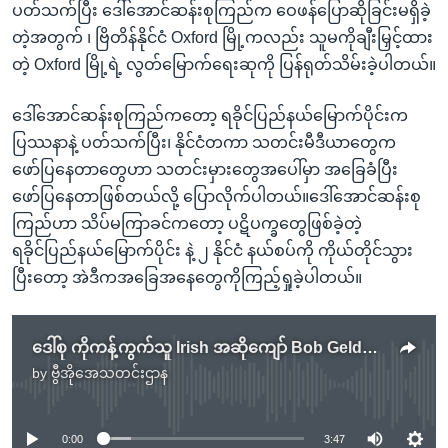
ပတ်သက်ပြီး ဒေါ်အောင်ဆန်းစုကြည်က ဝေဖန်ပြောဆိုခြင်းမရှိခဲ့
တဲ့အတွက် ၊ ဗြိတိန်နိုင်ငံ Oxford မြို့ကလည်း သူမကိုချီးမြှင့်ထား
တဲ့ Oxford မြို့ရဲ့ လွတ်မြောက်ရေးဆုကို ပြန်ရုတ်သိမ်းခဲ့ပါတယ်။
ဒေါ်အောင်ဆန်းစုကြည်ကတော့ ရခိုင်ပြည်နယ်မြောက်ပိုင်းက
ပြဿနာနဲ့ ပတ်သက်ပြီး၊ နိုင်ငံတကာ သတင်းမီဒီယာတွေက
ဖော်ပြနေတာတွေဟာ သတင်းမှားတွေအပေါ်မှာ အခြေခံပြီး
ဖော်ပြနေတာဖြစ်တယ်လို့ ပြောလိုက်ပါတယ်။ဒေါ်အောင်ဆန်းစု
ကြည်ဟာ သိပ်မကြာခင်ကတော့ ပဋိပက္ခတွေဖြစ်ခဲ့တဲ့
ရခိုင်ပြည်နယ်မြောက်ပိုင်း နဲ့ ၂ နိုင်ငံ နယ်စပ်ကို ကိုယ်တိုင်သွား
ပြီးတော့ အဲဒီကအခြေအနေတွေကိုကြည့်ရှုခဲ့ပါတယ်။
ဒေါ်စု ကိုကန့်ကွက်သူ Irish အဆိုကျော် Bob Geldof "Freedom of the City of Dublin" ဆုပြန်အပ်
by
ဗွီအိုအေသတင်းဌာန
No media source currently available
0:00
3:47