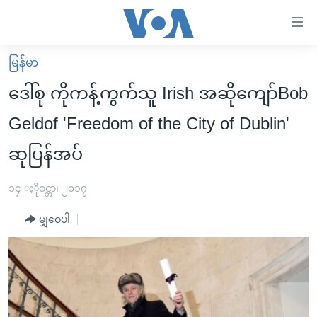
သုံး
ရ
လွယ်ကူ
မြန်မာ
မူလစာမျက်နှာ
စေ
ဒေါ်စု ကိုကန့်ကွက်သူ Irish အဆိုကျော်Bob
မြန်မာ
သည့်
Geldof 'Freedom of the City of Dublin'
ကမ္ဘာ့သတင်းများ
Link
ဆုပြန်အပ်
ဗွီဒီယို
နိုင်ငံတကာ
များ
သတင်းလွတ်လပ်ခွင့်
အမေရိကန်
ပင်မ
၁၄ ႏိုဝင္ဘာ၊ ၂၀၁၇
ရပ်ဝန်းတခု လမ်းတခု အလွန်
တရုတ်
အကြောင်းအရာ
မျှဝေပါ
သို့
အင်္ဂလိပ်စာလေ့လာမယ်
အစ္စရေး-ပါလက်စတိုင်း
ကျော်
အပတ်စဉ်ကဏ္ဍများ
အမေရိကန်သုံးအီဒီယံ
ကြည့်
ရေဒီယိုနှင့်ရုပ်သံ အချက်အလက်များ
မကြေးမုံရဲ့ အင်္ဂလိပ်စာ
ရေဒီယို
ရန်
ပင်မ
ရေဒီယို/တီဗွီအစီအစဉ်
ရုပ်ရှင်ထဲက အင်္ဂလိပ်စာ
တီဗွီ