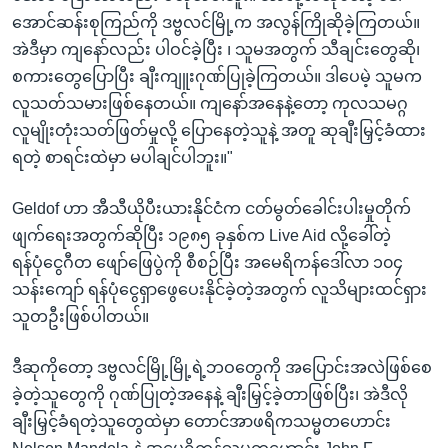
အောင်ဆန်းစုကြည်ကို ဒဗ္ဗလင်မြို့က အလွန်ကြိုဆိုခဲ့ကြတယ်။
အဲဒီမှာ ကျနော်လည်း ပါဝင်ခဲ့ပြီး ၊ သူမအတွက် သီချင်းတွေဆို၊
စကားတွေပြောပြီး ချီးကျူးဂုဏ်ပြုခဲ့ကြတယ်။ ဒါပေမဲ့ သူမက
လူသတ်သမားဖြစ်နေတယ်။ ကျနော်အနေနဲ့တော့ ကုလသမဂ္ဂ
လူမျိုးတုံးသတ်ဖြတ်မှုလို့ ပြောနေတဲ့သူနဲ့ အတူ ဆုချီးမြှင့်ခံထား
ရတဲ့ စာရင်းထဲမှာ မပါချင်ပါဘူး။"
Geldof ဟာ အီသီယိုပီးယားနိုင်ငံက ငတ်မွတ်ခေါင်းပါးမှုတိုက်
ဖျက်ရေးအတွက်ဆိုပြီး ၁၉၈၅ ခုနှစ်က Live Aid လို့ခေါ်တဲ့
ရန်ပုံငွေဂီတ ဖျော်ဖြေပွဲကို စီစဉ်ပြီး အမေရိကန်ဒေါ်လာ ၁၀၄
သန်းကျော် ရန်ပုံငွေရှာဖွေပေးနိုင်ခဲ့တဲ့အတွက် လူသိများထင်ရှား
သူတဦးဖြစ်ပါတယ်။
ဒီဆုကိုတော့ ဒဗ္ဗလင်မြို့မြို့ရဲ့ဘဝတွေကို အပြောင်းအလဲဖြစ်စေ
ခဲ့တဲ့သူတွေကို ဂုဏ်ပြုတဲ့အနေနဲ့ ချီးမြှင့်ခဲ့တာဖြစ်ပြီး၊ အဲဒီလို
ချီးမြှင့်ခံရတဲ့သူတွေထဲမှာ တောင်အာဖရိကသမ္မတဟောင်း