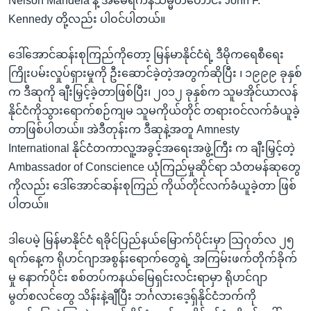
Nelson Mandela နဲ့ အမေရိကန်သမ္မတဟောင်း John F.
Kennedy တို့လည်း ပါဝင်ပါတယ်။
ဒေါ်အောင်ဆန်းစုကြည်ကိုတော့ မြန်မာနိုင်ငံရဲ့ ဒီမိုကရေစီရေး
ကြိုးပမ်းလှုပ်ရှားမှုကို ဦးဆောင်ခဲ့တဲ့အတွက်ဆိုပြီး ၊ ၁၉၉၉ ခုနှစ်
က ဒီဆုကို ချီးမြှင့်ခဲ့တာဖြစ်ပြီး၊ ၂၀၁၂ ခုနှစ်က သူမအိုင်ယာလန်
နိုင်ငံကိုသွားရောက်စဉ်ကျမ သူမကိုယ်တိုင် တရားဝင်လက်ခံယူခဲ့
တာဖြစ်ပါတယ်။ အဲဒီတုန်းက ဒီဆုနဲ့အတူ Amnesty
International နိုင်ငံတကာလူ့အခွင့်အရေးအဖွဲ့ကြီး က ချီးမြှင့်တဲ့
Ambassador of Conscience ယုံကြည်မှုဆိုင်ရာ သံတမန်ဆုတွေ
ကိုလည်း ဒေါ်အောင်ဆန်းစုကြည် ကိုယ်တိုင်လက်ခံယူခဲ့တာ ဖြစ်
ပါတယ်။
ဒါပေမဲ့ မြန်မာနိုင်ငံ ရခိုင်ပြည်နယ်မြောက်ပိုင်းမှာ သြဂုတ်လ ၂၅
ရက်နေ့က ရိုဟင်ဂျာအစွန်းရောက်တွေရဲ့ အကြမ်းဖက်တိုက်ခိုက်
မှု နောက်ပိုင်း စစ်တပ်ကနယ်မြေရှင်းလင်းရာမှာ ရိုဟင်ဂျာ
မွတ်စလင်တွေ သိန်းနဲ့ချီပြီး ဘင်္ဂလားဒေ့ရှ်နိုင်ငံဘက်ကို