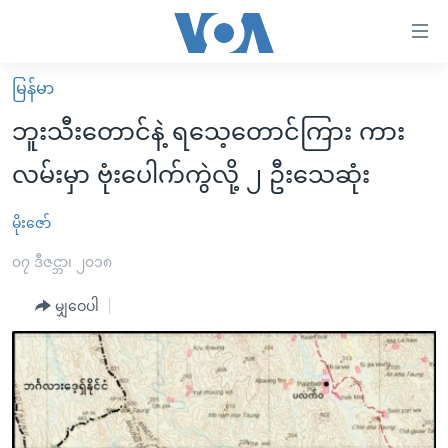
သုံး
ရ
လွယ်ကူ
မြန်မာ
မူလစာမျက်နှာ
စေ
ဘူးသီးတောင်နဲ့ ရသေ့တောင်ကြား ကား
မြန်မာ
သည့်
လမ်းမှာ ဗုံးပေါက်ကွဲလို့ ၂ ဦးသေဆုံး
ကမ္ဘာ့သတင်းများ
Link
ဗွီဒီယို
နိုင်ငံတကာ
မိုးဇော်
များ
သတင်းလွတ်လပ်ခွင့်
အမေရိကန်
၀၇ ဒီဇင္ဘာ၊ ၂၀၁၈
ပင်မ
ရပ်ဝန်းတခု လမ်းတခု အလွန်
တရုတ်
အကြောင်းအရာ
မျှဝေပါ
သို့
အင်္ဂလိပ်စာလေ့လာမယ်
အစ္စရေး-ပါလက်စတိုင်း
ကျော်
အပတ်စဉ်ကဏ္ဍများ
အမေရိကန်သုံးအီဒီယံ
ကြည့်
ရေဒီယိုနှင့်ရုပ်သံ အချက်အလက်များ
မကြေးမုံရဲ့ အင်္ဂလိပ်စာ
ရေဒီယို
ရန်
ပင်မ
ရေဒီယို/တီဗွီအစီအစဉ်
ရုပ်ရှင်ထဲက အင်္ဂလိပ်စာ
တီဗွီ