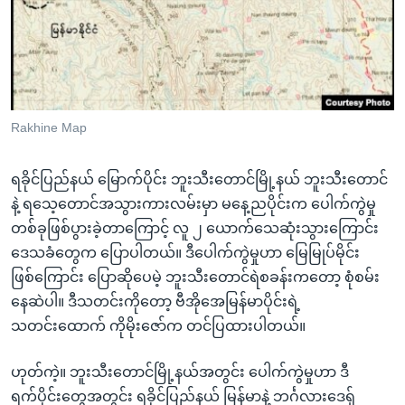
အ
သုတပဒေသာ အင်္ဂလိပ်စာ
ညွန်း
Learning English
စာမျက်နှာ
သို့
ဗွီအိုအေ လူမှုကွန်ယက်များ
ကျော်
ကြည့်
Rakhine Map
ရန်
ဘာသာစကားများ
ရှာဖွေ
ရခိုင်ပြည်နယ် မြောက်ပိုင်း ဘူးသီးတောင်မြို့နယ် ဘူးသီးတောင်
ရန်
နဲ့ ရသေ့တောင်အသွားကားလမ်းမှာ မနေ့ညပိုင်းက ပေါက်ကွဲမှု
နေရာ
တစ်ခုဖြစ်ပွားခဲ့တာကြောင့် လူ ၂ ယောက်သေဆုံးသွားကြောင်း
သို့
ဒေသခံတွေက ပြောပါတယ်။ ဒီပေါက်ကွဲမှုဟာ မြေမြုပ်မိုင်း
ကျော်
ဖြစ်ကြောင်း ပြောဆိုပေမဲ့ ဘူးသီးတောင်ရဲစခန်းကတော့ စုံစမ်း
ရန်
နေဆဲပါ။ ဒီသတင်းကိုတော့ ဗီအိုအေမြန်မာပိုင်းရဲ့
သတင်းထောက် ကိုမိုးဇော်က တင်ပြထားပါတယ်။
ဟုတ်ကဲ့။ ဘူးသီးတောင်မြို့နယ်အတွင်း ပေါက်ကွဲမှုဟာ ဒီ
ရက်ပိုင်းတွေအတွင်း ရခိုင်ပြည်နယ် မြန်မာနဲ့ ဘင်္ဂလားဒေရှ်