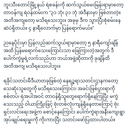
ဘူးသီးတောင်မြို့နယ် ရဲစခန်းကို ဆက်သွယ်မေးမြန်းရာမှာတော့
တာဝန်ကျ ရဲဝန်ထမ်းက “၃၁ ဘုံ၊ ၃၁ ဘုံ အဲဒီနားမှာ ဖြစ်တာတဲ့။
အတိအကျတော့ မသိရသေးဘူး။ အခုမှ ဒီက သွားပြီးစုံစမ်းနေ
ဆဲပဲရှိတယ်။ ၄ နာရီလောက်မှာ ပြန်ရောက်မယ်။”
ညနေပိုင်းမှာ ပြန်လည်ဆက်သွယ်ရာမှာတော့ ၅ နာရီကျော်ချိန်
အထိ ပြန်မရောက်သေးကြောင်းသာ ဖြေကြားတဲ့အတွက် ဒီ
ပေါက်ကွဲမှုရဲ့လက်သည်ဟာ ဘယ်အဖွဲ့ဆိုတာကို ခုချိန်ထိ
အတိအကျ မသိရသေးပါဘူး။
ရခိုင်သတင်းမီဒီယာတခုဖြစ်တဲ့ နေရဉ္စရာသတင်းဌာနကတော့
သေဆုံးသူတွေကို မသိရသေးကြောင်း၊ အခင်းဖြစ်ပွားရာကို
စစ်တပ်၊ ရဲအပါအဝင် တာဝန်ရှိသူတွေရောက်ရှိနေကြပြီး မကွဲ
သေးသည့် ဝါယာကြိုးဖြင့် ဗုံးတစ်လုံးကျန်ရှိနေတာကြောင့် ဗုံး
ရှင်းလင်းရေးအဖွဲ့က စောင့်နေကြောင်း ပေါက်ကွဲရာအနီးကျေးရွာ
အုပ်ချုပ်ရေးမှူးကို ကိုးကားပြီး သတင်းဖော်ပြထားပါတယ်။