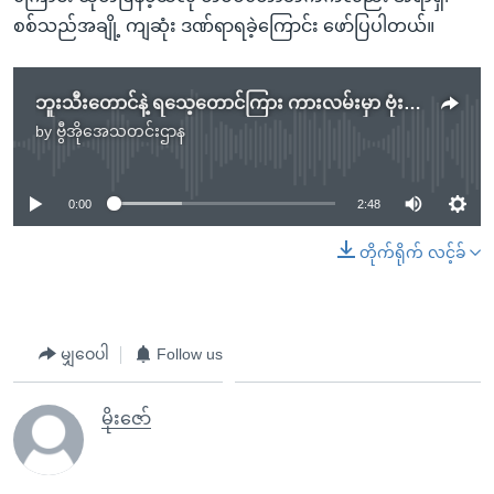
စစ်သည်အချို့ ကျဆုံး ဒဏ်ရာရခဲ့ကြောင်း ဖော်ပြပါတယ်။
ဘူးသီးတောင်နဲ့ ရသေ့တောင်ကြား ကားလမ်းမှာ ဗုံးပေါက်ကွဲလို့ ၂ ဦးသေဆုံး
by
ဗွီအိုအေသတင်းဌာန
No media source currently available
0:00
2:48
တိုက်ရိုက် လင့်ခ်
မျှဝေပါ
Follow us
မိုးဇော်