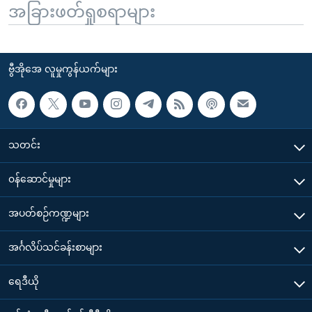
အခြားဖတ်ရှုစရာများ
ဗွီအိုအေ လူမှုကွန်ယက်များ
သတင်း
၀န်ဆောင်မှုများ
အပတ်စဉ်ကဏ္ဍများ
အင်္ဂလိပ်သင်ခန်းစာများ
ရေဒီယို