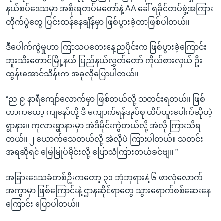
နယ်စပ်ဒေသမှာ အစိုးရတပ်မတော်နဲ့ AA ခေါ် ရခိုင်တပ်ဖွဲ့အကြား
တိုက်ပွဲတွေ ပြင်းထန်နေချိန်မှာ ဖြစ်ပွားခဲ့တာဖြစ်ပါတယ်။
ဒီပေါက်ကွဲမှုဟာ ကြာသပတေးနေ့ညပိုင်းက ဖြစ်ပွားခဲ့ကြောင်း
ဘူးသီးတောင်မြို့နယ် ပြည်နယ်လွှတ်တော် ကိုယ်စားလှယ် ဦး
ထွန်းအောင်သိန်းက အခုလိုပြောပါတယ်။
“ည ၉ နာရီကျော်လောက်မှာ ဖြစ်တယ်လို့ သတင်းရတယ်။ ဖြစ်
တာကတော့ ကျနော်တို့ ဒီ ကျောက်ရန်အုပ်စု ထိပ်ထူးပေါက်ဆိုတဲ့
ရွာနား။ ကုလားရွာနားမှာ အဲဒီမိုင်းကွဲတယ်လို့ အဲလို ကြားသိရ
တယ်။ ၂ ယောက်သေတယ်လို့ အဲလိုပဲ ကြားပါတယ်။ သတင်း
အရဆိုရင် မြေမြုပ်မိုင်းလို့ ပြောသံကြားတယ်ခင်ဗျ။ ”
အခြားဒေသခံတစ်ဦးကတော့ ၃၁ ဘုံဘုရားနဲ့ ၆ ဖာလုံလောက်
အကွာမှာ ဖြစ်ကြောင်းနဲ့ ဌာနဆိုင်ရာတွေ သွားရောက်စစ်ဆေးနေ
ကြောင်း ပြောပါတယ်။