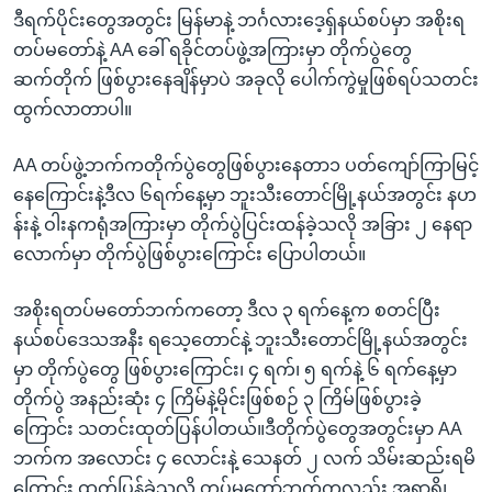
ဒီရက်ပိုင်းတွေအတွင်း မြန်မာနဲ့ ဘင်္ဂလားဒေ့ရှ်နယ်စပ်မှာ အစိုးရ
တပ်မတော်နဲ့ AA ခေါ် ရခိုင်တပ်ဖွဲ့အကြားမှာ တိုက်ပွဲတွေ
ဆက်တိုက် ဖြစ်ပွားနေချိန်မှာပဲ အခုလို ပေါက်ကွဲမှုဖြစ်ရပ်သတင်း
ထွက်လာတာပါ။
AA တပ်ဖွဲ့ဘက်ကတိုက်ပွဲတွေဖြစ်ပွားနေတာ၁ ပတ်ကျော်ကြာမြင့်
နေကြောင်းနဲ့ဒီလ ၆ရက်နေ့မှာ ဘူးသီးတောင်မြို့နယ်အတွင်း နဟ
န်းနဲ့ ဝါးနကရုံအကြားမှာ တိုက်ပွဲပြင်းထန်ခဲ့သလို အခြား ၂ နေရာ
လောက်မှာ တိုက်ပွဲဖြစ်ပွားကြောင်း ပြောပါတယ်။
အစိုးရတပ်မတော်ဘက်ကတော့ ဒီလ ၃ ရက်နေ့က စတင်ပြီး
နယ်စပ်ဒေသအနီး ရသေ့တောင်နဲ့ ဘူးသီးတောင်မြို့နယ်အတွင်း
မှာ တိုက်ပွဲတွေ ဖြစ်ပွားကြောင်း၊ ၄ ရက်၊ ၅ ရက်နဲ့ ၆ ရက်နေ့မှာ
တိုက်ပွဲ အနည်းဆုံး ၄ ကြိမ်နဲ့မိုင်းဖြစ်စဉ် ၃ ကြိမ်ဖြစ်ပွားခဲ့
ကြောင်း သတင်းထုတ်ပြန်ပါတယ်။ဒီတိုက်ပွဲတွေအတွင်းမှာ AA
ဘက်က အလောင်း ၄ လောင်းနဲ့ သေနတ် ၂ လက် သိမ်းဆည်းရမိ
ကြောင်း ထုတ်ပြန်ခဲ့သလို တပ်မတော်ဘက်ကလည်း အရာရှိ၊