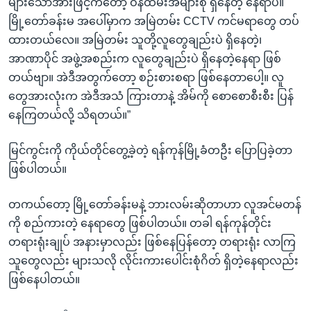
များသောအားဖြင့်ကတော့ ဝန်ထမ်းအများစု ရှိနေတဲ့ နေရာပဲ။
မြို့တော်ခန်းမ အပေါ်မှာက အမြဲတမ်း CCTV ကင်မရာတွေ တပ်
ထားတယ်လေ။ အမြဲတမ်း သူတို့လူတွေချည်းပဲ ရှိနေတဲ့၊
အာဏာပိုင် အဖွဲ့အစည်းက လူတွေချည်းပဲ ရှိနေတဲ့နေရာ ဖြစ်
တယ်ဗျာ။ အဲဒီအတွက်တော့ စဉ်းစားစရာ ဖြစ်နေတာပေါ့။ လူ
တွေအားလုံးက အဲဒီအသံ ကြားတာနဲ့ အိမ်ကို စောစောစီးစီး ပြန်
နေကြတယ်လို့ သိရတယ်။”
မြင်ကွင်းကို ကိုယ်တိုင်တွေ့ခဲ့တဲ့ ရန်ကုန်မြို့ခံတဦး ပြောပြခဲ့တာ
ဖြစ်ပါတယ်။
တကယ်တော့ မြို့တော်ခန်းမနဲ့ ဘားလမ်းဆိုတာဟာ လူအင်မတန်
ကို စည်ကားတဲ့ နေရာတွေ ဖြစ်ပါတယ်။ တခါ ရန်ကုန်တိုင်း
တရားရုံးချုပ် အနားမှာလည်း ဖြစ်နေပြန်တော့ တရားရုံး လာကြ
သူတွေလည်း များသလို လိုင်းကားပေါင်းစုံဂိတ် ရှိတဲ့နေရာလည်း
ဖြစ်နေပါတယ်။