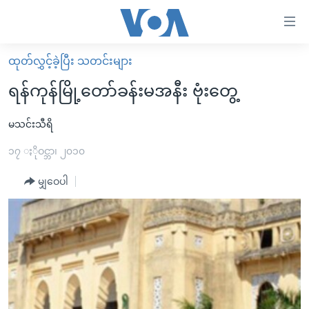
သုံး
ရ
လွယ်ကူ
ထုတ်လွှင့်ခဲ့ပြီး သတင်းများ
မူလစာမျက်နှာ
စေ
ရန်ကုန်မြို့တော်ခန်းမအနီး ဗုံးတွေ့
မြန်မာ
သည့်
ကမ္ဘာ့သတင်းများ
မသင်းသီရိ
Link
ဗွီဒီယို
နိုင်ငံတကာ
၁၇ ႏိုဝင္ဘာ၊ ၂၀၁၀
များ
သတင်းလွတ်လပ်ခွင့်
အမေရိကန်
မျှဝေပါ
ပင်မ
ရပ်ဝန်းတခု လမ်းတခု အလွန်
တရုတ်
အကြောင်းအရာ
သို့
အင်္ဂလိပ်စာလေ့လာမယ်
အစ္စရေး-ပါလက်စတိုင်း
ကျော်
အပတ်စဉ်ကဏ္ဍများ
အမေရိကန်သုံးအီဒီယံ
ကြည့်
ရေဒီယိုနှင့်ရုပ်သံ အချက်အလက်များ
မကြေးမုံရဲ့ အင်္ဂလိပ်စာ
ရေဒီယို
ရန်
ပင်မ
ရေဒီယို/တီဗွီအစီအစဉ်
ရုပ်ရှင်ထဲက အင်္ဂလိပ်စာ
တီဗွီ