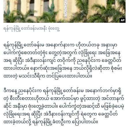
အ
သုတပဒေသာ အင်္ဂလိပ်စာ
ညွန်း
Learning English
စာမျက်နှာ
သို့
ဗွီအိုအေ လူမှုကွန်ယက်များ
ရန်ကုန်မြို့တော်ခန်းမအနီး ဗုံးတွေ့
ကျော်
ကြည့်
ရန်ကုန်မြို့တော်ခန်းမ အနောက်နားက ဟိုတယ်တခု အနားမှာ
ရန်
ပေါက်ကွဲစေတတ်တဲ့ဗုံး တွေ့တဲ့အတွက် လုံခြုံရေး အခြေအနေ
ဘာသာစကားများ
ရှာဖွေ
အရ ဆိုပြီး အဲဒီနားဝန်းကျင် တဝိုက်ကို ညနေပိုင်းက ခေတ္တပိတ်
ရန်
ထားပါတယ်။ နောက်ဆုံးအခြေအနေ ဘယ်လိုရှိလဲဆိုတာ စုံစမ်း
နေရာ
ထားတဲ့ မသင်းသီရိက တင်ပြပေးထားပါတယ်။
သို့
ကျော်
ဒီကနေ့ ညနေပိုင်းက ရန်ကုန်မြို့တော်ခန်းမ အနောက်ဘက်မှာရှိ
ရန်
တဲ့ စီးတီးစတားဟိုတယ် အောက်ထပ်မှာ ဖွင့်ထားတဲ့ အင်တာနက်
ဆိုင် အနီးမှာ ဗုံးတွေ့ခဲ့တာပါ။ ပေါက်ကွဲတဲ့အဆင့်ထိ မဖြစ်ခဲ့ပေမဲ့
လုံခြုံရေးအရ ဆိုပြီး အဲဒီနားဝန်းကျင်ကို ရဲတွေက ခေတ္တပိတ်
ထားခဲ့တယ်လို့ ရန်ကုန်မြို့ခံတဦးက ပြောပါတယ်။