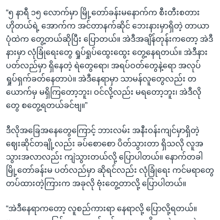
“၅ နာရီ ၁၅ လောက်မှာ မြို့တော်ခန်းမနောက်က စီးတီးစတား
ဟိုတယ်ရဲ့ အောက်က အင်တာနက်ဆိုင် ဘေးနားမှာရှိတဲ့ တာယာ
ပုံထဲက တွေ့တယ်ဆိုပြီး ပြောတယ်။ အဲဒီအချိန်တုန်းကတော့ အဲဒီ
နားမှာ လုံခြုံရေးတွေ ရှုပ်ရှုပ်ထွေးထွေး တွေ့နေရတယ်။ အဲဒီနား
ပတ်လည်မှာ ရှိနေတဲ့ ရဲတွေရော၊ အရပ်ဝတ်တွေနဲ့ရော အလုပ်
ရှုပ်ရှက်ခတ်နေတာပဲ။ အဲဒီနေရာမှာ သာမန်လူတွေလည်း တ
ယောက်မှ မရှိကြတော့ဘူး၊ ဝင်လို့လည်း မရတော့ဘူး၊ အဲဒီလို
တွေ စတွေ့ရတယ်ခင်ဗျ။”
ဒီလိုအခြေအနေတွေကြောင့် ဘားလမ်း အနီးဝန်းကျင်မှာရှိတဲ့
ဈေးဆိုင်တချို့လည်း ခပ်စောစော ပိတ်သွားတာ ရှိသလို လူအ
သွားအလာလည်း ကျဲသွားတယ်လို့ ပြောပါတယ်။ နောက်တခါ
မြို့တော်ခန်းမ ပတ်လည်မှာ ဆိုရင်လည်း လုံခြုံရေး ကင်မရာတွေ
တပ်ထားတဲ့ကြားက အခုလို ဗုံးတွေ့တာလို့ ပြောပါတယ်။
“အဲဒီနေရာကတော့ လူစည်ကားရာ နေရာလို့ ပြောလို့ရတယ်။