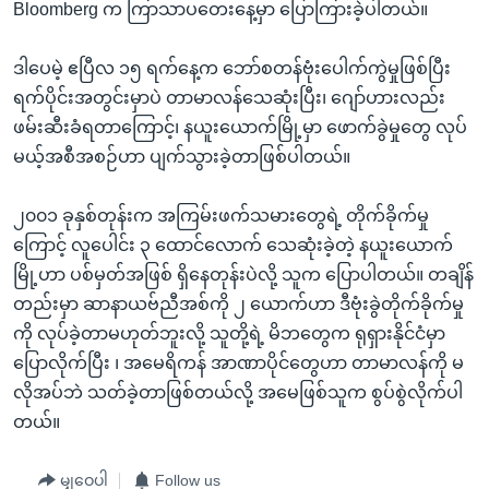
Bloomberg က ကြာသာပတေးနေ့မှာ ပြောကြားခဲ့ပါတယ်။
ဒါပေမဲ့ ဧပြီလ ၁၅ ရက်နေ့က ဘော်စတန်ဗုံးပေါက်ကွဲမှုဖြစ်ပြီး
ရက်ပိုင်းအတွင်းမှာပဲ တာမာလန်သေဆုံးပြီး၊ ဂျော်ဟားလည်း
ဖမ်းဆီးခံရတာကြောင့်၊ နယူးယောက်မြို့မှာ ဖောက်ခွဲမှုတွေ လုပ်
မယ့်အစီအစဉ်ဟာ ပျက်သွားခဲ့တာဖြစ်ပါတယ်။
၂၀၀၁ ခုနှစ်တုန်းက အကြမ်းဖက်သမားတွေရဲ့ တိုက်ခိုက်မှု
ကြောင့် လူပေါင်း ၃ ထောင်လောက် သေဆုံးခဲ့တဲ့ နယူးယောက်
မြို့ဟာ ပစ်မှတ်အဖြစ် ရှိနေတုန်းပဲလို့ သူက ပြောပါတယ်။ တချိန်
တည်းမှာ ဆာနာယဗ်ညီအစ်ကို ၂ ယောက်ဟာ ဒီဗုံးခွဲတိုက်ခိုက်မှု
ကို လုပ်ခဲ့တာမဟုတ်ဘူးလို့ သူတို့ရဲ့ မိဘတွေက ရုရှားနိုင်ငံမှာ
ပြောလိုက်ပြီး ၊ အမေရိကန် အာဏာပိုင်တွေဟာ တာမာလန်ကို မ
လိုအပ်ဘဲ သတ်ခဲ့တာဖြစ်တယ်လို့ အမေဖြစ်သူက စွပ်စွဲလိုက်ပါ
တယ်။
မျှဝေပါ
Follow us