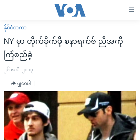
သုံး
ရ
လွယ်ကူ
နိုင်ငံတကာ
မူလစာမျက်နှာ
စေ
NY မှာ တိုက်ခိုက်ဖို့ စနာရက်ဗ် ညီအကို
မြန်မာ
သည့်
ကြံစည်ခဲ့
ကမ္ဘာ့သတင်းများ
Link
ဗွီဒီယို
နိုင်ငံတကာ
၂၆ ဧၿပီ၊ ၂၀၁၃
များ
သတင်းလွတ်လပ်ခွင့်
အမေရိကန်
ပင်မ
မျှဝေပါ
ရပ်ဝန်းတခု လမ်းတခု အလွန်
တရုတ်
အကြောင်းအရာ
သို့
အင်္ဂလိပ်စာလေ့လာမယ်
အစ္စရေး-ပါလက်စတိုင်း
ကျော်
အပတ်စဉ်ကဏ္ဍများ
အမေရိကန်သုံးအီဒီယံ
ကြည့်
ရေဒီယိုနှင့်ရုပ်သံ အချက်အလက်များ
မကြေးမုံရဲ့ အင်္ဂလိပ်စာ
ရေဒီယို
ရန်
ပင်မ
ရေဒီယို/တီဗွီအစီအစဉ်
ရုပ်ရှင်ထဲက အင်္ဂလိပ်စာ
တီဗွီ