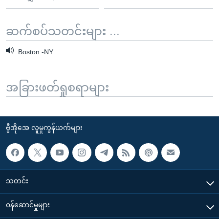
ဆက်စပ်သတင်းများ ...
Boston -NY
အခြားဖတ်ရှုစရာများ
ဗွီအိုအေ လူမှုကွန်ယက်များ
သတင်း
၀န်ဆောင်မှုများ