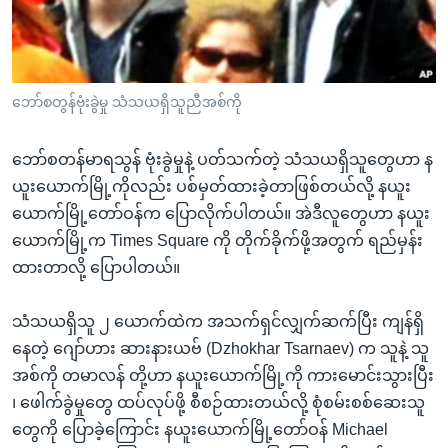
အ
သုတပဒေသာ အင်္ဂလိပ်စာ
ညွန်း
Learning English
စာမျက်နှာ
သို့
ဗွီအိုအေ လူမှုကွန်ယက်များ
ဘော်စတွန်ဗုံးခွဲမှု သံသယရှိသူညီအစ်ကို
ကျော်
ကြည့်
ဘော်စတန်မာရသွန် ဗုံးခွဲမှုနဲ့ ပတ်သက်တဲ့ သံသယရှိသူတွေဟာ န
ရန်
ဘာသာစကားများ
ယူးယောက်မြို့ကိုလည်း ပစ်မှတ်ထားခဲ့တာဖြစ်တယ်လို့ နယူး
ရှာဖွေ
ယောက်မြို့တော်ဝန်က ပြောလိုက်ပါတယ်။ အဲဒီလူတွေဟာ နယူး
ရန်
ယောက်မြို့က Times Square ကို တိုက်ခိုက်ဖို့အတွက် ရည်မှန်း
နေရာ
ထားတာလို့ ပြောပါတယ်။
သို့
ကျော်
သံသယရှိသူ ၂ ယောက်ထဲက အသက်ရှင်လျှက်ဆက်ပြီး ကျန်ရှိ
ရန်
နေတဲ့ ဂျော်ဟား ဆားနားယဗ် (Dzhokhar Tsarnaev) က သူနဲ့ သူ
အစ်ကို တမာလန် တို့ဟာ နယူးယောက်မြို့ကို ကားမောင်းသွားပြီး
၊ ဖေါက်ခွဲမှုတွေ ထပ်လုပ်ဖို့ စီစဉ်ထားတယ်လို့ စုံစမ်းစစ်ဆေးသူ
တွေကို ပြောခဲ့ကြောင်း နယူးယောက်မြို့တော်ဝန် Michael