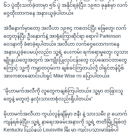
၆၁ ပွဲထိုးသတ်ခဲ့တာမှာ ၅၆ ပွဲ အနိုင်ရခဲ့ပြီး၊ ၁၉၈၁ ခုနှစ်မှာ လက်
ဝှေ့ထိုးတာကနေ အနားယူခဲ့ပါတယ်။
အဲဒီနောက်မှာတော့ အလီဟာ ၁၉၈၄ ကစတင်ပြီး ခြေတွေ၊ လက်
တွေတုန်ပြီး ဦးနှောက်နဲ့ အာရုံကြောဆိုင်ရာ ရောဂါ Parkinson
ဝေဒနာကို ခံစာခဲ့ရပါတယ်။ အလီဟာ လက်ဝှေ့လောကကနေ
အနားယူခဲ့ပေမယ့်လည်း၊ သူ့ရဲ့ ပေးကမ်း ရက်ရောမှုတွေ၊ လူသား
မျိုးနွယ်တွေအတွက် အကျိုးပြုလုပ်ငန်းတွေ လုပ်ဆောင်တာတွေ
ကြောင့် သူ့ကို ကမ္ဘာတဝှမ်းက ချစ်ခင်ကြတယ်လို့ ဝါရှင်တန်ပို့စ်
အားကစားဆောင်းပါးရှင် Mike Wise က ပြောပါတယ်။
"မိုဟာမက်အလီကို လူတွေကချစ်ကြပါတယ်။ သူ့မှာ တခြားသူ
တွေနဲ့ မတူတဲ့ နှလုံးသားတစုံလည်းရှိပါတယ်။"
မိုဟာမက်အလီဟာ ကွယ်လွန်ချိန်မှာ ဇနီး နဲ့ သားသမီး ၉ ယောက်
ကျန်ရစ်ခဲ့ပြီး၊ သူ့ရဲ့ နာရေးအခမ်းအနားကို သူ့ရဲ့ ဇာတိမြို့ဖြစ်တဲ့
Kentucky ပြည်နယ် Louisville မြို့မှာ ကျင်းပသွားမှာဖြစ်ပါ