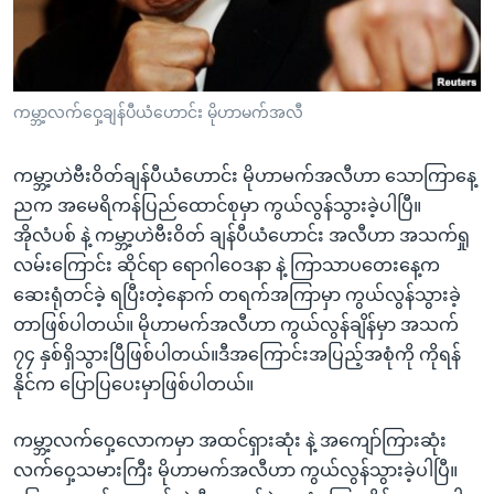
အ
သုတပဒေသာ အင်္ဂလိပ်စာ
ညွန်း
Learning English
စာမျက်နှာ
သို့
ဗွီအိုအေ လူမှုကွန်ယက်များ
ကမ္ဘာ့လက်ဝှေ့ချန်ပီယံဟောင်း မိုဟာမက်အလီ
ကျော်
ကြည့်
ကမ္ဘာ့ဟဲဗီးဝိတ်ချန်ပီယံဟောင်း မိုဟာမက်အလီဟာ သောကြာနေ့
ရန်
ဘာသာစကားများ
ညက အမေရိကန်ပြည်ထောင်စုမှာ ကွယ်လွန်သွားခဲ့ပါပြီ။
ရှာဖွေ
အိုလံပစ် နဲ့ ကမ္ဘာ့ဟဲဗီးဝိတ် ချန်ပီယံဟောင်း အလီဟာ အသက်ရှု
ရန်
လမ်းကြောင်း ဆိုင်ရာ ရောဂါဝေဒနာ နဲ့ ကြာသာပတေးနေ့က
နေရာ
ဆေးရုံတင်ခဲ့ ရပြီးတဲ့နောက် တရက်အကြာမှာ ကွယ်လွန်သွားခဲ့
သို့
တာဖြစ်ပါတယ်။ မိုဟာမက်အလီဟာ ကွယ်လွန်ချိန်မှာ အသက်
ကျော်
၇၄ နှစ်ရှိသွားပြီဖြစ်ပါတယ်။ဒီအကြောင်းအပြည့်အစုံကို ကိုရန်
ရန်
နိုင်က ပြောပြပေးမှာဖြစ်ပါတယ်။
ကမ္ဘာ့လက်ဝှေ့လောကမှာ အထင်ရှားဆုံး နဲ့ အကျော်ကြားဆုံး
လက်ဝှေ့သမားကြီး မိုဟာမက်အလီဟာ ကွယ်လွန်သွားခဲ့ပါပြီ။