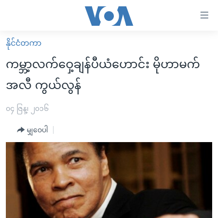
သုံး
ရ
လွယ်ကူ
နိုင်ငံတကာ
မူလစာမျက်နှာ
စေ
ကမ္ဘာ့လက်ဝှေ့ချန်ပီယံဟောင်း မိုဟာမက်
မြန်မာ
သည့်
အလီ ကွယ်လွန်
ကမ္ဘာ့သတင်းများ
Link
ဗွီဒီယို
နိုင်ငံတကာ
၀၄ ဇြန္၊ ၂၀၁၆
များ
သတင်းလွတ်လပ်ခွင့်
အမေရိကန်
ပင်မ
မျှဝေပါ
ရပ်ဝန်းတခု လမ်းတခု အလွန်
တရုတ်
အကြောင်းအရာ
သို့
အင်္ဂလိပ်စာလေ့လာမယ်
အစ္စရေး-ပါလက်စတိုင်း
ကျော်
အပတ်စဉ်ကဏ္ဍများ
အမေရိကန်သုံးအီဒီယံ
ကြည့်
ရေဒီယိုနှင့်ရုပ်သံ အချက်အလက်များ
မကြေးမုံရဲ့ အင်္ဂလိပ်စာ
ရေဒီယို
ရန်
ပင်မ
ရေဒီယို/တီဗွီအစီအစဉ်
ရုပ်ရှင်ထဲက အင်္ဂလိပ်စာ
တီဗွီ