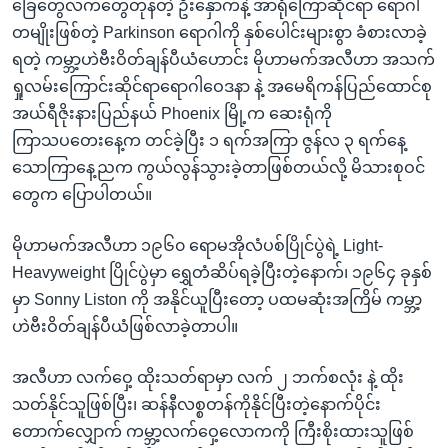
ခြေတွေလက်တွေတုန်တဲ့ ဦးနှောက်နဲ့ အာရုံကြောဆိုင်ရာ ရောဂါ
တမျိုးဖြစ်တဲ့ Parkinson ရောဂါကို နှစ်ပေါင်းများစွာ ခံစားလာခဲ့
ရတဲ့ ကမ္ဘာ့ဟဲဗီးဝိတ်ချန်ပီယံဟောင်း မိုဟာမက်အလီဟာ အသက်
ရှုလမ်းကြောင်းဆိုင်ရာရောဂါဝေဒနာ နဲ့ အမေရိကန်ပြည်ထောင်စု
အယ်ရီဇိုးနားပြည်နယ် Phoenix မြို့က ဆေးရုံကို
ကြာသပတေးနေ့က တင်ခဲ့ပြီး ၁ ရက်အကြာ ဇွန်လ ၃ ရက်နေ့
သောကြာနေ့ညက ကွယ်လွန်သွားခဲ့တာဖြစ်တယ်လို့ မိသားစုဝင်
တွေက ပြောပါတယ်။
မိုဟာမက်အလီဟာ ၁၉၆၀ ရောမအိုလံပစ်ပြိုင်ပွဲရဲ့ Light-
Heavyweight ပြိုင်ပွဲမှာ ရွှေတံဆိပ်ရခဲ့ပြီးတဲ့နောက်၊ ၁၉၆၄ ခုနှစ်
မှာ Sonny Liston ကို အနိုင်ယူပြီးတော့ ပထမဆုံးအကြိမ် ကမ္ဘာ့
ဟဲဗီးဝိတ်ချန်ပီယံဖြစ်လာခဲ့တာပါ။
အလီဟာ လက်ဝှေ့ ထိုးသတ်ရာမှာ လက် ၂ ဘက်စလုံး နဲ့ ထိုး
သတ်နိုင်သူဖြစ်ပြီး၊ ဆန်နီလစ္စတန်ကိုနိုင်ပြီးတဲ့နောက်ပိုင်း
တောက်လျှောက် ကမ္ဘာ့လက်ဝှေ့လောကကို ကြီးစိုးထားသူဖြစ်