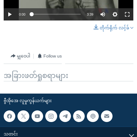
0:00
3:39
တိုက်ရိုက် လင့်ခ်
မျှဝေပါ
Follow us
အခြားဖတ်ရှုစရာများ
ဗွီအိုအေ လူမှုကွန်ယက်များ
သတင်း