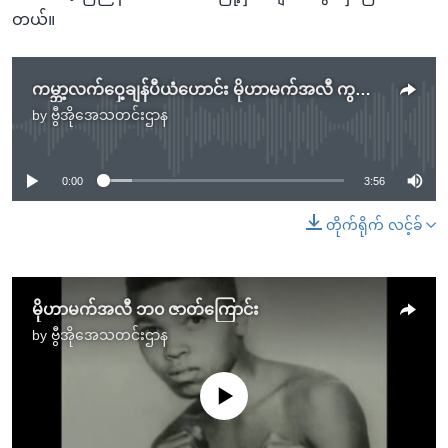
တယ်။
ကမ္ဘာ့လက်ဝှေ့ချန်ပီယံဟောင်း မိုဟာမက်အလီ ကွယ်လွန်
by
ဗွီအိုအေသတင်းဌာန
No media source currently available
0:00
3:56
တိုက်ရိုက် လင့်ခ်
မိုဟာမက်အလီ ဘ၀ ဇာတ်ကြောင်း
by
ဗွီအိုအေသတင်းဌာန
No media source currently available