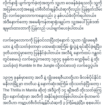
လိုက်နာဖို့ ပျက်ကွက်ခဲ့တဲ့အတွက် သူ့ဟာ ဝေဖန်ခံခဲ့ရသလို၊ သူ့ကို
အပြစ်ပေးတဲ့အနေနဲ့ ဟဲဗီးဝိတ်ချန်ပီယံဆုကိုလည်း ပြန်ရုတ်သိမ်း
ပြီး လက်ဝှေ့လောကကနေလည်း ၃ နှစ်ပယ်ခံလိုက်ရပါတယ်။
အဲဒီနောက်တော့ အမေရိကန်တရာရုံးချုပ်က သူ့အပေါ်ပြစ်ဒဏ်
ချမှတ်ထားတာကို ပြန်လည် ပယ်ဖျက်ပေးခဲ့ပါတယ်။
လက်ဝှေ့လောကကို ပြန်ဝင်လာပြီးတဲ့နောက် သူဟာ ဂျိုးဖရေဇီ
ယား နဲ့ ထိုးသတ်ခဲ့တာမှာ ပထမဆုံးအကြိမ် ရှုံးပွဲနဲ့ ရင်ဆိုင်ခဲ့ရပြီး၊
ဒုတိယတပွဲမှာတော့ ပြန်နိုင်ခဲ့ပါတယ်။ အလီရဲ့ နောက်ထပ် ဂန္ထဝင်
တွင်စေမယ့် လက်ဝှေ့ပွဲကတော့ ၁၉၇၄ ခုနှစ်က ဂျော့ဖိုမင် နဲ့ ထိုး
သတ်ခဲ့တဲ့ Rumble In the Jungle လို့တင်စားတဲ့ လက်ဝှေ့ပွဲပါ။
၁၉၇၅ ခုနှစ်မှာတော့ အလီ နဲ့ ဂျိုးဖရေဇီယာတို့ဟာ ဖိလစ်ပိုင်နိုင်ငံ
မနီလာမြို့မှာ တတိယ နဲ့ နောက်ဆုံးအကြိမ် ထိုးသတ်ခဲ့ပြီးတော့ ၊
The Thrilla in Manila ဆိုတဲ့ အဲဒီပွဲကို ၁၄ ချီအထိ ထိုးသတ်ခဲ့ကြ
ပြီး၊ နောက်ဆုံးမှာ အလီကို အနိုင်ရခဲ့တာဖြစ်ပါတယ်။ မိုဟာမက်
အလီဟာ ကမ္ဘာ့ဟဲဗီးဝိတ်ချန်ပီယံဆုကို ၃ ကြိမ်ရခဲ့ပြီး၊ စုစုပေါင်း