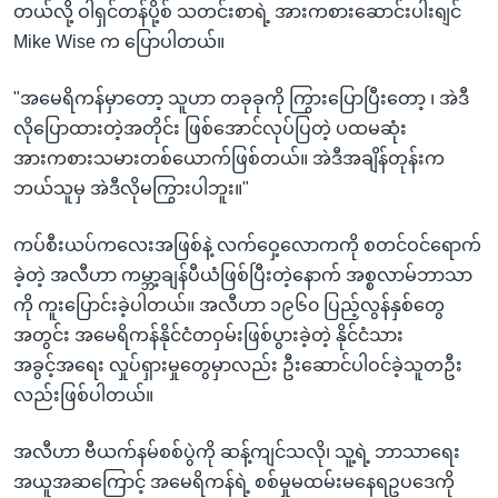
တယ်လို့ ဝါရှင်တန်ပို့စ် သတင်းစာရဲ့ အားကစားဆောင်းပါးရျင်
Mike Wise က ပြောပါတယ်။
"အမေရိကန်မှာတော့ သူဟာ တခုခုကို ကြွားပြောပြီးတော့ ၊ အဲဒီ
လိုပြောထားတဲ့အတိုင်း ဖြစ်အောင်လုပ်ပြတဲ့ ပထမဆုံး
အားကစားသမားတစ်ယောက်ဖြစ်တယ်။ အဲဒီအချိန်တုန်းက
ဘယ်သူမှ အဲဒီလိုမကြွားပါဘူး။"
ကပ်စီးယပ်ကလေးအဖြစ်နဲ့ လက်ဝှေ့လောကကို စတင်ဝင်ရောက်
ခဲ့တဲ့ အလီဟာ ကမ္ဘာ့ချန်ပီယံဖြစ်ပြီးတဲ့နောက် အစ္စလာမ်ဘာသာ
ကို ကူးပြောင်းခဲ့ပါတယ်။ အလီဟာ ၁၉၆၀ ပြည့်လွန်နှစ်တွေ
အတွင်း အမေရိကန်နိုင်ငံတဝှမ်းဖြစ်ပွားခဲ့တဲ့ နိုင်ငံသား
အခွင့်အရေး လှုပ်ရှားမှုတွေမှာလည်း ဦးဆောင်ပါဝင်ခဲ့သူတဦး
လည်းဖြစ်ပါတယ်။
အလီဟာ ဗီယက်နမ်စစ်ပွဲကို ဆန့်ကျင်သလို၊ သူ့ရဲ့ ဘာသာရေး
အယူအဆကြောင့် အမေရိကန်ရဲ့ စစ်မှုမထမ်းမနေရဥပဒေကို