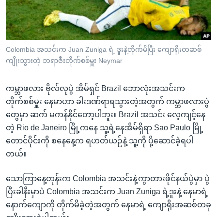
အ
သုတပဒေသာ အင်္ဂလိပ်စာ
ညွန်း
Learning English
စာမျက်နှာ
သို့
ဗွီအိုအေ လူမှုကွန်ယက်များ
Colombia အသင်းက Juan Zuniga ရဲ့ ဒူးနဲ့တိုက်မိပြီး ကျောရိုးတဆစ်
ကျော်
ကျိုးသွားတဲ့ ဘရာဇီးတိုက်စစ်မှူး Neymar
ကြည့်
ရန်
ကမ္ဘာဖလား ဗိုလ်လုပွဲ အိမ်ရှင် Brazil ဘောလုံးအသင်းက
ဘာသာစကားများ
ရှာဖွေ
တိုက်စစ်မှူး နေမာဟာ ခါးဒဏ်ရာရသွားတဲ့အတွက် ကမ္ဘာဖလားပွဲ
ရန်
တွေမှာ ဆက် မကန်နိုင်တော့ပါဘူး။ Brazil အသင်း လေ့ကျင့်နေ
နေရာ
တဲ့ Rio de Janeiro မြို့ကနေ သူ့ရဲ့နေအိမ်ရှိရာ Sao Paulo မြို့
သို့
တောင်ပိုင်းကို စနေနေ့က ရဟတ်ယဉ်နဲ့ သူ့ကို ပို့ဆောင်ခဲ့ရပါ
ကျော်
တယ်။
ရန်
သောကြာနေ့တုန်းက Colombia အသင်းနဲ့ကွာတားဖိုင်နယ်ပွဲမှာ ပွဲ
ပြီးခါနီးမှာပဲ Colombia အသင်းက Juan Zuniga ရဲ့ဒူးနဲ့ နေမာရဲ့
နောက်ကျောကို တိုက်မိခဲ့တဲ့အတွက် နေမာရဲ့ ကျောရိုးအဆစ်တခု