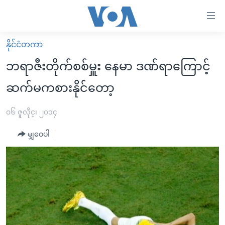
သုံး
ရ
လွယ်ကူ
နိုင်ငံတကာ
မူလစာမျက်နှာ
စေ
ဘရာဇီးတိုက်စစ်မှူး နေမာ ဒဏ်ရာကြောင့်
မြန်မာ
သည့်
ဆက်မကစားနိုင်တော့
ကမ္ဘာ့သတင်းများ
Link
ဗွီဒီယို
နိုင်ငံတကာ
၀၆ ဇူလိုင္၊ ၂၀၁၄
များ
သတင်းလွတ်လပ်ခွင့်
အမေရိကန်
ပင်မ
မျှဝေပါ
ရပ်ဝန်းတခု လမ်းတခု အလွန်
တရုတ်
အကြောင်းအရာ
သို့
အင်္ဂလိပ်စာလေ့လာမယ်
အစ္စရေး-ပါလက်စတိုင်း
ကျော်
အပတ်စဉ်ကဏ္ဍများ
အမေရိကန်သုံးအီဒီယံ
ကြည့်
ရေဒီယိုနှင့်ရုပ်သံ အချက်အလက်များ
မကြေးမုံရဲ့ အင်္ဂလိပ်စာ
ရေဒီယို
ရန်
ပင်မ
ရေဒီယို/တီဗွီအစီအစဉ်
ရုပ်ရှင်ထဲက အင်္ဂလိပ်စာ
တီဗွီ