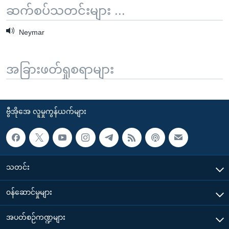
ဆက်စပ်သတင်းများ ...
Neymar
အခြားဖတ်ရှုစရာများ
ဗွီအိုအေ လူမှုကွန်ယက်များ
သတင်း
၀န်ဆောင်မှုများ
အပတ်စဉ်ကဏ္ဍများ