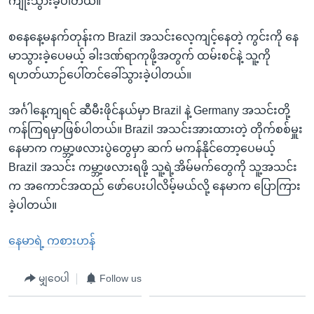
ကျိုးသွားခဲ့ပါတယ်။
စနေနေ့မနက်တုန်းက Brazil အသင်းလေ့ကျင့်နေတဲ့ ကွင်းကို နေ
မာသွားခဲ့ပေမယ့် ခါးဒဏ်ရာကုဖို့အတွက် ထမ်းစင်နဲ့ သူ့ကို
ရဟတ်ယာဉ်ပေါ်တင်ခေါ်သွားခဲ့ပါတယ်။
အင်္ဂါနေ့ကျရင် ဆီမီးဖိုင်နယ်မှာ Brazil နဲ့ Germany အသင်းတို့
ကန်ကြရမှာဖြစ်ပါတယ်။ Brazil အသင်းအားထားတဲ့ တိုက်စစ်မှူး
နေမာက ကမ္ဘာ့ဖလားပွဲတွေမှာ ဆက် မကန်နိုင်တော့ပေမယ့်
Brazil အသင်း ကမ္ဘာ့ဖလားရဖို့ သူ့ရဲ့အိမ်မက်တွေကို သူ့အသင်း
က အကောင်အထည် ဖော်ပေးပါလိမ့်မယ်လို့ နေမာက ပြောကြား
ခဲ့ပါတယ်။
နေမာရဲ့ ကစားဟန်
မျှဝေပါ
Follow us