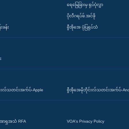
ရေမြေခြားမှ ရုပ်ပုံလွှာ
ပိုလီဂရပ်ဖ်.အင်ဖို
်းခန်း
ဗွီအိုအေ ပုံပြရုပ်သံ
း
ိုင်းလ်သတင်းအက်ပ်-Apple
ဗွီအိုအေမိုဘိုင်းလ်သတင်းအက်ပ်-An
 အာရှအသံ RFA
VOA's Privacy Policy