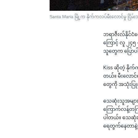
Santa Maria မြို့က နိုက်ကလပ်မီးလောင်မှု ငြိမ
ဘရာဇီးလ်နိုင်ငံ
ကြောင့် လူ ၂၄၅
သူတွေက ပြောပ
Kiss ဆိုတဲ့ နို
တယ်။ မီးလောင်ရ
တွေကို အသုံးပြု
သေဆုံးသူအများ
ကြောက်လန့်တကြာ
ပါတယ်။ သေဆုံး
ရေတွက်နေတာနဲ့