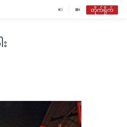
တိုက်ရိုက်
ဗွီအိုအေ မြန်မာညချမ်း
တိုက်ရိုက်ထုတ်လွှင့်မှု
ါး
အစီအစဉ်များ
ဗွီအိုအေ မြန်မာညချမ်း
ရေဒီယိုတိုက်ရိုက်နားဆင်ရန်