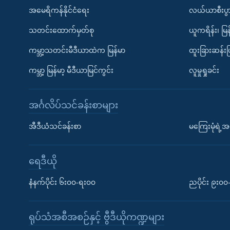
အမေရိကန်နိုင်ငံရေး
လယ်ယာစီးပွ
သတင်းထောက်မှတ်စု
ယူကရိန်း၊ မြန
ကမ္ဘာ့သတင်းမီဒီယာထဲက မြန်မာ
ထူးခြားဆန်း
ကမ္ဘာ့ မြန်မာ့ မီဒီယာမြင်ကွင်း
လူမှုရှုခင်း
အင်္ဂလိပ်သင်ခန်းစာများ
အီဒီယံသင်ခန်းစာ
မကြေးမုံရဲ့အင
ရေဒီယို
နံနက်ပိုင်း ၆း၀၀-ရး၀၀
ညပိုင်း ၉း၀
ရုပ်သံအစီအစဉ်နှင့် ဗွီဒီယိုကဏ္ဍများ