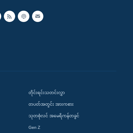
တိုင်းရင်းသတင်းလွှာ
တပတ်အတွင်း အားကစား
သုတစုံလင် အမေရိကန်တခွင်
Gen Z