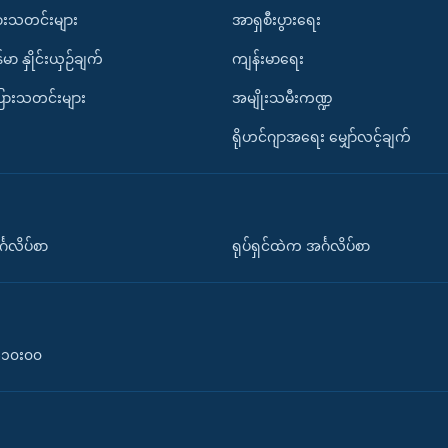
ားသတင်းများ
အာရှစီးပွားရေး
်မာ နှိုင်းယှဉ်ချက်
ကျန်းမာရေး
ပြားသတင်းများ
အမျိုးသမီးကဏ္ဍ
ရိုဟင်ဂျာအရေး မျှော်လင့်ချက်
်္ဂလိပ်စာ
ရုပ်ရှင်ထဲက အင်္ဂလိပ်စာ
၀-၁၀း၀၀