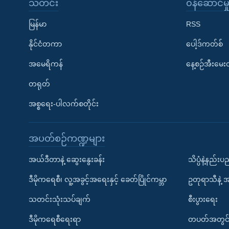
သတင်း
၀န်ဆောင်မှ
မြန်မာ
RSS
နိုင်ငံတကာ
ပေါ့ဒ်ကတ်စ်
အမေရိကန်
နေ့စဉ်အီးမေ
တရုတ်
အစ္စရေး-ပါလက်စတိုင်း
အပတ်စဉ်ကဏ္ဍများ
အယ်ဒီတာနဲ့ ဆွေးနွေးခန်း
သိပ္ပံနဲ့နည်း
ဒီမိုကရေစီ၊ လူ့အခွင့်အရေးနှင့် ခေတ်ပြိုင်ကမ္ဘာ
ဥတုရာသီနဲ့ 
သတင်းသုံးသပ်ချက်
စီးပွားရေး
ဒီမိုကရေစီရေးရာ
တပတ်အတွင်