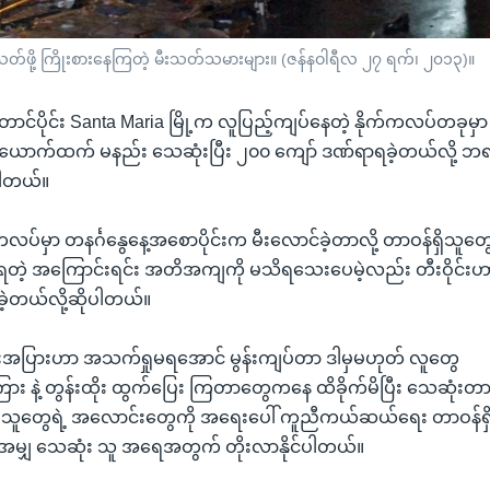
်းသတ်ဖို့ ကြိုးစားနေကြတဲ့ မီးသတ်သမားများ။ (ဇန်နဝါရီလ ၂၇ ရက်၊ ၂၀၁၃)။
တောင်ပိုင်း Santa Maria မြို့က လူပြည့်ကျပ်နေတဲ့ နိုက်ကလပ်တခုမ
 ယောက်ထက် မနည်း သေဆုံးပြီး ၂၀၀ ကျော် ဒဏ်ရာရခဲ့တယ်လို့ ဘရာ
ါတယ်။
က်ကလပ်မှာ တနင်္ဂနွေနေ့အစောပိုင်းက မီးလောင်ခဲ့တာလို့ တာဝန်ရှိသူ
တဲ့ အကြောင်းရင်း အတိအကျကို မသိရသေးပေမဲ့လည်း တီးဝိုင်းဟာ မီ
ခဲ့တယ်လို့ဆိုပါတယ်။
အပြားဟာ အသက်ရှုမရအောင် မွန်းကျပ်တာ ဒါမှမဟုတ် လူတွေ
း နဲ့ တွန်းထိုး ထွက်ပြေး ကြတာတွေကနေ ထိခိုက်မိပြီး သေဆုံးတာဖ
သူတွေရဲ့ အလောင်းတွေကို အရေးပေါ် ကူညီကယ်ဆယ်ရေး တာဝန်ရှ
အမျှ သေဆုံး သူ အရေအတွက် တိုးလာနိုင်ပါတယ်။