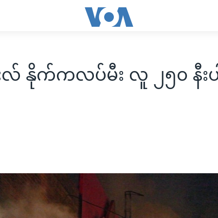
လ် နိုက်ကလပ်မီး လူ ၂၅၀ နီးပ
း