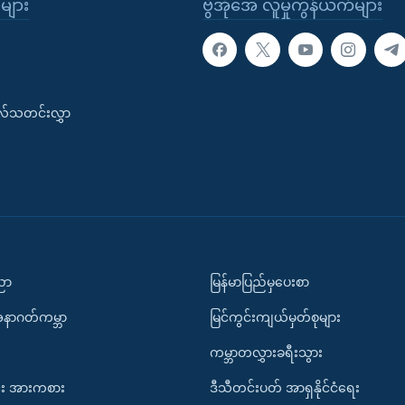
ုများ
ဗွီအိုအေ လူမှုကွန်ယက်များ
းလ်သတင်းလွှာ
ပညာ
မြန်မာပြည်မှပေးစာ
အနာဂတ်ကမ္ဘာ
မြင်ကွင်းကျယ်မှတ်စုများ
ကမ္ဘာတလွှားခရီးသွား
း အားကစား
ဒီသီတင်းပတ် အာရှနိုင်ငံရေး