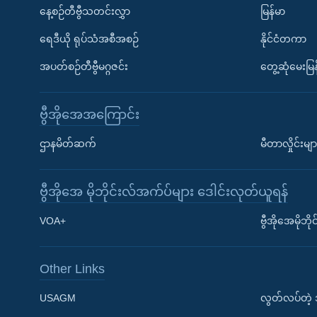
နေ့စဉ်တီဗွီသတင်းလွှာ
မြန်မာ
ရေဒီယို ရုပ်သံအစီအစဉ်
နိုင်ငံတကာ
အပတ်စဉ်တီဗွီမဂ္ဂဇင်း
တွေ့ဆုံမေးမြန
ဗွီအိုအေအကြောင်း
ဌာနမိတ်ဆက်
မီတာလှိုင်းမျာ
ဗွီအိုအေ မိုဘိုင်းလ်အက်ပ်များ ဒေါင်းလုတ်ယူရန်
Learning English
VOA+
ဗွီအိုအေမိုဘ
ဗွီအိုအေ လူမှုကွန်ယက်များ
Other Links
USAGM
လွတ်လပ်တဲ့