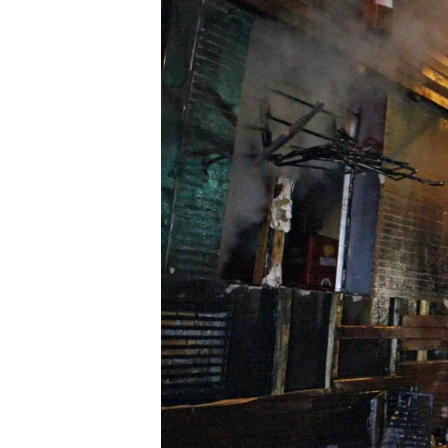
သုတပဒေသာ အင်္ဂလိပ်စာ
အ
ညွန်း
စာမျက်နှာ
သို့
ကျော်
ကြည့်
ရန်
ရှာဖွေ
ရန်
နေရာ
သို့
ကျော်
ရန်