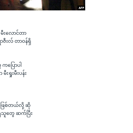
ှာ မီးလောင်တာ
ဇီးလ် တာဝန်ရှိ
တွေ ကပြောပါ
းရှုးမီးပန်း
ြစ်တယ်လို့ ဆို
ိသူတွေ ဆက်ပြီး