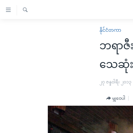
သုံး
ရ
ရှာဖွေ
လွယ်ကူ
မူလစာမျက်နှာ
နိုင်ငံတကာ
ရ
စေ
မြန်မာ
လာ
ဘရာဇီး
သည့်
ဒ်
ကမ္ဘာ့သတင်းများ
Link
ဗွီဒီယို
နိုင်ငံတကာ
သေဆုံ
များ
သတင်းလွတ်လပ်ခွင့်
အမေရိကန်
ပင်မ
ရပ်ဝန်းတခု လမ်းတခု အလွန်
တရုတ်
၂၇ ဇန္နဝါရီ၊ ၂၀၁၃
အကြောင်းအရာ
အင်္ဂလိပ်စာလေ့လာမယ်
အစ္စရေး-ပါလက်စတိုင်း
သို့
မျှဝေပါ
အပတ်စဉ်ကဏ္ဍများ
အမေရိကန်သုံးအီဒီယံ
ကျော်
ကြည့်
ရေဒီယိုနှင့်ရုပ်သံ အချက်အလက်များ
မကြေးမုံရဲ့ အင်္ဂလိပ်စာ
ရေဒီယို
ရန်
ရေဒီယို/တီဗွီအစီအစဉ်
ရုပ်ရှင်ထဲက အင်္ဂလိပ်စာ
တီဗွီ
ပင်မ