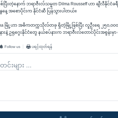
ဖြစ်ပြီးတဲ့နောက် ဘရာဇီးလ်သမ္မတ Dilma Rousseff ဟာ ချီလီနိုင်ငံခရ
ဂနွေနေ့ အစောပိုင်းက နိုင်ငံဆီ ပြန်သွားပါတယ်။
na မြို့ဟာ အဓိကတက္ကသိုလ်တခု ရှိတဲ့မြို့ဖြစ်ပြီး လူဦးရေ ၂၅၀,၀၀၀
ားနဲ့ ဥရုဂွေးနိုင်ငံတွေ နယ်စပ်နားက ဘရာဇီးလ်တောင်ပိုင်းအစွန်းမှ
Follow us
ပရင့်ထုတ်ရန်
်းများ ...