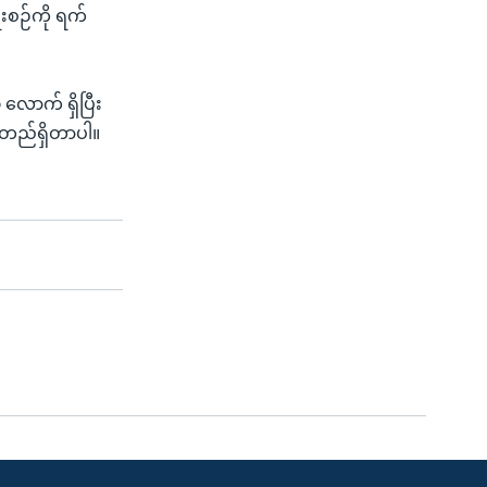
ီးစဉ်ကို ရက်
 လောက် ရှိပြီး
ာ တည်ရှိတာပါ။