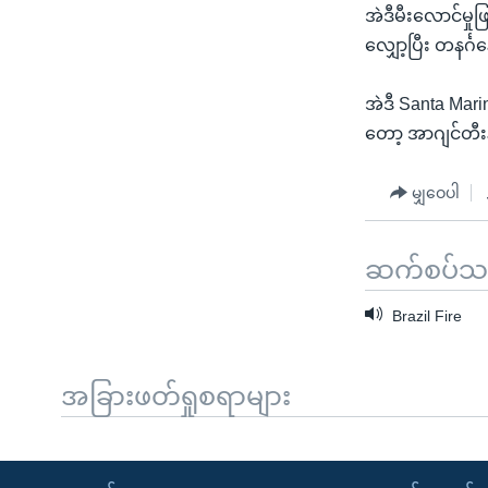
အဲဒီမီးလောင်မှု
လျှော့ပြီး တနင်္
အဲဒီ Santa Mari
တော့ အာဂျင်တီးန
မျှဝေပါ
ဆက်စပ်သတင
Brazil Fire
အခြားဖတ်ရှုစရာများ