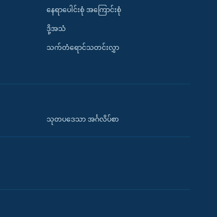
နေရာပေါင်းစုံ အကြောင်းစုံ
ဒို့အသံ
သက်တံရောင်သတင်းလွှာ
သုတပဒေသာ အင်္ဂလိပ်စာ