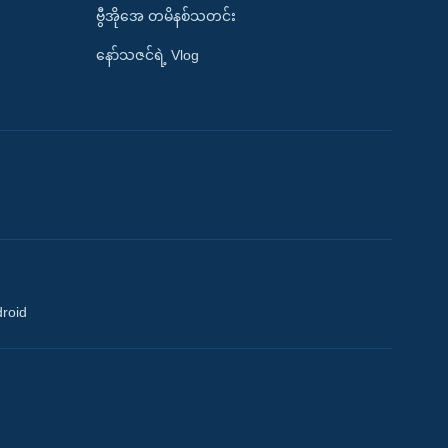
ဗွီအိုအေ တမိနစ်သတင်း
နော်သဇင်ရဲ့ Vlog
droid