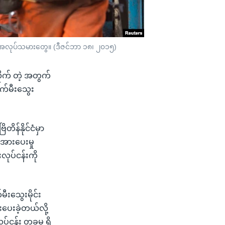
ိုင်းအလုပ်သမားတွေ။ (ဒီဇင်ဘာ ၁၈၊ ၂၀၁၅)
လိုက် တဲ့ အတွက်
က်မီးသွေး
တိန်နိုင်ငံမှာ
းအားပေးမှု
လုပ်ငန်းကို
မီးသွေးမိုင်း
င်းပေးခဲ့တယ်လို့
်ငန်း တခုမှ ရှိ