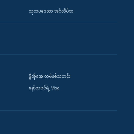
သုတပဒေသာ အင်္ဂလိပ်စာ
ဗွီအိုအေ တမိနစ်သတင်း
နော်သဇင်ရဲ့ Vlog