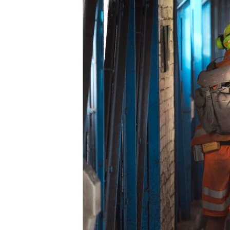
သုတပဒေသာ အင်္ဂလိပ်စာ
အ
ညွန်း
စာမျက်နှာ
သို့
ကျော်
ကြည့်
ရန်
ရှာဖွေ
ရန်
နေရာ
သို့
ကျော်
ရန်