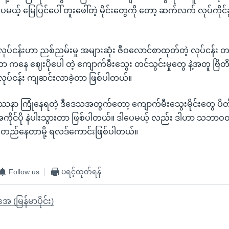
မယ့် မြေပြင်ပေါ် တူးဖေါ်တဲ့ မိုင်းတွေကို တော့ ဆက်လက် လုပ်ကိုင်ခ
ုပ်ငန်းဟာ ညစ်ညမ်းမှု အများဆုံး ဇီဝလောင်စာထုတ်တဲ့ လုပ်ငန်း 
ီယာ ကနေ ဈေးပိုပေါ တဲ့ ကျောက်မီးသွေး တင်သွင်းမှုတွေ နဲ့အတူ ဗြိတိန်န
လုပ်ငန်း ကျဆင်းလာခဲ့တာ ဖြစ်ပါတယ်။
နာ ကြုံနေရတဲ့ ဒီဒေသအတွက်တော့ ကျောက်မီးသွေးမိုင်းတွေ ပိတ်ပ
ုင်ပို နဲပါးသွားတာ ဖြစ်ပါတယ်။ ဒါပေမယ့် လည်း ဒါဟာ သဘာဝဝန်းက
ဦးတည်နေတာမို့ ရလဒ်ကောင်းဖြစ်ပါတယ်။
Follow us
ပရင့်ထုတ်ရန်
ုအေ (မြန်မာပိုင်း)