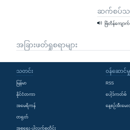
ဆက်စပ်သတင
ဗြိတိန်ကျောက်မ
အခြားဖတ်ရှုစရာများ
သတင်း
၀န်ဆောင်မှ
မြန်မာ
RSS
နိုင်ငံတကာ
ပေါ့ဒ်ကတ်စ်
အမေရိကန်
နေ့စဉ်အီးမေ
တရုတ်
အစ္စရေး-ပါလက်စတိုင်း