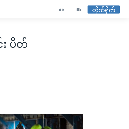
တိုက်ရိုက်
်း ပိတ်