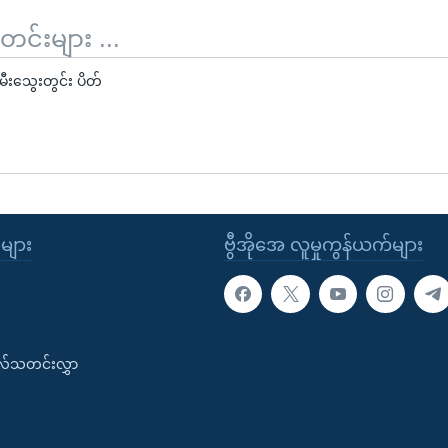
်းများ ...
ီးသွေးတွင်း ပိတ်
ုများ
ဗွီအိုအေ လူမှုကွန်ယက်များ
းလ်သတင်းလွှာ