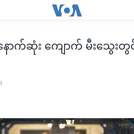
 နောက်ဆုံး ကျောက် မီးသွေးတွင
း)