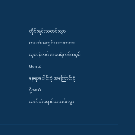
တိုင်းရင်းသတင်းလွှာ
တပတ်အတွင်း အားကစား
သုတစုံလင် အမေရိကန်တခွင်
Gen Z
နေရာပေါင်းစုံ အကြောင်းစုံ
ဒို့အသံ
သက်တံရောင်သတင်းလွှာ