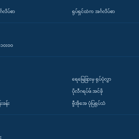
်္ဂလိပ်စာ
ရုပ်ရှင်ထဲက အင်္ဂလိပ်စာ
၀-၁၀း၀၀
ရေမြေခြားမှ ရုပ်ပုံလွှာ
ပိုလီဂရပ်ဖ်.အင်ဖို
်းခန်း
ဗွီအိုအေ ပုံပြရုပ်သံ
း