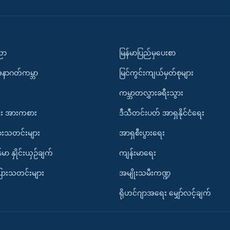
ပညာ
မြန်မာပြည်မှပေးစာ
အနာဂတ်ကမ္ဘာ
မြင်ကွင်းကျယ်မှတ်စုများ
ကမ္ဘာတလွှားခရီးသွား
း အားကစား
ဒီသီတင်းပတ် အာရှနိုင်ငံရေး
ားသတင်းများ
အာရှစီးပွားရေး
်မာ နှိုင်းယှဉ်ချက်
ကျန်းမာရေး
ပြားသတင်းများ
အမျိုးသမီးကဏ္ဍ
ရိုဟင်ဂျာအရေး မျှော်လင့်ချက်