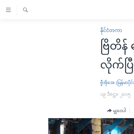
သုံး
ရ
ရှာဖွေ
လွယ်ကူ
မူလစာမျက်နှာ
နိုင်ငံတကာ
ရ
စေ
မြန်မာ
လာ
ဗြိတိန်
သည့်
ဒ်
ကမ္ဘာ့သတင်းများ
Link
ဗွီဒီယို
နိုင်ငံတကာ
လိုက်ပြီ
များ
သတင်းလွတ်လပ်ခွင့်
အမေရိကန်
ပင်မ
ရပ်ဝန်းတခု လမ်းတခု အလွန်
တရုတ်
ဗွီအိုအေ (မြန်မာပိုင်
အကြောင်းအရာ
အင်္ဂလိပ်စာလေ့လာမယ်
အစ္စရေး-ပါလက်စတိုင်း
၁၉ ဒီဇင္ဘာ၊ ၂၀၁၅
သို့
အပတ်စဉ်ကဏ္ဍများ
အမေရိကန်သုံးအီဒီယံ
ကျော်
မျှဝေပါ
ကြည့်
ရေဒီယိုနှင့်ရုပ်သံ အချက်အလက်များ
မကြေးမုံရဲ့ အင်္ဂလိပ်စာ
ရေဒီယို
ရန်
ရေဒီယို/တီဗွီအစီအစဉ်
ရုပ်ရှင်ထဲက အင်္ဂလိပ်စာ
တီဗွီ
ပင်မ