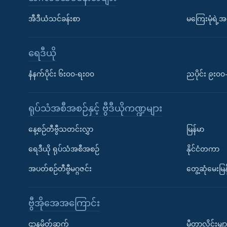
အီဒီယံသင်ခန်းစာ
မကြေးမုံရဲ့အင
ရေဒီယို
နံနက်ပိုင်း ၆း၀၀-ရး၀၀
ညပိုင်း ၉း၀
ရုပ်သံအစီအစဉ်နှင့် ဗွီဒီယိုကဏ္ဍများ
နေ့စဉ်တီဗွီသတင်းလွှာ
မြန်မာ
ရေဒီယို ရုပ်သံအစီအစဉ်
နိုင်ငံတကာ
အပတ်စဉ်တီဗွီမဂ္ဂဇင်း
တွေ့ဆုံမေးမြန
ဗွီအိုအေအကြောင်း
ဌာနမိတ်ဆက်
မီတာလှိုင်းမျာ