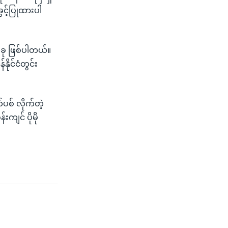
ွင့်ပြုထားပါ
တခု ဖြစ်ပါတယ်။
ိုင်ငံတွင်း
စ် လိုက်တဲ့
ျင် ပိုမို