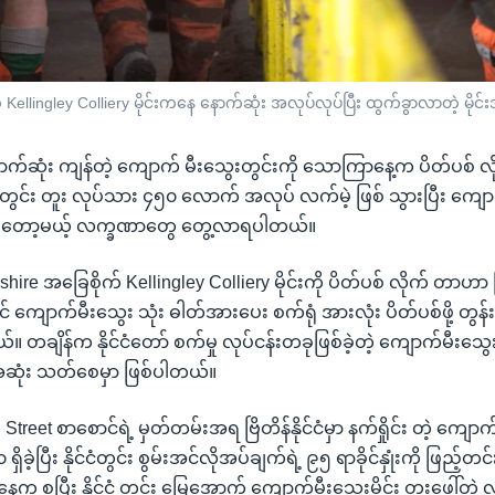
ုက် Kellingley Colliery မိုင်းကနေ နောက်ဆုံး အလုပ်လုပ်ပြီး ထွက်ခွာလာတဲ့ မ
ှာ နောက်ဆုံး ကျန်တဲ့ ကျောက် မီးသွေးတွင်းကို သောကြာနေ့က ပိတ်ပစ် 
တွင်း တူး လုပ်သား ၄၅၀ လောက် အလုပ် လက်မဲ့ ဖြစ် သွားပြီး ကျော
ုင်းတော့မယ့် လက္ခဏာတွေ တွေ့လာရပါတယ်။
shire အခြေစိုက် Kellingley Colliery မိုင်းကို ပိတ်ပစ် လိုက် တာဟာ ဗြိ
် ကျောက်မီးသွေး သုံး ဓါတ်အားပေး စက်ရုံ အားလုံး ပိတ်ပစ်ဖို့ တွန်
။ တချိန်က နိုင်ငံတော် စက်မှု လုပ်ငန်းတခုဖြစ်ခဲ့တဲ့ ကျောက်မီးသွေး
 အဆုံး သတ်စေမှာ ဖြစ်ပါတယ်။
Street စာစောင်ရဲ့ မှတ်တမ်းအရ ဗြိတိန်နိုင်ငံမှာ နက်ရှိုင်း တဲ့ ကျောက်
ရှိခဲ့ပြီး နိုင်ငံတွင်း စွမ်းအင်လိုအပ်ချက်ရဲ့ ၉၅ ရာခိုင်နှုံးကို ဖြည့်တ
က စပြီး နိုင်ငံ တွင်း မြေအောက် ကျောက်မီးသွေးမိုင်း တူးဖေါ်တဲ့ လုပ