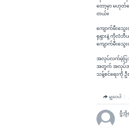
တော့မှာ မဟုတ်ပေ
တယ်။
ကျောက်မီးသွေးလ
ရုရှားနဲ့ ကိုလံဘ
ကျောက်မီးသွေး
အလုပ်လက်မဲ့ပြဿ
အတွက် အလုပ်အကိ
သန့်စင်ရေးကို 
မျှဝေပါ
ဗွီအိ