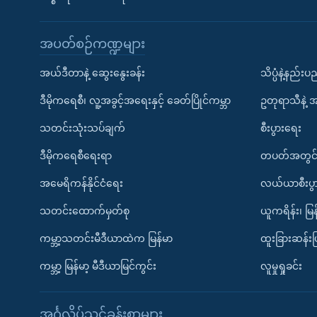
အပတ်စဉ်ကဏ္ဍများ
အယ်ဒီတာနဲ့ ဆွေးနွေးခန်း
သိပ္ပံနဲ့နည်း
ဒီမိုကရေစီ၊ လူ့အခွင့်အရေးနှင့် ခေတ်ပြိုင်ကမ္ဘာ
ဥတုရာသီနဲ့ 
သတင်းသုံးသပ်ချက်
စီးပွားရေး
ဒီမိုကရေစီရေးရာ
တပတ်အတွင်
အမေရိကန်နိုင်ငံရေး
လယ်ယာစီးပွ
သတင်းထောက်မှတ်စု
ယူကရိန်း၊ မြန
ကမ္ဘာ့သတင်းမီဒီယာထဲက မြန်မာ
ထူးခြားဆန်း
ကမ္ဘာ့ မြန်မာ့ မီဒီယာမြင်ကွင်း
လူမှုရှုခင်း
အင်္ဂလိပ်သင်ခန်းစာများ