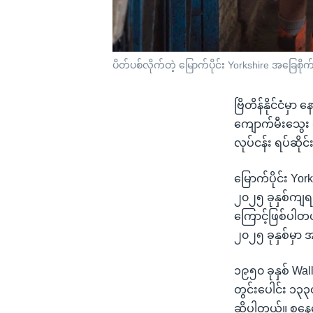
ပိတ်ပစ်လိုက်တဲ့ မြောက်ပိုင်း Yorkshire အခြေစိ
ဗြိတိန်နိုင်ငံမ
ကျောက်မီးသွေး 
လုပ်ငန်း ရပ်ဆိ
မြောက်ပိုင်း York
၂၀၂၅ ခုနှစ်ကျရင
ကြောင့်ဖြစ်ပါတယ်
၂၀၂၅ ခုနှစ်မှာ
၁၉၅၀ ခုနှစ် Wall 
တွင်းပေါင်း ၁၃၃၀ 
ဆိုပါတယ်။ စနေနေ့