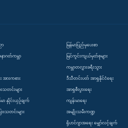
ပညာ
မြန်မာပြည်မှပေးစာ
အနာဂတ်ကမ္ဘာ
မြင်ကွင်းကျယ်မှတ်စုများ
ကမ္ဘာတလွှားခရီးသွား
း အားကစား
ဒီသီတင်းပတ် အာရှနိုင်ငံရေး
ားသတင်းများ
အာရှစီးပွားရေး
်မာ နှိုင်းယှဉ်ချက်
ကျန်းမာရေး
ပြားသတင်းများ
အမျိုးသမီးကဏ္ဍ
ရိုဟင်ဂျာအရေး မျှော်လင့်ချက်