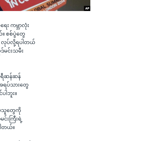
ေရေး ကမ္ဘာလုံး
်။ စစ်ပွဲတွေ
 လုပ်လို့ရပါတယ်
ဒ်မင်းသမီး
ဍာရီဆန်ဆန်
း အရပ်သားတွေ
င်ပါဘူး။
့သူတွေကို
မင်းကြီးရဲ့
ပါတယ်။