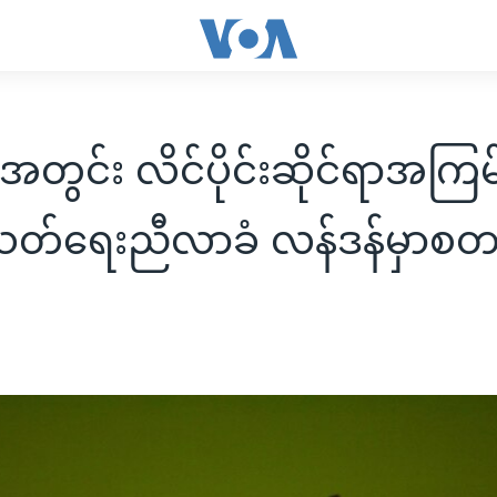
အတွင်း လိင်ပိုင်းဆိုင်ရာအကြမ
သတ်ရေးညီလာခံ လန်ဒန်မှာစတ