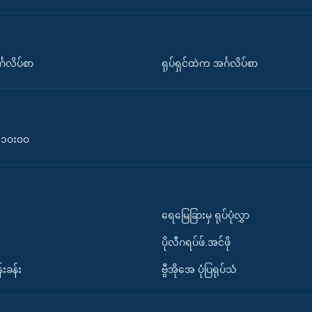
်္ဂလိပ်စာ
ရုပ်ရှင်ထဲက အင်္ဂလိပ်စာ
၀-၁၀း၀၀
ရေမြေခြားမှ ရုပ်ပုံလွှာ
ပိုလီဂရပ်ဖ်.အင်ဖို
်းခန်း
ဗွီအိုအေ ပုံပြရုပ်သံ