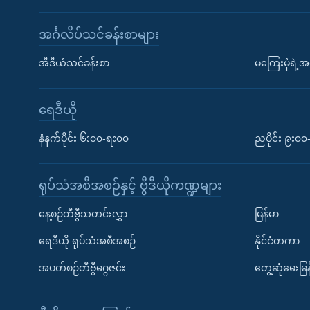
အင်္ဂလိပ်သင်ခန်းစာများ
အီဒီယံသင်ခန်းစာ
မကြေးမုံရဲ့အင
ရေဒီယို
နံနက်ပိုင်း ၆း၀၀-ရး၀၀
ညပိုင်း ၉း၀
ရုပ်သံအစီအစဉ်နှင့် ဗွီဒီယိုကဏ္ဍများ
နေ့စဉ်တီဗွီသတင်းလွှာ
မြန်မာ
ရေဒီယို ရုပ်သံအစီအစဉ်
နိုင်ငံတကာ
အပတ်စဉ်တီဗွီမဂ္ဂဇင်း
တွေ့ဆုံမေးမြန