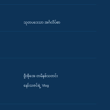
သုတပဒေသာ အင်္ဂလိပ်စာ
ဗွီအိုအေ တမိနစ်သတင်း
နော်သဇင်ရဲ့ Vlog