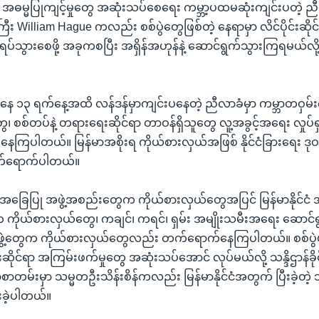
 အဓမ္မပြုကျင့်မှုတွေ အဆုံးသပ်စေရေး ကမ္ဘာ့ပထမဆုံးကျင်းပတဲ့ ညီလ
်ကြီး William Hague ကလည်း စစ်ပွဲတွေဖြစ်တဲ့ နေရာမှာ လိင်ပိုင်းဆို
ေ ရပ်သွားစေဖို့ အခုကစပြီး အရှိန်အဟုန်နဲ့ ဆောင်ရွက်သွားကြရမယ်လို့
ေ ၁၃ ရက်နေ့အထိ လန်ဒန်မှာကျင်းပနေတဲ့ ညီလာခံမှာ ကမ္ဘာတဝှမ်
၊ စစ်တပ်နဲ့ တရားရေးဆိုင်ရာ တာဝန်ရှိသူတွေ လူ့အခွင့်အရေး လှုပ်
ကြပါတယ်။ မြန်မာအစိုးရ ကိုယ်စားလှယ်အဖြစ် နိုင်ငံခြားရေး ဒုဝန
်ရောက်ပါတယ်။
ူထုအခြေပြု အဖွဲ့အစည်းတွေက ကိုယ်စားလှယ်တွေအပြင် မြန်မာနိုင်ငံ 
 က ကိုယ်စားလှယ်တွေ၊ ကချင်၊ ကရင်၊ ရှမ်း အမျိုးသမီးအရေး ဆောင်ရ
အဖွဲ့တွေက ကိုယ်စားလှယ်တွေလည်း တက်ရောက်နေကြပါတယ်။ စစ်ပွဲ
င်းဆိုင်ရာ အကြမ်းဖက်မှုတွေ အဆုံးသပ်အောင် လုပ်မယ်လို့ သန္ဒိဌာန်
စာတမ်းမှာ သမ္မတဦးသိန်းစိန်ကလည်း မြန်မာနိုင်ငံအတွက် ပြီးခဲ့တဲ
ခဲ့ပါတယ်။