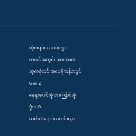
တိုင်းရင်းသတင်းလွှာ
တပတ်အတွင်း အားကစား
သုတစုံလင် အမေရိကန်တခွင်
Gen Z
နေရာပေါင်းစုံ အကြောင်းစုံ
ဒို့အသံ
သက်တံရောင်သတင်းလွှာ