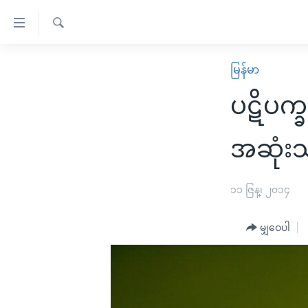
သုံး
ရ
ရှာဖွေ
လွယ်ကူ
မူလစာမျက်နှာ
မြန်မာ
ရ
စေ
မြန်မာ
လာ
ပဋိပက္ခ
သည့်
ဒ်
ကမ္ဘာ့သတင်းများ
Link
ဗွီဒီယို
နိုင်ငံတကာ
အဆုံး
များ
သတင်းလွတ်လပ်ခွင့်
အမေရိကန်
ပင်မ
ရပ်ဝန်းတခု လမ်းတခု အလွန်
တရုတ်
၁၁ ဇြန္၊ ၂၀၁၄
အကြောင်းအရာ
အင်္ဂလိပ်စာလေ့လာမယ်
အစ္စရေး-ပါလက်စတိုင်း
သို့
မျှဝေပါ
အပတ်စဉ်ကဏ္ဍများ
အမေရိကန်သုံးအီဒီယံ
ကျော်
ကြည့်
ရေဒီယိုနှင့်ရုပ်သံ အချက်အလက်များ
မကြေးမုံရဲ့ အင်္ဂလိပ်စာ
ရေဒီယို
ရန်
ရေဒီယို/တီဗွီအစီအစဉ်
ရုပ်ရှင်ထဲက အင်္ဂလိပ်စာ
တီဗွီ
ပင်မ