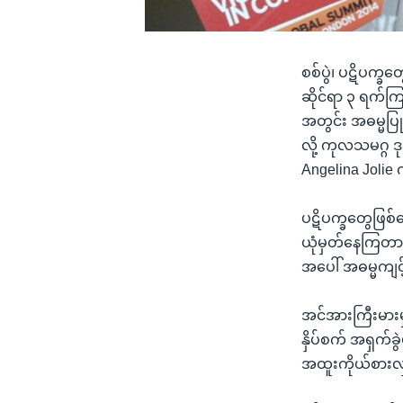
စစ်ပွဲ၊ ပဋိပက္ခတ
ဆိုင်ရာ ၃ ရက်ကြ
အတွင်း အဓမ္မပြ
လို့ ကုလသမဂ္ဂ 
Angelina Jolie 
ပဋိပက္ခတွေဖြစ်နေ
ယုံမှတ်နေကြတာပ
အပေါ် အဓမ္မကျင့
အင်အားကြီးမားမ
နှိပ်စက် အရှက်ခွ
အထူးကိုယ်စားလှ