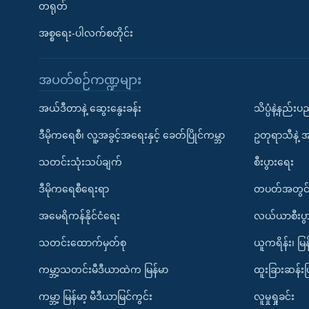
တရုတ်
အစ္စရေး-ပါလက်စတိုင်း
အပတ်စဉ်ကဏ္ဍများ
အယ်ဒီတာနဲ့ ဆွေးနွေးခန်း
သိပ္ပံနဲ့နည်း
ဒီမိုကရေစီ၊ လူ့အခွင့်အရေးနှင့် ခေတ်ပြိုင်ကမ္ဘာ
ဥတုရာသီနဲ့ 
သတင်းသုံးသပ်ချက်
စီးပွားရေး
ဒီမိုကရေစီရေးရာ
တပတ်အတွင်
အမေရိကန်နိုင်ငံရေး
လယ်ယာစီးပွ
သတင်းထောက်မှတ်စု
ယူကရိန်း၊ မြန
ကမ္ဘာ့သတင်းမီဒီယာထဲက မြန်မာ
ထူးခြားဆန်း
ကမ္ဘာ့ မြန်မာ့ မီဒီယာမြင်ကွင်း
လူမှုရှုခင်း