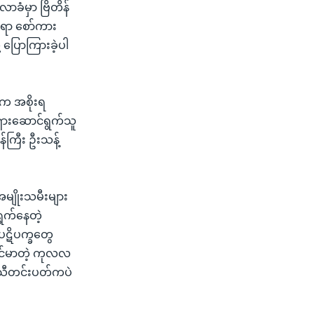
ာခံမှာ ဗြိတိန်
င်ရာ စော်ကား
 ပြောကြားခဲ့ပါ
းက အစိုးရ
ရှားဆောင်ရွက်သူ
်ကြီး ဦးသန့်
အမျိုးသမီးများ
ွက်နေတဲ့
ပဋိပက္ခတွေ
ခိုင်မာတဲ့ ကုလလ
့ သီတင်းပတ်ကပဲ