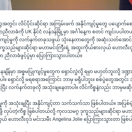
ွေအတွင်း လိင်ပိုင်းဆိုင်ရာ အကြမ်းဖက် အနိုင်ကျင့်မှုတွေ ပပျောက်စ
ာညီလာခံကို UK နိုင်ငံ လန်ဒန်မြို့မှာ အင်္ဂါနေ့က စတင် ကျင်းပပါတယ
ုကျင့်မှုကို လက်နက်တခုသဖွယ် သုံးနေတာတွေကို အဆုံးသတ်အောင်
ဒုက္ခသည်များဆိုင်ရာ မဟာမင်းကြီးရဲ့ အထူးကိုယ်စားလှယ် ဟောလီးဝု
က ညီလာခံဖွင့်ပွဲမှာ ပြောကြားသွားပါတယ်။
ချိန်မှာ အဓ္ဓမပြုကျင့်မှုတွေက ရှောင်လွှဲလို့ ရမှာ မဟုတ်ဘူးလို့ ဒဏ္
ါ။ ရှောင်လို့ မရစရာအကြောင်း ဘာမှ မရှိပါဘူး။ စစ်ပွဲတွေအတွင်
်ပြီး လက်နက်တခုလို အသုံးချနေတာပါ။ လိင်ကိစ္စနဲ့လည်း ဘာမှမဆို
ှုကို အသုံးချပြီး အနိုင်ကျင့်တာ သက်သက်သာ ဖြစ်ပါတယ်။ အပြစ်မဲ
ဲဖို့ လုပ်တဲ့ကိစ္စ ဖြစ်ပါတယ်လို့ ကုလသမဂ္ဂ ဒုက္ခသည်များဆိုင်ရာ မဟာ
ယ် ဟောလီးဝုဒ် မင်းသမီး Angelina Jolie ပြောကြားသွားတာ ဖြစ်