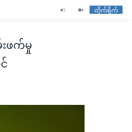
တိုက်ရိုက်
်းဖက်မှု
င်