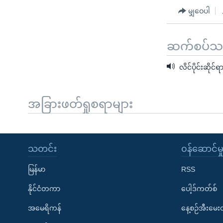
မျှဝေပါ
ဆက်စပ်သတင
လိင်ပိုင်းဆို
အခြားဖတ်ရှုစရာများ
သတင်း
၀န်ဆောင်မှ
မြန်မာ
RSS
နိုင်ငံတကာ
ပေါ့ဒ်ကတ်စ်
အမေရိကန်
နေ့စဉ်အီးမေ