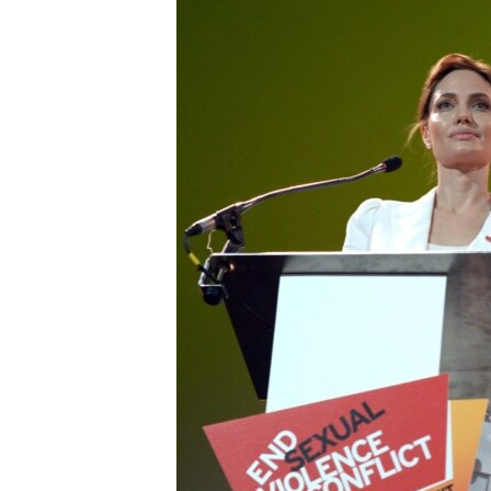
သုတပဒေသာ အင်္ဂလိပ်စာ
အ
ညွန်း
စာမျက်နှာ
သို့
ကျော်
ကြည့်
ရန်
ရှာဖွေ
ရန်
နေရာ
သို့
ကျော်
ရန်