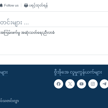
Follow us
ပရင့်ထုတ်ရန်
်းများ ...
င်ရာအကြမ်းဖက်မှု အဆုံးသတ်ရေးညီလာခံ
ုများ
ဗွီအိုအေ လူမှုကွန်ယက်များ
းလ်သတင်းလွှာ