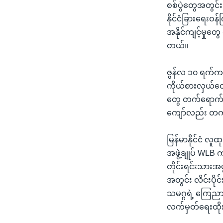
စစ်ပွဲတွေအတွင်း
နိုင်ငံခြားရေးဝန
အနိုင်ကျင့်မှုတွ
တယ်။
ဇွန်လ ၁၀ ရက်ကန
ကိုယ်စားလှယ်တွေ
တွေ တက်ရောက်နေ
ကျော်လည်း တက
မြန်မာနိုင်ငံ လ
အဖွဲ့ချုပ် WLB
တိုင်းရင်းသား
အတွင်း လိင်းပို
သမဂ္ဂရဲ့ ကြေညာ
လက်မှတ်ရေးထိုး