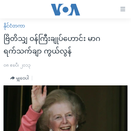
သုံး
ရ
လွယ်ကူ
နိုင်ငံတကာ
မူလစာမျက်နှာ
စေ
ဗြိတိသျှ ဝန်ကြီးချုပ်ဟောင်း မာဂ
မြန်မာ
သည့်
ရက်သက်ချာ ကွယ်လွန်
ကမ္ဘာ့သတင်းများ
Link
ဗွီဒီယို
နိုင်ငံတကာ
၀၈ ဧၿပီ၊ ၂၀၁၃
များ
သတင်းလွတ်လပ်ခွင့်
အမေရိကန်
ပင်မ
မျှဝေပါ
ရပ်ဝန်းတခု လမ်းတခု အလွန်
တရုတ်
အကြောင်းအရာ
သို့
အင်္ဂလိပ်စာလေ့လာမယ်
အစ္စရေး-ပါလက်စတိုင်း
ကျော်
အပတ်စဉ်ကဏ္ဍများ
အမေရိကန်သုံးအီဒီယံ
ကြည့်
ရေဒီယိုနှင့်ရုပ်သံ အချက်အလက်များ
မကြေးမုံရဲ့ အင်္ဂလိပ်စာ
ရေဒီယို
ရန်
ပင်မ
ရေဒီယို/တီဗွီအစီအစဉ်
ရုပ်ရှင်ထဲက အင်္ဂလိပ်စာ
တီဗွီ