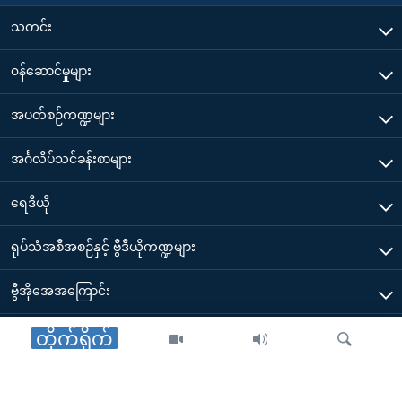
သတင်း
၀န်ဆောင်မှုများ
အပတ်စဉ်ကဏ္ဍများ
အင်္ဂလိပ်သင်ခန်းစာများ
ရေဒီယို
ရုပ်သံအစီအစဉ်နှင့် ဗွီဒီယိုကဏ္ဍများ
ဗွီအိုအေအကြောင်း
ဗွီအိုအေ မိုဘိုင်းလ်အက်ပ်များ ဒေါင်းလုတ်ယူရန်
တိုက်ရိုက်
Other Links