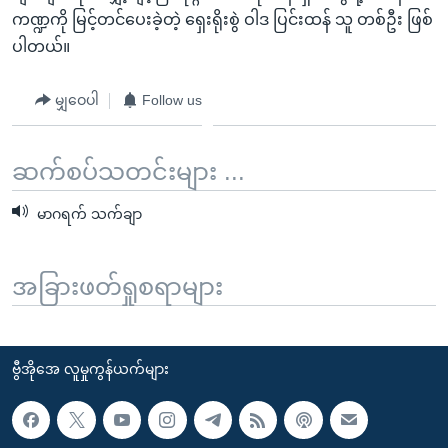
ကဏ္ဍကို မြင့်တင်ပေးခဲ့တဲ့ ရှေးရိုးစွဲ ဝါဒ ပြင်းထန် သူ တစ်ဦး ဖြစ်
ပါတယ်။
မျှဝေပါ
Follow us
ဆက်စပ်သတင်းများ ...
မာဂရက် သက်ချာ
အခြားဖတ်ရှုစရာများ
ဗွီအိုအေ လူမှုကွန်ယက်များ