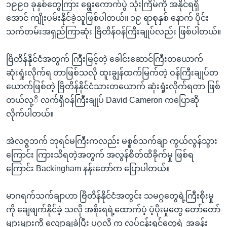
၁၉၉ဝ ခုနှစ်တွေကြား ရွေးကောက်ပွဲ သုံးကြိမ်ကို အနိုင်ရရှိ
အောင် ကျိုးပမ်းနိုင်ခဲ့သူဖြစ်ပါတယ်။ ၁၉ ရာစုနှစ် နောက် ပိုင်း
သက်တမ်းအရှည်ကြာဆုံး ဗြိတိန်ဝန်ကြီးချုပ်လည်း ဖြစ်ပါတယ်။
ဗြိတိန်နိုင်ငံအတွက် ကြီးမြင့်တဲ့ ခေါင်းဆောင်ကြီးတယောက်
ဆုံးရှုံးလိုက်ရ တာဖြစ်သလို ထူးချွန်ထက်မြက်တဲ့ ဝန်ကြီးချုပ်တ
ယောက်ဖြစ်တဲ့ ဗြိတိန်နိုင်ငံသားတယောက် ဆုံးရှုံးလိုက်ရတာ ဖြစ်
တယ်လု့ိ လက်ရှိဝန်ကြီးချုပ် David Cameron ကပြောဆို
လိုက်ပါတယ်။
အဲလဇ္ဇဘက် ဘုရင်မကြီးကလည်း မစ္စစ်သက်ချာ ကွယ်လွန်သွား
ကြောင်း ကြားသိရတဲ့အတွက် အလွန်စိတ်ထိခိုက်မှု ဖြစ်ရ
ကြောင်း Backingham နန်းတော်က ပြောပါတယ်။
မာဂရက်သက်ချာဟာ ဗြိတိန်နိုင်ငံအတွင်း သမဂ္ဂတွေရဲ့ကြီးစိုးမှု
ကို ချေဖျက်နိုင်ခဲ့ သလို အစိုးရရဲ့ထောက်ပံ့ ပံ့ပိုးမှုတွေ တော်တော်
များများကို လျှော့ချခဲ့ပြီး ပုဂ္ဂလိ က လုပ်ငန်းရှင်တွေရဲ့ အခန်း