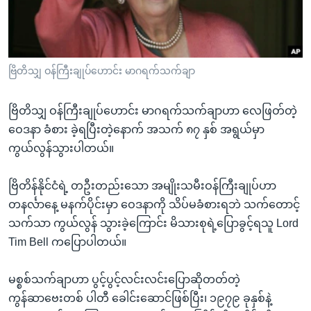
အ
သုတပဒေသာ အင်္ဂလိပ်စာ
ညွန်း
Learning English
စာမျက်နှာ
သို့
ဗွီအိုအေ လူမှုကွန်ယက်များ
ဗြိတိသျှ ဝန်ကြီးချုပ်ဟောင်း မာဂရက်သက်ချာ
ကျော်
ကြည့်
ဗြိတိသျှ ဝန်ကြီးချုပ်ဟောင်း မာဂရက်သက်ချာဟာ လေဖြတ်တဲ့
ရန်
ဘာသာစကားများ
ဝေဒနာ ခံစား ခဲ့ရပြီးတဲ့နောက် အသက် ၈၇ နှစ် အရွယ်မှာ
ရှာဖွေ
ကွယ်လွန်သွားပါတယ်။
ရန်
နေရာ
ဗြိတိန်နိုင်ငံရဲ့ တဦးတည်းသော အမျိုးသမီးဝန်ကြီးချုပ်ဟာ
သို့
တနင်္လာနေ့ မနက်ပိုင်းမှာ ဝေဒနာကို သိပ်မခံစားရဘဲ သက်တောင့်
ကျော်
သက်သာ ကွယ်လွန် သွားခဲ့ကြောင်း မိသားစုရဲ့ပြောခွင့်ရသူ Lord
ရန်
Tim Bell ကပြောပါတယ်။
မစ္စစ်သက်ချာဟာ ပွင့်ပွင့်လင်းလင်းပြောဆိုတတ်တဲ့
ကွန်ဆာဗေးတစ် ပါတီ ခေါင်းဆောင်ဖြစ်ပြီး၊ ၁၉၇၉ ခုနှစ်နဲ့