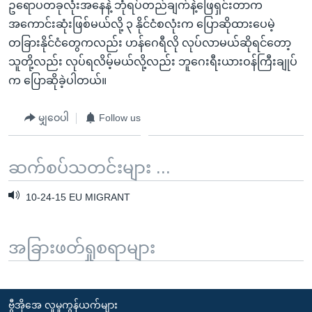
ဥရောပတခုလုံးအနေနဲ့ ဘုံရပ်တည်ချက်နဲ့ဖြေရှင်းတာက
အကောင်းဆုံးဖြစ်မယ်လို့ ၃ နိုင်ငံစလုံးက ပြောဆိုထားပေမဲ့
တခြားနိုင်ငံတွေကလည်း ဟန်ဂေရီလို လုပ်လာမယ်ဆိုရင်တော့
သူတို့လည်း လုပ်ရလိမ့်မယ်လို့လည်း ဘူဂေးရီးယားဝန်ကြီးချုပ်
က ပြောဆိုခဲ့ပါတယ်။
မျှဝေပါ
Follow us
ဆက်စပ်သတင်းများ ...
10-24-15 EU MIGRANT
အခြားဖတ်ရှုစရာများ
ဗွီအိုအေ လူမှုကွန်ယက်များ