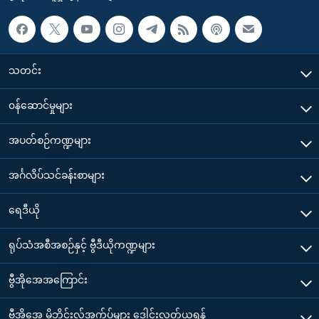
သတင်း
၀န်ဆောင်မှုများ
အပတ်စဉ်ကဏ္ဍများ
အင်္ဂလိပ်သင်ခန်းစာများ
ရေဒီယို
ရုပ်သံအစီအစဉ်နှင့် ဗွီဒီယိုကဏ္ဍများ
ဗွီအိုအေအကြောင်း
ဗွီအိုအေ မိုဘိုင်းလ်အက်ပ်များ ဒေါင်းလုတ်ယူရန်