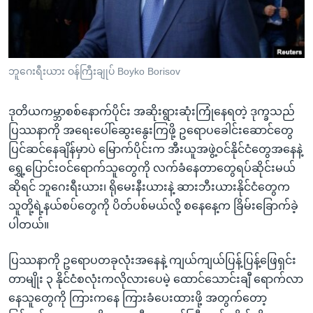
အ
သုတပဒေသာ အင်္ဂလိပ်စာ
ညွန်း
Learning English
စာမျက်နှာ
သို့
ဗွီအိုအေ လူမှုကွန်ယက်များ
ဘူဂေးရီးယား ဝန်ကြီးချုပ် Boyko Borisov
ကျော်
ကြည့်
ဒုတိယကမ္ဘာစစ်နောက်ပိုင်း အဆိုးရွားဆုံးကြုံနေရတဲ့ ဒုက္ခသည်
ရန်
ဘာသာစကားများ
ပြဿနာကို အရေးပေါ်ဆွေးနွေးကြဖို့ ဥရောပခေါင်းဆောင်တွေ
ရှာဖွေ
ပြင်ဆင်နေချိန်မှာပဲ မြောက်ပိုင်းက အီးယူအဖွဲ့ဝင်နိုင်ငံတွေအနေနဲ့
ရန်
ရွှေ့ပြောင်းဝင်ရောက်သူတွေကို လက်ခံနေတာတွေရပ်ဆိုင်းမယ်
နေရာ
ဆိုရင် ဘူဂေးရီးယား၊ ရိုမေးနီးယားနဲ့ ဆားဘီးယားနိုင်ငံတွေက
သို့
သူတို့ရဲ့နယ်စပ်တွေကို ပိတ်ပစ်မယ်လို့ စနေနေ့က ခြိမ်းခြောက်ခဲ့
ကျော်
ပါတယ်။
ရန်
ပြဿနာကို ဥရောပတခုလုံးအနေနဲ့ ကျယ်ကျယ်ပြန့်ပြန့်ဖြေရှင်း
တာမျိုး ၃ နိုင်ငံစလုံးကလိုလားပေမဲ့ ထောင်သောင်းချီ ရောက်လာ
နေသူတွေကို ကြားကနေ ကြားခံပေးထားဖို့ အတွက်တော့