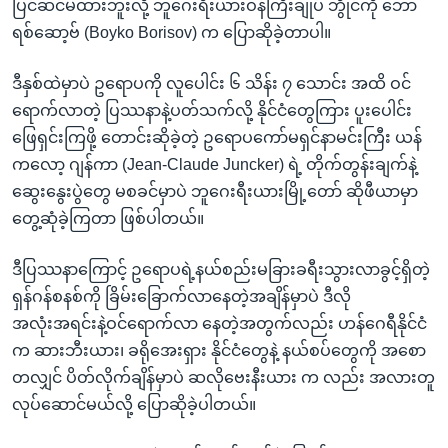
ပြင်ဆင်မထားဘူးလို့ ဘူဂေးရီးယားဝန်ကြီးချုပ် ဘွိုင်ကို ဘော
ရစ်ဆော့ဗ် (Boyko Borisov) က ပြောဆိုခဲ့တာပါ။
ဒီနှစ်ထဲမှာပဲ ဥရောပကို လူပေါင်း ၆ သိန်း ၇ သောင်း အထိ ဝင်
ရောက်လာတဲ့ ပြဿနာနဲ့ပတ်သက်လို့ နိုင်ငံတွေကြား ပူးပေါင်း
ဖြေရှင်းကြဖို့ တောင်းဆိုခဲ့တဲ့ ဥရောပကော်မရှင်နာမင်းကြီး ယန်
ကလော့ ဂျန်ကာ (Jean-Claude Juncker) ရဲ့ တိုက်တွန်းချက်နဲ့
ဆွေးနွေးပွဲတွေ မစခင်မှာပဲ ဘူဂေးရီးယားမြို့တော် ဆိုဖီယာမှာ
တွေ့ဆုံခဲ့ကြတာ ဖြစ်ပါတယ်။
ဒီပြဿနာကြောင့် ဥရောပရဲ့နယ်စည်းမခြားခရီးသွားလာခွင့်ရှိတဲ့
ရှန်ဂန်စနစ်ကို ခြိမ်းခြောက်လာနေတဲ့အချိန်မှာပဲ ဒီလို
အလုံးအရင်းနဲ့ဝင်ရောက်လာ နေတဲ့အတွက်လည်း ဟန်ဂေရီနိုင်ငံ
က ဆားဘီးယား၊ ခရိုအေးရှား နိုင်ငံတွေနဲ့ နယ်စပ်တွေကို အစော
တလျှင် ပိတ်လိုက်ချိန်မှာပဲ ဆလိုဗေးနီးယား က လည်း အလားတူ
လုပ်ဆောင်မယ်လို့ ပြောဆိုခဲ့ပါတယ်။