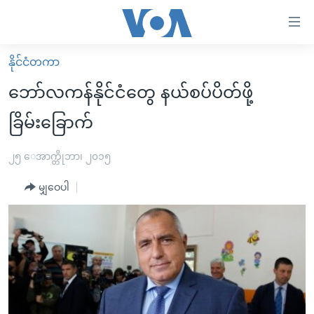
သုံး
ရ
လွယ်ကူ
နိုင်ငံတကာ
မူလစာမျက်နှာ
စေ
ဘော်လကန်နိုင်ငံတွေ နယ်စပ်ပိတ်ဖို့
မြန်မာ
သည့်
ခြိမ်းခြောက်
ကမ္ဘာ့သတင်းများ
Link
ဗွီဒီယို
နိုင်ငံတကာ
၂၅ ေအာက္တိုဘာ၊ ၂၀၁၅
များ
သတင်းလွတ်လပ်ခွင့်
အမေရိကန်
ပင်မ
မျှဝေပါ
ရပ်ဝန်းတခု လမ်းတခု အလွန်
တရုတ်
အကြောင်းအရာ
သို့
အင်္ဂလိပ်စာလေ့လာမယ်
အစ္စရေး-ပါလက်စတိုင်း
ကျော်
အပတ်စဉ်ကဏ္ဍများ
အမေရိကန်သုံးအီဒီယံ
ကြည့်
ရေဒီယိုနှင့်ရုပ်သံ အချက်အလက်များ
မကြေးမုံရဲ့ အင်္ဂလိပ်စာ
ရေဒီယို
ရန်
ပင်မ
ရေဒီယို/တီဗွီအစီအစဉ်
ရုပ်ရှင်ထဲက အင်္ဂလိပ်စာ
တီဗွီ