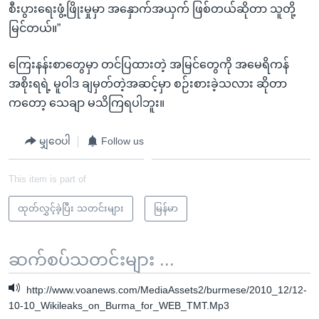
စီးပွားရေးဖွံ့ဖြိုးမှုမှာ အနှောက်အယှက် ဖြစ်တယ်ဆိုတာ သူတို့
မြင်တယ်။”
ကြေးနန်းစာတွေမှာ တင်ပြထားတဲ့ အမြင်တွေကို အမေရိကန်
အစိုးရရဲ့ မူဝါဒ ချမှတ်တဲ့အဆင့်မှာ စဉ်းစားခဲ့သလား ဆိုတာ
ကတော့ သေချာ မသိကြရပါဘူး။
မျှဝေပါ
Follow us
This item is part of
ထုတ်လွှင့်ခဲ့ပြီး သတင်းများ
မြန်မာ
ဆက်စပ်သတင်းများ ...
http://www.voanews.com/MediaAssets2/burmese/2010_12/12-
10-10_Wikileaks_on_Burma_for_WEB_TMT.Mp3