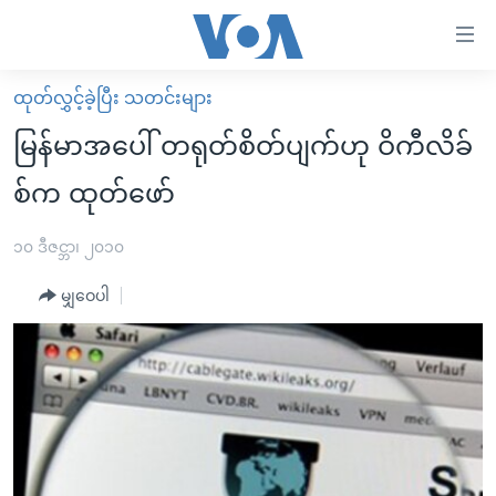
သုံး
ရ
လွယ်ကူ
ထုတ်လွှင့်ခဲ့ပြီး သတင်းများ
မူလစာမျက်နှာ
စေ
မြန်မာအပေါ် တရုတ်စိတ်ပျက်ဟု ဝိကီလိခ်
မြန်မာ
သည့်
စ်က ထုတ်ဖော်
ကမ္ဘာ့သတင်းများ
Link
ဗွီဒီယို
နိုင်ငံတကာ
၁၀ ဒီဇင္ဘာ၊ ၂၀၁၀
များ
သတင်းလွတ်လပ်ခွင့်
အမေရိကန်
ပင်မ
မျှဝေပါ
ရပ်ဝန်းတခု လမ်းတခု အလွန်
တရုတ်
အကြောင်းအရာ
သို့
အင်္ဂလိပ်စာလေ့လာမယ်
အစ္စရေး-ပါလက်စတိုင်း
ကျော်
အပတ်စဉ်ကဏ္ဍများ
အမေရိကန်သုံးအီဒီယံ
ကြည့်
ရေဒီယိုနှင့်ရုပ်သံ အချက်အလက်များ
မကြေးမုံရဲ့ အင်္ဂလိပ်စာ
ရေဒီယို
ရန်
ပင်မ
ရေဒီယို/တီဗွီအစီအစဉ်
ရုပ်ရှင်ထဲက အင်္ဂလိပ်စာ
တီဗွီ