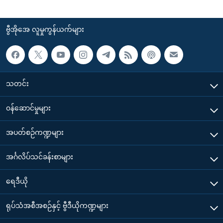
ဗွီအိုအေ လူမှုကွန်ယက်များ
သတင်း
၀န်ဆောင်မှုများ
အပတ်စဉ်ကဏ္ဍများ
အင်္ဂလိပ်သင်ခန်းစာများ
ရေဒီယို
ရုပ်သံအစီအစဉ်နှင့် ဗွီဒီယိုကဏ္ဍများ