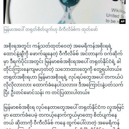
အ
သုတပဒေသာ အင်္ဂလိပ်စာ
ညွန်း
Learning English
စာမျက်နှာ
သို့
ဗွီအိုအေ လူမှုကွန်ယက်များ
မြန်မာအပေါ် တရုတ်စိတ်ပျက်ဟု ဝိကီလိခ်စ်က ထုတ်ဖော်
ကျော်
ကြည့်
အစိုးရအတွင်း ကန့်သတ်ထုတ်ဝေတဲ့ အမေရိကန်အစိုးရရဲ့
ရန်
ဘာသာစကားများ
ထောင်နဲ့ချီကို ဖောက်ချနေတဲ့ ဝီကီလိခ်စ် အင်တာနက် ဝက်ဆိုက်
ရှာဖွေ
မှာ ဒီရက်ပိုင်းအတွင်း မြန်မာစစ်အစိုးရအပေါ် တရုတ်နိုင်ငံရဲ့ ခါ
ရန်
တိုင်းကြားနေကျမဟုတ်တဲ့ သဘောထားတွေကို တွေ့ရပါတယ်။
နေရာ
တရုတ်အစိုးရဟာ မြန်မာအစိုးရရဲ့ လုပ်ရပ်တွေအပေါ် တကယ်ပဲ
သို့
လိုလိုလားလား ထောက်ခံနေပါသလား။ ဒီအကြောင်းနဲ့ပတ်သက်
ကျော်
ပြီး ဦးတင်မောင်သန်း က တင်ပြထားပါတယ်။
ရန်
မြန်မာစစ်အစိုးရ လုပ်နေတာတွေအပေါ် တရုတ်နိုင်ငံက လူအမြင်
မှာ ထောက်ခံပေမဲ့ တကယ့်နောက်ကွယ်မှာတော့ စိတ်ပျက်နေ
တယ် ဆိုတာကို ဝီကီလိခ်စ် ကနေ ထွက်ပေါ်လာတဲ့ အမေရိကန်