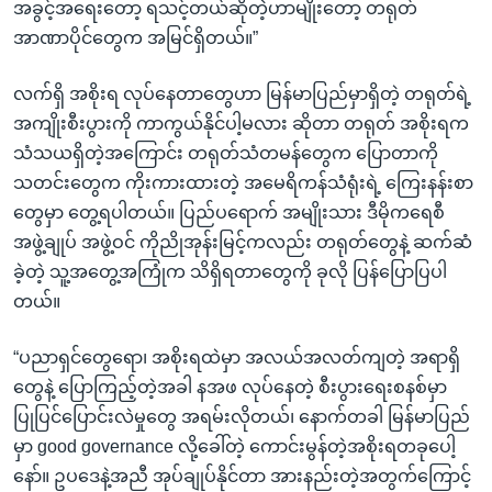
အခွင့်အရေးတော့ ရသင့်တယ်ဆိုတဲ့ဟာမျိုးတော့ တရုတ်
အာဏာပိုင်တွေက အမြင်ရှိတယ်။”
လက်ရှိ အစိုးရ လုပ်နေတာတွေဟာ မြန်မာပြည်မှာရှိတဲ့ တရုတ်ရဲ့
အကျိုးစီးပွားကို ကာကွယ်နိုင်ပါ့မလား ဆိုတာ တရုတ် အစိုးရက
သံသယရှိတဲ့အကြောင်း တရုတ်သံတမန်တွေက ပြောတာကို
သတင်းတွေက ကိုးကားထားတဲ့ အမေရိကန်သံရုံးရဲ့ ကြေးနန်းစာ
တွေမှာ တွေ့ရပါတယ်။ ပြည်ပရောက် အမျိုးသား ဒီမိုကရေစီ
အဖွဲ့ချုပ် အဖွဲ့ဝင် ကိုညိုအုန်းမြင့်ကလည်း တရုတ်တွေနဲ့ ဆက်ဆံ
ခဲ့တဲ့ သူ့အတွေ့အကြုံက သိရှိရတာတွေကို ခုလို ပြန်ပြောပြပါ
တယ်။
“ပညာရှင်တွေရော၊ အစိုးရထဲမှာ အလယ်အလတ်ကျတဲ့ အရာရှိ
တွေနဲ့ ပြောကြည့်တဲ့အခါ နအဖ လုပ်နေတဲ့ စီးပွားရေးစနစ်မှာ
ပြုပြင်ပြောင်းလဲမှုတွေ အရမ်းလိုတယ်၊ နောက်တခါ မြန်မာပြည်
မှာ good governance လို့ခေါ်တဲ့ ကောင်းမွန်တဲ့အစိုးရတခုပေါ့
နော်။ ဥပဒေနဲ့အညီ အုပ်ချုပ်နိုင်တာ အားနည်းတဲ့အတွက်ကြောင့်