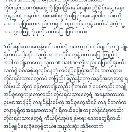
တိုင်းရင်းသားကိစ္စတွေကို ငြိမ်းငြိမ်းချမ်းချမ်း ညှိနှိုင်းဆွေးနွေး
တဲ့နည်းနဲ့ တရုတ်က စစ်အစိုးရကို ဖြေရှင်းစေချင်ပါတယ်။ ကို
အောင်သူငြိမ်းကလည်း တရုတ် ပညာရှင်တွေနဲ့ ဆက်ဆံခဲ့တဲ့ သူ့
အတွေ့အကြုံကို ခုလို ဆက်ပြောပြပါတယ်။
“တိုင်းရင်းသားတွေနဲ့ပတ်သက်လို့ကတော့ သုံးသပ်ချက်က ၂ မျိုး
ရှိတယ်ပေါ့နော်။ သူတို့ အာဏာပိုင်တွေနဲ့ စကားပြောကြည့်တဲ့
အခါ တမျိုးကတော့ သူက official line လို့လည်း ပြောလို့ရမယ်။
လက်ရှိ စစ်အစိုးရလုပ်နေတဲ့ လမ်းပြမြေပုံအတိုင်း ဆက်သွား။
တိုင်းရင်းသားတွေကပဲ တဖြည်းဖြည်းနဲ့တော့ အခွင့်အရေးတွေ ရ
လိမ့်မယ် ဆိုတဲ့ ပြောတာမျိုးလည်း ရှိတယ်။ ဒါပေမဲ့လည်း တချို့
အုပ်စုတွေကျတော့လည်း တိုင်းရင်းသားတွေရဲ့ အနေအထားက
ဥပမာအားဖြင့် ကချင်နဲ့နီးစပ်တဲ့ အုပ်စုတွေဆိုရင် ကချင်ဘက်က
စာနာမှုရှိတဲ့အနေအထားမျိုး ရှိတယ်ပေါ့။ တရုတ်နိုင်ငံမှာလည်း
တိုင်းရင်းသားတွေရဲ့ ကိုယ်ပိုင်အုပ်ချုပ်ရေး ဒေသတွေရှိတယ်။
အုပ်ချုပ်ရေးဇုံတွေရှိတယ်။ အနည်းဆုံး အဲဒီလောက်