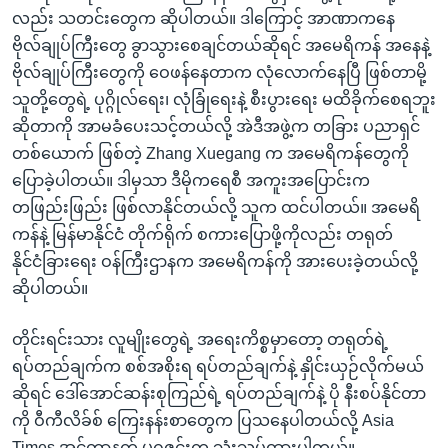
လည်း သတင်းတွေက ဆိုပါတယ်။ ဒါကြောင့် အာဏာကနေ
ဗိုလ်ချုပ်ကြီးတွေ ခွာသွားစေချင်တယ်ဆိုရင် အမေရိကန် အနေနဲ့
ဗိုလ်ချုပ်ကြီးတွေကို ဝေဖန်နေတာက လုံလောက်နေပြီ ဖြစ်တာမို့
သူတို့တွေရဲ့ ပုဂ္ဂိုလ်ရေး၊ လုံခြုံရေးနဲ့ စီးပွားရေး မထိခိုက်စေရဘူး
ဆိုတာကို အာမခံပေးသင့်တယ်လို့ အဲဒီအဖွဲ့က တခြား ပညာရှင်
တစ်ယောက် ဖြစ်တဲ့ Zhang Xuegang က အမေရိကန်တွေကို
ပြောခဲ့ပါတယ်။ ဒါမှသာ ဒီမိုကရေစီ အကူးအပြောင်းက
တဖြည်းဖြည်း ဖြစ်လာနိုင်တယ်လို့ သူက ထင်ပါတယ်။ အမေရိ
ကန်နဲ့ မြန်မာနိုင်ငံ တိုက်ရိုက် စကားပြောဖို့ကိုလည်း တရုတ်
နိုင်ငံခြားရေး ဝန်ကြီးဌာနက အမေရိကန်ကို အားပေးခဲ့တယ်လို့
ဆိုပါတယ်။
တိုင်းရင်းသား လူမျိုးတွေရဲ့ အရေးကိစ္စမှာတော့ တရုတ်ရဲ့
ရပ်တည်ချက်က စစ်အစိုးရ ရပ်တည်ချက်နဲ့ နှိုင်းယှဉ်လိုက်မယ်
ဆိုရင် ဒေါ်အောင်ဆန်းစုကြည်ရဲ့ ရပ်တည်ချက်နဲ့ ပို နီးစပ်နိုင်တာ
ကို ဝီကီလိခ်စ် ကြေးနန်းစာတွေက ပြသနေပါတယ်လို့ Asia
Times အင်တာနက် မဂ္ဂဇင်းက သုံးသပ်ထားပါတယ်။