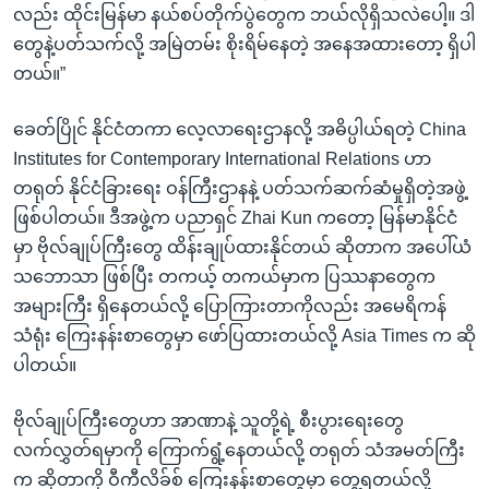
လည်း ထိုင်းမြန်မာ နယ်စပ်တိုက်ပွဲတွေက ဘယ်လိုရှိသလဲပေါ့။ ဒါ
တွေနဲ့ပတ်သက်လို့ အမြဲတမ်း စိုးရိမ်နေတဲ့ အနေအထားတော့ ရှိပါ
တယ်။”
ခေတ်ပြိုင် နိုင်ငံတကာ လေ့လာရေးဌာနလို့ အဓိပ္ပါယ်ရတဲ့ China
Institutes for Contemporary International Relations ဟာ
တရုတ် နိုင်ငံခြားရေး ဝန်ကြီးဌာနနဲ့ ပတ်သက်ဆက်ဆံမှုရှိတဲ့အဖွဲ့
ဖြစ်ပါတယ်။ ဒီအဖွဲ့က ပညာရှင် Zhai Kun ကတော့ မြန်မာနိုင်ငံ
မှာ ဗိုလ်ချုပ်ကြီးတွေ ထိန်းချုပ်ထားနိုင်တယ် ဆိုတာက အပေါ်ယံ
သဘောသာ ဖြစ်ပြီး တကယ့် တကယ်မှာက ပြဿနာတွေက
အများကြီး ရှိနေတယ်လို့ ပြောကြားတာကိုလည်း အမေရိကန်
သံရုံး ကြေးနန်းစာတွေမှာ ဖော်ပြထားတယ်လို့ Asia Times က ဆို
ပါတယ်။
ဗိုလ်ချုပ်ကြီးတွေဟာ အာဏာနဲ့ သူတို့ရဲ့ စီးပွားရေးတွေ
လက်လွှတ်ရမှာကို ကြောက်ရွံ့နေတယ်လို့ တရုတ် သံအမတ်ကြီး
က ဆိုတာကို ဝီကီလိခ်စ် ကြေးနန်းစာတွေမှာ တွေ့ရတယ်လို့