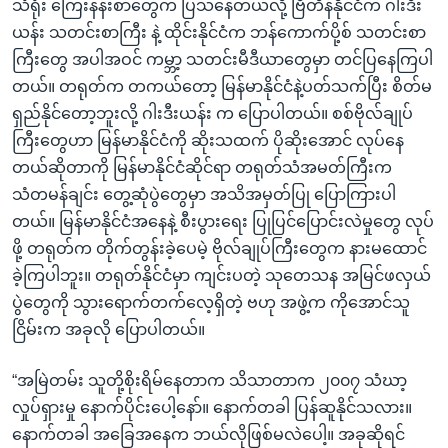
သံရုံး ကြေးနန်းစာတွေက ပြသနေတယ်လို့ ဗြိတိန်နိုင်ငံက ဂါးဒီး
ယန်း သတင်းစာကြီး နဲ့ ထိုင်းနိုင်ငံက ဘန်ကောက်ပို့စ် သတင်းစာ
ကြီးတွေ အပါအဝင် ကမ္ဘာ့ သတင်းမီဒီယာတွေမှာ တင်ပြနေကြပါ
တယ်။ တရုတ်က တကယ်တော့ မြန်မာနိုင်ငံနဲ့ပတ်သက်ပြီး စိတ်မ
ရှည်နိုင်တော့ဘူးလို့ ဂါးဒီးယန်း က ပြောပါတယ်။ စစ်ဗိုလ်ချုပ်
ကြီးတွေဟာ မြန်မာနိုင်ငံကို ဆိုးသထက် ပိုဆိုးအောင် လုပ်နေ
တယ်ဆိုတာကို မြန်မာနိုင်ငံဆိုင်ရာ တရုတ်သံအမတ်ကြီးက
သံတမန်ချင်း တွေ့ဆုံပွဲတွေမှာ အသိအမှတ်ပြု ပြောကြားပါ
တယ်။ မြန်မာနိုင်ငံအနေနဲ့ စီးပွားရေး ပြုပြင်ပြောင်းလဲမှုတွေ လုပ်
ဖို့ တရုတ်က တိုက်တွန်းခဲ့ပေမဲ့ ဗိုလ်ချုပ်ကြီးတွေက နားမထောင်
ခဲ့ကြပါဘူး။ တရုတ်နိုင်ငံမှာ ကျင်းပတဲ့ သုတေသန အမြင်ဖလှယ်
ပွဲတွေကို သွားရောက်တက်လေ့ရှိတဲ့ ဗဟု အဖွဲ့က ကိုအောင်သူ
ငြိမ်းက အခုလို ပြောပါတယ်။
“အမြဲတမ်း သူတို့စိုးရိမ်နေတာက သိသာတာက ၂၀၀၇ သံဃာ့
လှုပ်ရှားမှု နောက်ပိုင်းပေါ့နော်။ နောက်တခါ ပြန်ဆူနိုင်သလား။
နောက်တခါ အခြေအနေက ဘယ်လိုဖြစ်မလဲပေါ့။ အခုဆိုရင်