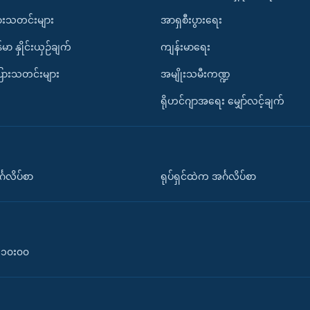
ားသတင်းများ
အာရှစီးပွားရေး
်မာ နှိုင်းယှဉ်ချက်
ကျန်းမာရေး
ပြားသတင်းများ
အမျိုးသမီးကဏ္ဍ
ရိုဟင်ဂျာအရေး မျှော်လင့်ချက်
်္ဂလိပ်စာ
ရုပ်ရှင်ထဲက အင်္ဂလိပ်စာ
၀-၁၀း၀၀