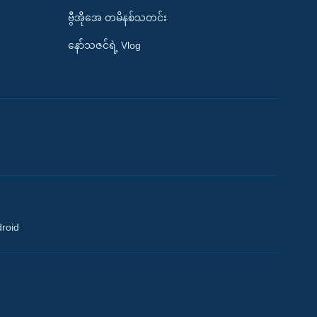
ဗွီအိုအေ တမိနစ်သတင်း
နော်သဇင်ရဲ့ Vlog
droid