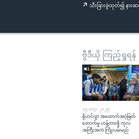
သုတပဒေသာ အင်္ဂလိပ်စာ
အ
သီးခြားခွဲထုတ်၍ နားဆင
ညွန်း
စာမျက်နှာ
သို့
ကျော်
ကြည့်
ရန်
ဗွီဒီယို ကြည့်ရှုရန်
ရှာဖွေ
ရန်
နေရာ
သို့
ကျော်
ရန်
၁၅ မတ္၊ ၂၀၂၅
ရိုဟင်ဂျာ အထောက်အပံ့ဖြတ်
တောက်မှု ဟန့်တားဖို့ ကုလ
အကြီးအကဲ ကြိုးပမ်းမည်