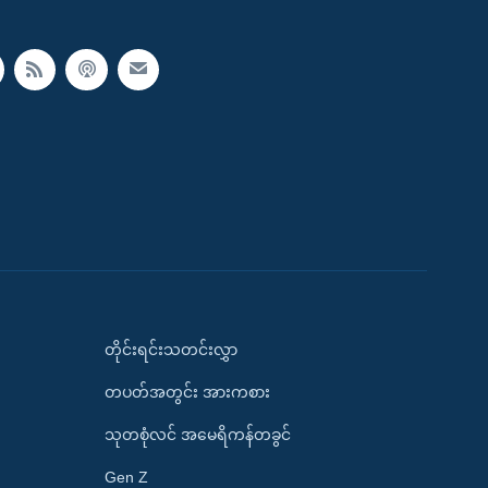
တိုင်းရင်းသတင်းလွှာ
တပတ်အတွင်း အားကစား
သုတစုံလင် အမေရိကန်တခွင်
Gen Z