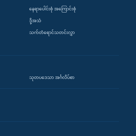
နေရာပေါင်းစုံ အကြောင်းစုံ
ဒို့အသံ
သက်တံရောင်သတင်းလွှာ
သုတပဒေသာ အင်္ဂလိပ်စာ