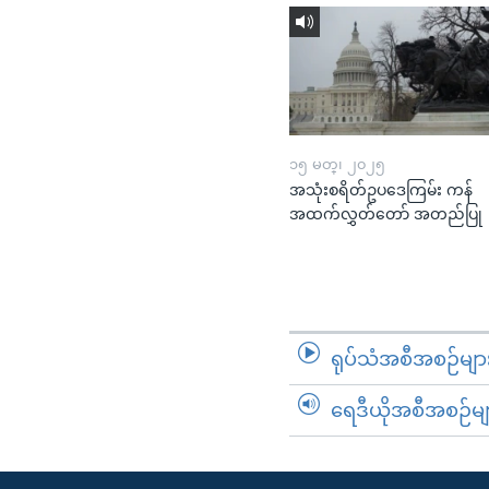
၁၅ မတ္၊ ၂၀၂၅
အသုံးစရိတ်ဥပဒေကြမ်း ကန်
အထက်လွှတ်တော် အတည်ပြု
ရုပ်သံအစီအစဉ်မျာ
ရေဒီယိုအစီအစဉ်မျ