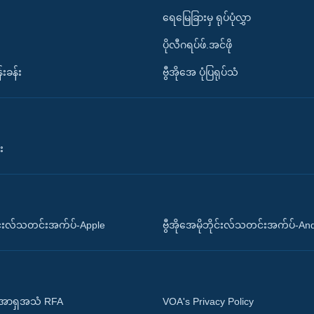
ရေမြေခြားမှ ရုပ်ပုံလွှာ
ပိုလီဂရပ်ဖ်.အင်ဖို
်းခန်း
ဗွီအိုအေ ပုံပြရုပ်သံ
း
ိုင်းလ်သတင်းအက်ပ်-Apple
ဗွီအိုအေမိုဘိုင်းလ်သတင်းအက်ပ်-An
 အာရှအသံ RFA
VOA's Privacy Policy