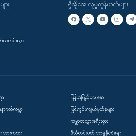
ုများ
ဗွီအိုအေ လူမှုကွန်ယက်များ
းလ်သတင်းလွှာ
ပညာ
မြန်မာပြည်မှပေးစာ
အနာဂတ်ကမ္ဘာ
မြင်ကွင်းကျယ်မှတ်စုများ
ကမ္ဘာတလွှားခရီးသွား
း အားကစား
ဒီသီတင်းပတ် အာရှနိုင်ငံရေး