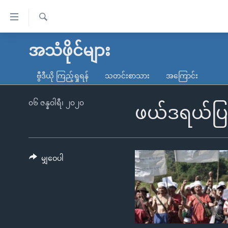
သုံး
ရ
ရှာဖွေ
လွယ်ကူ
မူလစာမျက်နှာ
အသံဖိုင်များ
ရ
စေ
မြန်မာ
လာ
ဗွီဒီယို ကြည့်ရှုရန်
သတင်းစာသား
အကြောင်း
သည့်
ဒ်
ကမ္ဘာ့သတင်းများ
Link
ဗွီဒီယို
နိုင်ငံတကာ
၀၆ ဇန္နဝါရီ၊ ၂၀၂၀
ဖယ်ဒရယ်ပြ
များ
သတင်းလွတ်လပ်ခွင့်
အမေရိကန်
ပင်မ
ရပ်ဝန်းတခု လမ်းတခု အလွန်
တရုတ်
အကြောင်းအရာ
အင်္ဂလိပ်စာလေ့လာမယ်
အစ္စရေး-ပါလက်စတိုင်း
မျှဝေပါ
သို့
အပတ်စဉ်ကဏ္ဍများ
အမေရိကန်သုံးအီဒီယံ
ကျော်
ကြည့်
ရေဒီယိုနှင့်ရုပ်သံ အချက်အလက်များ
မကြေးမုံရဲ့ အင်္ဂလိပ်စာ
ရေဒီယို
ရန်
ရေဒီယို/တီဗွီအစီအစဉ်
ရုပ်ရှင်ထဲက အင်္ဂလိပ်စာ
တီဗွီ
ပင်မ