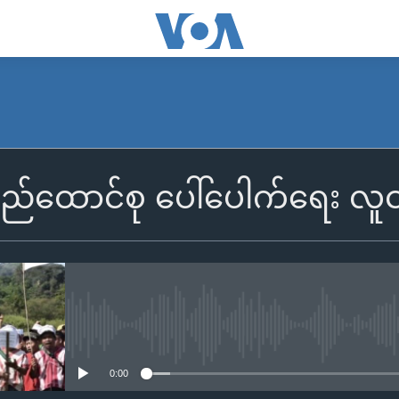
ည်ထောင်စု ပေါ်ပေါက်ရေး လူ
No media source currently availa
0:00