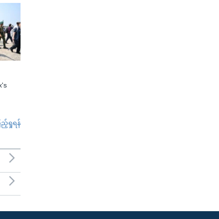
x's
်ရှုရန်