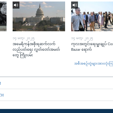
၁၄ မတ္၊ ၂၀၂၅
၁၄ မတ္၊ ၂၀၂၅
အမေရိကန်အစိုးရဆက်လက်
ကုလအတွင်းရေးမှူးချုပ် Co
လည်ပတ်ရေး လွှတ်တော်အမတ်
Bazar ရောက်
တွေ ကြိုးပမ်း
အစီအစဉ်တွဲများအားလုံးကြည့
း
ား