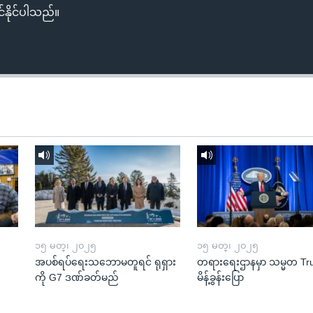
်နိုင်ပါသည်။
၁၅ မတ္၊ ၂၀၂၅
၁၅ မတ္၊ ၂၀၂၅
အပစ်ရပ်ရေးသဘောမတူရင် ရုရှား
တရားရေးဌာနမှာ သမ္မတ T
ကို G7 ဒဏ်ခတ်မည်
မိန့်ခွန်းပြော