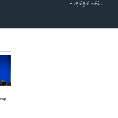
တိုက်ရိုက် လင့်ခ်
EMBED
rump