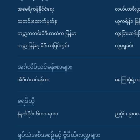
အမေရိကန်နိုင်ငံရေး
လယ်ယာစီးပွ
သတင်းထောက်မှတ်စု
ယူကရိန်း၊ မြန
ကမ္ဘာ့သတင်းမီဒီယာထဲက မြန်မာ
ထူးခြားဆန်း
ကမ္ဘာ့ မြန်မာ့ မီဒီယာမြင်ကွင်း
လူမှုရှုခင်း
အင်္ဂလိပ်သင်ခန်းစာများ
အီဒီယံသင်ခန်းစာ
မကြေးမုံရဲ့အင
ရေဒီယို
နံနက်ပိုင်း ၆း၀၀-ရး၀၀
ညပိုင်း ၉း၀
ရုပ်သံအစီအစဉ်နှင့် ဗွီဒီယိုကဏ္ဍများ