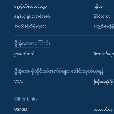
နေ့စဉ်တီဗွီသတင်းလွှာ
မြန်မာ
ရေဒီယို ရုပ်သံအစီအစဉ်
နိုင်ငံတကာ
အပတ်စဉ်တီဗွီမဂ္ဂဇင်း
တွေ့ဆုံမေးမြန
ဗွီအိုအေအကြောင်း
ဌာနမိတ်ဆက်
မီတာလှိုင်းမျာ
ဗွီအိုအေ မိုဘိုင်းလ်အက်ပ်များ ဒေါင်းလုတ်ယူရန်
Learning English
VOA+
ဗွီအိုအေမိုဘ
ဗွီအိုအေ လူမှုကွန်ယက်များ
Other Links
USAGM
လွတ်လပ်တဲ့