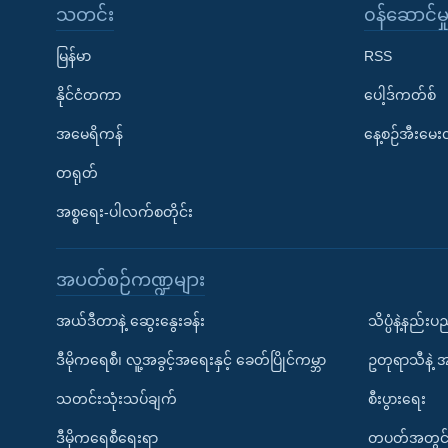
သတင်း
၀န်ဆောင်မှ
မြန်မာ
RSS
နိုင်ငံတကာ
ပေါ့ဒ်ကတ်စ်
အမေရိကန်
နေ့စဉ်အီးမေ
တရုတ်
အစ္စရေး-ပါလက်စတိုင်း
အပတ်စဉ်ကဏ္ဍများ
အယ်ဒီတာနဲ့ ဆွေးနွေးခန်း
သိပ္ပံနဲ့နည်း
ဒီမိုကရေစီ၊ လူ့အခွင့်အရေးနှင့် ခေတ်ပြိုင်ကမ္ဘာ
ဥတုရာသီနဲ့ 
သတင်းသုံးသပ်ချက်
စီးပွားရေး
ဒီမိုကရေစီရေးရာ
တပတ်အတွင်