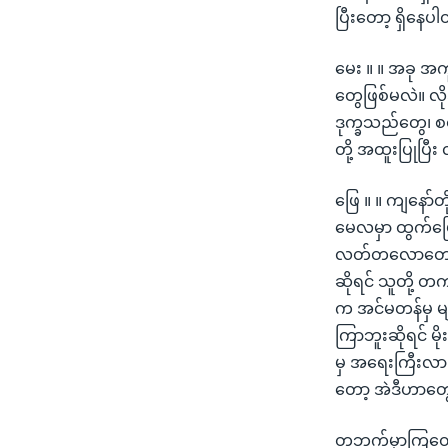
ပြီးတော့ ရှိနေပ
မေး ။ ။ အခု အက
တွေဖြစ်မလဲ။ လိ
ဒုက္ခသည်တွေ၊ စ
တို့ အထူးပြုပြ
ဖြေ ။ ။ ကျနော်တိ
မေလမှာ ထွက်ပြေ
လတ်တလောတော့ စာ
ဆိုရင် သူတို့ တ
က အင်မတန်မှ မျ
ကြာဘူးဆိုရင် မို
မှ အရေးကြီးလာပြ
တော့ အဲဒီဟာတွ
တဘက်မှာကြတော့