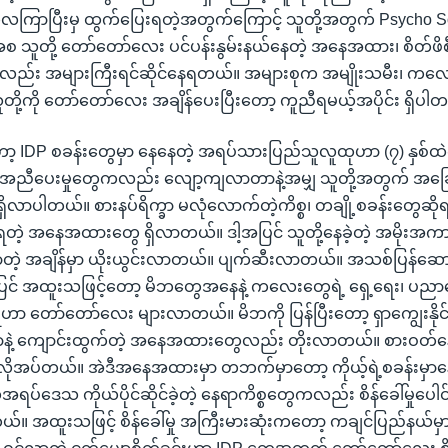
လကြာပြီးမှ ထွက်ပြေးရတဲ့အတွက်ကြောင့် သူတို့အတွက် Psycho So
ရာအစ သူတို့ တော်တော်လေး ပင်ပန်းနွမ်းနယ်နေတဲ့ အနေအထား၊ စိတ်ဖိစ
း အများကြီးရင်ဆိုင်နေရတယ်။ အများစုက အမျိုးသမီး၊ ကလေး
တို့ကို တော်တော်လေး အချိန်ပေးပြီးတော့ ကူညီရမယ့်အပိုင်း ရှိပါ
IDP စခန်းတွေမှာ နေနေတဲ့ အရပ်သားပြည်သူလူထုဟာ (၇) နှစ်ထဲက
ူအညီပေးမှုတွေကလည်း လျော့ကျလာတာနဲ့အမျှ သူတို့အတွက် အခြေ
ှိလာပါတယ်။ စားနပ်ရိက္ခာ မလုံလောက်တဲ့ကိစ္စ၊ တချို့စခန်းတွေဆိုရင
ရတဲ့ အနေအထားတွေ ရှိလာတယ်။ ဒါ့အပြင် သူတို့နေခဲ့တဲ့ အမိုးအက
ာတဲ့ အချိန်မှာ ယိုးယွင်းလာတယ်။ ပျက်ဆီးလာတယ်။ အသစ်ပြန်ဆောက
င် အထူးသဖြင့်တော့ မိဘတွေအနေနဲ့ ကလေးတွေရဲ့ ရှေ့ရေး၊ ပညာရ
ဟာ တော်တော်လေး များလာတယ်။ မိဘကို ပြန်ပြီးတော့ ရှာကျွေးနိုင
နဲ့ ကျောင်းထွက်တဲ့ အနေအထားတွေလည်း တိုးလာတယ်။ စားဝတ်
ိုအပ်တယ်။ အဲဒီအနေအထားမှာ တဘက်မှာတော့ ကိုယ့်ရဲ့စခန်းမှာ
အရပ်ဒေသ ကိုယ်ပိုင်ဆိုင်ခဲ့တဲ့ နေရာကိစ္စတွေကလည်း စိန်ခေါ်မှုပေါင
တယ်။ အထူးသဖြင့် စိန်ခေါ်မှု အကြီးမားဆုံးကတော့ ကချင်ပြည်နယ်မှ