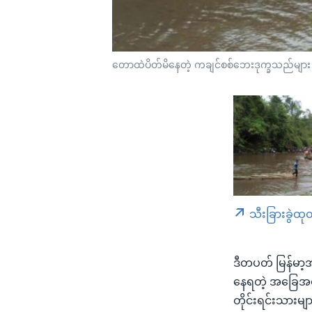
တောထဲပိတ်မိနေတဲ့ ကချင်စစ်ဘေးဒုက္ခသည်များ
သီးခြားခွဲထု
ဒီတပတ် မြန်မာ့
နေရတဲ့ အခြေအန
တိုင်းရင်းသားမျာ