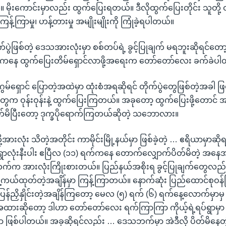
ိုးကောင်းမှာလည်း ထွက်ပြေးရတယ်။ ဒီလိုထွက်ပြေးတိုင်း သူတို့ ထွက
ကြန့်ကြာမှု၊ ဟန့်တားမှု အမျိုးမျိုးကို ကြုံခဲ့ရပါတယ်။
်ပွဲဖြစ်တဲ့ ဒေသအားလုံးမှာ စစ်တပ်ရဲ့ ခွင့်ပြုချက် မရဘူးဆိုရင်တေ
ကနေ ထွက်ပြေးတိမ်ရှောင်လာဖို့အရေးက တော်တော်လေး ခက်ခဲပ
ဂွမ်ရှောင် ပြောတဲ့အထဲမှာ ထုံးစံအရဆိုရင် တိုက်ပွဲတွေဖြစ်တဲ့အခါ ဖြစ
ေက ဝုန်းဝုန်းနဲ့ ထွက်ပြေးကြတယ်။ အခုတော့ ထွက်ပြေးဖို့တောင် အခ
ပိတ်မိပြီးတော့ ဒုက္ခပိုရောက်ကြတယ်ဆိုတဲ့ သဘောလား။
ု့အားလုံး သိတဲ့အတိုင်း ကာမိုင်းမြို့နယ်မှာ ဖြစ်ခဲ့တဲ့ … ဧရိယာမှာဆ
ာလုံးနီးပါး ဧပြီလ (၁၁) ရက်ကနေ တောက်လျှောက်ပိတ်မိတဲ့ အနေအထာ
 အားလုံးကြိုးစားတယ်။ ပြည်နယ်အစိုးရ ခွင့်ပြုချက်တွေလည်း
့ကယ်ထုတ်တဲ့အချိန်မှာ ကြန့်ကြာတယ်။ နောက်ဆုံး ပြည်ထောင်စုဝန
 ပြန်ညှိနှိုင်းတဲ့အချိန်ကြတော့ မေလ (၅) ရက် (၆) ရက်နေ့လောက်မှာမှ 
အထားဆိုတော့ ဒါဟာ တော်တော်လေး ရက်ကြာကြာ ကိုယ့်ရဲ့ရပ်ရွာမှာ 
ဖြစ်ပါတယ်။ အခုဆိုရင်လည်း … ဒေသဘက်မှာ အဲဒီလို ပိတ်မိနေ