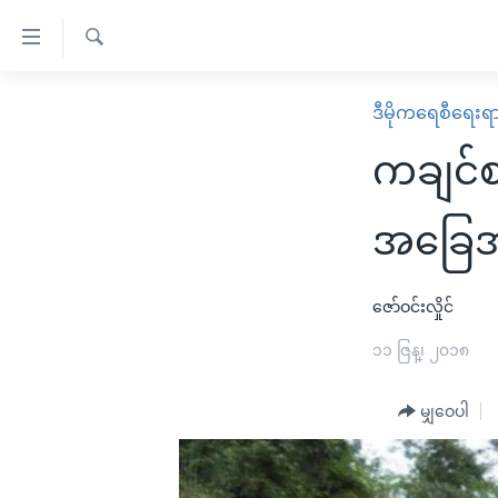
သုံး
ရ
ရှာဖွေ
လွယ်ကူ
မူလစာမျက်နှာ
ဒီမိုကရေစီရေးရ
ရ
စေ
မြန်မာ
လာ
ကချင်စ
သည့်
ဒ်
ကမ္ဘာ့သတင်းများ
Link
ဗွီဒီယို
နိုင်ငံတကာ
အခြေ
များ
သတင်းလွတ်လပ်ခွင့်
အမေရိကန်
ပင်မ
ရပ်ဝန်းတခု လမ်းတခု အလွန်
တရုတ်
ဇော်ဝင်းလှိုင်
အကြောင်းအရာ
အင်္ဂလိပ်စာလေ့လာမယ်
အစ္စရေး-ပါလက်စတိုင်း
၁၁ ဇြန္၊ ၂၀၁၈
သို့
အပတ်စဉ်ကဏ္ဍများ
အမေရိကန်သုံးအီဒီယံ
ကျော်
မျှဝေပါ
ကြည့်
ရေဒီယိုနှင့်ရုပ်သံ အချက်အလက်များ
မကြေးမုံရဲ့ အင်္ဂလိပ်စာ
ရေဒီယို
ရန်
ရေဒီယို/တီဗွီအစီအစဉ်
ရုပ်ရှင်ထဲက အင်္ဂလိပ်စာ
တီဗွီ
ပင်မ