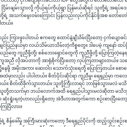
မှုနဲ့ ဝင်လာတဲ့ ငှက်ပျောစိုက်ခင်းဟာ IDP တွေအတွက် တော်တော်လေး စိန
းချမ်းသွားလို့ ကိုယ့်ရပ်ကိုယ့်ရွာ ပြန်မယ်ဆိုရင် သူတို့ရဲ့ အရပ်ဒေသ
ု့ရဲ့ အသက်မွေးဝမ်းကြောင်း ပြန်လည်းလုပ်ကိုင်နိုင်ဖို့အစ တော်တော်
ပါတယ်။
လည်း ကြားဖူးပါတယ် ဧကတွေ ထောင်နဲ့ချီသိမ်းပြီးတော့ ငှက်ပျောခင်
်ပြည်နယ်မှာ လယ်သိမ်ယာသိမ်းတဲ့ကိစ္စတွေ။ ဒါပေမဲ့ ကျနော် ထပ်ပ
်တွေ ကူညီဖို့တို့၊ စစ်ဘေးရှောင်တွေကို ကူညီဖို့တို့ ပြောကြတဲ့နေရ
ညီ လိုအပ်တာကို အာရုံစိုက်ပြီးတော့ လုပ်ကြတာများတယ်။ 
ု့နေဖို့ အမိုးအကာ၊ ဆေးဝါး၊ သောက်သုံးရေတို့ ပြောကြတယ်။ စော
့အထဲမှာလည်း ပါပါတယ်။ စိတ်ပိုင်းဆိုင်ရာ ကူညီမှု၊ ရေရှည်မှာ ကလ
်။ စိတ်ထိခိုက်သွားတယ်။ သူတို့ကြီးလာရင် ဘာဖြစ်သွားမလဲ မသိဘူး
ု သူတို့တသက်မှာ ဘယ်လောက်အထိ ရေရှည်ပါသွားမလဲဆိုတာ မသ
ဆုံးရှုံးရတဲ့ဟာလည်းရှိတော့ အဲဒီဟာအတွက်ကော စဉ်းစားပြီးတော
ပ်ကြပြီလား။
ု့ရဲ့ စိန်ခေါ်မှု အကြီးမားဆုံးကတော့ ဒီရေရှည်ပိုင်းကို ထည့်သွင်းစဉ်း