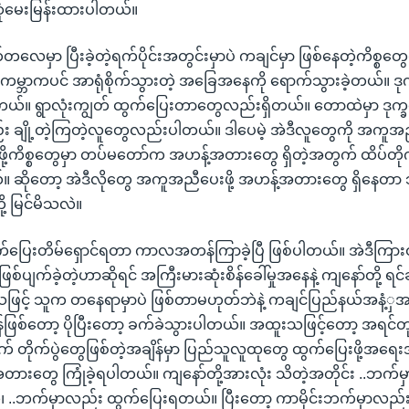
့ဆုံမေးမြန်းထားပါတယ်။
လေမှာ ပြီးခဲ့တဲ့ရက်ပိုင်းအတွင်းမှာပဲ ကချင်မှာ ဖြစ်နေတဲ့ကိစ္စတွေ
ကမ္ဘာကပင် အာရုံစိုက်သွားတဲ့ အခြေအနေကို ရောက်သွားခဲ့တယ်။ ဒုက
တယ်။ ရွာလုံးကျွတ် ထွက်ပြေးတာတွေလည်းရှိတယ်။ တောထဲမှာ ဒု
 ချို့တဲ့ကြတဲ့လူတွေလည်းပါတယ်။ ဒါပေမဲ့ အဲဒီလူတွေကို အကူအညီပေ
ု့ကိစ္စတွေမှာ တပ်မတော်က အဟန့်အတားတွေ ရှိတဲ့အတွက် ထိပ်တို
 ဆိုတော့ အဲဒီလိုတွေ အကူအညီပေးဖို့ အဟန့်အတားတွေ ရှိနေတာ ဘ
ို့ မြင်မိသလဲ။
ထွက်ပြေးတိမ်ရှောင်ရတာ ကာလအတန်ကြာခဲ့ပြီ ဖြစ်ပါတယ်။ အဲဒီကြား
ျက်ခဲ့တဲ့ဟာဆိုရင် အကြီးမားဆုံးစိန်ခေါ်မှုအနေနဲ့ ကျနော်တို့ ရင်ဆ
င့် သူက တနေရာမှာပဲ ဖြစ်တာမဟုတ်ဘဲနဲ့ ကချင်ပြည်နယ်အနံ့ှအပြ
်ဖြစ်တော့ ပိုပြီးတော့ ခက်ခဲသွားပါတယ်။ အထူးသဖြင့်တော့ အရင်တ
 တိုက်ပွဲတွေဖြစ်တဲ့အချိန်မှာ ပြည်သူလူထုတွေ ထွက်ပြေးဖို့အရေး
းတွေ ကြုံခဲ့ရပါတယ်။ ကျနော်တို့အားလုံး သိတဲ့အတိုင်း ..ဘက်မှာ
၊ ..ဘက်မှာလည်း ထွက်ပြေးရတယ်။ ပြီးတော့ ကာမိုင်းဘက်မှာလည်