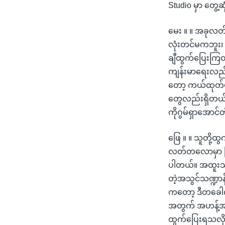
Studio မှာ တွေ
မေး ။ ။ အခုလတ်တ
လုံးတင်မကဘူး၊ 
ချီထွက်ပြေးကြ
ကျန်းမာရေးလည်း
တော့ ကယ်ထုတ်ဖိ
တွေလည်းရှိတယ်။
ကိုဂွမ်ရှာအောင်တ
ဖြေ ။ ။ သူတို့
လတ်တလောမှာ ဖြစ်ပ
ပါတယ်။ အထူးသဖြ
တဲ့အသွင်သဏ္ဍာန
ကတော့ ဒီတခေါက်
အတွက် အဟန့်အတာ
ထွက်ပြေးရသလို