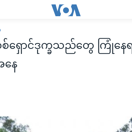
ာ
စ်ရှောင်ဒုက္ခသည်တွေ ကြုံနေ
အနေ