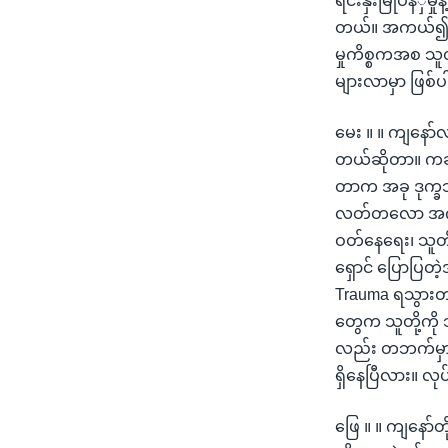
ရင်းနှီးမြုပ်နံှ
တယ်။ အကယ်၍ ငြိမ်
မှုကိစ္စကအစ သူတိ
များလာမှာ ဖြစ်
မေး ။ ။ ကျနော်
တယ်ဆိုတာ။ ကချင
တာက အခု ဒုက္ခသည
လတ်တလော အကူအ
ဝတ်နေရေး၊ သူတိ
ရှောင် ပြောပြတဲ
Trauma ရသွားတယ
တွေက သူတို့ကိ
လည်း တဘက်မှာ 
ရှိနေပြီလား။ လု
ဖြေ ။ ။ ကျနော်တိ