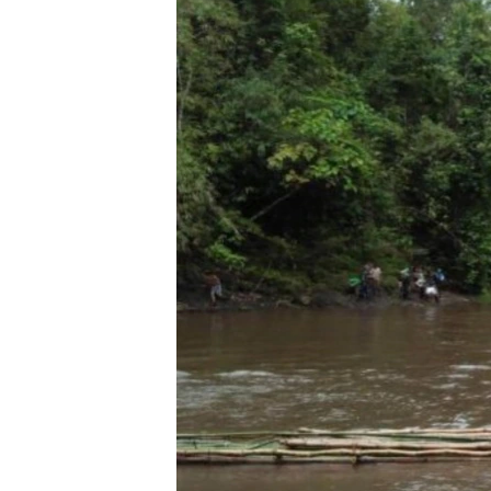
သုတပဒေသာ အင်္ဂလိပ်စာ
အ
ညွန်း
စာမျက်နှာ
သို့
ကျော်
ကြည့်
ရန်
ရှာဖွေ
ရန်
နေရာ
သို့
ကျော်
ရန်