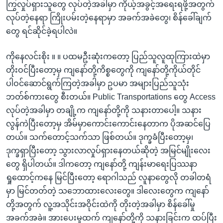
ကြွလှုပ်ရှားသူတွေ လုပ်တဲ့အခါမှာ ကိုယ့်အခွင့်အရေးရဖို့အတွက်
လုပ်တဲ့နေရာ ကြိုးပမ်းတဲ့နေရာမှာ အခက်အခဲတွေ၊ စိန်ခေါ်ချက်
တွေ ရင်ဆိုင်ခဲ့ရပါလဲ။
ကိုနေလင်းစိုး ။ ။ ပထမဦးဆုံးကတော့ ပြည်သူလူထုကြားထဲမှာ
တိုးဝင်ပြီးတော့မှ ကျနော်တို့ကိစ္စတွေကို ကျနော်တို့ကိုယ်တိုင်
ပါဝင်ဆောင်ရွက်ကြတဲ့အခါမှာ ဥပမာ အများပြည်သူသုံး
ဘတ်စ်ကားတွေ စီးတယ်။ Public Transportations တွေ Access
လုပ်တဲ့အခါမှာ တချို့က ကျနော်တို့ကို သနားတာပေါ့။ သနား
လွန်ကဲပြီးတော့မှ အိမ်မှာကောင်းကောင်းနေတာက ပိုအဆင်ပြေ
တယ်။ သက်တောင့်သက်သာ ဖြစ်တယ်။ ဒုက္ခခံပြီးတော့မှ၊
ဒုက္ခရှာပြီးတော့ သွားလာလှုပ်ရှားနေတယ်ဆိုတဲ့ အမြင်မျိုးလေး
တွေ ရှိပါတယ်။ ဒါကတော့ ကျနော်တို့ ကျန်းမာရေးပြဿနာ
ရှုထောင့်ကနေ မြင်ပြီးတော့ ရောဂါသည် လူနာတွေလို တခါတရံ
မှာ မြင်တတ်တဲ့ သဘောထားလေးတွေ။ ဒါလေးတွေက ကျနော်
တို့အတွက် လူ့အသိုင်းအဝိုင်းထဲကို တိုးတဲ့အခါမှာ စိန်ခေါ်မှု
အခက်အခဲ။ အားပေးမှုထက် ကျနော်တို့ကို သနားခြင်းက ထပ်ပြီး