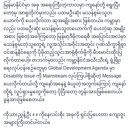
မြန်မာနိုင်ငံမှာ အခု အရေးကြီးတဲ့ကာလမှာ ကျနော်တို့ ရွေးပြီး
တော့မှ အာရှတိုက်မှာလည်း ပထမဦးဆုံး မသန်စွမ်းသူတ
ယောက်ကို ပေးလိုက်တာ ဆုအမျိုးအစား ဖြစ်တယ်။ ကမ္ဘာမှာ
လည်း ပထမဦးဆုံး မသန်စွမ်းသူတယောက်ကို ပေးတဲ့ဆု အမျိုး
အစား ဖြစ်တဲ့အခါကြတော့ မြန်မာ့ဒီမိုကရေစီ အပြောင်းအလဲမှာ
မသန်စွမ်းတဲ့သူတွေရဲ့ လူ့အသိုင်းအဝိုင်းအတွင်း ဂုဏ်သိက္ခာရှိစွာ
ဝင်ဆန့်နိုင်ရေးကို ပိုမိုထည့်သွင်းအာရုံစိုက်ဖို့ကို မီးမောင်းထိုးပြ
လိုက်တာပေါ့။ တဘက်မှာလည်း ကမ္ဘာ့နိုင်ငံအသီးသီးရဲ့ ဖွံ့ဖြိုး
ရေးလုပ်ငန်းစဉ်တွေမှာ Global Development Agenda မှာ
Disability Issue ကို Mainstream လုပ်ကြပါစို့ဆိုတဲ့ Message
ပေးလိုက်တယ်လို့ ကျနော်အနေနဲ့ ခံယူတဲ့အတွက်ကြောင့် ကျနော်
တို့ရဲ့ လှုပ်ရှားမှုတွေကိုတော့ ပိုပြီးတော့ တွန်းအားဖြစ်စေတယ်၊
ခွန်အားဖြစ်စေတယ်။
ကိုသားညွှန့်ဦး ။ ။ ကိုနေလင်းစိုး အခုလို ရှင်းပြပေးတာ ကျေးဇူး
အများကြီးတင်ပါတယ်။