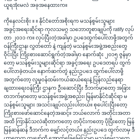
ယူရအုံးမလဲ အခုအနေထားက။
ကိုနေလင်းစိုး ။ ။ နိုင်ငံတော်အစိုးရက မသန်စွမ်းသူများ
အခွင့်အရေးဆိုင်ရာ ကုလသမဂ္ဂ သဘောတူစာချုပ်ကို ratify လုပ်
တာ ၂၀၁၁ က။ လုပ်ပြီးတဲ့အခါမှာ ဥပဒေထွက်ပေါ်လာဖို့အတွက်
ဝန်ကြီးဌာန၊ လွှတ်တော် နဲ့ ကျန်တဲ့ မသန်စွမ်းအဖွဲ့အစည်းတွေ
ဝိုင်းပြီး ကြိုးစားဆောင်ရွက်တဲ့အခါမှာ နောက်ဆုံး ၂၀၁၅ ဇွန်မှာ
တော့ မသန်စွမ်းသူများဆိုင်ရာ အခွင့်အရေး ဥပဒေတရပ် ထွက်
ပေါ်လာခဲ့တယ်။ နောက်ဆက်တွဲ နည်းဥပဒေ ထွက်ပေါ်လာဖို့
အတွက်တော့ လူမှုဝန်ထမ်းကယ်ဆယ်ရေးနဲ့ ပြန်လည်နေရာ
ချထားရေးဝန်ကြီး ဌာနက ဦးဆောင်ပြီး ဒီဘက်မှာတော့ အခြား
တဘက်မှာတော့ မသန်စွမ်းအဖွဲ့အစည်း၊ မြန်မာနိုင်ငံဆိုင်ရာ မ
သန်စွမ်းသူများ အသင်းချုပ်လည်းပါတယ်။ စုပေါင်းပြီးတော့
ကြိုးစားဖော်ဆောင်နေတဲ့အဆင့်။ ဘယ်လောက် အတိုင်းအတာ
အထိ ကြာနိုင်သလဲဆိုတာကတော့ တပိုင်းကတော့ ပိုပြီးတော့ မြန်
မြန်ဆန်ဆန် ဒီဘက်က မျှော်လင့်တယ်။ နည်းဥပဒေ ထွက်လာမှ ဒီ
ဟာတွေက ကျနော်တို့ အောက်ခြေမြေပြင်မှာ မသန်စွမ်းသူတွေ