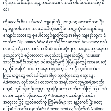
ကိုနေလင်းစိုးတို့အနေနဲ့ ဘယ်လောက်အထိ ပါဝင်ပတ်သက်မှု ရှိ
လဲ။
ကိုနေလင်းစိုး ။ ။ ဒီမှာလဲ ကျနော်တို့ ၂၀၁၃-၁၄ လောက်ကစပြီး
လှုပ်ရှားပါတယ်။ အားလုံးသိတဲ့အတိုင်း တက္ကသိုလ်ကျောင်းသူ
ကျောင်းသားတွေ စုပေါင်းလှုပ်ရှားကြတဲ့အခါမှာ ကျနော်တို့က ဒီ
ဘက်က Diplomacy Way နဲ့ တတ်နိုင်သလောက် Advocacy လုပ်
တာပေါ့။ ဒီမှာ တဘက်က နိုင်ငံတော်အစိုးရက အထူးပညာရေးတ
ခုတည်းကိုပဲ စဉ်းစားတာ မဟုတ်ဘဲနဲ့ ကျနော်တို့ရဲ့ inclusion
အသိုင်းအဝိုင်းတွင်းမှာ ဝင်ဆန့်နိုင်ဖို့ကို ပိုပြီးဖြစ်ထွန်းအားပေးတဲ့
လူတိုင်းအကြုံဝင်ပညာရေးကဏ္ဍတွေ ပါလာဖို့ လွှတ်တော်မှာ
ကြားနာပွဲတွေ ဖိတ်ခေါ်တဲ့အခါမှာ သွားပြီးတော့ ဆွေးနွေး
Advocacy လုပ်တယ်။ တဘက်က အရပ်ဘက်လူမှု့အဖွဲ့အစည်း
တွေရဲ့ လုပ်ငန်းစဉ်တွေမှာ သွားပြီးတော့ တက်တက်ကြွကြွ ပါဝင်
တယ်။ နောက် လိုအပ်သလို Advocacy ဆောင်ရွက်တယ်။
အထူးသဖြင့် လွှတ်တော်ကို ကြိမ်ဖန်များစွာ ချဉ်းကပ်ပြီးတော့
ပြောခဲ့ပါတယ်။ နောက်ဆုံး Amendment လုပ်လိုက်တဲ့ National