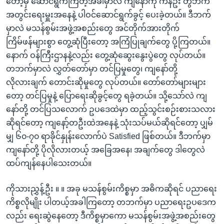
တော့မှ ဆောင်ရွက်ကြတဲ့အခါမှာလဲ ကျနော်ကို ကနဦး တွဲဘက်
အတွင်းရေးမှူးအနေနဲ့ ပါဝင်ဆောင်ရွက်ခွင့် ပေးခဲ့တယ်။ ဒီဘက်
မှာလဲ မသန်စွမ်းအဖွဲ့အစည်းတွေ အင်တိုက်အားတိုက်
ကြိမ်ဖန်များစွာ တွေ့ဆုံပြီးတော့ အကြံပြုချက်တွေ ပို့ကြတယ်။
နောက် ဝန်ကြီးဌာနနဲ့လည်း တွေ့ဆုံဆွေးနွေးပွဲတွေ လုပ်တယ်။
တဘက်မှာလဲ လွှတ်တော်မှာ တင်ပြမှုတွေ၊ ကျနော်တို့
လိုလားချက် တောင်းဆိုမှုတွေ လုပ်တယ်။ တော်တော်များများ
တော့ တင်ပြမှုနဲ့ ပြောရေးဆိုခွင့်တွေ ရခဲ့တယ်။ သို့သော်လဲ ကျ
နော်တို့ တင်ပြသလောက် ဥပဒေထဲမှာ ထည့်သွင်းစဉ်းစားသလား
ဆိုရင်တော့ ကျနော့်တဦးထဲအနေနဲ့ သုံးသပ်မယ်ဆိုရင်တော့ ပျှမ်
မျှ ၆၀-၇၀ ရာခိုင်နှုန်းလောက်ပဲ Satisfied ဖြစ်တယ်။ ဒီဘက်မှာ
ကျနော်တို့ ပိုလိုလားတယ့် အခြေအနေ၊ အချက်တွေ ဒါတွေလဲ
ထပ်ကျန်နေပါသေးတယ်။
ကိုသားညွှန့်ဦး ။ ။ အခု မသန်စွမ်းကိစ္စမှာ အဓိကဆိုရင် ပညာရေး
ကိစ္စလိုမျိုး ပါတယ့်အခါကြတော့ တဘက်မှာ ပညာရေးဥပဒေက
လည်း ရေးဆွဲနေတော့ ဒီကိစ္စမှာကော မသန်စွမ်းအဖွဲ့အစည်းတွေ