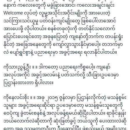
နောက် ကလေးတွေကို မခွဲခြားအောင်၊ ကလေးအချင်းချင်း
Welcome လုပ်တဲ့ လူမှု့အသိုင်းအဝိုင်းမျိုးကို အားပေးတဲ့
သင်ကြားသင်ယူမှု ပတ်ဝန်းကျင်မျိုးတွေ ဖြစ်ပေါ်လာအောင်
အားပေးဖို့ လိုပါတယ်။ စနစ်တခုလုံးကို တတ်နိုင်သလောက်
ပြောင်းပေးရင်တော့ အခုနပြောတဲ့ ကျနော်တို့ဘက်က တပန်းရှုံး
နိုင်တဲ့ အခြေအနေတွေကို ကျော်လွှာသွားနိုင်မှာပေါ့။ တဘက်မှာ
လဲ ပျော်ရွှင်စွာနဲ့ ပညာရေးမှာ အခွင့်အရေး ရလာနိုင်ပါတယ်။
ကိုသားညွှန့်ဦး ။ ။ ဒါကတော့ ပညာရေးကိစ္စပေါ့။ ကျနော်
အလုပ်အကိုင် အခွင့်အလမ်းနဲ့ ပတ်သက်လို့ သီးခြားဥပဒေမှာ
ပြဌာန်းထားတာ ရှိပါလား။
ကိုနေလင်းစိုး ။ ။ အခု ၂၀၁၅ ဇွန်လမှာ ပြဌာန်းလိုက်တဲ့ မသန်စွမ်း
သူများ အခွင့်အရေးဆိုင်ရာ ဥပဒေမှာတော့ မသန်စွမ်းသူတွေကို
ဝေပုံကျ ခွဲတမ်းစနစ်နဲ့ အလုပ်ခန့်ရမယ်ဆိုပြီးပါတယ်။ ရာခိုင်နှုန်း
ဘယ်လောက်လဲဆိုတာကို ဆုံးဖြတ်ခွင့် ဘယ်သူကို ပေးထားလဲဆို
တော့ အခု ဒုသမ္မတတဦးက ဦးဆောင်ပြီး ဖွဲ့စည်းမယ့် အမျိုးသား