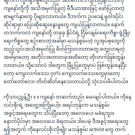
ချက်က လှုပ်ရှားမှုတွေလည်း အားကောင်းကျယ်ပြန့်လာသလို
ကျနော်တို့ကို အသိအမှတ်ပြုတဲ့ မီဒီယာအားဖြင့် ဖော်ပြလာတဲ့
စာမျက်နှာတွေ ပိုများလာတယ်။ ဒီဘက်က ဥပဒေနဲ့ မူဝါဒပိုင်း
ဆိုင်ရာမှာ ပြောဆိုဆွေးနွေးမှုတွေ ကျယ်ပြန့်လာတယ်။ နောက်
တဘက်ကလဲ ကျနော်တို့ တခုခု နိုင်ငံရဲ့ ငြိမ်းချမ်းရေးကိစ္စ၊ ဖွံ့ဖြိုး
ရေးကိစ္စတွေ စဉ်းစားတဲ့အခါမှာ မသန်စွမ်းတဲ့ လူအုပ်စုတွေကို
ထည့်သွင်းအသိအမှတ်ပြု ဖိတ်ကြားလာတာတွေ တွေ့လာရတဲ့
အခါမှာတော့ အတိုင်းအတာတခုအထိတော့ တိုးတက်ဖြစ်ထွန်း
လာတယ်။ သို့သော်လဲ ဒါတွေက မြို့ပြတွေမှာပဲ ဖြစ်ထွန်းနေပြီး
တော့ ကျေးလက်ဒေသ ၇၀% ကျေးလက်ဒေသတွေမှာတော့
တော်တော်လေး တိတ်ဆိတ်နေသေးတယ်လို့ သုံးသပ်မိပါတယ်။
ကိုသားညွှန့်ဦး ။ ။ ကျနော် တဆက်တည်း မေးချင်ပါတယ်။ ကိုနေ
လင်းစိုးရဲ့ အတွေ့အကြုံပေါ့။ အရင်တုန်းက မသန်စွမ်း
အခွင့်အရေးတွေက သိပ်ပြီးတော့ အလေးပေး မခံရဘူး။
နောက်ပိုင်းမှာ အလေးပေး ခံရတယ်။ ဒါပေမဲ့ ဒီအခွင့်အရေးတွေ
ရဖို့အတွက် ကိုနေလင်းစိုးလိုမျိုး မသန်စွမ်း activist တွေ တက်