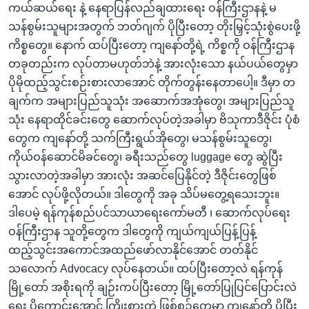
ကယ်ဆယ်ရေး နဲ့ နေရာပြန်လည်ချထားရေး ဝန်ကြီးဌာနနဲ့ မ
သန်စွမ်းသူများအတွက် ဘတ်ဂျက် ပိုပြီးတော့ တိုးမြှင့်သုံးစွဲပေးဖို့
ကိစ္စတွေ။ နောက် ထပ်ပြီးတော့ ကျနော်တို့ရဲ့ ကိစ္စကို ဝန်ကြီးဌာန
တခုတည်းက လုပ်တာမဟုတ်ဘဲနဲ့ အားလုံးသော နယ်ပယ်တွေမှာ
ပိုမိုထည့်သွင်းစဉ်းစားလာအောင် တိုက်တွန်းနေတာပေါ့။ ဒီမှာ တ
ချက်က အများပြည်သူသုံး အဆောက်အအုံတွေ၊ အများပြည်သူ
သုံး နေရာထိုင်ခင်းတွေ ဆောက်လုပ်တဲ့အခါမှာ ဗိသုကာဒီဇိုင်း ပုံစံ
တွေက ကျနော်တို့ သက်ကြီးရွယ်အိုတွေ၊ မသန်စွမ်းသူတွေ၊
ကိုယ်ဝန်ဆောင်မိခင်တွေ၊ ခရီးသည်တွေ luggage တွေ ဆွဲပြီး
သွားလာတဲ့အခါမှာ အားလုံး အဆင်ပြေနိုင်တဲ့ ဒီဇိုင်းတွေဖြစ်
အောင် လုပ်ဖို့လိုတယ်။ ဒါတွေကို အခု သိပ်မတွေ့ရသေးဘူး။
ဒါပေမဲ့ ရန်ကုန်စည်ပင်သာယာရေးကော်မတီ ၊ ဆောက်လုပ်ရေး
ဝန်ကြီးဌာန သူတို့တွေက ဒါတွေကို ကျယ်ကျယ်ပြန့်ပြန့်
ထည့်သွင်းအကောင်အထည်ဖော်လာနိုင်အောင် တတ်နိုင်
သလောက် Advocacy လုပ်နေတယ်။ ထပ်ပြီးတော့လဲ ရန်ကုန်
မြို့တော် အစိုးရကို ချဉ်းကပ်ပြီးတော့ မြို့တော်ပြုပြင်ပြောင်းလဲ
ရေး ပိုကောင်းအောင် ကြိုးစားတဲ့ ဖြစ်စဉ်တွေမှာ ကျနော်တို့ ပိုပြီး