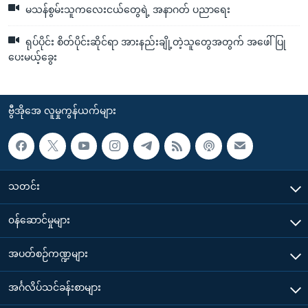
မသန်စွမ်းသူကလေးငယ်တွေရဲ့ အနာဂတ် ပညာရေး
ရုပ်ပိုင်း စိတ်ပိုင်းဆိုင်ရာ အားနည်းချို့တဲ့သူတွေအတွက် အဖေါ်ပြု
ပေးမယ့်ခွေး
ဗွီအိုအေ လူမှုကွန်ယက်များ
သတင်း
၀န်ဆောင်မှုများ
အပတ်စဉ်ကဏ္ဍများ
အင်္ဂလိပ်သင်ခန်းစာများ