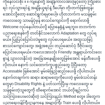
ကိုနေလင်းစိုး ။ ။ ကျနော်တို့ အချိန်ကာလအားဖြင့်တော့ ကြိုးစား
ရင် လုပ်သွားရင်နဲ့ အချိန်ယူရင်နဲ့ ဒီပေါ်မှာ တိုးတက်ဖြစ်ထွန်း
အောင်လို့တော့ ဆောင်ရွက်ရမှာပေါ့။ ဟိုတဘက်က မသန်စွမ်း
ကလေးတွေ သာမန်ပုံမှန် စာသင်ကျောင်းကို ရောက်လာဖို့
Welcome လုပ်နေပါတယ်လို့ ပြောနေရုံနဲ့ မရဘူး။ တဘက်က
ပညာရေးစနစ်ကို တတ်နိုင်သလောက် Adaptation တွေ လုပ်ရ
မယ်။ ပြုပြင်ပြောင်းလဲမှုတွေ လုပ်ပေးရမယ်။ အထူးသဖြင့်
စာသင်ကျောင်းတွေ၊ အဖွဲ့အစည်း တည်ဆောင်ပုံ ဒီဇိုင်းတွေ
ပြောင်းပေးရမယ်။ ကလေးအားလုံး Friendly အန္တရာယ်ကင်းဝေး
စွာနဲ့ သွားလာနိုင်တဲ့ အခြေအနေမျိုးတွေဖြစ်အောင် ဖန်တီးပေးဖို့
လိုတယ်။ နောက် သင်ထောက်ကူပစ္စည်းတွေ ပိုပြီးတော့
Accessable ဖြစ်အောင် မွမ်းမံဖြည့်ဆည်းပေးဖို့ လိုပါတယ်။
နောက်တချက်က ဆရာ၊ ဆရာမတွေကိုပေးတဲ့ မွမ်းမံသင်တန်း
တွေမှာ Disability Rights နဲ့ ပတ်သက်ပြီးမှ ကလေးတွေ၊ မ
သန်စွမ်းတဲ့သူတွေကို ထိရောက်အောင် ဘယ်လိုချဉ်းကပ်
သင်ကြားပေးမလဲဆိုတဲ့ သင်ကြားနည်း Method တွေ။ ဒါတွေက
ပညာရေးဝန်ကြီးဌာနကနေ အများကြီး Train ပေးဖို့ လိုပါတယ်။