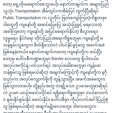
တော့ ရှေ့တိုးမရောက်စေဘူးပေါ့။ နောက်တချက်က အများပြည်
သူသုံး Transportation အိမ်တွင်းကအိမ်ပြင် ထွက်ပြီဆိုရင်
Public Transportation က လူတိုင်း ဖြတ်ကျော်ကြတဲ့ကိစ္စတခု။
ဒါတွေကို ကျနော်တို့ အဆင်ပြေပြေ အသုံးပြုခွင့် မရသေးတဲ့
အခါကြတော့ ကျနော်တို့ အပြင်မရောက်နိုင်တဲ့ စီးပွားရေး၊
လူမှုရေး၊ နိုင်ငံရေး တိုင်းပြည်အရေးကိစ္စတွေမှာ ကျနော်တို့ မ
သန်စွမ်းသူတွေက စိတ်ရှိသော်လဲ ပါဝင်နိုင်ခွင့်တွေ အခက်အခဲ
ဖြစ်နေခဲ့တယ်။ နောက်တချက်ကတော့ ကျနော်တို့က ထပ်ပြီး
တော့မှ ပေါ်လစီကဏ္ဍတွေမှာ Barrier လေးတွေ ရှိပါတယ်။
အလုပ်အကိုင်နဲ့ ပတ်သက်ရင် အလုပ်ခေါ်စာတွေမှာ ကျန်းမာ
သန်စွမ်းသူ ဖြစ်ရမယ်ဆိုတဲ့ အချက်ကြောင့်ကို ကျနော်တို့က နဂို
တည်းက အလုပ်လျှောက်ဖို့ကို တွန့်သွားပြီ။ အခက်အခဲတွေက
ဖြစ်သွားတာပေါ့။ ထို့နည်းအတူ တချို့သော ဥပဒေတွေမှာဆိုရင်
လဲ ဥပမာ ယာဉ်မောင်းလိုင်စင် ရရှိရေးကိစ္စတွေမှာ ဘယ်လောက်
ပဲ စွမ်းနိုင်စွမ်းနိုင် မောင်းနိုင်။ ပေါ်လစီမှာ ကိုယ်လက်အင်္ဂါပြည့်စုံ
သူ ဖြစ်ရမယ်ဆိုတဲ့ အချက်မျိုးလေးတွေ။ ဒါလေးတွေက