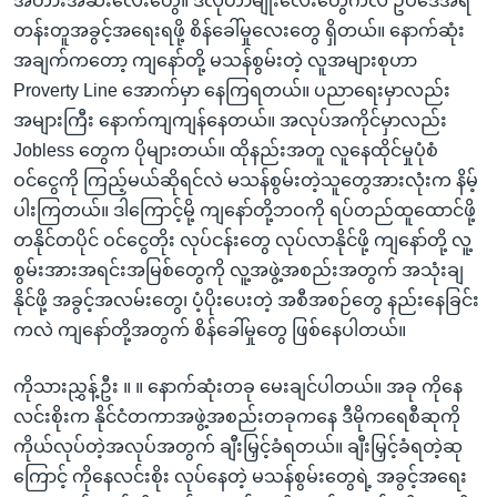
အတားအဆီးလေးတွေ။ ဒီလိုဟာမျိုးလေးတွေကလဲ ဥပဒေအရ
တန်းတူအခွင့်အရေးရဖို့ စိန်ခေါ်မှုလေးတွေ ရှိတယ်။ နောက်ဆုံး
အချက်ကတော့ ကျနော်တို့ မသန်စွမ်းတဲ့ လူအများစုဟာ
Proverty Line အောက်မှာ နေကြရတယ်။ ပညာရေးမှာလည်း
အများကြီး နောက်ကျကျန်နေတယ်။ အလုပ်အကိုင်မှာလည်း
Jobless တွေက ပိုများတယ်။ ထိုနည်းအတူ လူနေထိုင်မှုပုံစံ
ဝင်ငွေကို ကြည့်မယ်ဆိုရင်လဲ မသန်စွမ်းတဲ့သူတွေအားလုံးက နိမ့်
ပါးကြတယ်။ ဒါကြောင့်မို့ ကျနော်တို့ဘဝကို ရပ်တည်ထူထောင်ဖို့
တနိုင်တပိုင် ဝင်ငွေတိုး လုပ်ငန်းတွေ လုပ်လာနိုင်ဖို့ ကျနော်တို့ လူ့
စွမ်းအားအရင်းအမြစ်တွေကို လူ့အဖွဲ့အစည်းအတွက် အသုံးချ
နိုင်ဖို့ အခွင့်အလမ်းတွေ၊ ပံ့ပိုးပေးတဲ့ အစီအစဉ်တွေ နည်းနေခြင်း
ကလဲ ကျနော်တို့အတွက် စိန်ခေါ်မှုတွေ ဖြစ်နေပါတယ်။
ကိုသားညွှန့်ဦး ။ ။ နောက်ဆုံးတခု မေးချင်ပါတယ်။ အခု ကိုနေ
လင်းစိုးက နိုင်ငံတကာအဖွဲ့အစည်းတခုကနေ ဒီမိုကရေစီဆုကို
ကိုယ်လုပ်တဲ့အလုပ်အတွက် ချီးမြှင့်ခံရတယ်။ ချီးမြှင့်ခံရတဲ့ဆု
ကြောင့် ကိုနေလင်းစိုး လုပ်နေတဲ့ မသန်စွမ်းတွေရဲ့ အခွင့်အရေး