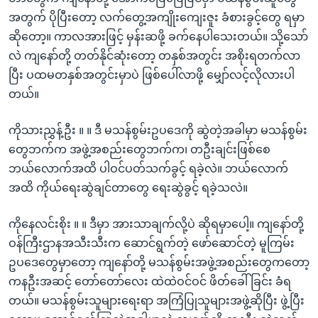
အတွက် ပိုပြီးတော့ လက်တွေ့အကျိုးကျေးဇူး ခံစားခွင့်တွေ ရမှာ
ဆိုတော့။ ကာလအားဖြင့် မှန်းဆဖို့ ခက်နေပါသေးတယ်။ သို့သော်
လဲ ကျနော်တို့ တတ်နိုင်ဆုံးတော့ တနှစ်အတွင်း အစိုးရတက်လာ
ပြီး ပထမတနှစ်အတွင်းမှာပဲ ဖြစ်ပေါ်လာဖို့ မျှော်လင့်လိုလားပါ
တယ်။
ကိုသားညွှန့်ဦး ။ ။ ဒီ မသန်စွမ်းဥပဒေကို ဆွဲတဲ့အခါမှာ မသန်စွမ်း
တွေဘက်က အဖွဲ့အစည်းတွေဘက်က၊ တဦးချင်းဖြစ်စေ
ဘယ်လောက်အထိ ပါဝင်ပတ်သက်ခွင့် ရခဲ့လဲ။ ဘယ်လောက်
အထိ ကိုယ်ရေးဆွဲချင်တာတွေ ရေးဆွဲခွင့် ရခဲ့သလဲ။
ကိုနေလင်းစိုး ။ ။ ဒီမှာ အားသာချက်လို့ပဲ ဆိုရမှာပေါ့။ ကျနော်တို့
ဝန်ကြီးဌာနအသီးသီးက ဆောင်ရွက်တဲ့ ဖော်ဆောင်တဲ့ မူကြမ်း
ဥပဒေတွေမှာတော့ ကျနော်တို့ မသန်စွမ်းအဖွဲ့အစည်းတွေကတော့
ကနဦးအဆင့် တော်တော်လေး ထဲထဲဝင်ဝင် ဖိတ်ခေါ်ခြင်း ခံရ
တယ်။ မသန်စွမ်းသူများရေးရာ အကြံပြုသူများအဖွဲ့ဆိုပြီး ဖွဲ့ပြီး