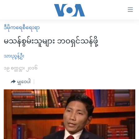
သုံး
ရ
လွယ်ကူ
ဒီမိုကရေစီရေးရာ
မူလစာမျက်နှာ
စေ
မသန်စွမ်းသူများ ဘဝရှင်သန်ဖို့
မြန်မာ
သည့်
ကမ္ဘာ့သတင်းများ
သားညွန့်ဦး
Link
ဗွီဒီယို
နိုင်ငံတကာ
၁၉ စက္တင္ဘာ၊ ၂၀၁၆
များ
သတင်းလွတ်လပ်ခွင့်
အမေရိကန်
မျှဝေပါ
ပင်မ
ရပ်ဝန်းတခု လမ်းတခု အလွန်
တရုတ်
အကြောင်းအရာ
သို့
အင်္ဂလိပ်စာလေ့လာမယ်
အစ္စရေး-ပါလက်စတိုင်း
ကျော်
အပတ်စဉ်ကဏ္ဍများ
အမေရိကန်သုံးအီဒီယံ
ကြည့်
ရေဒီယိုနှင့်ရုပ်သံ အချက်အလက်များ
မကြေးမုံရဲ့ အင်္ဂလိပ်စာ
ရေဒီယို
ရန်
ပင်မ
ရေဒီယို/တီဗွီအစီအစဉ်
ရုပ်ရှင်ထဲက အင်္ဂလိပ်စာ
တီဗွီ