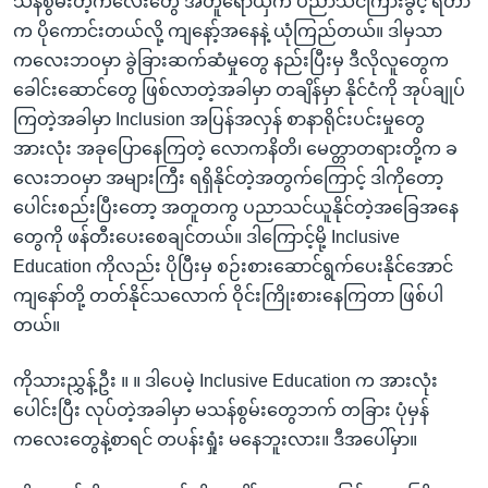
သန်စွမ်းတဲ့ကလေးတွေ အတူရောယှက် ပညာသင်ကြားခွင့် ရတာ
က ပိုကောင်းတယ်လို့ ကျနော့်အနေနဲ့ ယုံကြည်တယ်။ ဒါမှသာ
ကလေးဘဝမှာ ခွဲခြားဆက်ဆံမှုတွေ နည်းပြီးမှ ဒီလိုလူတွေက
ခေါင်းဆောင်တွေ ဖြစ်လာတဲ့အခါမှာ တချိန်မှာ နိုင်ငံကို အုပ်ချုပ်
ကြတဲ့အခါမှာ Inclusion အပြန်အလှန် စာနာရိုင်းပင်းမှုတွေ
အားလုံး အခုပြောနေကြတဲ့ လောကနိတိ၊ မေတ္တာတရားတို့က ခ
လေးဘဝမှာ အများကြီး ရရှိနိုင်တဲ့အတွက်ကြောင့် ဒါကိုတော့
ပေါင်းစည်းပြီးတော့ အတူတကွ ပညာသင်ယူနိုင်တဲ့အခြေအနေ
တွေကို ဖန်တီးပေးစေချင်တယ်။ ဒါကြောင့်မို့ Inclusive
Education ကိုလည်း ပိုပြီးမှ စဉ်းစားဆောင်ရွက်ပေးနိုင်အောင်
ကျနော်တို့ တတ်နိုင်သလောက် ဝိုင်းကြိုးစားနေကြတာ ဖြစ်ပါ
တယ်။
ကိုသားညွှန့်ဦး ။ ။ ဒါပေမဲ့ Inclusive Education က အားလုံး
ပေါင်းပြီး လုပ်တဲ့အခါမှာ မသန်စွမ်းတွေဘက် တခြား ပုံမှန်
ကလေးတွေနဲ့စာရင် တပန်းရှုံး မနေဘူးလား။ ဒီအပေါ်မှာ။