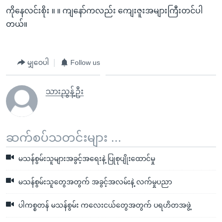
ကိုနေလင်းစိုး ။ ။ ကျနော်ကလည်း ကျေးဇူးအများကြီးတင်ပါ
တယ်။
မျှဝေပါ
Follow us
သားညွန့်ဦး
ဆက်စပ်သတင်းများ ...
မသန်စွမ်းသူများအခွင့်အရေးနဲ့ ပြုစုပျိုးထောင်မှု
မသန်စွမ်းသူတွေအတွက် အခွင့်အလမ်းနဲ့ လက်မှုပညာ
ပါကစ္စတန် မသန်စွမ်း ကလေးငယ်တွေအတွက် ပရဟိတအဖွဲ့