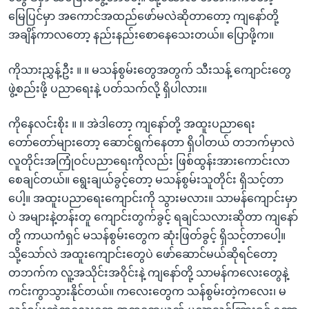
မြေပြင်မှာ အကောင်အထည်ဖော်မလဲဆိုတာတော့ ကျနော်တို့
အချိန်ကာလတော့ နည်းနည်းစောနေသေးတယ်။ ပြောဖို့က။
ကိုသားညွှန့်ဦး ။ ။ မသန်စွမ်းတွေအတွက် သီးသန့် ကျောင်းတွေ
ဖွဲ့စည်းဖို့ ပညာရေးနဲ့ ပတ်သက်လို့ ရှိပါလား။
ကိုနေလင်းစိုး ။ ။ အဲဒါတော့ ကျနော်တို့ အထူးပညာရေး
တော်တော်များတော့ ဆောင်ရွက်နေတာ ရှိပါတယ် တဘက်မှာလဲ
လူတိုင်းအကြုံဝင်ပညာရေးကိုလည်း ဖြစ်ထွန်းအားကောင်းလာ
စေချင်တယ်။ ရွေးချယ်ခွင့်တော့ မသန်စွမ်းသူတိုင်း ရှိသင့်တာ
ပေါ့။ အထူးပညာရေးကျောင်းကို သွားမလား။ သာမန်ကျောင်းမှာ
ပဲ အများနဲ့တန်းတူ ကျောင်းတွက်ခွင့် ရချင်သလားဆိုတာ ကျနော်
တို့ ကာယကံရှင် မသန်စွမ်းတွေက ဆုံးဖြတ်ခွင့် ရှိသင့်တာပေါ့။
သို့သော်လဲ အထူးကျောင်းတွေပဲ ဖော်ဆောင်မယ်ဆိုရင်တော့
တဘက်က လူ့အသိုင်းအဝိုင်းနဲ့ ကျနော်တို့ သာမန်ကလေးတွေနဲ့
ကင်းကွာသွားနိုင်တယ်။ ကလေးတွေက သန်စွမ်းတဲ့ကလေး၊ မ