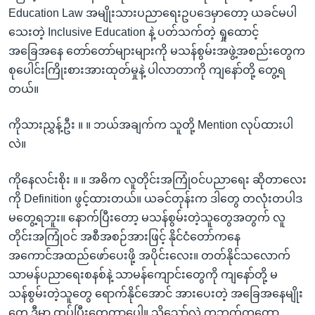
Education Law အမျိုးသားပညာရေးဥပဒေမှာတော့ ယခင်မပါ
သေးတဲ့ Inclusive Education နဲ့ ပတ်သက်တဲ့ ရှုထောင့်
အခြေအနေ တော်တော်များများကို မသန်စွမ်းအဖွဲ့အစည်းတွေက
စုပေါင်းကြိုးစားအားထုတ်မှုနဲ့ ပါလာတာကို ကျနော်တို့ တွေ့ရ
တယ်။
ကိုသားညွှန့်ဦး ။ ။ ဘယ်အချက်က သူတို့ Mention လုပ်ထားပါ
လဲ။
ကိုနေလင်းစိုး ။ ။ အဓိက လူတိုင်းအကြုံဝင်ပညာရေး ဆိုတာလေး
ကို Definition ဖွင့်ထားတယ်။ ယခင်တုန်းက ဒါတွေ တလုံးတပါဒ
မတွေ့ရဘူး။ နောက်ပြီးတော့ မသန်စွမ်းတဲ့သူတွေအတွက် လူ
တိုင်းအကြုံဝင် အစီအစဉ်အားဖြင့် နိုင်ငံတော်ကနေ
အကောင်အထည်ဖော်ပေးဖို့ အပိုင်းလေး။ တတ်နိုင်သလောက်
သာမန်ပညာရေးစနစ်နဲ့ သာမန်ကျောင်းတွေကို ကျနော်တို့ မ
သန်စွမ်းတဲ့သူတွေ ရောက်နိုင်အောင် အားပေးတဲ့ အခြေအနေမျိုး
တွေ ဒီမှာ ထပ်ပြီးတွေ့တာပေါ့။ သို့သော်လဲ တဘက်ကတော့