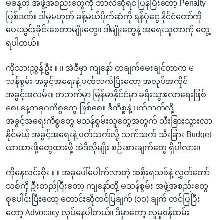
မခန့်တဲ့ အဖွဲ့အစည်းတွေကို ဘာလဲဆိုရင် ပြန်ပြီးတော့ Penalty
ပြစ်ဒဏ်။ ဒါမှမဟုတ် ခန့်မယ်ပိုက်ဆံကို ရန်ပုံငွေ နိုင်ငံတော်ကို
ပေးသွင်းခိုင်းစေတာမျိုးတွေ။ ဒါမျိုးတွေနဲ့ အရေးယူတာကို တွေ့
ရပါတယ်။
ကိုသားညွှန့်ဦး ။ ။ အဲဒီမှာ ကျနော် တချက်မေးချင်တာက မ
သန်စွမ်း အခွင့်အရေးနဲ့ ပတ်သက်ပြီးတော့ အလုပ်အကိုင်
အခွင့်အလမ်း။ တဘက်မှာ မြန်မာနိုင်ငံမှာ ခရီးသွားလာရေးဖြစ်
စေ၊ နေ့တဓုဝကိစ္စတွေ ဖြစ်စေ။ ဒီကိစ္စနဲ့ ပတ်သက်လို့
အခွင့်အရေးကိစ္စတွေ မသန်စွမ်းသူတွေအတွက် သီးခြားသွားလာ
နိုင်မယ့် အခွင့်အရေးနဲ့ ပတ်သက်လို့ သက်သက် သီးခြား Budget
ယာထားဖို့တွေထားဖို့ အဲဒီလိုမျိုး စဉ်းစားချက်တွေ ရှိပါလား။
ကိုနေလင်းစိုး ။ ။ အခုပေါ်ပေါက်လာတဲ့ အစိုးရသစ်နဲ့ လွှတ်တော်
သစ်ကို ဦးတည်ပြီးတော့ ကျနော်တို့ မသန်စွမ်း အဖွဲ့အစည်းတွေ
စုပေါင်းပြီးတော့ တောင်းဆိုတင်ပြချက် (၁၁) ချက် တင်ပြပြီး
တော့ Advocacy လုပ်နေပါတယ်။ ဒီမှာတော့ လူမှုဝန်ထမ်း