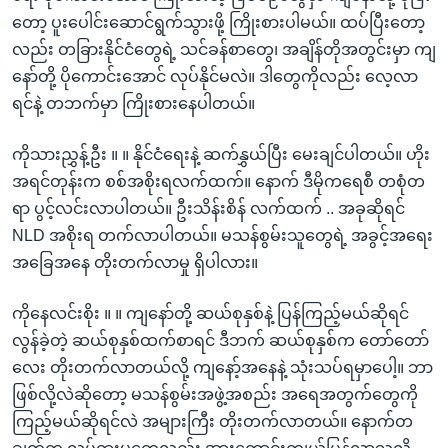
တော့ ပူးပေါင်းဆောင်ရွက်သွားဖို့ ကြိုးစားပါမယ်။ ထပ်ပြီးတော့
လည်း တခြားနိုင်ငံတွေရဲ့ သင်ခန်စာတွေ၊ အချိန်တိုအတွင်းမှာ ကျ
နော်တို့ ပိုကောင်းအောင် လုပ်နိုင်မလဲ။ ဒါတွေကိုလည်း လေ့လာ
ရင်နဲ့ တဘက်မှာ ကြိုးစားနေပါတယ်။
ကိုသားညွှန့်ဦး ။ ။ နိုင်ငံရေးနဲ့ ဆက်နွှယ်ပြီး မေးချင်ပါတယ်။ ဟိုး
အရင်တုန်းက စစ်အစိုးရလက်ထက်။ နောက် ဒီမိုကရေစီ တစုံတ
ရာ ပွင့်လင်းလာပါတယ်။ ဦးသိန်းစိန် လက်ထက် .. အခုဆိုရင်
NLD အစိုးရ တက်လာပါတယ်။ မသန်စွမ်းသူတွေရဲ့ အခွင့်အရေး
အခြေအနေ တိုးတက်လာမှု ရှိပါလား။
ကိုနေလင်းစိုး ။ ။ ကျနော်တို့ ဆယ်စုနှစ်နဲ့ ပြန်ကြည့်မယ်ဆိုရင်
လွန်ခဲ့တဲ့ ဆယ်စုနှစ်ထက်စာရင် ဒီဘက် ဆယ်စုနှစ်က တော်တော်
လေး တိုးတက်လာတယ်လို့ ကျနော့်အနေနဲ့ သုံးသပ်ရမှာပေါ့။ ဘာ
ဖြစ်လို့လဲဆိုတော့ မသန်စွမ်းအဖွဲ့အစည်း အရေအတွက်တွေကို
ကြည့်မယ်ဆိုရင်လဲ အများကြီး တိုးတက်လာတယ်။ နောက်တ