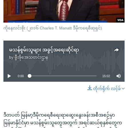
အ
သုတပဒေသာ အင်္ဂလိပ်စာ
ညွန်း
Learning English
စာမျက်နှာ
သို့
ဗွီအိုအေ လူမှုကွန်ယက်များ
ကိုနေလင်းစိုး (၂၀၁၆ Charles T. Manatt ဒီမိုကရေစီဆုရှင်)
ကျော်
ကြည့်
ရန်
မသန်စွမ်းသူများ အခွင့်အရေးဆိုင်ရာ
ဘာသာစကားများ
ရှာဖွေ
by
ဗွီအိုအေသတင်းဌာန
No media source currently available
ရန်
နေရာ
0:00
15:02
သို့
ကျော်
တိုက်ရိုက် လင့်ခ်
ရန်
ဒီတပတ် မြန်မာ့ဒီမိုကရေစီရေးရာဆွေးနွေးခန်းအစီအစဉ်မှာ
မြန်မာနိုင်ငံမှာ မသန်စွမ်းသူတွေအတွက် အရင်ဆယ်စုနှစ်တွေက