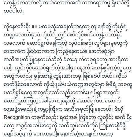
တွေနဲ့ ပတ်သက်လို့ ဘယ်လောက်အထိ သက်ရောက်မှု ရှိမလဲလို့
ထင်ပါလဲ။
ကိုနေလင်းစိုး ။ ။ ပထမဆုံးအချက်ကတော့ ကျနော်တို့ ကိုယ့်ရဲ့
ကဏ္ဍလေးထဲမှာပဲ ကိုယ်ရဲ့ လုပ်ဖော်ကိုင်ဖက်တွေနဲ့ တတ်နိုင်
သလောက် ဆောင်ရွက်နေကြတဲ့ လုပ်ငန်းစဉ်၊ လှုပ်ရှားမှုတွေကို
တဘက်က နိုင်ငံတကာက ကြည့်နေတယ်။ နောက်ဆုံးမှာ
အသိအမှတ်ပြုနေတယ်ဆိုတဲ့ ခံစားချက်တခုရတော့ အားရှိတာ
ပေါ့။ လုပ်ကိုင်ဆောင်ရွက်တဲ့အခါမှာ နောက် မသန်စွမ်းတဲ့သူတွေ
အတွက်လည်း ခွန်အားနဲ့ တွန်းအားတခု ဖြစ်စေပါတယ်။ ကိုယ်
တတ်နိုင်သလောက် ကိုယ့်နယ်ပယ်ကဏ္ဍအတွင်းမှာ မိမိရဲ့ ဘဝတူ
မသန်စွမ်းတွေအတွက်သော်လည်းကောင်း၊ ရပ်ရွာအတွက်
ဆောင်ရွက်ကြတဲ့အခါမှာ ကျနော်တို့ ဆောင်ရွက်သလောက်
လူ့အဖွဲ့အစည်းနဲ့ ကမ္ဘာကြီးက အသိအမှတ်ပြုနေတယ်။ ဒီလို
Recognition တခုကိုလည်း ရတဲ့အခါကြတော့ လူတိုင်း ဆက်ပြီး
တော့ အခွင့်အလမ်းတွေကို လက်ဆုပ်လက်ကိုင် ကြိုးစားနိုင်ဖို့
မျှော်လင့်ချက် ပေးတာပေါ့။ နောက်ဆုံးတချက်ကတော့