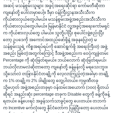
အဆင့် မသန်စွမ်းသူများ အခွင့်အရေးဆိုင်ရာ ကော်မတီဆိုတာ
ကျနော်တို့ ပေါ်လာမှာပေါ့။ ဒီမှာ ဝန်ကြီးဌာနအသီးသီးက
ကိုယ်စားလှယ်တွေပါမယ်။ မသန်စွမ်းအဖွဲ့အစည်းအသီးသီးက
ကိုယ်စားလှယ်တွေပါမယ်။ မြန်မာနိုင်ငံ လူ့အခွင့်အရေးကော်မရှင်
က ကိုယ်စားလှယ်တွေ ပါမယ်။ သူတို့ပါပြီး စုပေါင်းဖွဲ့စည်းပြီး
တော့ ဥပဒေကို အကောင်အထည်ဖော်ဖို့နဲ့ အခုနပြောတဲ့ မ
သန်စွမ်းသူရဲ့ ကိစ္စအရပ်ရပ်ကို ဆောင်ရွက်ဖို့ အရေးကြီးတဲ့ အဖွဲ့
အစည်း ဖြစ်တဲ့အတွက်ကြောင့် ဒီအဖွဲ့အစည်းက ဝေပုံကျခွဲတမ်း
Percentage ကို ဆုံးဖြတ်ရမယ်။ ဘယ်လောက် ဆုံးဖြတ်ရမယ်၊
ဘယ်လိုလာမလဲဆိုတာတော့ ကျနော်တို့ ခန့်မှန်းလို့ မရသေးဘူး။
သို့သော်လဲ တခြားနိုင်ငံတချို့ကို လေ့လာကြည့်တဲ့အခါမှာ တချို့
က 1% တချို့က 2% ဒါမျိုးတွေ တွေ့ပါတယ်။ ကုမ္ပဏီတခု
သို့မဟုတ် အဖွဲ့အစည်းတခုမှာ ဝန်ထမ်းအယောက် (၁၀၀) ရှိတယ်
ဆိုရင် အနည်းဆုံး percentage တခုက Disable တွေကို ခန့်ကိုခန့်
ရတယ်။ ခန့်ပေးရင် အခွန်သက်သာခွင့်တွေ ပေးတယ်။ တဘက်
က Incentive မက်လုံးတွေ နိုင်ငံတော်က ပြန်ပြီးတော့ ပေးတယ်။