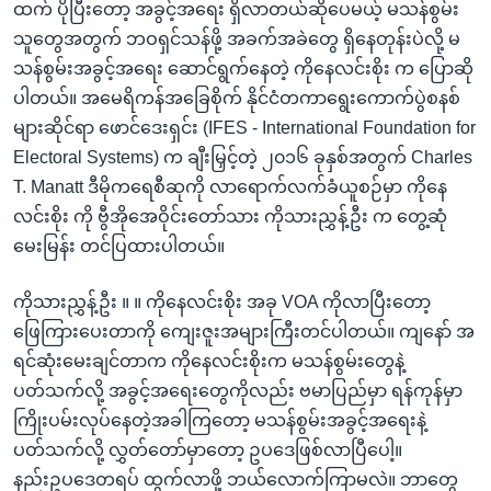
ထက် ပိုပြီးတော့ အခွင့်အရေး ရှိလာတယ်ဆိုပေမယ့် မသန်စွမ်း
သူတွေအတွက် ဘဝရှင်သန်ဖို့ အခက်အခဲတွေ ရှိနေတုန်းပဲလို့ မ
သန်စွမ်းအခွင့်အရေး ဆောင်ရွက်နေတဲ့ ကိုနေလင်းစိုး က ပြောဆို
ပါတယ်။ အမေရိကန်အခြေစိုက် နိုင်ငံတကာရွေးကောက်ပွဲစနစ်
များဆိုင်ရာ ဖောင်ဒေးရှင်း (IFES - International Foundation for
Electoral Systems) က ချီးမြှင့်တဲ့ ၂၀၁၆ ခုနှစ်အတွက် Charles
T. Manatt ဒီမိုကရေစီဆုကို လာရောက်လက်ခံယူစဉ်မှာ ကိုနေ
လင်းစိုး ကို ဗွီအိုအေဝိုင်းတော်သား ကိုသားညွှန့်ဦး က တွေ့ဆုံ
မေးမြန်း တင်ပြထားပါတယ်။
ကိုသားညွှန့်ဦး ။ ။ ကိုနေလင်းစိုး အခု VOA ကိုလာပြီးတော့
ဖြေကြားပေးတာကို ကျေးဇူးအများကြီးတင်ပါတယ်။ ကျနော် အ
ရင်ဆုံးမေးချင်တာက ကိုနေလင်းစိုးက မသန်စွမ်းတွေနဲ့
ပတ်သက်လို့ အခွင့်အရေးတွေကိုလည်း ဗမာပြည်မှာ ရန်ကုန်မှာ
ကြိုးပမ်းလုပ်နေတဲ့အခါကြတော့ မသန်စွမ်းအခွင့်အရေးနဲ့
ပတ်သက်လို့ လွှတ်တော်မှာတော့ ဥပဒေဖြစ်လာပြီပေါ့။
နည်းဥပဒေတရပ် ထွက်လာဖို့ ဘယ်လောက်ကြာမလဲ။ ဘာတွေ