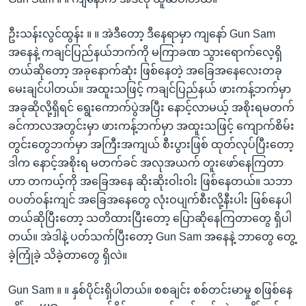
ဦးသန်းလွင်ထွန်း ။ ။ အဲဒီတော့ ဒီနေရာမှာ ကျနော် Gun Sam
အနေနဲ့ ကချင်ပြည်နယ်ဘက်ကို မကြာခဏ သွားရောက်လေ့ရှိ
တယ်ဆိုတော့ အခုနောက်ဆုံး ဖြစ်နေတဲ့ အခြေအနေလေးတခု
မေးချင်ပါတယ်။ အထူးသဖြင့် ကချင်ပြည်နယ် ဖားကန့်ဘက်မှာ
အခုဆိုလို့ရှိရင် ရွေးကောက်ပွဲအပြီး နောင့်လာမယ့် အစိုးရမတက်
ခင်ကာလအတွင်းမှာ ဖားကန့်ဘက်မှာ အထူးသဖြင့် ကျောက်စိမ်း
တွင်းတွေဘက်မှာ အကြီးအကျယ် စီးပွားဖြစ် ထုတ်လုပ်ပြီးတော့
ဒါက နောင့်အစိုးရ မတက်ခင် အလုအယက် တူးဖော်နေကြတာ
ဟာ တကယ့်ကို အခြေအနေ ဆိုးဆိုးဝါးဝါး ဖြစ်နေတယ်။ သဘာ
ဝပတ်ဝန်းကျင် အခြေအနေတွေ လုံးဝပျက်စီးလို့နီးပါး ဖြစ်နေပါ
တယ်ဆိုပြီးတော့ သတိထားပြီးတော့ ပြောဆိုနေကြတာတွေ ရှိပါ
တယ်။ အဲဒါနဲ့ ပတ်သက်ပြီးတော့ Gun Sam အနေနဲ့ ဘာတွေ တွေ့
ခဲ့ကြုံခဲ့ သိခဲ့တာတွေ ရှိလဲ။
Gun Sam ။ ။ နှစ်ပိုင်းရှိပါတယ်။ စစချင်း စစ်တင်းမာမှု စဖြစ်နေ