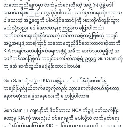
သဘောတူညီချက်မှာ လက်မှတ်ရေးထိုးတဲ့ အဖွဲ့ (၈) ဖွဲ့နဲ့ ဒေါ်
အောင်ဆန်းစုကြည် တွေ့ဆုံခဲ့ပါတယ်။ လက်မှတ်ရေးထိုးရာမှာ မ
ပါသေးတဲ့ အဖွဲ့တွေကို ပါဝင်နိုင်အောင် ကြိုးစားတိုက်တွန်းသွား
မယ်လို့လည်း ဒေါ်အောင်ဆန်းစုကြည်က ပြောပါတယ်။
လက်မှတ်မရေးထိုးနိုင်သေးတဲ့ အဓိက အဖွဲ့တဖွဲ့ဖြစ်တဲ့ ကချင်
အဖွဲ့အနေနဲ့ ဘာကြောင့် သဘောမတူညီနိုင်သေးတာလဲဆိုတာကို
KIA ကချင်လွတ်မြောက်ရေးအဖွဲ့နဲ့ အဓိက ဆက်သွယ်မှုရှိတဲ့ အ
မေရိကန်အခြေစိုက် ကချင်မဟာမိတ်အဖွဲ့ရဲ့ ဥက္ကဋ္ဌ Gun Sam ကို
ကျနော် ဆက်သွယ်မေးမြန်းထားပါတယ်။
Gun Sam တို့အဖွဲ့က KIA အဖွဲ့နဲ့ တော်တော်နီးနီးစပ်စပ်နဲ့
ကချင်ပြည်နယ်ဘက်တွေကိုလည်း သွားရောက်ခဲ့တယ်ဆိုတော့
နောက်ဆုံးအခြေအနေလေးကို ပြောပြပါလား။
Gun Sam ။ ။ ကျနော်တို့ နိုဝင်ဘာလ NCA ကိစ္စနဲ့ ပတ်သက်ပြီး
တော့မှ KIA ကို အားလုံးပါဝင်ရေးမူကို မပါလို့ဘဲ လက်မှတ်ရေး
မထိုးနိုင်တဲ့အကြောင်း KIO က ပြည်သူလူထုတွေကို ဘာသာရေး