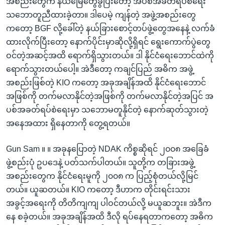
အစည်းတွေက နယ်မြေတွေခွဲပြီးတော့ အပစ်အခတ်ရပ်စဲရေး
သဘောတူညီထားခဲ့တာ။ ဒါပေမဲ့ ကျန်တဲ့ အဖွဲ့အစည်းတွေ
ကတော့ BGF လို့ခေါ်တဲ့ နယ်ခြားစောင့်တပ်ဖွဲ့တွေအနေနဲ့ လက်ခံ
ထားလိုက်ပြီးတော့ နောက်ပိုင်းမှာဆိုလို့ရှိရင် ရွေးကောက်ပွဲတွေ
ဝင်တဲ့အဆင့်အထိ ရောက်ရှိသွားတယ်။ ဒါ နိုင်ငံရေးဘောင်ထဲကို
ရောက်သွားတယ်ပေါ့။ အဲဒီတော့ ကချင်ပြည် အဓိက အဖွဲ့
အစည်းဖြစ်တဲ့ KIO ကတော့ အခုအချိန်အထိ နိုင်ငံရေးဘောင်
အဖြစ်ကို တက်မလာနိုင်တဲ့အဖြစ်ကို တက်မလာနိုင်တဲ့အပြင် အ
ပစ်အခတ်ရပ်စဲရေးမှာ သဘောမတူနိုင်တဲ့ နောက်ဆုတ်သွားတဲ့
အနေအထား ရှိနေတာကို တွေ့ရတယ်။
Gun Sam ။ ။ အခုနပြောတဲ့ NDAK ကိစ္စဆိုရင် ၂၀၀၈ အခြေခံ
ဖွဲ့စည်းပုံ ဥပဒေနဲ့ ပတ်သက်ပါတယ်။ သူတို့က တခြားအဖွဲ့
အစည်းတွေက နိုင်ငံရေးမူကို ၂၀၀၈ က ပြည့်စုံတယ်လို့မြင်
တယ်။ ယူဆတယ်။ KIO ကတော့ ဒီဟာက တိုင်းရင်းသား
အခွင့်အရေးကို တိတိကျကျ ပါဝင်တယ်လို့ မယူဆဘူး။ အဲဒီက
နေ စခဲ့တယ်။ အခုအချိန်အထိ ဒီလို ရပ်နေရတာကတော့ အဓိက