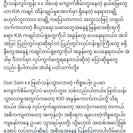
ဦးသန်းလွင်ထွန်း ။ ။ ဒါပေမဲ့ ကျောက်စိမ်းတူးနေတဲ့ နယ်မြေတွေ
ဟာ KIA ကချင် ထိန်းချုပ်မှုအောက်မှာ ရှိနေတဲ့ နေရာတချို့
မဟုတ်ဘူးလား။ တချို့ကပြောတာကလဲ အထူးသဖြင့် တရုတ်
ဘက်ကလာတဲ့ စီးပွားရေးသမားတွေအနေနဲ့ မြန်မာအစိုးရကို
ရော၊ KIA ကချင်တပ်ဖွဲ့တွေကိုပါ အခွန်တွေ ပေးနေရတယ်။ အဲဒါ
အပြင် ပြည်တွင်းမှာဆိုရင်လဲ ပြည်တွင်းလုပ်ငန်းရှင်ကြီးတွေ ခရို
နီတွေအနေနဲ့ ကချင်တပ်ဖွဲ့တွေကိုပါ အခွန်တွေ ပေးနေရတယ်။ အဲ
ဒါမှ ဒီဘက်မှာ လုပ်ကွက်တွေရနေတယ်ဆိုတဲ့ ပြောဆိုမှုတွေ
လည်း ရှိပါတယ်။ အဲဒါနဲ့ ပတ်သက်လို့။
Gun Sam ။ ။ ဖြတ်သန်းသွားလာတဲ့ ကိစ္စပေါ့။ ဥပမာ
ကျောက်စိမ်းတွင်းပဲ မဟုတ်ဘူး။ သစ်လည်းပါတယ်။ ဖြတ်သန်း
သွားလာမှုအတွက်ကတော့ KIO အခွန်ကောက်တယ်လို့ သိရ
တယ်။ ဒါပေမဲ့ လုပ်ကွက်ချတာတော့ အားလုံးကတော့ တကယ်
အဓိကကျတာတော့ အကုန်လုံး အစိုးရက ချပေးတဲ့ကိစ္စတွေပါ။
ကျနော်ကနေ ဥပမာ သွားရပ်မှာတို့၊ သို့မဟုတ် အထစ်အငေါ့ဖြစ်
အောင် လုပ်တယ်ဆိုရင် အစိုးရအနေနဲ့ ပြန်ပြောလာပါလိမ့်မယ်။