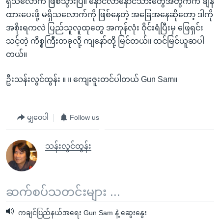
ရှိသလောက် ဖြစ်သွားပြီ။ နောင်လာနောင်သားတွေအတွက်က ချန်
ထားပေးဖို့ မရှိသလောက်ကို ဖြစ်နေတဲ့ အခြေအနေဆိုတော့ ဒါကို
အစိုးရကလဲ ပြည်သူလူထုတွေ အကုန်လုံး ဝိုင်းရံပြီးမှ ဖြေရှင်း
သင့်တဲ့ ကိစ္စကြီးတခုလို့ ကျနော်တို့ မြင်တယ်။ ထင်မြင်ယူဆပါ
တယ်။
ဦးသန်းလွင်ထွန်း ။ ။ ကျေးဇူးတင်ပါတယ် Gun Sam။
မျှဝေပါ
Follow us
သန်းလွင်ထွန်း
ဆက်စပ်သတင်းများ ...
ကချင်ပြည်နယ်အရေး Gun Sam နဲ့ ဆွေးနွေး