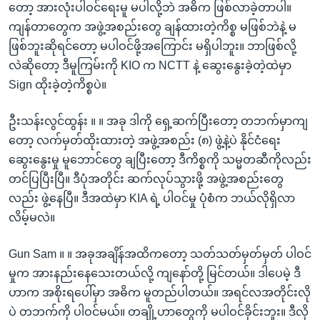
တော့ အားလုံးပါဝင်ရေးမူ မပါလို့ဘဲ အဓိက ဖြစ်လာခဲ့တာပါ။
ကျန်တာတွေက အဖွဲ့အစည်းတွေ ချန်ထားတဲ့ကိစ္စ မဖြစ်ဘဲနဲ့ မ
ဖြစ်ဘူးဆိုရင်တော့ မပါဝင်ဖို့အကြောင်း မရှိပါဘူး။ ဘာဖြစ်လို့
လဲဆိုတော့ ဒီမူကြမ်းကို KIO က NCTT နဲ့ ဆွေးနွေးခဲ့တဲ့ထဲမှာ
Sign ထိုးခဲ့တဲ့ကိစ္စပဲ။
ဦးသန်းလွင်ထွန်း ။ ။ အခု ဒါကို ရှေ့ဆက်ပြီးတော့ တဘက်မှာကျ
တော့ လက်မှတ်ထိုးထားတဲ့ အဖွဲ့အစည်း (၈) ဖွဲ့နဲ့ပဲ နိုင်ငံရေး
ဆွေးနွေးမှု မူဘောင်တွေ ချပြီးတော့ ဒီကိစ္စကို သမ္မတဆီကိုလည်း
တင်ပြပြီးပြီ။ ဒီပုံအတိုင်း ဆက်လုပ်သွားဖို့ အဖွဲ့အစည်းတွေ
လည်း ဖွဲ့နေပြီ။ ဒီအထဲမှာ KIA ရဲ့ ပါဝင်မှု ပုံစံက ဘယ်လိုရှိလာ
လိမ့်မလဲ။
Gun Sam ။ ။ အခုအချိန်အထိကတော့ သတ်သတ်မှတ်မှတ် ပါဝင်
မှုက အားနည်းနေသေးတယ်လို့ ကျနော်တို့ မြင်တယ်။ ဒါပေမဲ့ ဒီ
ဟာက အစိုးရပေါ်မှာ အဓိက မူတည်ပါတယ်။ အရင်လအတိုင်းလို
ပဲ တဘက်ကို ပါဝင်မယ်။ တချို့ဟာတွေကို မပါဝင်ခိုင်းဘူး။ ဒီလို