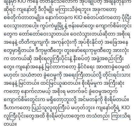
ချိန်မှာ KIO ကနေ တတ်နိုင်သလောက် အုပ်ချုပ်တဲ့ အချိန်တုန်းက
ဆိုရင် ကျနော်တို့ ဒီလိုမျိုး မကြားသိခဲ့ရဘူး။ အခုကတော့
စစ်တိုက်တာတမျိုး။ နောက်တခုက KIO စစ်တပ်ထဲကတော့ ပိုပြီး
ဝေးသွားတာပေါ့။ ကွပ်ကဲမှုမြို့နဲ့ ဗန်းမော်တွေ၊ ကျောက်စိမ်းတွင်း
တွေက တော်တော်ဝေးသွာတယ်။ ဝေလံသွားတယ်ဆိုတာ အစိုးရ
အနေနဲ့ တိတိကျကျကို၊ အကုန်လုံးကို အုပ်စိုးနိုင်တဲ့ အခြေအနေ
တွေမှာရှိတယ်။ ဒီကုမ္ပဏီတွေ၊ တူးဖော်ရေးကုမ္ပဏီတွေ အားလုံး
က တကယ်ဆို အစိုးရလူကြီးပိုင်းနဲ့ နီးစပ်တဲ့ အဖွဲ့အစည်းကြီး
တွေ။ ကျနော်အနေနဲ့ မြင်တာကတော့ နိုင်ငံရေး အာဏာခွဲဝေမှုထဲ
မဟုတ်၊ သယံဇာတ ခွဲဝေမှုကို အရေးကြီးတယ်လို့ တိုင်းရင်းသား
အနေနဲ့ မြင်တယ်။ ထင်မြင်ယူဆတယ်။ စိုးရိမ်မှုက အကြီးဆုံး
ကတော့ နောက်လာမယ့် အစိုးရ မတက်ခင် ခွဲဝေမှုအတွက်
ကျောက်စိမ်းတွင်းက မရှိတော့ဘူးလို့ အင်မတန်ကို စိုးရိမ်တယ်။
ဒီဟာကတော့ ပြည်သူလူထုကြီးပဲ မဟုတ်ဘူး။ ကျနော်တို့ရဲ့ KIO
လူကြီးပိုင်းတွေအထိ စိုးရိမ်တဲ့ဟာတွေက တသံတည်း ကြားသိရ
တယ်။