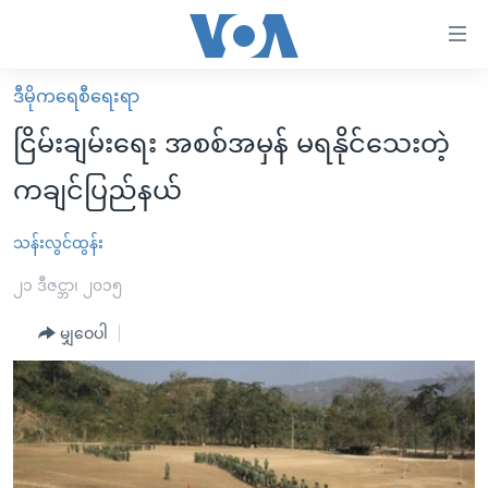
သုံး
ရ
လွယ်ကူ
ဒီမိုကရေစီရေးရာ
မူလစာမျက်နှာ
စေ
ငြိမ်းချမ်းရေး အစစ်အမှန် မရနိုင်သေးတဲ့
မြန်မာ
သည့်
ကချင်ပြည်နယ်
ကမ္ဘာ့သတင်းများ
Link
ဗွီဒီယို
နိုင်ငံတကာ
သန်းလွင်ထွန်း
များ
သတင်းလွတ်လပ်ခွင့်
အမေရိကန်
၂၁ ဒီဇင္ဘာ၊ ၂၀၁၅
ပင်မ
ရပ်ဝန်းတခု လမ်းတခု အလွန်
တရုတ်
အကြောင်းအရာ
မျှဝေပါ
သို့
အင်္ဂလိပ်စာလေ့လာမယ်
အစ္စရေး-ပါလက်စတိုင်း
ကျော်
အပတ်စဉ်ကဏ္ဍများ
အမေရိကန်သုံးအီဒီယံ
ကြည့်
ရေဒီယိုနှင့်ရုပ်သံ အချက်အလက်များ
မကြေးမုံရဲ့ အင်္ဂလိပ်စာ
ရေဒီယို
ရန်
ပင်မ
ရေဒီယို/တီဗွီအစီအစဉ်
ရုပ်ရှင်ထဲက အင်္ဂလိပ်စာ
တီဗွီ