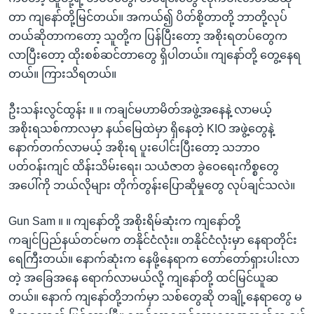
တာ ကျနော်တို့မြင်တယ်။ အကယ်၍ ပိတ်စို့တာတို့ ဘာတို့လုပ်
တယ်ဆိုတာကတော့ သူတို့က ပြန်ပြီးတော့ အစိုးရတပ်တွေက
လာပြီးတော့ ထိုးစစ်ဆင်တာတွေ ရှိပါတယ်။ ကျနော်တို့ တွေ့နေရ
တယ်။ ကြားသိရတယ်။
ဦးသန်းလွင်ထွန်း ။ ။ ကချင်မဟာမိတ်အဖွဲ့အနေနဲ့ လာမယ့်
အစိုးရသစ်ကာလမှာ နယ်မြေထဲမှာ ရှိနေတဲ့ KIO အဖွဲ့တွေနဲ့
နောက်တက်လာမယ့် အစိုးရ ပူးပေါင်းပြီးတော့ သဘာဝ
ပတ်ဝန်းကျင် ထိန်းသိမ်းရေး၊ သယံဇာတ ခွဲဝေရေးကိစ္စတွေ
အပေါ်ကို ဘယ်လိုများ တိုက်တွန်းပြောဆိုမှုတွေ လုပ်ချင်သလဲ။
Gun Sam ။ ။ ကျနော်တို့ အစိုးရိမ်ဆုံးက ကျနော်တို့
ကချင်ပြည်နယ်တင်မက တနိုင်ငံလုံး။ တနိုင်ငံလုံးမှာ နေရာတိုင်း
ရေကြီးတယ်။ နောက်ဆုံးက နေဖို့နေရာက တော်တော်ရှားပါးလာ
တဲ့ အခြေအနေ ရောက်လာမယ်လို့ ကျနော်တို့ ထင်မြင်ယူဆ
တယ်။ နောက် ကျနော်တို့ဘက်မှာ သစ်တွေဆို တချို့နေရာတွေ မ