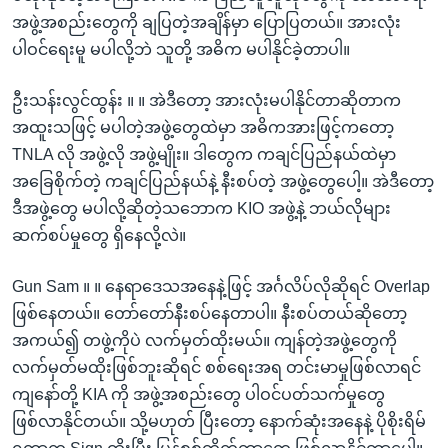
အဖွဲ့အစည်းတွေကို ချပြတဲ့အချိန်မှာ ပြောပြတယ်။ အားလုံး
ပါဝင်ရေးမူ မပါလို့ဘဲ သူတို့ အဓိက မပါနိုင်ခဲ့တာပါ။
ဦးသန်းလွင်ထွန်း ။ ။ အဲဒီတော့ အားလုံးမပါနိုင်တာဆိုတာက
အထူးသဖြင့် မပါတဲ့အဖွဲ့တွေထဲမှာ အဓိကအားဖြင့်ကတော့
TNLA လို အဖွဲ့လို အဖွဲ့မျိုး။ ဒါတွေက ကချင်ပြည်နယ်ထဲမှာ
အခြေစိုက်တဲ့ ကချင်ပြည်နယ်နဲ့ နီးစပ်တဲ့ အဖွဲ့တွေပေါ့။ အဲဒီတော့
ဒီအဖွဲ့တွေ မပါလို့ဆိုတဲ့သဘောက KIO အဖွဲ့နဲ့ ဘယ်လိုများ
ဆက်စပ်မှုတွေ ရှိနေလို့လဲ။
Gun Sam ။ ။ နေရာဒေသအနေနဲ့ဖြင့် အင်္ဂလိပ်လိုဆိုရင် Overlap
ဖြစ်နေတယ်။ တော်တော်နီးစပ်နေတာပါ။ နီးစပ်တယ်ဆိုတော့
အကယ်၍ တဖွဲ့ကိုပဲ လက်မှတ်ထိုးမယ်။ ကျန်တဲ့အဖွဲ့တွေကို
လက်မှတ်မထိုးဖြစ်ဘူးဆိုရင် စစ်ရေးအရ တင်းမာမှုဖြစ်လာရင်
ကျနော်တို့ KIA ကို အဖွဲ့အစည်းတွေ ပါဝင်ပတ်သက်မှုတွေ
ဖြစ်လာနိုင်တယ်။ သို့မဟုတ် ပြီးတော့ နောက်ဆုံးအနေနဲ့ ပိုစိုးရိမ်