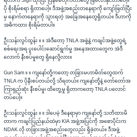
ရတာက Sign ထိုးပြီး ပြန်စစ်တိုက်တာတွေ ဖြစ်လာနိုင်တာပေါ့။
ပို စိုးရိမ်စရာ ရှိတာပေါ့။ ဒီအဖွဲ့အစည်းတနေရာကို ကျော်ဖြတ်ပြီး
မှ နောက်တနေရာကို သွားရတဲ့ အခြေအနေတွေရှိတယ်။ ဒီဟာကို
အဓိကထား စိုးရိမ်တာပါ။
ဦးသန်းလွင်ထွန်း ။ ။ အဲဒီတော့ TNLA အဖွဲ့နဲ့ ကချင်အဖွဲ့တွေရဲ့
စစ်ရေးအရ ပူးပေါင်းဆောင်ရွက်မှု အနေအထားတွေက အဲဒီ
လောက် နီးစပ်မှုတွေ ရှိနေလို့လား။
Gun Sam ။ ။ ကျနော်တို့ကတော့ တခြားမဟာမိတ်တွေထက်
TNLA က ပိုနီးစပ်တယ်လို့ သိရတယ်။ ကျနော်တို့နဲ့ တော်တော်အ
ကြာရှည်ဆုံး နီးစပ်မှု၊ ထိတွေ့မှု ရှိတာကတော့ TNLA ပလောင်
တပ်ပေါ့။
ဦးသန်းလွင်ထွန်း ။ ။ ဒါပေမဲ့ ဒီနေရာမှာ ကျနော်တို့ သတိထားမိ
တာက ကချင်ပြည်နယ်ထဲမှာ KIA အဖွဲ့အပြင်ကို အစောပိုင်းက
NDAK လို တခြားအဖွဲ့အစည်းတွေလည်း ရှိခဲ့တယ်။ ဒီအဖွဲ့