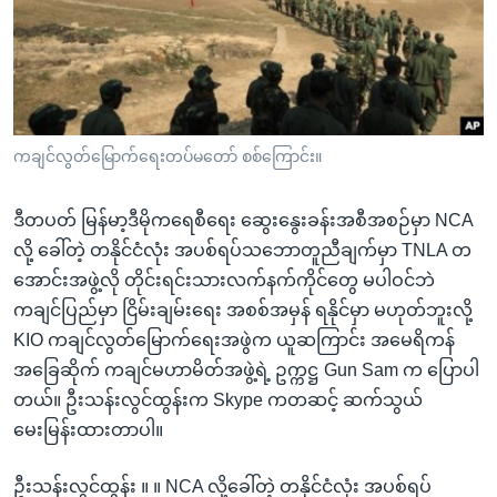
အ
သုတပဒေသာ အင်္ဂလိပ်စာ
ညွန်း
Learning English
စာမျက်နှာ
သို့
ဗွီအိုအေ လူမှုကွန်ယက်များ
ကျော်
ကြည့်
ကချင်လွတ်မြောက်ရေးတပ်မတော် စစ်ကြောင်း။
ရန်
ဘာသာစကားများ
ရှာဖွေ
ဒီတပတ် မြန်မာ့ဒီမိုကရေစီရေး ဆွေးနွေးခန်းအစီအစဉ်မှာ NCA
ရန်
လို့ ခေါ်တဲ့ တနိုင်ငံလုံး အပစ်ရပ်သဘောတူညီချက်မှာ TNLA တ
နေရာ
အောင်းအဖွဲ့လို တိုင်းရင်းသားလက်နက်ကိုင်တွေ မပါဝင်ဘဲ
သို့
ကချင်ပြည်မှာ ငြိမ်းချမ်းရေး အစစ်အမှန် ရနိုင်မှာ မဟုတ်ဘူးလို့
ကျော်
KIO ကချင်လွတ်မြောက်ရေးအဖွဲက ယူဆကြာင်း အမေရိကန်
ရန်
အခြေဆိုက် ကချင်မဟာမိတ်အဖွဲ့ရဲ့ ဥက္ကဋ္ဌ Gun Sam က ပြောပါ
တယ်။ ဦးသန်းလွင်ထွန်းက Skype ကတဆင့် ဆက်သွယ်
မေးမြန်းထားတာပါ။
ဦးသန်းလွင်ထွန်း ။ ။ NCA လို့ခေါ်တဲ့ တနိုင်ငံလုံး အပစ်ရပ်