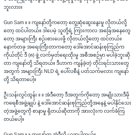
ဘူးလား။
Gun Sam ။ ။ ကျနော်တို့ကတော့ တွေ့ဆုံဆွေးနွေးမှု လိုတယ်လို့
တော့ ထင်ပါတယ်။ ဒါပေမဲ့ သူတို့ရဲ့ ကြားကာလ အခြေအနေတွေ
တော့ အများကြီး စဉ်းစားပေးဖို့ လိုတယ်လို့တော့ ထင်တယ်။
နောက်တခု အရေးကြီးတာကတော့ ဒေါ်အောင်ဆန်းစုကြည်က
ကိုယ်တိုင် ဒီ (၈) ဖွဲ့ လက်မှတ်ရေးထိုးမှု အစီအစဉ်မှာ မပါခဲ့ဘူးဆို
တာ ကျနော်တို့ သိရတယ်။ ဒီဟာက ကျန်ခဲ့တဲ့ တိုင်းရင်းသားတွေ
အတွက် အများကြီး NLD ရဲ့ ပေါ်လစီနဲ့ ပတ်သက်မလား ကျနော်
တို့ သိရတာပေါ့။
ဦးသန်းလွင်ထွန်း ။ ။ အဲဒီတော့ ဒီအတွက်ကိုတော့ အမျိုးသားဒီမို
ကရေစီအဖွဲ့ချုပ် နဲ့ ဒေါ်အောင်ဆန်းစုကြည်တို့အနေနဲ့ မပါနိုင်သေး
တဲ့အဖွဲ့တွေကို စာနာမှု ရှိတယ်ဆိုတာကို အားလုံးက လက်ခံကြ
တယ်ပေါ့။
Gun Sam ။ ။ ကျနော်က အဲဒီလို ယူဆပါတယ်။