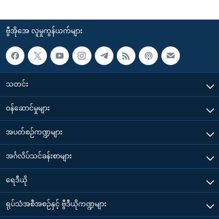
ဗွီအိုအေ လူမှုကွန်ယက်များ
သတင်း
၀န်ဆောင်မှုများ
အပတ်စဉ်ကဏ္ဍများ
အင်္ဂလိပ်သင်ခန်းစာများ
ရေဒီယို
ရုပ်သံအစီအစဉ်နှင့် ဗွီဒီယိုကဏ္ဍများ