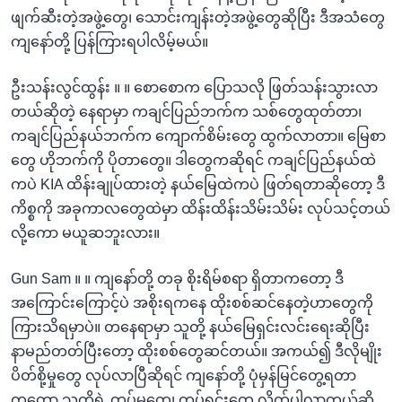
ဖျက်ဆီးတဲ့အဖွဲ့တွေ၊ သောင်းကျန်းတဲ့အဖွဲ့တွေဆိုပြီး ဒီအသံတွေ
ကျနော်တို့ ပြန်ကြားရပါလိမ့်မယ်။
ဦးသန်းလွင်ထွန်း ။ ။ စောစောက ပြောသလို ဖြတ်သန်းသွားလာ
တယ်ဆိုတဲ့ နေရာမှာ ကချင်ပြည်ဘက်က သစ်တွေထုတ်တာ၊
ကချင်ပြည်နယ်ဘက်က ကျောက်စိမ်းတွေ ထွက်လာတာ။ မြေစာ
တွေ ဟိုဘက်ကို ပိုတာတွေ။ ဒါတွေကဆိုရင် ကချင်ပြည်နယ်ထဲ
ကပဲ KIA ထိန်းချုပ်ထားတဲ့ နယ်မြေထဲကပဲ ဖြတ်ရတာဆိုတော့ ဒီ
ကိစ္စကို အခုကာလတွေထဲမှာ ထိန်းထိန်းသိမ်းသိမ်း လုပ်သင့်တယ်
လို့ကော မယူဆဘူးလား။
Gun Sam ။ ။ ကျနော်တို့ တခု စိုးရိမ်စရာ ရှိတာကတော့ ဒီ
အကြောင်းကြောင့်ပဲ အစိုးရကနေ ထိုးစစ်ဆင်နေတဲ့ဟာတွေကို
ကြားသိရမှာပဲ။ တနေရာမှာ သူတို့ နယ်မြေရှင်းလင်းရေးဆိုပြီး
နာမည်တတ်ပြီးတော့ ထိုးစစ်တွေဆင်တယ်။ အကယ်၍ ဒီလိုမျိုး
ပိတ်စို့မှုတွေ လုပ်လာပြီဆိုရင် ကျနော်တို့ ပုံမှန်မြင်တွေ့ရတာ
ကတော့ သူတို့ရဲ့ တပ်မတွေ၊ တပ်ရင်းတွေ လိုက်ပါလာတယ်ဆို