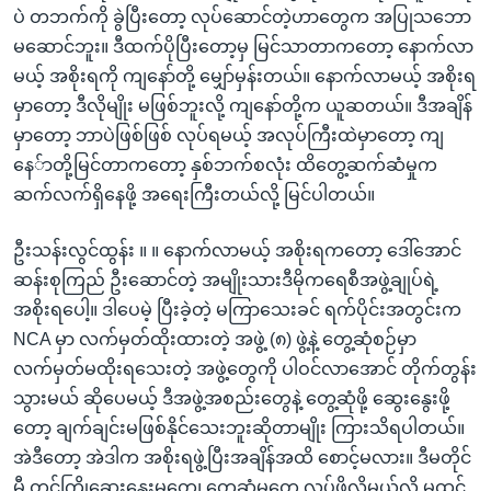
ပဲ တဘက်ကို ခွဲပြီးတော့ လုပ်ဆောင်တဲ့ဟာတွေက အပြုသဘော
မဆောင်ဘူး။ ဒီထက်ပိုပြီးတော့မှ မြင်သာတာကတော့ နောက်လာ
မယ့် အစိုးရကို ကျနော်တို့ မျှော်မှန်းတယ်။ နောက်လာမယ့် အစိုးရ
မှာတော့ ဒီလိုမျိုး မဖြစ်ဘူးလို့ ကျနော်တို့က ယူဆတယ်။ ဒီအချိန်
မှာတော့ ဘာပဲဖြစ်ဖြစ် လုပ်ရမယ့် အလုပ်ကြီးထဲမှာတော့ ကျ
နေ်ာတို့မြင်တာကတော့ နှစ်ဘက်စလုံး ထိတွေ့ဆက်ဆံမှုက
ဆက်လက်ရှိနေဖို့ အရေးကြီးတယ်လို့ မြင်ပါတယ်။
ဦးသန်းလွင်ထွန်း ။ ။ နောက်လာမယ့် အစိုးရကတော့ ဒေါ်အောင်
ဆန်းစုကြည် ဦးဆောင်တဲ့ အမျိုးသားဒီမိုကရေစီအဖွဲ့ချုပ်ရဲ့
အစိုးရပေါ့။ ဒါပေမဲ့ ပြီးခဲ့တဲ့ မကြာသေးခင် ရက်ပိုင်းအတွင်းက
NCA မှာ လက်မှတ်ထိုးထားတဲ့ အဖွဲ့ (၈) ဖွဲ့နဲ့ တွေ့ဆုံစဉ်မှာ
လက်မှတ်မထိုးရသေးတဲ့ အဖွဲ့တွေကို ပါဝင်လာအောင် တိုက်တွန်း
သွားမယ် ဆိုပေမယ့် ဒီအဖွဲ့အစည်းတွေနဲ့ တွေ့ဆုံဖို့ ဆွေးနွေးဖို့
တော့ ချက်ချင်းမဖြစ်နိုင်သေးဘူးဆိုတာမျိုး ကြားသိရပါတယ်။
အဲဒီတော့ အဲဒါက အစိုးရဖွဲ့ပြီးအချိန်အထိ စောင့်မလား။ ဒီမတိုင်
မီ တင်ကြိုဆွေးနွေးမှုတွေ၊ တွေ့ဆုံမှုတွေ လုပ်ဖို့လိုမယ်လို့ မထင်