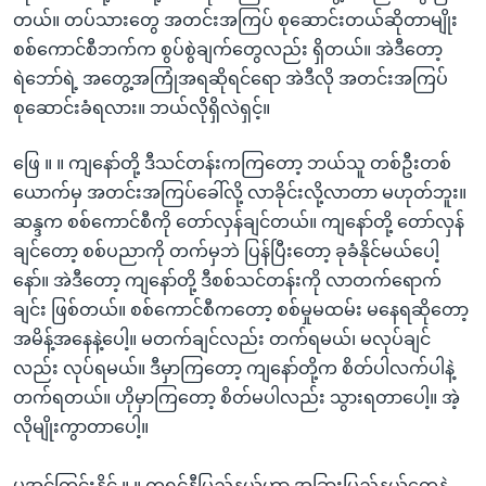
တယ်။ တပ်သားတွေ အတင်းအကြပ် စုဆောင်းတယ်ဆိုတာမျိုး
စစ်ကောင်စီဘက်က စွပ်စွဲချက်တွေလည်း ရှိတယ်။ အဲဒီတော့
ရဲဘော်ရဲ့ အတွေ့အကြုံအရဆိုရင်ရော အဲဒီလို အတင်းအကြပ်
စုဆောင်းခံရလား။ ဘယ်လိုရှိလဲရှင့်။
ဖြေ ။ ။ ကျနော်တို့ ဒီသင်တန်းကကြတော့ ဘယ်သူ တစ်ဦးတစ်
ယောက်မှ အတင်းအကြပ်ခေါ်လို့ လာခိုင်းလို့လာတာ မဟုတ်ဘူး။
ဆန္ဒက စစ်ကောင်စီကို တော်လှန်ချင်တယ်။ ကျနော်တို့ တော်လှန်
ချင်တော့ စစ်ပညာကို တက်မှဘဲ ပြန်ပြီးတော့ ခုခံနိုင်မယ်ပေါ့
နော်။ အဲဒီတော့ ကျနော်တို့ ဒီစစ်သင်တန်းကို လာတက်ရောက်
ချင်း ဖြစ်တယ်။ စစ်ကောင်စီကတော့ စစ်မှုမထမ်း မနေရဆိုတော့
အမိန့်အနေနဲ့ပေါ့။ မတက်ချင်လည်း တက်ရမယ်၊ မလုပ်ချင်
လည်း လုပ်ရမယ်။ ဒီမှာကြတော့ ကျနော်တို့က စိတ်ပါလက်ပါနဲ့
တက်ရတယ်။ ဟိုမှာကြတော့ စိတ်မပါလည်း သွားရတာပေါ့။ အဲ့
လိုမျိုးကွာတာပေါ့။
မအင်ကြင်းနိုင် ။ ။ ကရင်နီပြည်နယ်ဟာ အခြားပြည်နယ်တွေနဲ့