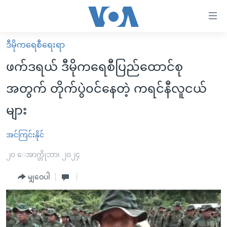
သုံး
ရ
လွယ်ကူ
ဒီမိုကရေစီရေးရာ
မူလစာမျက်နှာ
စေ
ဖက်ဒရယ် ဒီမိုကရေစီပြည်ထောင်စု
မြန်မာ
သည့်
အတွက် တိုက်ပွဲ၀င်နေတဲ့ ကရင်နီလူငယ်
ကမ္ဘာ့သတင်းများ
Link
များ
ဗွီဒီယို
နိုင်ငံတကာ
များ
သတင်းလွတ်လပ်ခွင့်
အမေရိကန်
ပင်မ
အင်ကြင်းနိုင်
ရပ်ဝန်းတခု လမ်းတခု အလွန်
တရုတ်
အကြောင်းအရာ
၂၀ ေအာက္တိုဘာ၊ ၂၀၂၄
သို့
အင်္ဂလိပ်စာလေ့လာမယ်
အစ္စရေး-ပါလက်စတိုင်း
ကျော်
မျှဝေပါ
အပတ်စဉ်ကဏ္ဍများ
အမေရိကန်သုံးအီဒီယံ
ကြည့်
ရေဒီယိုနှင့်ရုပ်သံ အချက်အလက်များ
မကြေးမုံရဲ့ အင်္ဂလိပ်စာ
ရေဒီယို
ရန်
ပင်မ
ရေဒီယို/တီဗွီအစီအစဉ်
ရုပ်ရှင်ထဲက အင်္ဂလိပ်စာ
တီဗွီ