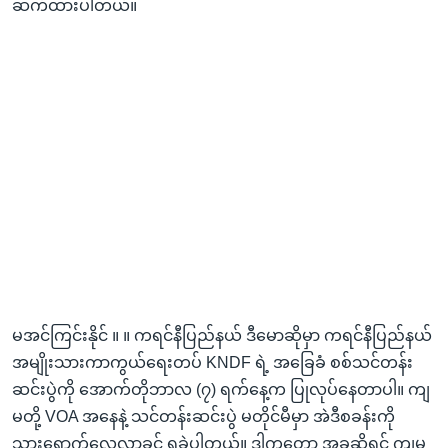
ဆက်ထားပါတယ်။
မအင်ကြင်းနိုင် ။ ။ ကရင်နီပြည်နယ် ဒီမောဆိုမှာ ကရင်နီပြည်နယ်
အမျိုးသားကာကွယ်ရေးတပ် KNDF ရဲ့ အခြေခံ စစ်သင်တန်း
ဆင်းပွဲကို အောက်တိုဘာလ (၇) ရက်နေ့က ပြုလုပ်နေတာပါ။ ကျ
မတို့ VOA အနေနဲ့ သင်တန်းဆင်းပွဲ မတိုင်မီမှာ အဲဒီစခန်းကို
သွားရောက်‌လေ့လာခွင့် ရခဲ့ပါတယ်။ ဒါကတော့ အခုဆိုရင် ကျမ