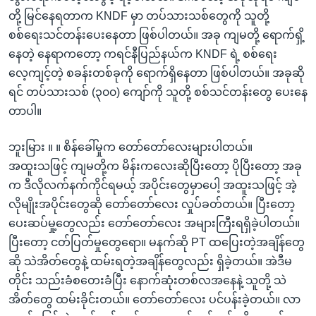
တို့ မြင်နေရတာက KNDF မှာ တပ်သားသစ်တွေကို သူတို့
စစ်ရေးသင်တန်းပေးနေတာ ဖြစ်ပါတယ်။ အခု ကျမတို့ ရောက်ရှိ့
နေတဲ့ နေရာကတော့ ကရင်နီပြည်နယ်က KNDF ရဲ့ စစ်ရေး
လေ့ကျင့်တဲ့ စခန်းတစ်ခုကို ရောက်ရှိနေတာ ဖြစ်ပါတယ်။ အခုဆို
ရင် တပ်သားသစ် (၃၀၀) ကျော်ကို သူတို့ စစ်သင်တန်းတွေ ပေးနေ
တာပါ။
ဘူးမြား ။ ။ စိန်ခေါ်မှုက တော်တော်လေးများပါတယ်။
အထူးသဖြင့် ကျမတို့က မိန်းကလေးဆိုပြီးတော့ ပိုပြီးတော့ အခု
က ဒီလိုလက်နက်ကိုင်ရမယ့် အပိုင်းတွေမှာပေါ့ အထူးသဖြင့် အဲ့
လိုမျိုးအပိုင်းတွေဆို တော်တော်လေး လှုပ်ခတ်တယ်။ ပြီးတော့
ပေးဆပ်မှု့တွေလည်း တော်တော်လေး အများကြီးရရှိခဲ့ပါတယ်။
ပြီးတော့ ငတ်ပြတ်မှုတွေရော။ မနက်ဆို PT ထပြေးတဲ့အချိန်တွေ
ဆို သဲအိတ်တွေနဲ့ ထမ်းရတဲ့အချိန်တွေလည်း ရှိခဲ့တယ်။ အဲဒီမ
တိုင်း သည်းခံစတေးခံပြီး နောက်ဆုံးတစ်လအနေနဲ့ သူတို့ သဲ
အိတ်တွေ ထမ်းခိုင်းတယ်။ တော်တော်လေး ပင်ပန်းခဲ့တယ်။ လာ