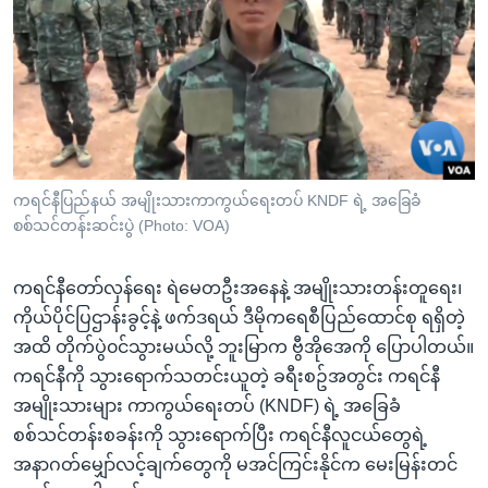
အ
သုတပဒေသာ အင်္ဂလိပ်စာ
ညွန်း
Learning English
စာမျက်နှာ
သို့
ဗွီအိုအေ လူမှုကွန်ယက်များ
ကျော်
ကြည့်
ရန်
ဘာသာစကားများ
ကရင်နီပြည်နယ် အမျိုးသားကာကွယ်ရေးတပ် KNDF ရဲ့ အခြေခံ
ရှာဖွေ
စစ်သင်တန်းဆင်းပွဲ (Photo: VOA)
ရန်
နေရာ
ကရင်နီတော်လှန်ရေး ရဲမေတဦးအနေနဲ့ အမျိုးသားတန်းတူရေး၊
သို့
ကိုယ်ပိုင်ပြဌာန်းခွင့်နဲ့ ဖက်ဒရယ် ဒီမိုကရေစီပြည်ထောင်စု ရရှိတဲ့
ကျော်
အထိ တိုက်ပွဲ၀င်သွားမယ်လို့ ဘူးမြာက ဗွီအိုအေကို ပြောပါတယ်။
ရန်
ကရင်နီကို သွားရောက်သတင်းယူတဲ့ ခရီးစဥ်အတွင်း ကရင်နီ
အမျိုးသားများ ကာကွယ်ရေးတပ် (KNDF) ရဲ့ အခြေခံ
စစ်သင်တန်းစခန်းကို သွားရောက်ပြီး ကရင်နီလူငယ်တွေရဲ့
အနာဂတ်မျှော်လင့်ချက်တွေကို မအင်ကြင်းနိုင်က မေးမြန်းတင်