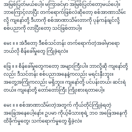
အမြစ်ပြတ်မယ်ပေါ့။ မကြာခင်မှာ အမြစ်ပြတ်တော့မယ်ပေါ့။
ဘာကြောင့်လာပြီး တက်ရောက်ဖြစ်လဲဆိုတော့ စစ်အာဏာသိမ်း
လို့ ကျနော်တို့ ဒီဟာကို စစ်အာဏာသိမ်းတာကို ပုန်ကန်ချင်လို့
စစ်ပညာကို လာပြီးတော့ သင်ဖြစ်တာပါ့။
မေး ။ ။ အဲဒီတော့ ဒီစစ်သင်တန်း တက်ရောက်တဲ့အခါမှာရော
ဘယ်လို စိန်ခေါ်မှုတွေ ကြုံခဲ့ရလဲ။
ဖြေ ။ ။ စိန်ခေါ်မှုတွေကတော့ အများကြီးပါ။ ဘာလို့ဆို ကျနော်တို့
လည်း ဒီသင်တန်း စစ်ပညာအနေနဲ့ကလည်း မရင်းနှီးဘူး။
အတွေ့အကြုံကလည်း မရှိဘူး။ ကျ‌နော်တို့ ပင်ပန်းတယ်၊ ဆင်းရဲ
တယ်။ ကျနော်တို့ တော်တော်ကြီး ကြိုးစားရတာပေါ့။
မေး ။ ။ စစ်အာဏာသိမ်းတဲ့အတွက် ကိုယ်တိုင်ကြုံခဲ့ရတဲ့
အခြေအနေပေါ့နော်။ ဥပမာ ကိုယ့်မိသားစုရဲ့ ဘဝ အခြေအနေကို
ထိခိုက်မှုတွေ၊ သက်ရောက်မှုတွေ ရှိခဲ့လဲ။