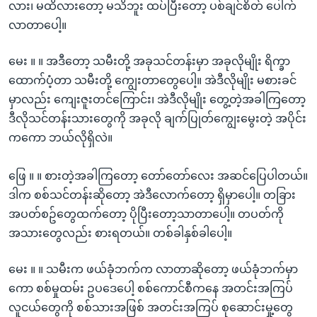
လား၊ မထိလားတော့ မသိဘူး ထပ်ပြီးတော့ ပစ်ချင်စိတ် ပေါက်
လာတာပေါ့။
မေး ။ ။ အဒီတော့ သမီးတို့ အခုသင်တန်းမှာ အခုလိုမျိုး ရိက္ခာ
ထောက်ပံ့တာ သမီးတို့ ကျွေးတာတွေပေါ့။ အဲဒီလိုမျိုး မစားခင်
မှာလည်း ကျေးဇူးတင်ကြောင်း၊ အဲဒီလိုမျိုး တွေ့တဲ့အခါကြတော့
ဒီလိုသင်တန်းသားတွေကို အခုလို ချက်ပြုတ်ကျွေးမွေးတဲ့ အပိုင်း
ကကော ဘယ်လိုရှိလဲ။
ဖြေ ။ ။ စားတဲ့အခါကြတော့ တော်တော်လေး အဆင်ပြေပါတယ်။
ဒါက စစ်သင်တန်းဆိုတော့ အဲဒီလောက်တော့ ရှိမှာပေါ့။ တခြား
အပတ်စဥ်တွေထက်တော့ ပိုပြီးတော့သာတာပေါ့။ တပတ်ကို
အသားတွေလည်း စားရတယ်။ တစ်ခါနှစ်ခါပေါ့။
မေး ။ ။ သမီးက ဖယ်ခုံဘက်က လာတာဆိုတော့ ဖယ်ခုံဘက်မှာ
ကော စစ်မှုထမ်း ဥပဒေပေါ့ စစ်ကောင်စီကနေ အတင်းအကြပ်
လူငယ်တွေကို စစ်သားအဖြစ် အတင်းအကြပ် စုဆောင်းမှု့တွေ