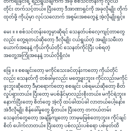
တက်ရခြင်းရဲ့ ရည်ရွယ်ချက်က အခု စစ်သင်တန်းကို လူငယ်
တိုင်း တက်သင့်တယ်။ ပြီးတော့ ဒီအာဏာရှင်ကို အခုလိုမျိုး တိုက်
ထုတ်ဖို့ ကိုယ့်မှာ လုပ်သလောက် အစွမ်းအစတွေနဲ့ အဲ့လိုမျိုးရှင့်။
မေး ။ ။ စစ်သင်တန်းတွေမှာဆိုရင် သေနတ်ပစ်လေ့ကျင့်တာတွေ
လည်း တွေ့ရတယ်ဆိုတော့ ဒီလိုမျိုး ငယ်ရွယ်တဲ့ အမျိုးသမီးတ
ယောက်အနေနဲ့ ကိုယ်ကိုယ်တိုင် သေနတ်ကိုင်ပြီး ပစ်ရတဲ့
အတွေ့အကြုံအနေနဲ့ ဘယ်လိုရှိလဲ။
ဖြေ ။ ။ စစချင်းတော့ မကိုင်သေးခင်တုန်းကတော့ ကိုယ်တိုင်
လည်း သေနတ်ကို တစ်ခါမှလည်း မတွေ့ဖူးဘူး။ ကိုင်လည်းမကိုင်
ဖူးဘူးဆိုတော့ ဒီမှာရောက်တော့ စစချင်း ပစ်ရမယ်ဆိုတော့ စိတ်
လှုပ်ရှားတယ်။ ပြီးတော့ မပစ်နိုင်မှာလည်းစိုးတယ်။ မကိုင်ရဲဘူး။
နောက်ပြီးတော့ စိတ်တွေ အဲ့လို ထပ်ခါထပ်ခါ လာတယ်ပေါ့နော်။
အဲဒီလိုမျိုး စိန်ခေါ်မှုတွေ ရှိတယ်။ ပြီးတော့ တကယ်တမ်း
သေနတ်တွေတော့ အချိန်ကျတော့ ဘာမှမဖြစ်တော့ဘူး။ ကိုင်ချင်
စိတ် ပေါက်လာတယ်။ ပြီးတော့ ပစ်လည်းပစ်ရော ပစ်မှတ်ထိ