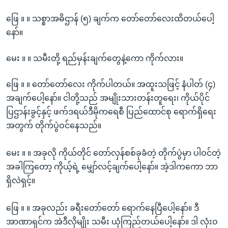
ဖြေ ။ ။ သစ္စာအဓိဌာန် (၅) ချက်က တော်တော်လေးထိတယ်ပေါ့
နော်။
မေး ။ ။ သမီးတို့ ရည်မှန်းချက်တွေနဲ့ကော ကိုက်လား။
ဖြေ ။ ။ တော်တော်လေး ကိုက်ပါတယ်။ အထူးသဖြင့် နံပါတ် (၄)
အချက်ပေါ့နော်။ ငါတို့သည် အမျိုးသားတန်းတူရေး၊ ကိုယ်ပိုင်
ပြဌာန်းခွင့်နှင့် ဖက်ဒရယ်ဒီမိုကရေစီ ပြည်ထောင်စု ရောက်ရှိရေး
အတွက် တိုက်ပွဲဝင်နေသည်။
မေး ။ ။ အခုလို ကိုယ်တိုင် တော်လှန်စစ်ခုခံတဲ့ တိုက်ပွဲမှာ ပါဝင်တဲ့
အခါကြတော့ ကိုယ့်ရဲ့ မျှော်လင့်ချက်ပေါ့နော်။ အဲ့ဒါကကော ဘာ
ရှိလဲရှင့်။
ဖြေ ။ ။ အခုလည်း ခရီးတော်တော် ရောက်နေပြီပေါ့နော်။ ဒီ
အာဏာရှင်က အဲဒီလိုမျိုး သမီး ယုံကြည်တယ်ပေါ့နော်။ ဒါ လုံးဝ