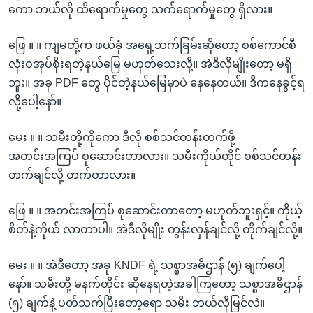
ကော ဘယ်လို ထိရောက်မှုတွေ သက်ရောက်မှုတွေ ရှိလား။
ဖြေ ။ ။ ကျမတို့က ဖယ်ခုံ အရှေ့ဘက်ခြမ်းဆိုတော့ စစ်ကောင်စီ
လုံးဝအုပ်စိုးရတဲ့နယ်မြေ မဟုတ်သေးလို့။ အဲဒီလိုမျိုးတော့ မရှိ
ဘူး။ အခု PDF တွေ ပိုင်တဲ့နယ်မြေမှာပဲ နေနေတယ်။ ဒီကနေခွင့်ရ
လို့ပေါ့နော်။
မေး ။ ။ သမီးတို့ကိုကော ဒီလို စစ်သင်တန်းတက်ဖို့
အတင်းအကြပ် စုဆောင်းတာလား။ သမီးကိုယ်တိုင် စစ်သင်တန်း
တက်ချင်လို့ တက်တာလား။
ဖြေ ။ ။ အတင်းအကြပ် စုဆောင်းတာတော့ မဟုတ်ဘူးရှင့်။ ကိုယ့်
စိတ်နဲ့ကိုယ် လာတာပါ။ အဲဒီလိုမျိုး တွန်းလှန်ချင်လို့ တိုက်ချင်လို့။
မေး ။ ။ အဲဒီတော့ အခု KNDF ရဲ့ သစ္စာအဓိဌာန် (၅) ချက်ပေါ့
နော်။ သမီးတို့ မနက်တိုင်း ဆိုနေရတဲ့အခါကြတော့ သစ္စာအဓိဌာန်
(၅) ချက်နဲ့ ပတ်သက်ပြီးတော့ရော သမီး ဘယ်လိုမြင်လဲ။