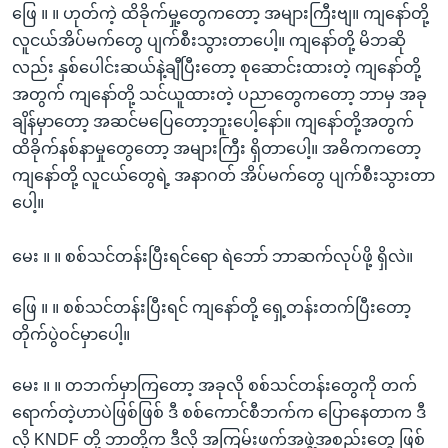
ဖြေ ။ ။ ဟုတ်ကဲ့ ထိခိုက်မှု့တွေကတော့ အများကြီးဗျ။ ကျနော်တို့
လူငယ်အိပ်မက်တွေ ပျက်စီးသွားတာပေါ့။ ကျနော်တို့ မိဘဆို
လည်း နှစ်ပေါင်းဆယ်နဲ့ချီပြီးတော့ စုဆောင်းထားတဲ့ ကျနော်တို့
အတွက် ကျနော်တို့ သင်ယူထားတဲ့ ပညာတွေကတော့ ဘာမှ အခု
ချိန်မှာတော့ အဆင်မပြေတော့ဘူးပေါ့နော်။ ကျနော်တို့အတွက်
ထိခိုက်နစ်နာမှုတွေတော့ အများကြီး ရှိတာပေါ့။ အဓိကကတော့
ကျနော်တို့ လူငယ်တွေရဲ့ အနာဂတ် အိပ်မက်တွေ ပျက်စီးသွားတာ
ပေါ့။
မေး ။ ။ စစ်သင်တန်းပြီးရင်ရော ရဲဘော် ဘာဆက်လုပ်ဖို့ ရှိလဲ။
ဖြေ ။ ။ စစ်သင်တန်းပြီးရင် ကျနော်တို့ ရှေ့တန်းတက်ပြီးတော့
တိုက်ပွဲဝင်မှာပေါ့။
မေး ။ ။ တဘက်မှာကြတော့ အခုလို စစ်သင်တန်းတွေကို တက်
ရောက်တဲ့ဟာပဲဖြစ်ဖြစ် ဒီ စစ်ကောင်စီဘက်က ပြောနေတာက ဒီ
လို KNDF တို့ ဘာတို့က ဒီလို အကြမ်းဖက်အဖွဲ့အစည်းတွေ ဖြစ်