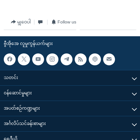
မျှဝေပါ
Follow us
ဗွီအိုအေ လူမှုကွန်ယက်များ
သတင်း
၀န်ဆောင်မှုများ
အပတ်စဉ်ကဏ္ဍများ
အင်္ဂလိပ်သင်ခန်းစာများ
ရေဒီယို