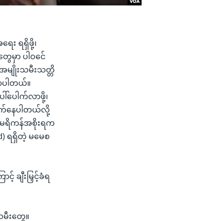
း ရရှိဖို့၊
္စတွေမှာ ပါဝင်ေ
အမျိုးသမီးသတ္တိ
ောပါတယ်။
ါ်ပေါက်လာဖို့၊
က်နေပါတယ်လို့
မေရိကန်အစိုးရက
) ရရှိတဲ့ မမေစ
် ချီးမြှင့်ခံရ
သမီးတွေ။