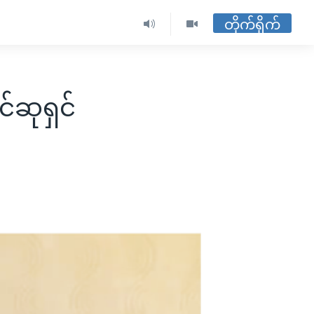
တိုက်ရိုက်
်ဆုရှင်