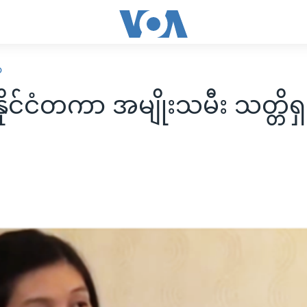
ာ
ုင်ငံတကာ အမျိုးသမီး သတ္တိရှင