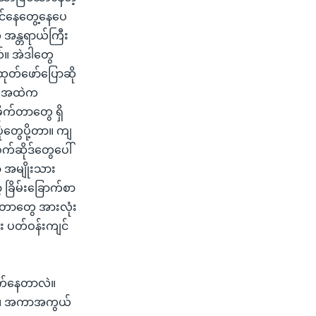
ြင်နေတွေ့နေပေ
 အန္တရာယ်ကြီး
ယ်။ အဲဒါတွေ
ထုတ်ဖော်ပြောဆို
ည်းအထဲက
ိုက်တာတွေ ရှိ
ံတွေပို့တာ။ ကျ
ဝက်ဆိုဒ်တွေပေါ်
့ အမျိုးသား
ခြိမ်းခြောက်စာ
ေတာတွေ အားလုံး
်း ပတ်ဝန်းကျင်
ောက်နေတာလဲ။
ား။ အကာအကွယ်