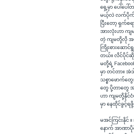
ရှေ့မှာ ပေါ်ပေ
မယ့်လဲ လက်ပိုက
ပြီးတော့ ရှက်စ
အားလုံးဟာ ကျမတိ
တဲ့ ကျမတို့လို
ကြိုးစားဆောင်ရွ
တယ်။ လိင်ပိုင်
မတို့ရဲ့ Faceboo
မှာ တင်တာ။ အဲဒ
သစ္စာဖောက်တွေအ
တွေ ပို့တာတွေ 
ဟာ ကျမတို့နိုင်င
မှာ နေထိုင်ခွင့်
မအင်ကြင်းနိုင်
နောက် အာဏာပို