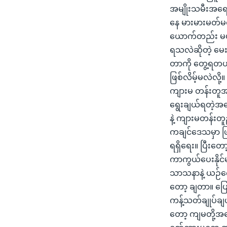
အမျိုးသမီးအရေ
နေ မားမားမတ်မတ
ယောက်တည်း မဟုတ်
ရသလဲဆိုတဲ့ မေး
တာကို တွေ့ရတယ်
ဖြစ်လိမ့်မလဲလို
ကျားမ တန်းတူအခ
ရွေးချယ်ရတဲ့အက
နဲ့ ကျားမတန်း
ကချင်ဒေသမှာ ဖြစ်
ရရှိရေး။ ပြီးတေ
ကာကွယ်ပေးနိုင်
သာသနာနဲ့ ယဉ်ကျေး
တော့ ချတာ။ ပြော
ကန့်သတ်ချုပ်ချ
တော့ ကျမတို့အပေ