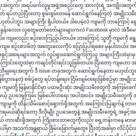
းအတွက်၊ အရပ်ဖက်လူမှုအဖွဲ့အစည်းတွေ အားလုံးရဲ့ အကျိုးအတွက်
် ရပ်တည်ပြီးတော့ စွမ်းစွမ်းတမန် ဆောင်ရွက်နေကြတဲ့ အမျိုးသ
ပါဘူး၊ အများကြီး ရှိပါတယ်။ ဒါပေမဲ့လဲ ကျမကို ဘာကြောင့် ရွေးချ
ခွန်းလေး။ လူတွေတော်တော်များများကလဲ Facebook မှာလဲ အဲဒီမေး
။ ကျမလည်း စဉ်းစားကြည့်ပါတယ်။ ဘာကြောင့် သူတို့ ကျမကို ရွ
့။ ကျမ စဉ်းစားမိတဲ့ အတွေးလေးကိုပဲ ပြောပြပါရစေ။ မှန်ပါတယ်။ အမ
ွင့်အရေးများအတွက် လှုပ်ရှားဆောင်ရွက်ကြသူ အများကြီးထဲမှာမှ
ြောင်းတွေထဲမှာ ကချင်တိုင်းရင်းသူဖြစ်တယ်။ ပြီးတော့ ကျမဟာ 
တူညီမျှရေးအတွက် ဒီ issue တခုအတွက် ဆောင်ရွက်နေတာ မဟုတ်ဘူ
ပွားနေတဲ့ စစ်ပွဲတွေ ရပ်တန့်ရေး။ ငြိမ်းချမ်းရေးဖြစ်စဉ်မှာ အမျိုးသမ
ာ့ ကျမတို့ မြန်မာနိုင်ငံမှာ ပထမဦးဆုံး အမျိုးသမီးတွေကို အကြမ်းဖက်
မယ့် ဥပဒေမူကြမ်း ဖြစ်ပေါ်လာရေး အပါအဝင်။ အမျိုးသမီးတွေကို
မှုကို ထိန်းသိမ်းစောင့်ရှောက်ဖို့အတွက် အကြောင်းပြချက်နဲ့ တာဝန်တ
ရမယ်ဆိုရင်တော့ ဒီလိုမျိုး ဥပဒေတွေနဲ့ အမျိုးသမီးတွေရဲ့ အခွင့်
ယ် တားဆီးဖို့အတွက် ကြိုးစားတာတွေကိုလည်း ရှေ့တန်းကနေ မားမ
ါ်မှာ အသက်အန္တရာယ် ခြိမ်းခြောက်မှုတွေ။ ပြီးတဲ့အခါမှာ လိင်ပိုင်းဆ