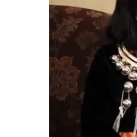
သုတပဒေသာ အင်္ဂလိပ်စာ
အ
ညွန်း
စာမျက်နှာ
သို့
ကျော်
ကြည့်
ရန်
ရှာဖွေ
ရန်
နေရာ
သို့
ကျော်
ရန်