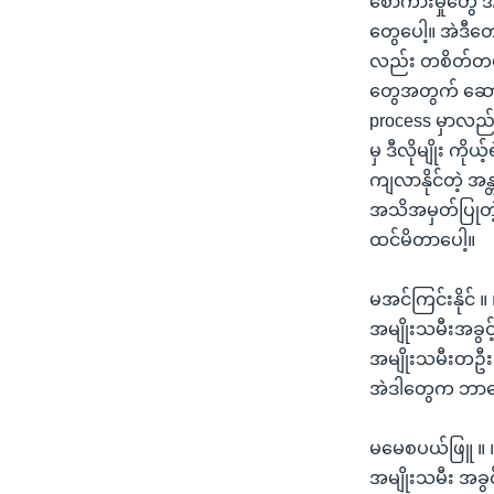
စော်ကားမှုတွေ 
တွေပေါ့။ အဲဒီတ
လည်း တစိတ်တပိုင
တွေအတွက် ဆောင်ရ
process မှာလည်
မှ ဒီလိုမျိုး ကိ
ကျလာနိုင်တဲ့ အန
အသိအမှတ်ပြုတဲ့အ
ထင်မိတာပေါ့။
မအင်ကြင်းနိုင် 
အမျိုးသမီးအခွင့
အမျိုးသမီးတဦးအ
အဲဒါတွေက ဘာတွ
မမေစပယ်ဖြူ ။ ။
အမျိုးသမီး အခွ