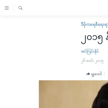
သုံး
ရ
ရှာဖွေ
လွယ်ကူ
မူလစာမျက်နှာ
ဒီမိုကရေစီရေးရ
ရ
စေ
မြန်မာ
လာ
၂၀၁၅ နိ
သည့်
ဒ်
ကမ္ဘာ့သတင်းများ
Link
ဗွီဒီယို
နိုင်ငံတကာ
အင်ကြင်းနိုင်
များ
သတင်းလွတ်လပ်ခွင့်
အမေရိကန်
၂၆ ဧၿပီ၊ ၂၀၁၅
ပင်မ
ရပ်ဝန်းတခု လမ်းတခု အလွန်
တရုတ်
အကြောင်းအရာ
အင်္ဂလိပ်စာလေ့လာမယ်
မျှဝေပါ
အစ္စရေး-ပါလက်စတိုင်း
သို့
အပတ်စဉ်ကဏ္ဍများ
အမေရိကန်သုံးအီဒီယံ
ကျော်
ကြည့်
ရေဒီယိုနှင့်ရုပ်သံ အချက်အလက်များ
မကြေးမုံရဲ့ အင်္ဂလိပ်စာ
ရေဒီယို
ရန်
ရေဒီယို/တီဗွီအစီအစဉ်
ရုပ်ရှင်ထဲက အင်္ဂလိပ်စာ
တီဗွီ
ပင်မ