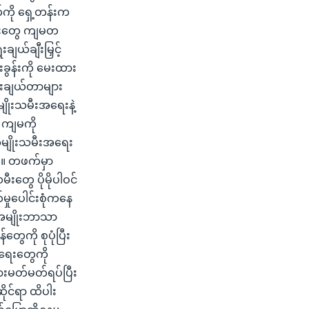
ကို ရှေ့တန်းက
မီးတွေ ကျမတ
ယ်ချီးမြှင့်
ခွန်းကို မေးထား
ေးချယ်တာများ
ျိုးသမီးအရေးနဲ့
 ကျမကို
အမျိုးသမီးအရေး
း။ တဖက်မှာ
ီးတွေ ပိုမိုပါဝင်
မှုပေါင်းစုံကနေ
 အမျိုးဘာသာ
ွေကို စုပုံပြီး
အရေးတွေကို
ားမတ်မတ်ရပ်ပြီး
ိုင်ရာ ထိပါး