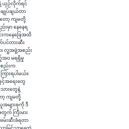
 ယှဉ်လိုက်ရင်
ပ်ချုပ်ချယ်တာ
တော့ ကျမတို့
စည်းမှာ နေနေရ
ေါင်းကနေခြေအထိ
ပိတ်ပင်တားဆီး
ာ၊ လူ့အဖွဲ့အစည်း
်အဝ မရရှိမှု
ဲ့အစည်းက
ာ ကြားရပါမယ်။
အခွင့်အရေးတွေ
းသားတွေနဲ့
့ ကျမတို့
အများစုကို ဒီ
တွက် ကြီးမား
် ဖမ်းဆီးခံရတာ
င်သာမြင်သာနေတဲ့