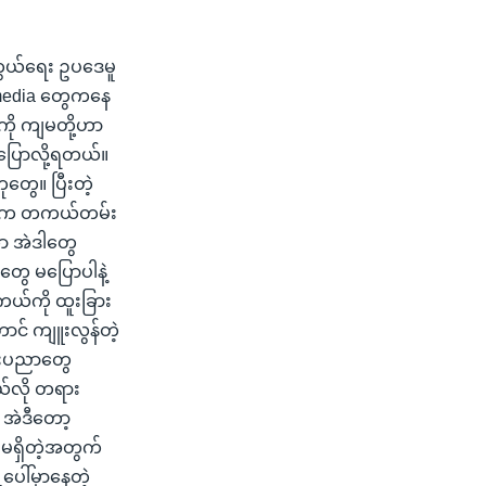
ကွယ်ရေး ဥပဒေမူ
media တွေကနေ
ို ကျမတို့ဟာ
 ပြောလို့ရတယ်။
တွေ။ ပြီးတဲ့
မတို့က တကယ်တမ်း
ာ အဲဒါတွေ
ွေ မပြောပါနဲ့
 တကယ်ကို ထူးခြား
င် ကျူးလွန်တဲ့
ည်းပညာတွေ
်လို တရား
 အဲဒီတော့
 မရှိတဲ့အတွက်
ေါ်မှာနေတဲ့