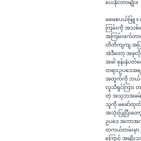
ပေးနိုင်တာမျိုး။
မမေစပယ်ဖြူ ။ ။
ကြမ်းကို အသစ်
အကြမ်းဖက်တာတွ
တိတိကျကျ အပြစ်ပ
အဲဒီတော့ အခုလိ
အခါ ဖုန်းနံပတ်တ
တရားဥပဒေအရ စု
အတွက်ကို ဘယ်သူ
လူသိရှင်ကြား တနိ
တဲ့ အသုဘအခမ်းအ
သူကို မဖော်ထုတ်
အသုံးပြုပြီးတ
ဥပဒေ အကာအကွယ်မ
တကယ်တမ်းမှာ ဥပဒ
ကြောင့် အမျိုး