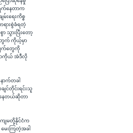
ပြောဆိုနေမှု
င်ရွက်နေတာက
ျမ်းရေးကိစ္စ
ရားစွဲခံရတဲ့
ွာ သွားပြီးတော့
တွက် ကိုယ့်မှာ
ျက်တွေကို
ကိုယ် အဲဒီလို
၊ နောက်တခါ
ျင်တိုင်းရင်းသူ
ရှိနေတယ်ဆိုတာ
မတို့နိုင်ငံက
ု့ မေးကြတဲ့အခါ