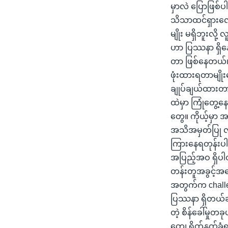
မှာလဲ ပြောဖြစ်ပ
သိသာထင်ရှားလောက
မျိုး မရှိဘူးလ
ဟာ ပြဿနာ ရှိနေ
တာ ဖြစ်နေတယ်။
ဖုံးထားရတာမျိုး
ချုပ်ချယ်ထားတာမ
ထဲမှာ ကြုံတွေ့နေ
တွေ။ ကိုယ့်မှာ 
အသိအမှတ်ပြု လက
ကြားနေရတုန်းပါပ
အပြည့်အဝ ရှိပါတ
တန်းတူအခွင့်အ
အတွက်က challen
ပြဿနာ ရှိတယ်ဆ
တဲ့ စိန်ခေါ်မှု
တွေ၊ ရိုက်နှက်