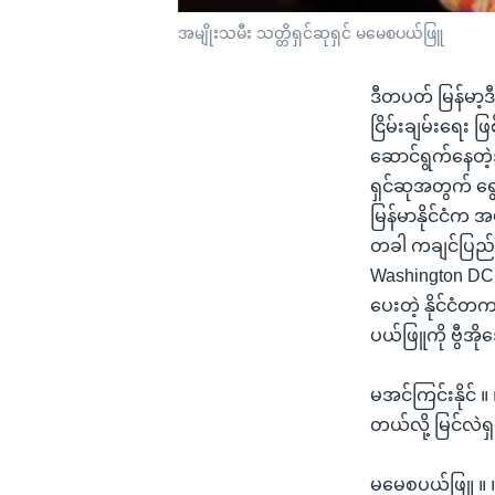
အမျိုးသမီး သတ္တိရှင်ဆုရှင် မမေစပယ်ဖြူ
ဒီတပတ် မြန်မာ့ဒီ
ငြိမ်းချမ်းရေး ဖြ
ဆောင်ရွက်နေတဲ့
ရှင်ဆုအတွက် ရွ
မြန်မာနိုင်ငံက 
တခါ ကချင်ပြည်န
Washington DC
ပေးတဲ့ နိုင်ငံတ
ပယ်ဖြူကို ဗွီအိ
မအင်ကြင်းနိုင် ။
တယ်လို့ မြင်လဲရှင
မမေစပယ်ဖြူ ။ ။