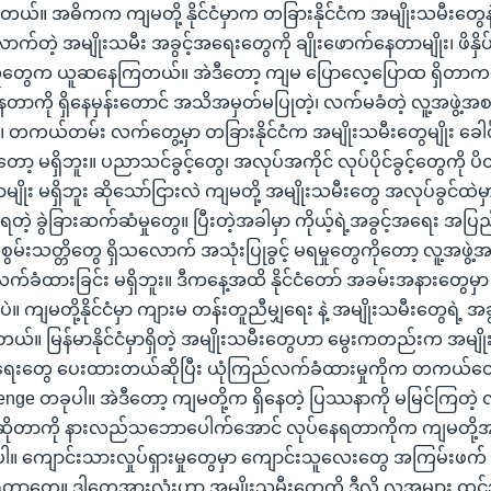
ါတယ်။ အဓိကက ကျမတို့ နိုင်ငံမှာက တခြားနိုင်ငံက အမျိုးသမီးတွေနဲ့
်တဲ့ အမျိုးသမီး အခွင့်အရေးတွေကို ချိုးဖောက်နေတာမျိုး၊ ဖိနှိ
ို့ လူတွေက ယူဆနေကြတယ်။ အဲဒီတော့ ကျမ ပြောလေ့ပြောထ ရှိတာက
တာကို ရှိနေမှန်းတောင် အသိအမှတ်မပြုတဲ့၊ လက်မခံတဲ့ လူ့အဖွဲ့အ
 တကယ်တမ်း လက်တွေ့မှာ တခြားနိုင်ငံက အမျိုးသမီးတွေမျိုး ခ
တော့ မရှိဘူး။ ပညာသင်ခွင့်တွေ၊ အလုပ်အကိုင် လုပ်ပိုင်ခွင့်တွေကို 
ျိုး မရှိဘူး ဆိုသော်ငြားလဲ ကျမတို့ အမျိုးသမီးတွေ အလုပ်ခွင်ထဲမှ
ရတဲ့ ခွဲခြားဆက်ဆံမှုတွေ။ ပြီးတဲ့အခါမှာ ကိုယ့်ရဲ့အခွင့်အရေး အပြည့
အစွမ်းသတ္တိတွေ ရှိသလောက် အသုံးပြုခွင့် မရမှုတွေကိုတော့ လူ့အဖွ
်ခံထားခြင်း မရှိဘူး။ ဒီကနေ့အထိ နိုင်ငံတော် အခမ်းအနားတွေမှ
ဲ။ ကျမတို့နိုင်ငံမှာ ကျားမ တန်းတူညီမျှရေး နဲ့ အမျိုးသမီးတွေရဲ့ 
ယ်။ မြန်မာနိုင်ငံမှာရှိတဲ့ အမျိုးသမီးတွေဟာ မွေးကတည်းက အမျို
ရေးတွေ ပေးထားတယ်ဆိုပြီး ယုံကြည်လက်ခံထားမှုကိုက တကယ်တော
ge တခုပါ။ အဲဒီတော့ ကျမတို့က ရှိနေတဲ့ ပြဿနာကို မမြင်ကြတဲ့ လူ
ိုတာကို နားလည်သဘောပေါက်အောင် လုပ်နေရတာကိုက ကျမတို့အ
တခုပါ။ ကျောင်းသားလှုပ်ရှားမှုတွေမှာ ကျောင်းသူလေးတွေ အကြမ်းဖက
ခံရတာတွေ။ ဒါတွေအားလုံးဟာ အမျိုးသမီးတွေကို ဒီလို လူအများ ထ