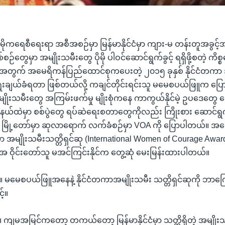
မိုကရေစီရေးရာ အစီအစဉ်မှာ မြန်မာနိုင်ငံမှာ ကျား-မ တန်းတူအခွင့်အရေ
စ်စဉ်တွေမှာ အမျိုးသမီးတွေ ပိုမို ပါဝင်ဆောင်ရွက်ခွင့် ရရှိဖို့စတဲ့ ကိစ
အတွက် အမေရိကန်ပြည်ထောင်စုကပေးတဲ့ ၂၀၁၅ ခုနှစ် နိုင်ငံတကာ 
ေးချယ်ခံရတာ ဖြစ်တယ်လို့ ကချင်တိုင်းရင်းသူ မမေစပယ်ဖြူက ပြ
အမျိုးသမီးတွေ အကြမ်းဖက်မှု မျိုးစုံကနေ ကာကွယ်နိုင်မဲ့ ဥပဒေတွေ ပေ
ယ်ထဲမှာ စစ်ပွဲတွေ ရပ်ဆဲရေးစတာတွေကိုလည်း ကြိုးစား ဆောင်ရွ
 မြို့တော်မှာ ဆုလာရောက် လက်ခံစဉ်မှာ VOA ကို ပြောပါတယ်။ အ
ကာ အမျိုးသမီးသတ္တိရှင်ဆု (International Women of Courage Award
ုအေ ဝိုင်းတော်သူ မအင်ကြင်းနိုင်က တွေ့ဆုံ မေးမြန်းထားပါတယ်။
 ။ မမေစပယ်ဖြူအနေနဲ့ နိုင်ငံတကာအမျိုးသမီး သတ္တိရှင်ဆုကို ဘာကြောင့
့်။
 ကျမအမြင်ကတော့ တကယ်တော့ မြန်မာနိုင်ငံမှာ သတ္တိရှိတဲ့ အမျိုး