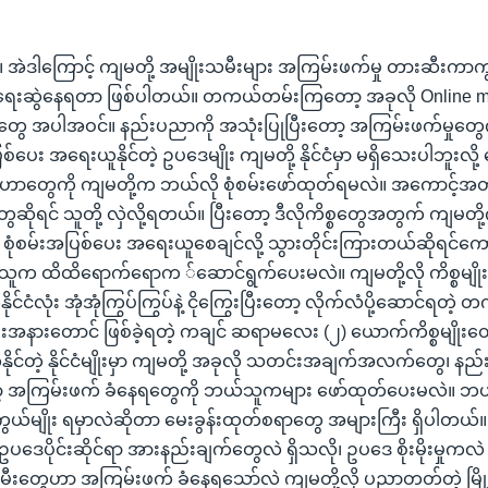
 အဲဒါကြောင့် ကျမတို့ အမျိုးသမီးများ အကြမ်းဖက်မှု တားဆီးကာ
ရေးဆွဲနေရတာ ဖြစ်ပါတယ်။ တကယ်တမ်းကြတော့ အခုလို Online 
ေ အပါအဝင်။ နည်းပညာကို အသုံးပြုပြီးတော့ အကြမ်းဖက်မှုတွေက
ေး အရေးယူနိုင်တဲ့ ဥပဒေမျိုး ကျမတို့ နိုင်ငံမှာ မရှိသေးပါဘူးလို့
ုဟာတွေကို ကျမတို့က ဘယ်လို စုံစမ်းဖော်ထုတ်ရမလဲ။ အကောင့်အတု
ွေဆိုရင် သူတို့ လှဲလို့ရတယ်။ ပြီးတော့ ဒီလိုကိစ္စတွေအတွက် ကျ
ံစမ်းအပြစ်ပေး အရေးယူစေချင်လို့ သွားတိုင်းကြားတယ်ဆိုရင်ကေ
က ထိထိရောက်ရောက ်ဆောင်ရွက်ပေးမလဲ။ ကျမတို့လို ကိစ္စမျိုးတ
ုင်ငံလုံး အုံအုံကြွပ်ကြွပ်နဲ့ ငိုကြွေးပြီးတော့ လိုက်လံပို့ဆောင်ရတဲ့
နားတောင် ဖြစ်ခဲ့ရတဲ့ ကချင် ဆရာမလေး (၂) ယောက်ကိစ္စမျိုးတော
နိုင်တဲ့ နိုင်ငံမျိုးမှာ ကျမတို့ အခုလို သတင်းအချက်အလက်တွေ၊ န
ော့ အကြမ်းဖက် ခံနေရတွေကို ဘယ်သူကများ ဖော်ထုတ်ပေးမလဲ။ ဘယ
ျိုး ရမှာလဲဆိုတာ မေးခွန်းထုတ်စရာတွေ အများကြီး ရှိပါတယ်။
ေပိုင်းဆိုင်ရာ အားနည်းချက်တွေလဲ ရှိသလို၊ ဥပဒေ စိုးမိုးမှုကလဲ
သမီးတွေဟာ အကြမ်းဖက် ခံနေရသော်လဲ ကျမတို့လို ပညာတတ်တဲ့ မြို့ပ