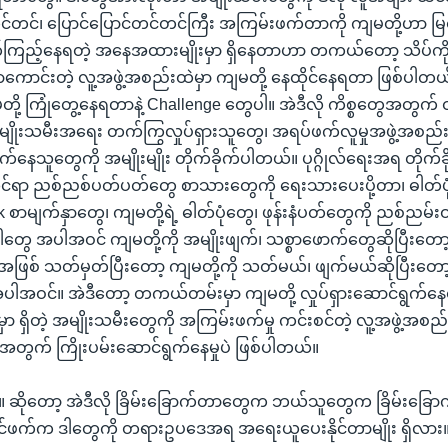
ါ်တင်တင်၊ ပြောင်ပြောင်တင်တင်ကြီး အကြမ်းဖက်တာကို ကျမတို့ဟာ မ
်ကြည့်နေရတဲ့ အနေအထားမျိုးမှာ ရှိနေတာဟာ တကယ်တော့ သိပ်ကို
ရာကောင်းတဲ့ လူ့အဖွဲ့အစည်းထဲမှာ ကျမတို့ နေထိုင်နေရတာ ဖြစ်ပါတ
ု့ ကြုံတွေ့နေရတာနဲ့ Challenge တွေပါ။ အဲဒီလို ကိစ္စတွေအတွက် 
 အမျိုးသမီးအရေး တက်ကြွလှုပ်ရှားသူတွေ၊ အရပ်ဖက်လူမှုအဖွဲ့အစ
က်နေသူတွေကို အမျိုးမျိုး တိုက်ခိုက်ပါတယ်။ ပုဂ္ဂိုလ်ရေးအရ တိုက်ခ
ဆိုင်ရာ ညစ်ညစ်ပတ်ပတ်တွေ စာသားတွေကို ရေးသားပေးပို့တာ၊ ဓါတ်ပု
k စာမျက်နှာတွေ၊ ကျမတို့ရဲ့ ဓါတ်ပုံတွေ၊ ဖုန်းနံပတ်တွေကို ညစ်ညမ်း
ါတွေ အပါအဝင် ကျမတို့ကို အမျိုးဖျက်၊ သစ္စာဖောက်တွေဆိုပြီးတော
ဖြစ် သတ်မှတ်ပြီးတော့ ကျမတို့ကို သတ်မယ်၊ ဖျက်မယ်ဆိုပြီးတော့ 
အပါအဝင်။ အဲဒီတော့ တကယ်တမ်းမှာ ကျမတို့ လှုပ်ရှားဆောင်ရွက်န
ံမှာ ရှိတဲ့ အမျိုးသမီးတွေကို အကြမ်းဖက်မှု ကင်းစင်တဲ့ လူ့အဖွဲ့အစည
ရဖို့အတွက် ကြိုးပမ်းဆောင်ရွက်နေမှုပဲ ဖြစ်ပါတယ်။
 ။ ။ ဆိုတော့ အဲဒီလို ခြိမ်းခြောက်တာတွေက ဘယ်သူတွေက ခြိမ်းခြ
င်ဖက်က ဒါတွေကို တရားဥပဒေအရ အရေးယူပေးနိုင်တာမျိုး ရှိလ