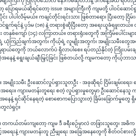
အများကြီးကို ပြုလုပ်သော်လဲ နောက်မဆုတ်ဘဲနဲ့ ဒီကနေ့အထိ ရပ်တည်
ော့ ပြောရမယ်ဆိုရင်တော့ issue အများကြီးကို ကျမတို့ ပါဝင်ဆော
်း ပါပါလိမ့်မယ်။ ကချင်တိုင်းရင်းသား ဖြစ်တာရော၊ ပြီးတော့ ငြိမ်းခ
ွက်ရင်နဲ့ ပုဒ်မ (၁၈) နဲ့ တရားစွဲဆိုပြီးတော့ အရေးယူခံရဖူးတယ်။ တ
း တနှစ်ကျော် (၁၄) လကြာတယ်။ တရားရုံးတွေကို အကြိမ်ပေါင်းများစ
ုယ့်ရဲ့ ယုံကြည်ချက်အတွက်၊ ကိုယ့်ရဲ့ လူမျိုးအတွက်၊ အမျိုးသမီးတွေအ
္တရာယ်တွေကို ဘယ်လောက်ပဲ ရှိလာပါစေ။ ရပ်တည်နိုင်တဲ့ ကြိုးပမ်းခ
နေနဲ့ ရွေးချယ်ချီးမြှင့်ခြင်း ဖြစ်တယ်လို့ ကျမကတော့ ကိုယ့်ဘာသာ
။ ။ အမျိုးသမီး ဦးဆောင်လှုပ်ရှားသူတဦး - အခုဆိုရင် ငြိမ်းချမ်းရေး
်အရေး။ ကျားမတန်းတူရေး စတဲ့ လှုပ်ရှားမှုတွေမှာ ဦးဆောင်နေသူ ကခ
နေနဲ့ ရင်ဆိုင်နေရတဲ့ စောစောကပြောသွားတဲ့ ခြိမ်းခြောက်မှုတွေ 
ေလဲရှင့်။
 တကယ်တမ်းကျတော့ ကျမ ဒီ ခရီးစဉ်မှာလဲ တခြားသူတွေ၊ အဓိက ကျ
င့်အရေးနဲ့ ကျားမတန်းတူ ညီမျှရေး အခြေအနေတွေကို စိတ်ဝင်စားလိ