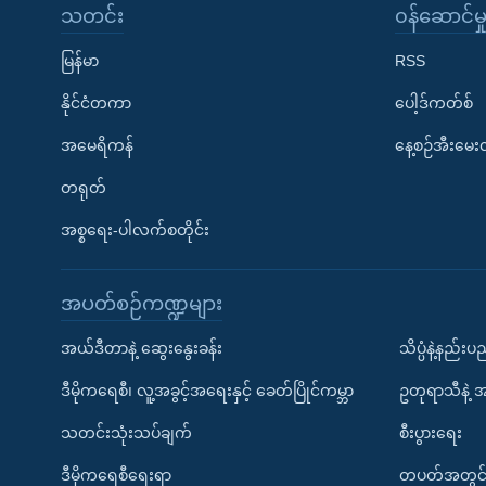
သတင်း
၀န်ဆောင်မှ
မြန်မာ
RSS
နိုင်ငံတကာ
ပေါ့ဒ်ကတ်စ်
အမေရိကန်
နေ့စဉ်အီးမေ
တရုတ်
အစ္စရေး-ပါလက်စတိုင်း
အပတ်စဉ်ကဏ္ဍများ
အယ်ဒီတာနဲ့ ဆွေးနွေးခန်း
သိပ္ပံနဲ့နည်း
ဒီမိုကရေစီ၊ လူ့အခွင့်အရေးနှင့် ခေတ်ပြိုင်ကမ္ဘာ
ဥတုရာသီနဲ့ 
သတင်းသုံးသပ်ချက်
စီးပွားရေး
ဒီမိုကရေစီရေးရာ
တပတ်အတွင်