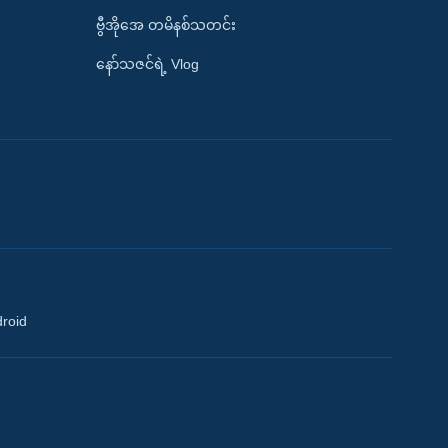
ဗွီအိုအေ တမိနစ်သတင်း
နော်သဇင်ရဲ့ Vlog
droid