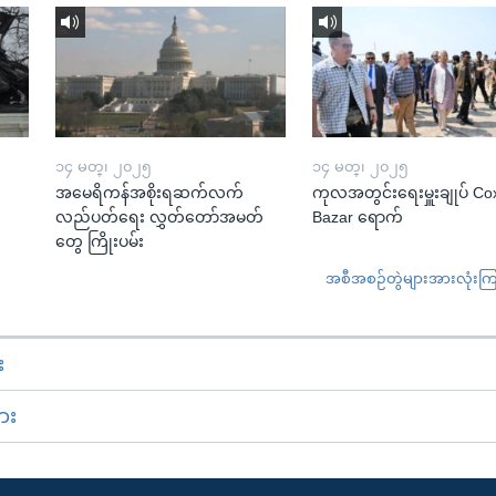
၁၄ မတ္၊ ၂၀၂၅
၁၄ မတ္၊ ၂၀၂၅
အမေရိကန်အစိုးရဆက်လက်
ကုလအတွင်းရေးမှူးချုပ် Co
လည်ပတ်ရေး လွှတ်တော်အမတ်
Bazar ရောက်
တွေ ကြိုးပမ်း
အစီအစဉ်တွဲများအားလုံးကြည့
း
ား