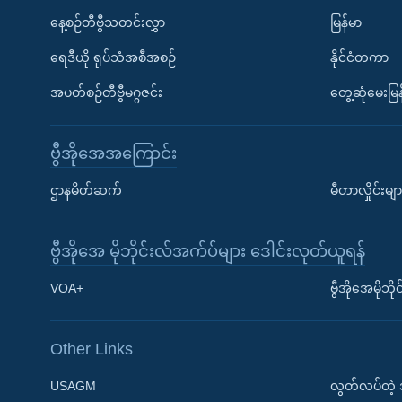
နေ့စဉ်တီဗွီသတင်းလွှာ
မြန်မာ
ရေဒီယို ရုပ်သံအစီအစဉ်
နိုင်ငံတကာ
အပတ်စဉ်တီဗွီမဂ္ဂဇင်း
တွေ့ဆုံမေးမြန
ဗွီအိုအေအကြောင်း
ဌာနမိတ်ဆက်
မီတာလှိုင်းမျာ
ဗွီအိုအေ မိုဘိုင်းလ်အက်ပ်များ ဒေါင်းလုတ်ယူရန်
Learning English
VOA+
ဗွီအိုအေမိုဘ
ဗွီအိုအေ လူမှုကွန်ယက်များ
Other Links
USAGM
လွတ်လပ်တဲ့