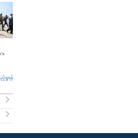
x's
်ရှုရန်