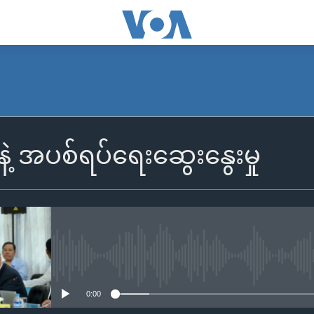
 နဲ့ အပစ်ရပ်ရေးဆွေးနွေးမှု
No media source currently availa
0:00