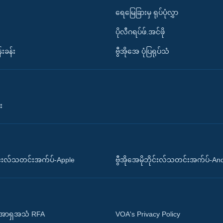
ရေမြေခြားမှ ရုပ်ပုံလွှာ
ပိုလီဂရပ်ဖ်.အင်ဖို
်းခန်း
ဗွီအိုအေ ပုံပြရုပ်သံ
း
ိုင်းလ်သတင်းအက်ပ်-Apple
ဗွီအိုအေမိုဘိုင်းလ်သတင်းအက်ပ်-An
 အာရှအသံ RFA
VOA's Privacy Policy