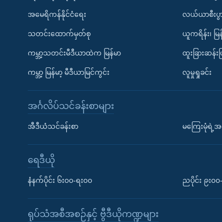
အမေရိကန်နိုင်ငံရေး
လယ်ယာစီးပွ
သတင်းထောက်မှတ်စု
ယူကရိန်း၊ မြန
ကမ္ဘာ့သတင်းမီဒီယာထဲက မြန်မာ
ထူးခြားဆန်း
ကမ္ဘာ့ မြန်မာ့ မီဒီယာမြင်ကွင်း
လူမှုရှုခင်း
အင်္ဂလိပ်သင်ခန်းစာများ
အီဒီယံသင်ခန်းစာ
မကြေးမုံရဲ့အင
ရေဒီယို
နံနက်ပိုင်း ၆း၀၀-ရး၀၀
ညပိုင်း ၉း၀
ရုပ်သံအစီအစဉ်နှင့် ဗွီဒီယိုကဏ္ဍများ