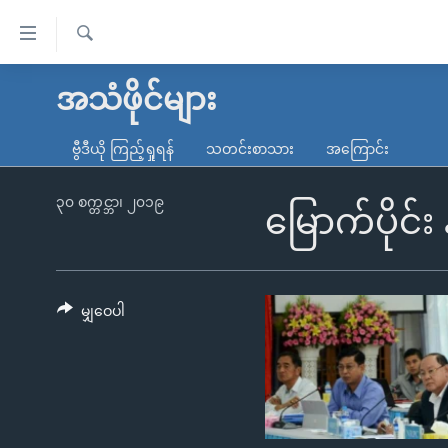
သုံး
ရ
ရှာဖွေ
လွယ်ကူ
မူလစာမျက်နှာ
အသံဖိုင်များ
ရ
စေ
မြန်မာ
လာ
ဗွီဒီယို ကြည့်ရှုရန်
သတင်းစာသား
အကြောင်း
သည့်
ဒ်
ကမ္ဘာ့သတင်းများ
Link
ဗွီဒီယို
နိုင်ငံတကာ
၃၀ စက္တင္ဘာ၊ ၂၀၁၉
မြောက်ပိုင်း
များ
သတင်းလွတ်လပ်ခွင့်
အမေရိကန်
ပင်မ
ရပ်ဝန်းတခု လမ်းတခု အလွန်
တရုတ်
အကြောင်းအရာ
အင်္ဂလိပ်စာလေ့လာမယ်
အစ္စရေး-ပါလက်စတိုင်း
မျှဝေပါ
သို့
အပတ်စဉ်ကဏ္ဍများ
အမေရိကန်သုံးအီဒီယံ
ကျော်
ကြည့်
ရေဒီယိုနှင့်ရုပ်သံ အချက်အလက်များ
မကြေးမုံရဲ့ အင်္ဂလိပ်စာ
ရေဒီယို
ရန်
ရေဒီယို/တီဗွီအစီအစဉ်
ရုပ်ရှင်ထဲက အင်္ဂလိပ်စာ
တီဗွီ
ပင်မ