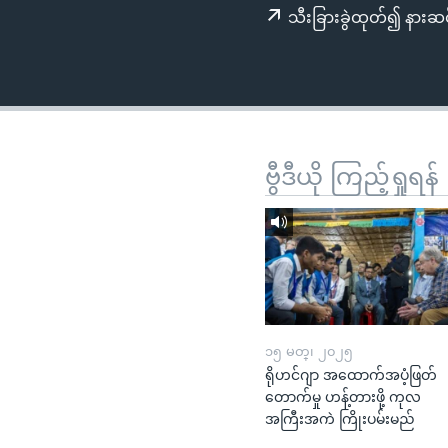
သုတပဒေသာ အင်္ဂလိပ်စာ
အ
သီးခြားခွဲထုတ်၍ နားဆင
ညွန်း
စာမျက်နှာ
သို့
ကျော်
ကြည့်
ရန်
ဗွီဒီယို ကြည့်ရှုရန်
ရှာဖွေ
ရန်
နေရာ
သို့
ကျော်
ရန်
၁၅ မတ္၊ ၂၀၂၅
ရိုဟင်ဂျာ အထောက်အပံ့ဖြတ်
တောက်မှု ဟန့်တားဖို့ ကုလ
အကြီးအကဲ ကြိုးပမ်းမည်