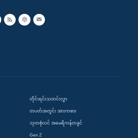
တိုင်းရင်းသတင်းလွှာ
တပတ်အတွင်း အားကစား
သုတစုံလင် အမေရိကန်တခွင်
Gen Z