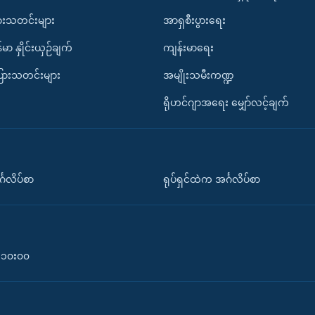
ားသတင်းများ
အာရှစီးပွားရေး
်မာ နှိုင်းယှဉ်ချက်
ကျန်းမာရေး
ပြားသတင်းများ
အမျိုးသမီးကဏ္ဍ
ရိုဟင်ဂျာအရေး မျှော်လင့်ချက်
်္ဂလိပ်စာ
ရုပ်ရှင်ထဲက အင်္ဂလိပ်စာ
၀-၁၀း၀၀