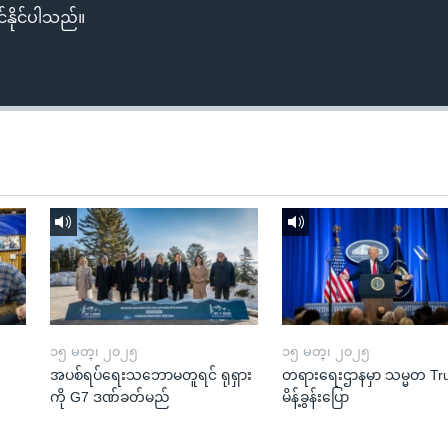
်နိုင်ပါသည်။
၁၅ မတ္၊ ၂၀၂၅
၁၅ မတ္၊ ၂၀၂၅
အပစ်ရပ်ရေးသဘောမတူရင် ရုရှား
တရားရေးဌာနမှာ သမ္မတ T
ကို G7 ဒဏ်ခတ်မည်
မိန့်ခွန်းပြော