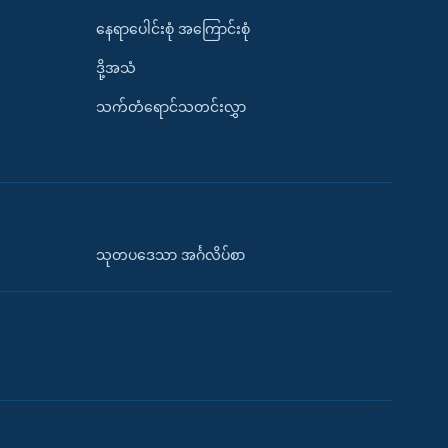
နေရာပေါင်းစုံ အကြောင်းစုံ
ဒို့အသံ
သက်တံရောင်သတင်းလွှာ
သုတပဒေသာ အင်္ဂလိပ်စာ