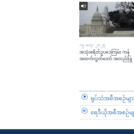
၁၅ မတ္၊ ၂၀၂၅
အသုံးစရိတ်ဥပဒေကြမ်း ကန်
အထက်လွှတ်တော် အတည်ပြု
ရုပ်သံအစီအစဉ်မျာ
ရေဒီယိုအစီအစဉ်မျ