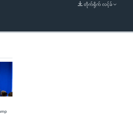
တိုက်ရိုက် လင့်ခ်
EMBED
rump