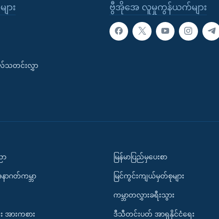
ုများ
ဗွီအိုအေ လူမှုကွန်ယက်များ
းလ်သတင်းလွှာ
ပညာ
မြန်မာပြည်မှပေးစာ
အနာဂတ်ကမ္ဘာ
မြင်ကွင်းကျယ်မှတ်စုများ
ကမ္ဘာတလွှားခရီးသွား
း အားကစား
ဒီသီတင်းပတ် အာရှနိုင်ငံရေး