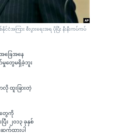
်နိုင်ငံအကြား စီးပွားရေးအရ ပိုပြီး နီးနီးကပ်ကပ်
တွေ အခြေအနေ
ှုတွေမရှိခဲ့ဘူး
ာလို ထူးခြားတဲ့
်တွေကို
ြီး ၂၀၁၃ ခုနှစ်
တင်ဆက်ထားပါ