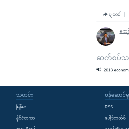
မျှဝေပါ
ကျော
ဆက်စပ်သတင
2013 economy
သတင်း
၀န်ဆောင်မှ
မြန်မာ
RSS
နိုင်ငံတကာ
ပေါ့ဒ်ကတ်စ်