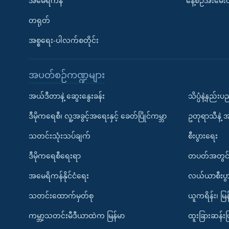
အမေရိကန်
နေ့စဉ်အီးမေ
တရုတ်
အစ္စရေး-ပါလက်စတိုင်း
အပတ်စဉ်ကဏ္ဍများ
အယ်ဒီတာနဲ့ ဆွေးနွေးခန်း
သိပ္ပံနဲ့နည်း
ဒီမိုကရေစီ၊ လူ့အခွင့်အရေးနှင့် ခေတ်ပြိုင်ကမ္ဘာ
ဥတုရာသီနဲ့ 
သတင်းသုံးသပ်ချက်
စီးပွားရေး
ဒီမိုကရေစီရေးရာ
တပတ်အတွင်
အမေရိကန်နိုင်ငံရေး
လယ်ယာစီးပွ
သတင်းထောက်မှတ်စု
ယူကရိန်း၊ မြန
ကမ္ဘာ့သတင်းမီဒီယာထဲက မြန်မာ
ထူးခြားဆန်း