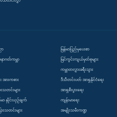
းလ်သတင်းလွှာ
ပညာ
မြန်မာပြည်မှပေးစာ
အနာဂတ်ကမ္ဘာ
မြင်ကွင်းကျယ်မှတ်စုများ
ကမ္ဘာတလွှားခရီးသွား
း အားကစား
ဒီသီတင်းပတ် အာရှနိုင်ငံရေး
ားသတင်းများ
အာရှစီးပွားရေး
်မာ နှိုင်းယှဉ်ချက်
ကျန်းမာရေး
ပြားသတင်းများ
အမျိုးသမီးကဏ္ဍ