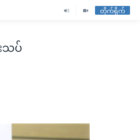
တိုက်ရိုက်
ံးသပ်