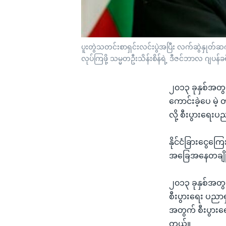
ပူးတွဲသတင်းစာရှင်းလင်းပွဲအပြီး လက်ဆွဲနှုတ်ဆက်နေသ
လုပ်ကြဖို့ သမ္မတဦးသိန်းစိန်ရဲ့ ဒီဇင်ဘာလ ဂျ
၂၀၁၃ ခုနှစ်အတွင
ကောင်းခဲ့ပေ မဲ့
လို့ စီးပွားရေ
နိုင်ငံခြားငွေက
အခြေအနေတချို့ 
၂၀၁၃ ခုနှစ်အတွင်
စီးပွားရေး ပညာရ
အတွက် စီးပွားရ
တယ်။