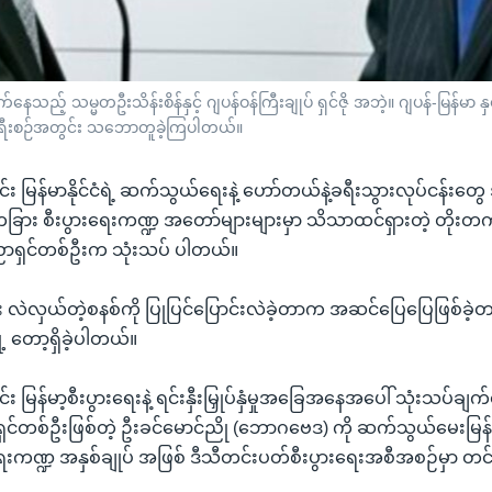
ည့် သမ္မတဦးသိန်းစိန်နှင့် ဂျပန်ဝန်ကြီးချုပ် ရှင်ဇို အဘဲ့။ ဂျပန်-မြန်မာ နှစ
ပန်ခရီးစဉ်အတွင်း သဘောတူခဲ့ကြပါတယ်။
်း မြန်မာနိုင်ငံရဲ့ ဆက်သွယ်ရေးနဲ့ ဟော်တယ်နဲ့ခရီးသွားလုပ်ငန်း
 တခြား စီးပွားရေးကဏ္ဍ အတော်များများမှာ သိသာထင်ရှားတဲ့ တိုးတက်မ
းပညာရှင်တစ်ဦးက သုံးသပ် ပါတယ်။
ြေး လဲလှယ်တဲ့စနစ်ကို ပြုပြင်ပြောင်းလဲခဲ့တာက အဆင်ပြေပြေဖြစ်ခဲ့တ
တော့ရှိခဲ့ပါတယ်။
း မြန်မာ့စီးပွားရေးနဲ့ ရင်းနှီးမြှုပ်နှံမှုအခြေအနေအပေါ် သုံးသပ်ချက
ှင်တစ်ဦးဖြစ်တဲ့ ဦးခင်မောင်ညို (ဘောဂဗေဒ) ကို ဆက်သွယ်မေးမြန်းပ
ေးကဏ္ဍ အနှစ်ချုပ် အဖြစ် ဒီသီတင်းပတ်စီးပွားရေးအစီအစဉ်မှာ 