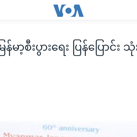
န်မာ့စီးပွားရေး ပြန်ပြောင်း သု