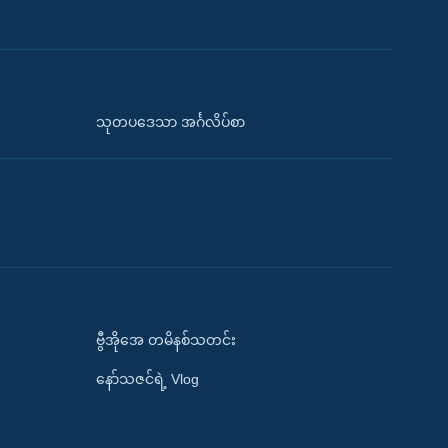
သုတပဒေသာ အင်္ဂလိပ်စာ
ဗွီအိုအေ တမိနစ်သတင်း
နော်သဇင်ရဲ့ Vlog