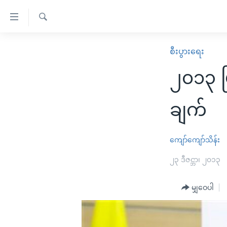
သုံး
ရ
ရှာဖွေ
လွယ်ကူ
မူလစာမျက်နှာ
စီးပွားရေး
ရ
စေ
မြန်မာ
လာ
၂၀၁၃ မြ
သည့်
ဒ်
ကမ္ဘာ့သတင်းများ
Link
ဗွီဒီယို
နိုင်ငံတကာ
ချက်
များ
သတင်းလွတ်လပ်ခွင့်
အမေရိကန်
ပင်မ
ရပ်ဝန်းတခု လမ်းတခု အလွန်
တရုတ်
ကျော်ကျော်သိန်း
အကြောင်းအရာ
အင်္ဂလိပ်စာလေ့လာမယ်
အစ္စရေး-ပါလက်စတိုင်း
၂၃ ဒီဇင္ဘာ၊ ၂၀၁၃
သို့
အပတ်စဉ်ကဏ္ဍများ
အမေရိကန်သုံးအီဒီယံ
ကျော်
မျှဝေပါ
ကြည့်
ရေဒီယိုနှင့်ရုပ်သံ အချက်အလက်များ
မကြေးမုံရဲ့ အင်္ဂလိပ်စာ
ရေဒီယို
ရန်
ရေဒီယို/တီဗွီအစီအစဉ်
ရုပ်ရှင်ထဲက အင်္ဂလိပ်စာ
တီဗွီ
ပင်မ