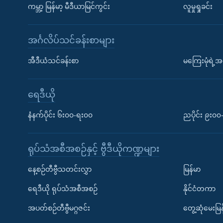
ကမ္ဘာ့ မြန်မာ့ မီဒီယာမြင်ကွင်း
လူမှုရှုခင်း
အင်္ဂလိပ်သင်ခန်းစာများ
အီဒီယံသင်ခန်းစာ
မကြေးမုံရဲ့အင
ရေဒီယို
နံနက်ပိုင်း ၆း၀၀-ရး၀၀
ညပိုင်း ၉း၀
ရုပ်သံအစီအစဉ်နှင့် ဗွီဒီယိုကဏ္ဍများ
နေ့စဉ်တီဗွီသတင်းလွှာ
မြန်မာ
ရေဒီယို ရုပ်သံအစီအစဉ်
နိုင်ငံတကာ
အပတ်စဉ်တီဗွီမဂ္ဂဇင်း
တွေ့ဆုံမေးမြန