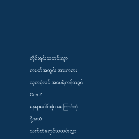
တိုင်းရင်းသတင်းလွှာ
တပတ်အတွင်း အားကစား
သုတစုံလင် အမေရိကန်တခွင်
Gen Z
နေရာပေါင်းစုံ အကြောင်းစုံ
ဒို့အသံ
သက်တံရောင်သတင်းလွှာ