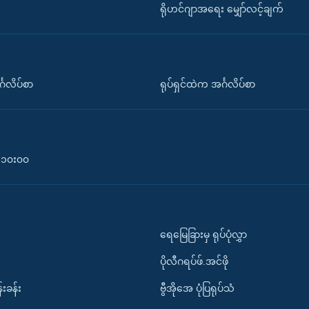
ရိုဟင်ဂျာအရေး မျှော်လင့်ချက်
်္ဂလိပ်စာ
ရုပ်ရှင်ထဲက အင်္ဂလိပ်စာ
၀-၁၀း၀၀
ရေမြေခြားမှ ရုပ်ပုံလွှာ
ပိုလီဂရပ်ဖ်.အင်ဖို
်းခန်း
ဗွီအိုအေ ပုံပြရုပ်သံ