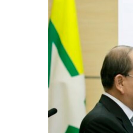
သုတပဒေသာ အင်္ဂလိပ်စာ
အ
ညွန်း
စာမျက်နှာ
သို့
ကျော်
ကြည့်
ရန်
ရှာဖွေ
ရန်
နေရာ
သို့
ကျော်
ရန်