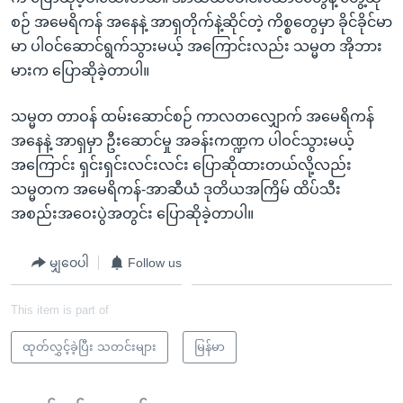
စဉ် အမေရိကန် အနေနဲ့ အာရှတိုက်နဲ့ဆိုင်တဲ့ ကိစ္စတွေမှာ ခိုင်ခိုင်မာ
မာ ပါဝင်ဆောင်ရွက်သွားမယ့် အကြောင်းလည်း သမ္မတ အိုဘား
မားက ပြောဆိုခဲ့တာပါ။
သမ္မတ တာဝန် ထမ်းဆောင်စဉ် ကာလတလျှောက် အမေရိကန်
အနေနဲ့ အာရှမှာ ဦးဆောင်မှု အခန်းကဏ္ဍက ပါဝင်သွားမယ့်
အကြောင်း ရှင်းရှင်းလင်းလင်း ပြောဆိုထားတယ်လို့လည်း
သမ္မတက အမေရိကန်-အာဆီယံ ဒုတိယအကြိမ် ထိပ်သီး
အစည်းအဝေးပွဲအတွင်း ပြောဆိုခဲ့တာပါ။
မျှဝေပါ
Follow us
This item is part of
ထုတ်လွှင့်ခဲ့ပြီး သတင်းများ
မြန်မာ