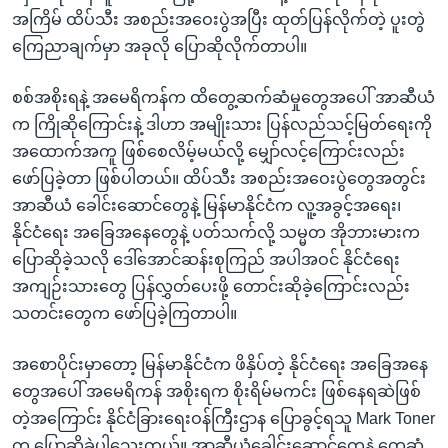
အ
သုတပဒေသာ အင်္ဂလိပ်စာ
အကြိမ် ထိပ်သီး အစည်းအဝေးပွဲအပြီး ထုတ်ပြန်လိုက်တဲ့ ပူးတွဲ
ညွန်း
Learning English
ကြေညာချက်မှာ အခုလို ပြောဆိုလိုက်တာပါ။
စာမျက်နှာ
သို့
ဗွီအိုအေ လူမှုကွန်ယက်များ
စစ်အစိုးရနဲ့ အမေရိကန်က ထိတွေ့ဆက်ဆံမှုတွေအပေါ် အာဆီယံ
ကျော်
က ကြိုဆိုကြောင်းနဲ့ ဒါဟာ အမျိုးသား ပြန်လည်သင့်မြတ်ရေးကို
ကြည့်
အထောက်အကူ ဖြစ်စေလိမ့်မယ်လို့ မျှော်လင့်ကြောင်းလည်း
ရန်
ဖော်ပြခဲ့တာ ဖြစ်ပါတယ်။ ထိပ်သီး အစည်းအဝေးပွဲတွေအတွင်း
ဘာသာစကားများ
ရှာဖွေ
အာဆီယံ ခေါင်းဆောင်တွေနဲ့ မြန်မာနိုင်ငံက လူ့အခွင့်အရေး၊
ရန်
နိုင်ငံရေး အခြေအနေတွေနဲ့ ပတ်သက်လို့ သမ္မတ အိုဘားမားက
နေရာ
ပြောဆိုခဲ့သလို ဒေါ်အောင်ဆန်းစုကြည် အပါအဝင် နိုင်ငံရေး
သို့
အကျဉ်းသားတွေ ပြန်လွှတ်ပေးဖို့ တောင်းဆိုခဲ့ကြောင်းလည်း
ကျော်
သတင်းတွေက ဖော်ပြခဲ့ကြတာပါ။
ရန်
အစောပိုင်းမှာတော့ မြန်မာနိုင်ငံက ဖိနှိပ်တဲ့ နိုင်ငံရေး အခြေအနေ
တွေအပေါ် အမေရိကန် အစိုးရက စိုးရိမ်မကင်း ဖြစ်နေရဆဲဖြစ်
တဲ့အကြောင်း နိုင်ငံခြားရေးဝန်ကြီးဌာန ပြောခွင့်ရသူ Mark Toner
က ပြောဆိုခဲ့ပါသေးတယ်။ အာဆီယံခေါင်းဆောင်တွေနဲ့ တွေ့ဆုံ