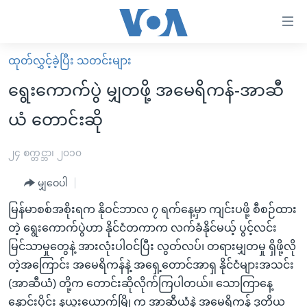
သုံး
ရ
လွယ်ကူ
ထုတ်လွှင့်ခဲ့ပြီး သတင်းများ
မူလစာမျက်နှာ
စေ
ရွေးကောက်ပွဲ မျှတဖို့ အမေရိကန်-အာဆီ
မြန်မာ
သည့်
ယံ တောင်းဆို
ကမ္ဘာ့သတင်းများ
Link
ဗွီဒီယို
နိုင်ငံတကာ
၂၄ စက္တင္ဘာ၊ ၂၀၁၀
များ
သတင်းလွတ်လပ်ခွင့်
အမေရိကန်
ပင်မ
မျှဝေပါ
ရပ်ဝန်းတခု လမ်းတခု အလွန်
တရုတ်
အကြောင်းအရာ
မြန်မာစစ်အစိုးရက နိုဝင်ဘာလ ၇ ရက်နေ့မှာ ကျင်းပဖို့ စီစဉ်ထား
သို့
အင်္ဂလိပ်စာလေ့လာမယ်
အစ္စရေး-ပါလက်စတိုင်း
တဲ့ ရွေးကောက်ပွဲဟာ နိုင်ငံတကာက လက်ခံနိုင်မယ့် ပွင့်လင်း
ကျော်
အပတ်စဉ်ကဏ္ဍများ
အမေရိကန်သုံးအီဒီယံ
မြင်သာမှုတွေနဲ့ အားလုံးပါဝင်ပြီး လွတ်လပ်၊ တရားမျှတမှု ရှိဖို့လို
ကြည့်
တဲ့အကြောင်း အမေရိကန်နဲ့ အရှေ့တောင်အာရှ နိုင်ငံများအသင်း
ရေဒီယိုနှင့်ရုပ်သံ အချက်အလက်များ
မကြေးမုံရဲ့ အင်္ဂလိပ်စာ
ရေဒီယို
ရန်
(အာဆီယံ) တို့က တောင်းဆိုလိုက်ကြပါတယ်။ သောကြာနေ့
ပင်မ
ရေဒီယို/တီဗွီအစီအစဉ်
ရုပ်ရှင်ထဲက အင်္ဂလိပ်စာ
တီဗွီ
နှောင်းပိုင်း နယူးယောက်မြို့က အာဆီယံနဲ့ အမေရိကန် ဒုတိယ