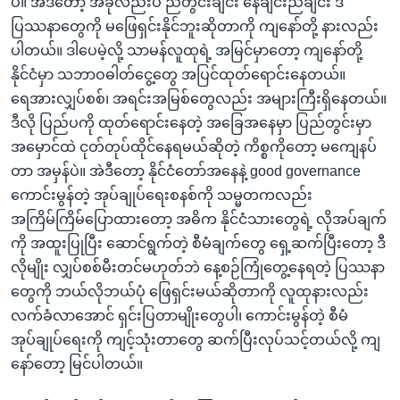
ပဲ။ အဲဒီတော့ အခုလည်းပဲ ညတွင်းချင်း နေချင်းညချင်း ဒီ
ပြဿနာတွေကို မဖြေရှင်းနိုင်ဘူးဆိုတာကို ကျနော်တို့ နားလည်း
ပါတယ်။ ဒါပေမဲ့လို့ သာမန်လူထုရဲ့ အမြင်မှာတော့ ကျနော်တို့
နိုင်ငံမှာ သဘာဝဓါတ်ငွေ့တွေ အပြင်ထုတ်ရောင်းနေတယ်။
ရေအားလျှပ်စစ်၊ အရင်းအမြစ်တွေလည်း အများကြီးရှိနေတယ်။
ဒီလို ပြည်ပကို ထုတ်ရောင်းနေတဲ့ အခြေအနေမှာ ပြည်တွင်းမှာ
အမှောင်ထဲ ငုတ်တုပ်ထိုင်နေရမယ်ဆိုတဲ့ ကိစ္စကိုတော့ မကျေနပ်
တာ အမှန်ပဲ။ အဲဒီတော့ နိုင်ငံတော်အနေနဲ့ good governance
ကောင်းမွန်တဲ့ အုပ်ချုပ်ရေးစနစ်ကို သမ္မတကလည်း
အကြိမ်ကြိမ်ပြောထားတော့ အဓိက နိုင်ငံသားတွေရဲ့ လိုအပ်ချက်
ကို အထူးပြုပြီး ဆောင်ရွက်တဲ့ စီမံချက်တွေ ရှေ့ဆက်ပြီးတော့ ဒီ
လိုမျိုး လျှပ်စစ်မီးတင်မဟုတ်ဘဲ နေ့စဉ်ကြုံတွေ့နေရတဲ့ ပြဿနာ
တွေကို ဘယ်လိုဘယ်ပုံ ဖြေရှင်းမယ်ဆိုတာကို လူထုနားလည်း
လက်ခံလာအောင် ရှင်းပြတာမျိုးတွေပါ၊ ကောင်းမွန်တဲ့ စီမံ
အုပ်ချုပ်ရေးကို ကျင့်သုံးတာတွေ ဆက်ပြီးလုပ်သင့်တယ်လို့ ကျ
နော်တော့ မြင်ပါတယ်။