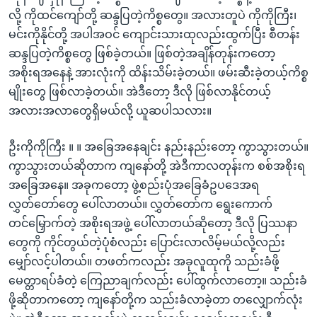
လို့ ကိုထင်ကျော်တို့ ဆန္ဒပြတဲ့ကိစ္စတွေ။ အလားတူပဲ ကိုကိုကြီး၊
မင်းကိုနိုင်တို့ အပါအဝင် ကျောင်းသားထုလည်းထွက်ပြီး စီတန်း
ဆန္ဒပြတဲ့ကိစ္စတွေ ဖြစ်ခဲ့တယ်။ ဖြစ်တဲ့အချိန်တုန်းကတော့
အစိုးရအနေနဲ့ အားလုံးကို ထိန်းသိမ်းခဲ့တယ်။ ဖမ်းဆီးခဲ့တယ့်ကိစ္စ
မျိုးတွေ ဖြစ်လာခဲ့တယ်။ အဲဒီတော့ ဒီလို ဖြစ်လာနိုင်တယ့်
အလားအလာတွေရှိမယ်လို့ ယူဆပါသလား။
ဦးကိုကိုကြီး ။ ။ အခြေအနေချင်း နည်းနည်းတော့ ကွာသွားတယ်။
ကွာသွားတယ်ဆိုတာက ကျနော်တို့ အဲဒီကာလတုန်းက စစ်အစိုးရ
အခြေအနေ။ အခုကတော့ ဖွဲ့စည်းပုံအခြေခံဥပဒေအရ
လွှတ်တော်တွေ ပေါ်လာတယ်။ လွှတ်တော်က ရွေးကောက်
တင်မြှောက်တဲ့ အစိုးရအဖွဲ့ ပေါ်လာတယ်ဆိုတော့ ဒီလို ပြဿနာ
တွေကို ကိုင်တွယ်တဲ့ပုံစံလည်း ပြောင်းလာလိမ့်မယ်လို့လည်း
မျှော်လင့်ပါတယ်။ တဖတ်ကလည်း အခုလူထုကို သည်းခံဖို့
မေတ္တာရပ်ခံတဲ့ ကြေညာချက်လည်း ပေါ်ထွက်လာတော့။ သည်းခံ
ဖို့ဆိုတာကတော့ ကျနော်တို့က သည်းခံလာခဲ့တာ တလျှောက်လုံး