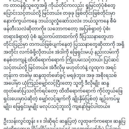
က တာဝန်ရှိသူတွေအဖို့ ကိုယ်တိုင်ကလည်း ရှုမြင်တဲ့ပုံစံတွေ
ပြောင်းသင့်တယ်လို့ မြင်တယ်။ တခုခု ဖြစ်တိုင်းဖြစ်တိုင်းမှာ
နောက်ကွယ်ကနေ ဘယ်သူလှုံဆော်သလဲ။ ဘယ်သူကနေ စီမံ
ဖန်တီးသလဲဆိုတာကို။ သဘောကတော့ အပြစ်ရှာတဲ့ ပုံစံ၊
တရားခံရှာတဲ့ ပုံစံ ချဉ်းကပ်တာထက်ကို ဒီပြဿနာတွေဟာ
တိုင်းပြည်မှာ တကယ်ဖြစ်ပျက်နေတဲ့ ပြဿနာတွေဆိုတာကို အရှိ
အတိုင်း လက်ခံဖို့လိုတယ်။ အဲဒါကို ဖြေရှင်းမယ့် နည်းလမ်းကို
စနစ်တကျနဲ့ ထိထိရောက်ရောက် ကြိုးပမ်းသင့်တယ်၊ ပြင်ဆင်
သင့်တယ်လို့ မြင်တယ်။ အဲဒီလိုမှ မဟုတ်ဘဲနဲ့ လူထုက အရင်
တုန်းက တခါမှ ဆန္ဒထုတ်ဖော်ခွင့် မရခဲ့ဘူး။ အခု အစိုးရသစ်
အပေါ်မှာ ယုံကြည်မျှော်လင့်ပြီးတော့ သူတို့ ဒီလိုမျိုး ဆန္ဒ
ထုတ်ဖော်ပြသလိုက်ရင်တော့ ထိထိရောက်ရောက် ကိုင်တွယ်ဖြေ
ရှင်းပေးမှာပဲဆိုတဲ့ မျှော်လင့်ချက်ကို ချိုးနှိမ်ပြစ်တဲ့ ချဉ်းကပ်မှု
မျိုး၊ ဖြေရှင်းမှုမျိုး မလုပ်သင့်ဘူးလို့ ကျနော်မြင်ပါတယ်။
ဦးသန်းလွင်ထွန်း ။ ။ ဒါဆိုရင် ဆန္ဒပြတဲ့ လူထုဖက်ကရော။ ဆန္ဒပြ
တဲ့ကိစ္စတွေမှာ ငြိမ်းငြိမ်းချမ်းချမ်းနဲ့ ဆန္ဒထုတ်ဖော်ဖို့ပဲ ပြင်ဆင်