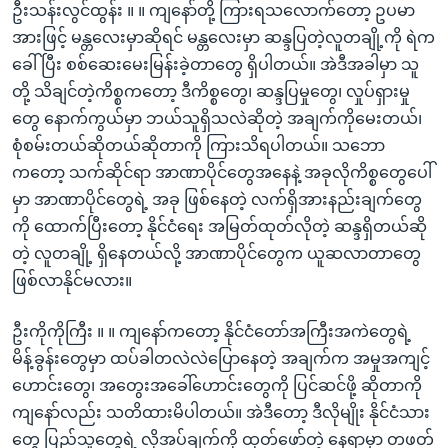
ဦးသန်းလွင်ထွန်း ။ ။ ကျနော်တို့ ကြားရသလောက်တော့ ဥပမာ
အားဖြင့် မန္တလေးမှာဆိုရင် မန္တလေးမှာ ဆန္ဒပြတဲ့လူတချို့ကို ရဲက
ခေါ်ပြီး စစ်ဆေးမေးမြန်းခဲ့တာတွေ ရှိပါတယ်။ အဲဒီအခါမှာ သူ
တို့ သိချင်တဲ့ကိစ္စကတော့ ဒီကိစ္စတွေ၊ ဆန္ဒပြမှုတွေ၊ လှုပ်ရှားမှု
တွေ နောက်ကွယ်မှာ ဘယ်သူရှိသလဲဆိုတဲ့ အချက်ကိုမေးတယ်၊
စုံစမ်းတယ်ဆိုတယ်ဆိုတာကို ကြားသိရပါတယ်။ သဘော
ကတော့ သက်ဆိုင်ရာ အာဏာပိုင်တွေအနေနဲ့ အခုလိုကိစ္စတွေပေါ်
မှာ အာဏာပိုင်တွေရဲ့ အခု ဖြစ်နေတဲ့ လက်ရှိအားနည်းချက်တွေ
ကို ထောက်ပြီးတော့ နိုင်ငံရေး အမြတ်ထုတ်လိုတဲ့ ဆန္ဒရှိတယ်ဆို
တဲ့ လူတချို့ ရှိနေတယ်လို့ အာဏာပိုင်တွေက ယူဆလာတာတွေ
ဖြစ်လာနိုင်မလား။
ဦးကိုကိုကြီး ။ ။ ကျနော်ကတော့ နိုင်ငံတော်အကြီးအကဲတွေရဲ့
မိန့်ခွန်းတွေမှာ ထပ်ခါတလဲလဲပြောနေတဲ့ အချက်က အမှုအကျင့်
ဟောင်းတွေ၊ အတွေးအခေါ်ဟောင်းတွေကို ပြင်ဆင်ဖို့ ဆိုတာကို
ကျနော်လည်း သတိထားမိပါတယ်။ အဲဒီတော့ ဒီလိုမျိုး နိုင်ငံသား
တွေ ပြည်သူတွေရဲ့ လိုအပ်ချက်ကို ထုတ်ဖော်တဲ့ နေရာမှာ တဖတ်