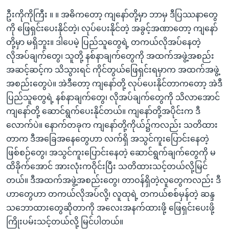
ဦးကိုကိုကြီး ။ ။ အဓိကတော့ ကျနော်တို့မှာ ဘာမှ ဒီပြဿနာတွေ
ကို ဖြေရှင်းပေးနိုင်တဲ့၊ လုပ်ပေးနိုင်တဲ့ အခွင့်အဏာတော့ ကျနော်
တို့မှာ မရှိဘူး။ ဒါပေမဲ့ ပြည်သူတွေရဲ့ တကယ်လိုအပ်နေတဲ့
လိုအပ်ချက်တွေ၊ သူတို့ နစ်နာချက်တွေကို အထက်အဖွဲ့အစည်း
အဆင့်ဆင့်က သိသွားရင် ကိုင်တွယ်ဖြေရှင်းရမှာက အထက်အဖွဲ့
အစည်းတွေပဲ။ အဲဒီတော့ ကျနော်တို့ လုပ်ပေးနိုင်တာကတော့ အဲဒီ
ပြည်သူတွေရဲ့ နစ်နာချက်တွေ၊ လိုအပ်ချက်တွေကို သိလာအောင်
ကျနော်တို့ ဆောင်ရွက်ပေးနိုင်တယ်။ ကျနော်တို့အပိုင်းက ဒီ
လောက်ပဲ။ နောက်တခုက ကျနော်တို့ကိုယ်၌ကလည်း သတိထား
တာက ဒီအခြေအနေတွေဟာ လက်ရှိ အသွင်ကူးပြောင်းနေတဲ့
ဖြစ်စဉ်တွေ၊ အသွင်ကူးပြောင်းနေတဲ့ ဆောင်ရွက်ချက်တွေကို မ
ထိခိုက်အောင် အားလုံးကဝိုင်းပြီး သတိထားသင့်တယ်လို့မြင်
တယ်။ ဒီအထက်အဖွဲ့အစည်းတွေ၊ တာဝန်ရှိတဲ့လူတွေကလည်း ဒီ
ဟာတွေဟာ တကယ်လိုအပ်လို့၊ လူထုရဲ့ တကယ်စစ်မှန်တဲ့ ဆန္ဒ
သဘောထားတွေဆိုတာကို အလေးအနက်ထားဖို့ ဖြေရှင်းပေးဖို့
ကြိုးပမ်းသင့်တယ်လို့ မြင်ပါတယ်။