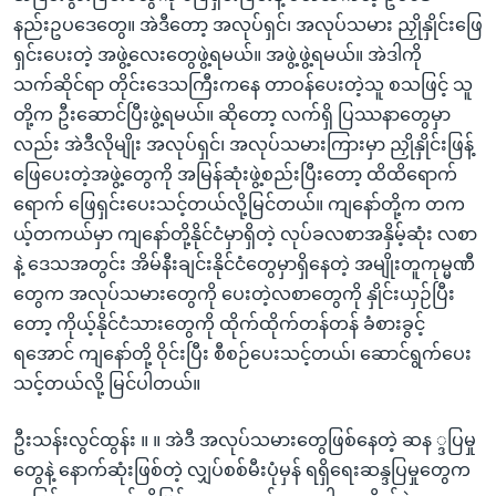
နည်းဥပဒေတွေ။ အဲဒီတော့ အလုပ်ရှင်၊ အလုပ်သမား ညှိုနှိုင်းဖြေ
ရှင်းပေးတဲ့ အဖွဲ့လေးတွေဖွဲ့ရမယ်။ အဖွဲ့ဖွဲ့ရမယ်။ အဲဒါကို
သက်ဆိုင်ရာ တိုင်းဒေသကြီးကနေ တာဝန်ပေးတဲ့သူ စသဖြင့် သူ
တို့က ဦးဆောင်ပြီးဖွဲ့ရမယ်။ ဆိုတော့ လက်ရှိ ပြဿနာတွေမှာ
လည်း အဲဒီလိုမျိုး အလုပ်ရှင်၊ အလုပ်သမားကြားမှာ ညှိုနှိုင်းဖြန့်
ဖြေပေးတဲ့အဖွဲ့တွေကို အမြန်ဆုံးဖွဲ့စည်းပြီးတော့ ထိထိရောက်
ရောက် ဖြေရှင်းပေးသင့်တယ်လို့မြင်တယ်။ ကျနော်တို့က တက
ယ့်တကယ်မှာ ကျနော်တို့နိုင်ငံမှာရှိတဲ့ လုပ်ခလစာအနှိမ့်ဆုံး လစာ
နဲ့ ဒေသအတွင်း အိမ်နီးချင်းနိုင်ငံတွေမှာရှိနေတဲ့ အမျိုးတူကုမ္မဏီ
တွေက အလုပ်သမားတွေကို ပေးတဲ့လစာတွေကို နှိုင်းယှဉ်ပြီး
တော့ ကိုယ့်နိုင်ငံသားတွေကို ထိုက်ထိုက်တန်တန် ခံစားခွင့်
ရအောင် ကျနော်တို့ ဝိုင်းပြီး စီစဉ်ပေးသင့်တယ်၊ ဆောင်ရွက်ပေး
သင့်တယ်လို့ မြင်ပါတယ်။
ဦးသန်းလွင်ထွန်း ။ ။ အဲဒီ အလုပ်သမားတွေဖြစ်နေတဲ့ ဆန ္ဒပြမှု
တွေနဲ့ နောက်ဆုံးဖြစ်တဲ့ လျှပ်စစ်မီးပုံမှန် ရရှိရေးဆန္ဒပြမှုတွေက