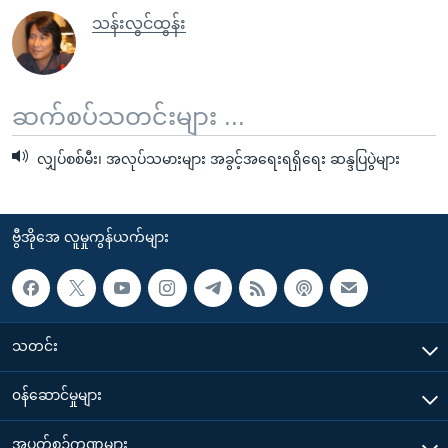
သန်းလွင်ထွန်း
ဆက်စပ်သတင်းများ ...
လျှပ်စစ်မီး၊ အလုပ်သမားများ အခွင့်အရေးရရှိရေး ဆန္ဒပြပွဲများ
ဗွီအိုအေ လူမှုကွန်ယက်များ
သတင်း
၀န်ဆောင်မှုများ
အပတ်စဉ်ကဏ္ဍများ