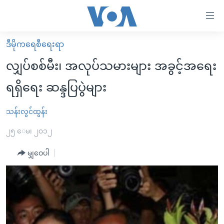
သုံး
ရ
လွယ်ကူ
ဒီမိုကရေစီရေးရာ
မူလစာမျက်နှာ
စေ
လျှပ်စစ်မီး၊ အလုပ်သမားများ အခွင့်အရေး
မြန်မာ
သည့်
ရရှိရေး ဆန္ဒပြပွဲများ
ကမ္ဘာ့သတင်းများ
Link
ဗွီဒီယို
နိုင်ငံတကာ
သန်းလွင်ထွန်း
များ
သတင်းလွတ်လပ်ခွင့်
အမေရိကန်
၂၅ ေမ၊ ၂၀၁၂
ပင်မ
ရပ်ဝန်းတခု လမ်းတခု အလွန်
တရုတ်
အကြောင်းအရာ
မျှဝေပါ
သို့
အင်္ဂလိပ်စာလေ့လာမယ်
အစ္စရေး-ပါလက်စတိုင်း
ကျော်
အပတ်စဉ်ကဏ္ဍများ
အမေရိကန်သုံးအီဒီယံ
ကြည့်
ရေဒီယိုနှင့်ရုပ်သံ အချက်အလက်များ
မကြေးမုံရဲ့ အင်္ဂလိပ်စာ
ရေဒီယို
ရန်
ပင်မ
ရေဒီယို/တီဗွီအစီအစဉ်
ရုပ်ရှင်ထဲက အင်္ဂလိပ်စာ
တီဗွီ