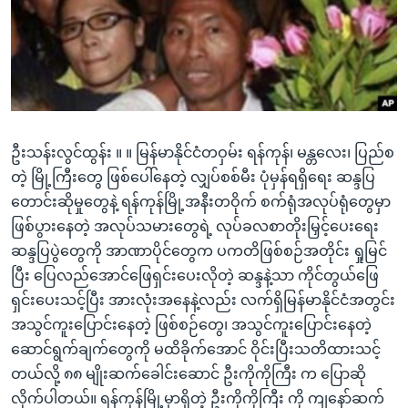
အ
သုတပဒေသာ အင်္ဂလိပ်စာ
ညွန်း
Learning English
စာမျက်နှာ
သို့
ဗွီအိုအေ လူမှုကွန်ယက်များ
ကျော်
ကြည့်
ဦးသန်းလွင်ထွန်း ။ ။ မြန်မာနိုင်ငံတဝှမ်း ရန်ကုန်၊ မန္တလေး၊ ပြည်စ
ရန်
ဘာသာစကားများ
တဲ့ မြို့ကြီးတွေ ဖြစ်ပေါ်နေတဲ့ လျှပ်စစ်မီး ပုံမှန်ရရှိရေး ဆန္ဒပြ
ရှာဖွေ
တောင်းဆိုမှုတွေနဲ့ ရန်ကုန်မြို့အနီးတဝိုက် စက်ရုံအလုပ်ရုံတွေမှာ
ရန်
ဖြစ်ပွားနေတဲ့ အလုပ်သမားတွေရဲ့ လုပ်ခလစာတိုးမြှင့်ပေးရေး
နေရာ
ဆန္ဒပြပွဲတွေကို အာဏာပိုင်တွေက ပကတိဖြစ်စဉ်အတိုင်း ရှုမြင်
သို့
ပြီး ပြေလည်အောင်ဖြေရှင်းပေးလိုတဲ့ ဆန္ဒနဲ့သာ ကိုင်တွယ်ဖြေ
ကျော်
ရှင်းပေးသင့်ပြီး အားလုံးအနေနဲ့လည်း လက်ရှိမြန်မာနိုင်ငံအတွင်း
ရန်
အသွင်ကူးပြောင်းနေတဲ့ ဖြစ်စဉ်တွေ၊ အသွင်ကူးပြောင်းနေတဲ့
ဆောင်ရွက်ချက်တွေကို မထိခိုက်အောင် ဝိုင်းပြီးသတိထားသင့်
တယ်လို့ ၈၈ မျိုးဆက်ခေါင်းဆောင် ဦးကိုကိုကြီး က ပြောဆို
လိုက်ပါတယ်။ ရန်ကုန်မြို့မှာရှိတဲ့ ဦးကိုကိုကြီး ကို ကျနော်ဆက်