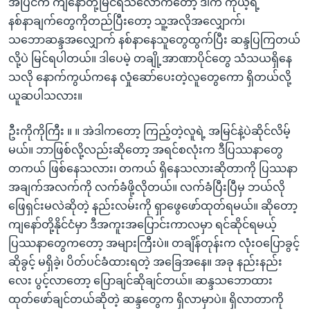
အပြင်က ကျနော်တို့မြင်ရသလောက်တော့ ဒါက ကိုယ့်ရဲ့
နစ်နာချက်တွေကိုတည်ပြီးတော့ သူ့အလိုအလျှောက်၊
သဘောဆန္ဒအလျှောက် နစ်နာနေသူတွေထွက်ပြီး ဆန္ဒပြကြတယ်
လို့ပဲ မြင်ရပါတယ်။ ဒါပေမဲ့ တချို့အာဏာပိုင်တွေ သံသယရှိနေ
သလို နောက်ကွယ်ကနေ လှုံဆော်ပေးတဲ့လူတွေကော ရှိတယ်လို့
ယူဆပါသလား။
ဦးကိုကိုကြီး ။ ။ အဲဒါကတော့ ကြည့်တဲ့လူရဲ့ အမြင်နဲ့ပဲဆိုင်လိမ့်
မယ်။ ဘာဖြစ်လို့လည်းဆိုတော့ အရင်စလုံးက ဒီပြဿနာတွေ
တကယ် ဖြစ်နေသလား၊ တကယ် ရှိနေသလားဆိုတာကို ပြဿနာ
အချက်အလက်ကို လက်ခံဖို့လိုတယ်။ လက်ခံပြီးပြီမှ ဘယ်လို
ဖြေရှင်းမလဲဆိုတဲ့ နည်းလမ်းကို ရှာဖွေဖော်ထုတ်ရမယ်။ ဆိုတော့
ကျနော်တို့နိုင်ငံမှာ ဒီအကူးအပြောင်းကာလမှာ ရင်ဆိုင်ရမယ့်
ပြဿနာတွေကတော့ အများကြီးပဲ။ တချိန်တုန်းက လုံးဝပြောခွင့်
ဆိုခွင့် မရှိခဲ့၊ ပိတ်ပင်ခံထားရတဲ့ အခြေအနေ။ အခု နည်းနည်း
လေး ပွင့်လာတော့ ပြောချင်ဆိုချင်တယ်။ ဆန္ဒသဘောထား
ထုတ်ဖော်ချင်တယ်ဆိုတဲ့ ဆန္ဒတွေက ရှိလာမှာပဲ။ ရှိလာတာကို