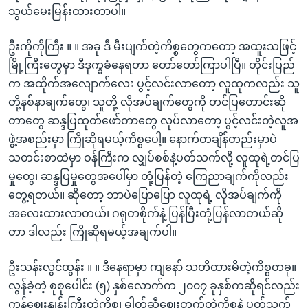
သွယ်မေးမြန်းထားတာပါ။
ဦးကိုကိုကြီး ။ ။ အခု ဒီ မီးပျက်တဲ့ကိစ္စတွေကတော့ အထူးသဖြင့်
မြို့ကြီးတွေမှာ ဒီဒုက္ခခံနေရတာ တော်တော်ကြာပါပြီ။ တိုင်းပြည်
က အထိုက်အလျောက်လေး ပွင့်လင်းလာတော့ လူထုကလည်း သူ
တို့နစ်နာချက်တွေ၊ သူတို့ လိုအပ်ချက်တွေကို တင်ပြတောင်းဆို
တာတွေ ဆန္ဒပြထုတ်ဖော်တာတွေ လုပ်လာတော့ ပွင့်လင်းတဲ့လူအ
ဖွဲ့အစည်းမှာ ကြိုဆိုရမယ့်ကိစ္စပေါ့။ နောက်တချိန်တည်းမှာပဲ
သတင်းစာထဲမှာ ဝန်ကြီးက လျှပ်စစ်နဲ့ပတ်သက်လို့ လူထုရဲ့တင်ပြ
မှုတွေ၊ ဆန္ဒပြမှုတွေအပေါ်မှာ တုံ့ပြန်တဲ့ ကြေညာချက်ကိုလည်း
တွေ့ရတယ်။ ဆိုတော့ ဘာပဲပြောပြော လူထုရဲ့ လိုအပ်ချက်ကို
အလေးထားလာတယ်၊ ဂရုတစိုက်နဲ့ ပြန်ပြီးတုံ့ပြန်လာတယ်ဆို
တာ ဒါလည်း ကြိုဆိုရမယ့်အချက်ပါ။
ဦးသန်းလွင်ထွန်း ။ ။ ဒီနေရာမှာ ကျနော် သတိထားမိတဲ့ကိစ္စတခု။
လွန်ခဲ့တဲ့ စုစုပေါင်း (၅) နှစ်လောက်က ၂၀၀၇ ခုနှစ်ကဆိုရင်လည်း
ကုန်ဈေးနှုန်းကြီးတဲ့ကိစ္စ၊ ဓါတ်ဆီဈေးတက်တဲ့ကိစ္စနဲ့ ပတ်သက်