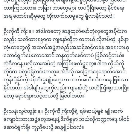
ထားကြသလား။ တခြား ဘာတွေများ ထပ်ပိုပြီးတော့ နိုင်ငံရေး
အရ တောင်းဆိုမှုတွေ တိုးတက်လာမှုတွေ ရှိလာနိုင်သလဲ။
ဦးကိုကိုကြီး ။ ။ အဲဒါကတော့ ဆန္ဒထုတ်ဖော်တဲ့လူတွေအပိုင်းက
လည်း သတိထားရမှာက ကျနော်တို့က တကယ် လိုအပ်တဲ့၊ နစ်နာ
တဲ့ဟာတွေကို အထက်အဖွဲ့အစည်းအဆင့်ဆင့်ကနေ အရေးတယူ
ဆောင်ရွက်ပေးလာအောင် ဆန္ဒထုတ်ဖော်တာပဲ ဖြစ်သင့်တယ်။
အဲဒီကနေ မလိုလားအပ်တဲ့ အကြမ်းဖက်မှုတွေ။ ဒါက ကိုယ်ကို
တိုင်က မလုပ်ရုံတင်မကဘူး၊ အဲဒီလို အခြေအနေရောက်အောင်
တွန်းပို့နိုင်တဲ့ ဖန်တီးမှုမျိုးတွေဟာ ဘက်အသီးသီးကနေ ဖြစ်လာ
နိုင်တယ်။ အဲဒါမျိုးတွေကိုလည်း ကျနော်တို့ သတိကြီးစွာထားပြီး
တော့ ရှောင်ရှားသင့်တယ်လို့ မြင်ပါတယ်။
ဦးသန်းလွင်ထွန်း ။ ။ ဦးကိုကိုကြီးတို့ရဲ့ ရှစ်ဆယ့်ရှစ် မျိုးဆက်
ကျောင်းသားအဖွဲ့တွေအနေနဲ့ ဒီကိစ္စမှာ ဘယ်လိုကဏ္ဍကနေ ပါဝင်
ဆောင်ရွက်ဖို့၊ ကူညီပေးဖို့ ဆန္ဒရှိပါသလဲ။