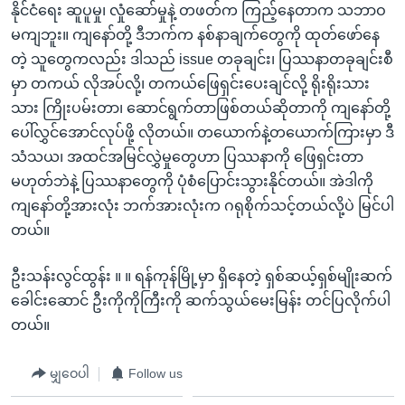
နိုင်ငံရေး ဆူပူမှု၊ လှုံဆော်မှုနဲ့ တဖတ်က ကြည့်နေတာက သဘာဝ
မကျဘူး။ ကျနော်တို့ ဒီဘက်က နစ်နာချက်တွေကို ထုတ်ဖော်နေ
တဲ့ သူတွေကလည်း ဒါသည် issue တခုချင်း၊ ပြဿနာတခုချင်းစီ
မှာ တကယ် လိုအပ်လို့၊ တကယ်ဖြေရှင်းပေးချင်လို့ ရိုးရိုးသား
သား ကြိုးပမ်းတာ၊ ဆောင်ရွက်တာဖြစ်တယ်ဆိုတာကို ကျနော်တို့
ပေါ်လွှင်အောင်လုပ်ဖို့ လိုတယ်။ တယောက်နဲ့တယောက်ကြားမှာ ဒီ
သံသယ၊ အထင်အမြင်လွှဲမှုတွေဟာ ပြဿနာကို ဖြေရှင်းတာ
မဟုတ်ဘဲနဲ့ ပြဿနာတွေကို ပုံစံပြောင်းသွားနိုင်တယ်။ အဲဒါကို
ကျနော်တို့အားလုံး ဘက်အားလုံးက ဂရုစိုက်သင့်တယ်လို့ပဲ မြင်ပါ
တယ်။
ဦးသန်းလွင်ထွန်း ။ ။ ရန်ကုန်မြို့မှာ ရှိနေတဲ့ ရှစ်ဆယ့်ရှစ်မျိုးဆက်
ခေါင်းဆောင် ဦးကိုကိုကြီးကို ဆက်သွယ်မေးမြန်း တင်ပြလိုက်ပါ
တယ်။
မျှဝေပါ
Follow us