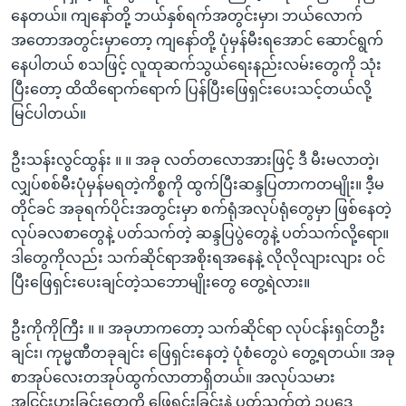
နေတယ်။ ကျနော်တို့ ဘယ်နှစ်ရက်အတွင်းမှာ၊ ဘယ်လောက်
အတောအတွင်းမှာတော့ ကျနော်တို့ ပုံမှန်မီးရအောင် ဆောင်ရွက်
နေပါတယ် စသဖြင့် လူထုဆက်သွယ်ရေးနည်းလမ်းတွေကို သုံး
ပြီးတော့ ထိထိရောက်ရောက် ပြန်ပြီးဖြေရှင်းပေးသင့်တယ်လို့
မြင်ပါတယ်။
ဦးသန်းလွင်ထွန်း ။ ။ အခု လတ်တလောအားဖြင့် ဒီ မီးမလာတဲ့၊
လျှပ်စစ်မီးပုံမှန်မရတဲ့ကိစ္စကို ထွက်ပြီးဆန္ဒပြတာကတမျိုး။ ဒီ့မ
တိုင်ခင် အခုရက်ပိုင်းအတွင်းမှာ စက်ရုံအလုပ်ရုံတွေမှာ ဖြစ်နေတဲ့
လုပ်ခလစာတွေနဲ့ ပတ်သက်တဲ့ ဆန္ဒပြပွဲတွေနဲ့ ပတ်သက်လို့ရော။
ဒါတွေကိုလည်း သက်ဆိုင်ရာအစိုးရအနေနဲ့ လိုလိုလျားလျား ဝင်
ပြီးဖြေရှင်းပေးချင်တဲ့သဘောမျိုးတွေ တွေ့ရဲလား။
ဦးကိုကိုကြီး ။ ။ အခုဟာကတော့ သက်ဆိုင်ရာ လုပ်ငန်းရှင်တဦး
ချင်း၊ ကုမ္မဏီတခုချင်း ဖြေရှင်းနေတဲ့ ပုံစံတွေပဲ တွေ့ရတယ်။ အခု
စာအုပ်လေးတအုပ်ထွက်လာတာရှိတယ်။ အလုပ်သမား
အငြင်းပွားခြင်းတွေကို ဖြေရှင်းခြင်းနဲ့ ပတ်သက်တဲ့ ဥပဒေ