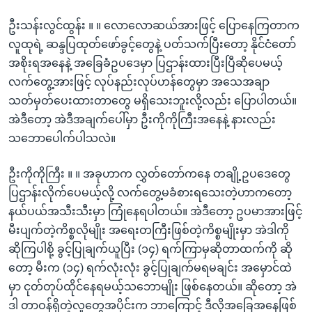
ဦးသန်းလွင်ထွန်း ။ ။ လောလောဆယ်အားဖြင့် ပြောနေကြတာက
လူထုရဲ့ ဆန္ဒပြထုတ်ဖော်ခွင့်တွေနဲ့ ပတ်သက်ပြီးတော့ နိုင်ငံတော်
အစိုးရအနေနဲ့ အခြေခံဥပဒေမှာ ပြဌာန်းထားပြီးပြီဆိုပေမယ့်
လက်တွေ့အားဖြင့် လုပ်နည်းလုပ်ဟန်တွေမှာ အသေအချာ
သတ်မှတ်ပေးထားတာတွေ မရှိသေးဘူးလို့လည်း ပြောပါတယ်။
အဲဒီတော့ အဲဒီအချက်ပေါ်မှာ ဦးကိုကိုကြီးအနေနဲ့ နားလည်း
သဘောပေါက်ပါသလဲ။
ဦးကိုကိုကြီး ။ ။ အခုဟာက လွှတ်တော်ကနေ တချို့ဥပဒေတွေ
ပြဌာန်းလိုက်ပေမယ့်လို့ လက်တွေ့မခံစားရသေးတဲ့ဟာကတော့
နယ်ပယ်အသီးသီးမှာ ကြုံနေရပါတယ်။ အဲဒီတော့ ဥပမာအားဖြင့်
မီးပျက်တဲ့ကိစ္စလိုမျိုး အရေးတကြီးဖြစ်တဲ့ကိစ္စမျိုးမှာ အဲဒါကို
ဆိုကြပါစို့ ခွင့်ပြုချက်ယူပြီး (၁၄) ရက်ကြာမှဆိုတာထက်ကို ဆို
တော့ မီးက (၁၄) ရက်လုံးလုံး ခွင့်ပြုချက်မရမချင်း အမှောင်ထဲ
မှာ ငုတ်တုပ်ထိုင်နေရမယ့်သဘောမျိုး ဖြစ်နေတယ်။ ဆိုတော့ အဲ
ဒါ တာဝန်ရှိတဲ့လူတွေအပိုင်းက ဘာကြောင့် ဒီလိုအခြေအနေဖြစ်