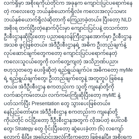
လက်ရှိမှာ အစိုးရကိုယ်တိုင်က အခုနက ကျောင်းပြင်ပရောက်နေ
တဲ့ ကလေးတွေ ဘယ်နှစ်ယောက်ရှိလဲ။ ကလေးအလုပ်သမား
ဘယ်နှစ်ယောက်ရှိလဲဆိုတာကို ကြေညာခဲ့တယ်။ ပြီးတော့ NLD
အစိုးရ တက်ပြီးတဲ့နောက်ပိုင်းမှာ ကျောင်းပြင်ပနဲ့ တသက်တာ
ဦးစီးဌာနဆိုပြီးတော့ ပညာရေးဝန်ကြီးဌာနအောက်မှာ ဦးစီးဌာန
အသစ် ဖွင့်ဖြစ်တယ်။ အဲဒီဦးစီးဌာနရဲ့ အဓိက ဦးတည်ချက်နဲ့
လုပ်ဆောင်ချက်တွေကတော့ ကျောင်းပြင်ပရောက်နေတဲ့
ကလေးသူငယ်တွေကို လက်တွေ့ကျတဲ့ အသိဉာဏ်ပညာ၊
ဗဟုသုတတွေ ပေးဖို့ဆိုတဲ့ ရည်ရွယ်ချက်ပဲ။ အဓိကတော့ myMe
ရဲ့ ရည်ရွယ်ချက်တွေ၊ ဦးတည်ချက်တွေနဲ့ အတူတူပဲ ဖြစ်နေ
တယ်။ အဲဒီဦးစီးဌာန စကတည်းက သူတို့ ကျနော်တို့ကို
လက်ဆင့်ကမ်းတယ်၊ လက်ကမ်းကြိုဆိုပြီးတော့ myME နဲ့
ပတ်သက်ပြီး Presentation တွေ သွားပေးဖြစ်တယ်။
နေပြည်တော်မှာ။ အဲဒီဦးစီးဌာန စကတည်းက ကျနော်တို့
ကိုယ်တိုင် ဝင်ပြီးတော့ ဒီဦးစီးဌာနအတွက် လိုအပ်တဲ့ ပေါ်လစီ
တွေ၊ Strategy တွေ ဝိုင်းပြီးတော့ ဆွဲပေးခဲ့တာ (၆) လကျော်
လောက် ရှိပြီ။ အပြောင်းအလဲကြီးကတော့ ဖြစ်နေပြီ။ အစိုးရက