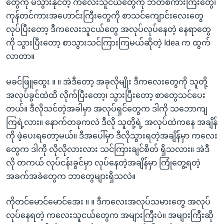
တွေကို မသွားနိုင်တဲ့ ကလေးသူငယ်တွေကို ဘတ်စ်ကားကြီးတွေ၊
ကုန်တင်ကားအဟောင်းကြီးတွေကို စာသင်ကျောင်းလေးတွေ
လုပ်ပြီးတော့ ဒီကလေးသူငယ်တွေ အလုပ်လုပ်နေတဲ့ နေရာတွေ
ကို သွားပြီးတော့ စာသွားသင်ကြားကြမယ်ဆိုတဲ့ Idea က ထွက်
လာတာ။
မခင်ဖြူထွေး ။ ။ အဲဒီတော့ အခုလိုမျိုး ဒီကလေးတွေကို သူတို့
အလုပ်ခွင်ထဲထိ လိုက်ပြီးတော့၊ သွားပြီးတော့ စာတွေသင်ပေး
တယ်။ ဒီလိုသင်တဲ့အခါမှာ အလုပ်ရှင်တွေက ဒါကို သဘောကျ
ကြရဲ့လား။ နောက်တခုကလဲ ဒီလို သူတို့ရဲ့ အလုပ်ထဲကနေ အချိန်
ကို ဖဲ့ပေးရတော့မယ်။ ဒီအပေါ်မှာ ဒီလိုသွားရတဲ့အချိန်မှာ ကလေး
တွေက ဒါကို လိုလိုလားလား သင်ကြားချင်စိတ် ရှိသလား။ အဲဒီ
လို တကယ် လုပ်ငန်းခွင်မှာ လုပ်နေတဲ့အချိန်မှာ ကြုံတွေ့ရတဲ့
အခက်အခဲတွေက ဘာတွေများရှိသလဲ။
ကိုတင်မောင်မောင်အေး ။ ။ ဒီကလေးအလုပ်သမားတွေ အလုပ်
လုပ်နေရတဲ့ ကလေးသူငယ်တွေက အများကြီးပဲ။ အများကြီးဆို