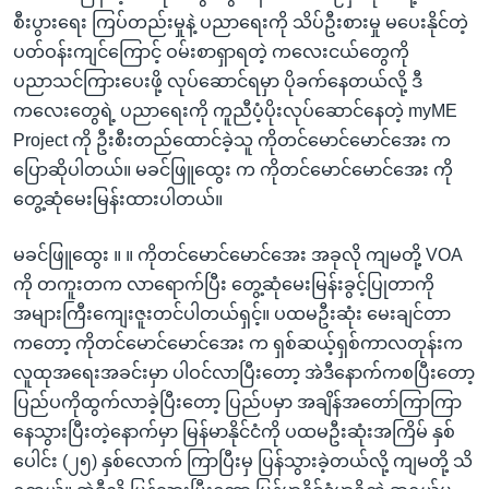
စီးပွားရေး ကြပ်တည်းမှုနဲ့ ပညာရေးကို သိပ်ဦးစားမှု မပေးနိုင်တဲ့
ပတ်ဝန်းကျင်ကြောင့် ဝမ်းစာရှာရတဲ့ ကလေးငယ်တွေကို
ပညာသင်ကြားပေးဖို့ လုပ်ဆောင်ရမှာ ပိုခက်နေတယ်လို့ ဒီ
ကလေးတွေရဲ့ ပညာရေးကို ကူညီပံ့ပိုးလုပ်ဆောင်နေတဲ့ myME
Project ကို ဦးစီးတည်ထောင်ခဲ့သူ ကိုတင်မောင်မောင်အေး က
ပြောဆိုပါတယ်။ မခင်ဖြူထွေး က ကိုတင်မောင်မောင်အေး ကို
တွေ့ဆုံမေးမြန်းထားပါတယ်။
မခင်ဖြူထွေး ။ ။ ကိုတင်မောင်မောင်အေး အခုလို ကျမတို့ VOA
ကို တကူးတက လာရောက်ပြီး တွေ့ဆုံမေးမြန်းခွင့်ပြုတာကို
အများကြီးကျေးဇူးတင်ပါတယ်ရှင့်။ ပထမဦးဆုံး မေးချင်တာ
ကတော့ ကိုတင်မောင်မောင်အေး က ရှစ်ဆယ့်ရှစ်ကာလတုန်းက
လူထုအရေးအခင်းမှာ ပါဝင်လာပြီးတော့ အဲဒီနောက်ကစပြီးတော့
ပြည်ပကိုထွက်လာခဲ့ပြီးတော့ ပြည်ပမှာ အချိန်အတော်ကြာကြာ
နေသွားပြီးတဲ့နောက်မှာ မြန်မာနိုင်ငံကို ပထမဦးဆုံးအကြိမ် နှစ်
ပေါင်း (၂၅) နှစ်လောက် ကြာပြီးမှ ပြန်သွားခဲ့တယ်လို့ ကျမတို့ သိ