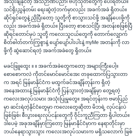
အသုံးချနိုင်တဲ့ အသိဉာဏ်ပညာ၊ ဗဟုသုတတွေကို ပေးရတယ်။
သင်ရိုးညွှန်တမ်း ရေးဆွဲတဲ့ဘက်မှာလည်း အခက်အခဲ ရှိတယ်။
ဆိုင်ရှင်တွေနဲ့ ညှိပြီးတော့ သူတို့ကို စာသွားသင်ဖို့ အချိန်ပေးဖို့ကို
လည်း အခက်အခဲ ရှိတယ်။ ပြီးတော့ စာစသင်ပြီ၊ အတန်းစဖြစ်ပြီ
ဆိုရင်တောင်မှပဲ သူတို့ ကလေးသူငယ်တွေကို တောက်လျှောက်
စိတ်ဓါတ်တက်ကြွစွာနဲ့ ပျော်ပျော်ပါးပါးနဲ့ myMe အတန်းကို လာ
ဖို့ကို ဆွဲဆောင်ရတဲ့ အခက်အခဲတွေ ရှိတယ်။
မခင်ဖြူထွေး ။ ။ အခက်အခဲတွေကတော့ အများကြီးပေါ့။
စောစောကလဲ ကိုတင်မောင်မောင်အေး တခုထောက်ပြသွားတာ
က အရင် မြန်မာနိုင်ငံက မထွက်ခင်အချိန်တုန်းက ရှိတဲ့
အနေအထားနဲ့ မြန်မာနိုင်ငံကို ပြန်သွားတဲ့အချိန်မှာ တွေ့ရတဲ့
ကလေးအလုပ်သမား အသုံးပြုမှုတွေ။ အရင်တုန်းက ဗမာပြည်
မှာ ဆင်းရဲတဲ့နိုင်ငံတွေမှာ ကလေးတွေဆိုတာ မိဘရဲ့ လုပ်ငန်းပဲ
ဖြစ်ဖြစ်၊ စီးပွားရေးလုပ်ငန်းတွေကို ဝိုင်းကူညီကြတာ ရှိပါတယ်။
ဒါပေမဲ့ အခုအချိန်မှာကြတော့ မြန်မာနိုင်ငံမှာက နေရာတိုင်းမှာ
ဘယ်နေရာသွားသွား ကလေးအလုပ်သမားက မရှိသလောက် ဖြစ်