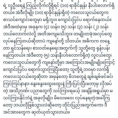
ရဲ့ လူဦးရေနဲ့ ကြည့်လိုက်လို့ရှိရင် (၁၀) ရာခိုင်နှုန်း နီးပါးလောက်ရှိ
တယ်။ အဲဒီလိုမျိုး (၁၀) ရာခိုင်နှုန်းရှိတဲ့ ကလေးသူငယ်တွေက
စာသင်ကျောင်းတွေမှာ မရှိဘူး။ ကျောင်းပြင်ပ ရောက်နေတယ်။
အဲဒီအထဲမှာမှ အခုနက (၄) သန်း၊ (၅) သန်း (၃) သန်း (၂) သန်း
ဘယ်လောက်လဲလို့ အတိအကျမသိဘူး။ တမျိုးတဖုံအလုပ်တွေ
လုပ်နေကြတယ်ဆိုတာပဲ ကျနော်တို့ သိတယ်။ အဓိကက တနေ့
တာ ရှင်သန်ရေး၊ စားဝတ်နေရေးအတွက်ကို သူတို့တွေ ရုန်းပန်း
နေကြတယ်။ အဲဒီတော့ (၅) သန်းနီးပါးလောက်ရှိတဲ့ လူငယ်တွေ၊
ကလေးသူငယ်တွေကို ကျနော်တို့မှာ အကြောင်းအမျိုးမျိုးကြောင့်
ကျောင်းပြင်ပ ရောက်သွားကြပြီးတော့ သူတို့ရဲ့ဘဝမှာ လက်ရှိ
ကလေးသူငယ်တွေဆိုတာ အမှန်တော့ မိဘတွေနဲ့ ချစ်ချစ်ခင်ခင်၊
ကြင်ကြင်နာနာ၊ နွေးနွေးထွေးထွေးနဲ့ ကြီးပြင်းပြီးတော့မှ လိုအပ်
တဲ့ အသိဉာဏ်၊ ပညာတွေကို သင်ကြားရမယ့် အချိန်အရွယ်မှာ မ
သင်ကြားနိုင်ဘဲနဲ့ အခုလိုမျိုး၊ မိဝေးဖဝေး လုပ်နေရတဲ့အခါကြ
တော့ ဘယ်လိုဖြစ်သွားလဲဆိုတော့ တိုင်းပြည်အတွက်ကော ဒီ
အင်အားတွေက ဆုတ်ယုတ်သွားတယ်။