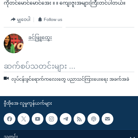
ကိုတင်မောင်မောင်အေး ။ ။ ကျေးဇူးအများကြီးတင်ပါတယ်။
မျှဝေပါ
Follow us
ခင်ဖြူထွေး
ဆက်စပ်သတင်းများ ...
လုပ်ငန်းခွင်ရောက်ကလေးတွေ ပညာသင်ကြားပေးရေး အခက်အခဲ
ဗွီအိုအေ လူမှုကွန်ယက်များ
သတင်း