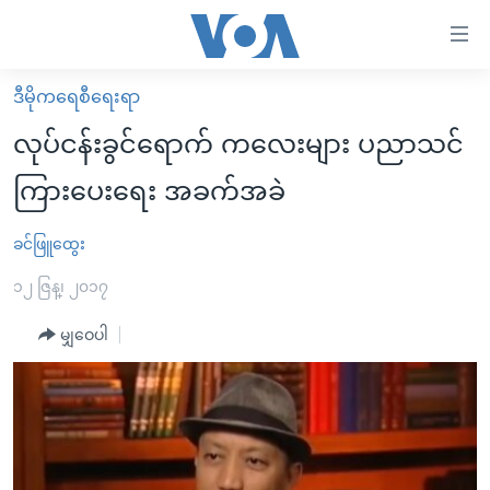
သုံး
ရ
လွယ်ကူ
ဒီမိုကရေစီရေးရာ
မူလစာမျက်နှာ
စေ
လုပ်ငန်းခွင်ရောက် ကလေးများ ပညာသင်
မြန်မာ
သည့်
ကြားပေးရေး အခက်အခဲ
ကမ္ဘာ့သတင်းများ
Link
ဗွီဒီယို
နိုင်ငံတကာ
ခင်ဖြူထွေး
များ
သတင်းလွတ်လပ်ခွင့်
အမေရိကန်
၁၂ ဇြန္၊ ၂၀၁၇
ပင်မ
ရပ်ဝန်းတခု လမ်းတခု အလွန်
တရုတ်
အကြောင်းအရာ
မျှဝေပါ
သို့
အင်္ဂလိပ်စာလေ့လာမယ်
အစ္စရေး-ပါလက်စတိုင်း
ကျော်
အပတ်စဉ်ကဏ္ဍများ
အမေရိကန်သုံးအီဒီယံ
ကြည့်
ရေဒီယိုနှင့်ရုပ်သံ အချက်အလက်များ
မကြေးမုံရဲ့ အင်္ဂလိပ်စာ
ရေဒီယို
ရန်
ပင်မ
ရေဒီယို/တီဗွီအစီအစဉ်
ရုပ်ရှင်ထဲက အင်္ဂလိပ်စာ
တီဗွီ