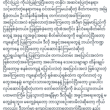
တိုင်းပြည် ကိုယ်ပြန်ကြပြီးတော့ တနိုင်၊ အဆင်ပြေတဲ့နေရာ၊
သင့်တော်တဲ့နေရာကနေ ဝင်ထမ်းကြမယ်ဆိုတဲ့ စိတ်ကတော့ အမြဲ
ရှိခဲ့တယ်။ ဦးသိန်းစိန်အစိုးရ တက်လာတဲ့အခါကြတော့
အပြောင်းအလဲ စဖြစ်လာတဲ့အခါကြတော့ အဲဒီမှာ မြန်မာပြည်ကို
ပြန်ဖြစ်ခဲ့တယ်။ ပြန်ဖြစ်ခဲ့တော့ ထုံးစံအတိုင်း နိုင်ငံရေးစိတ်ဓါတ်
တွေနဲ့ အခုန လူ့အခွင့်အရေး စိတ်ဓါတ်တွေကို မျှော်လင့်ပြီးတော့
ကျနော်တို့ ပြန်ကြတယ်။ ဒီလို အခွင့်အရေးတွေနဲ့ ဘယ်လိုကဏ္ဍ
တွေကနေ ဝင်ပြီးတော့ လုပ်ဆောင်နိုင်ကြမလဲဆိုတဲ့
ရည်ရွယ်ချက်နဲ့ ပြန်ကြတယ်။ တကယ်တမ်း အပြောင်းအလဲက
ဖြစ်လာတဲ့အခါကြတော့ အပေါ်ကနေ သေသေချာချာ ထိန်းချုပ်
ပြီးတော့မှ စနစ်တကျနဲ့ ပြောင်းလဲတဲ့ အပြောင်းအလဲ ဖြစ်သွားတဲ့
အခါကြတော့ ကျနော်တို့လို ရှစ်ဆယ့်ရှစ်ထဲက ထွက်လာတဲ့ လူ
တွေအနေနဲ့၊ ကျောင်းသားတွေအနေနဲ့ ပြန်ဝင်ပြီးတော့ ပူးပေါင်း
လုပ်ဆောင်ဖို့ဆိုတဲ့ဟာက တော်တော်ကြီးကို ခဲယဉ်းသွားတယ်။
ပထမတကြိမ် ပြန်သွားတဲ့အချိန်မှာ ဒီလိုမျိုး အခွင့်အရေးတွေနဲ့ မ
တွေ့ခဲ့ရဘူး။ မတွေ့ခဲ့ရတော့ ဘာသွားစဉ်းစားမိလဲဆိုတော့ ကိုယ်
ကလည်း ဒီဘက်မှာ ကျောင်းတွေဘာတွေတက်ပြီးတော့ နည်း