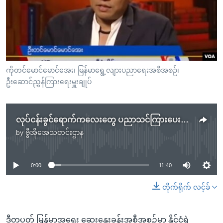
အ
သုတပဒေသာ အင်္ဂလိပ်စာ
ညွန်း
Learning English
စာမျက်နှာ
သို့
ဗွီအိုအေ လူမှုကွန်ယက်များ
ကျော်
ကြည့်
ကိုတင်မောင်မောင်အေး၊ မြန်မာရွေ့လျားပညာရေးအစီအစဉ်၊
ဦးဆောင်ညွှန်ကြားရေးမှူးချုပ်
ရန်
ဘာသာစကားများ
ရှာဖွေ
ရန်
လုပ်ငန်းခွင်ရောက်ကလေးတွေ ပညာသင်ကြားပေးရေး
နေရာ
by
ဗွီအိုအေသတင်းဌာန
သို့
No media source currently available
ကျော်
ရန်
0:00
11:40
တိုက်ရိုက် လင့်ခ်
ဒီတပတ် မြန်မာ့အရေး ဆွေးနွေးခန်းအစီအစဉ်မှာ နိုင်ငံရဲ့