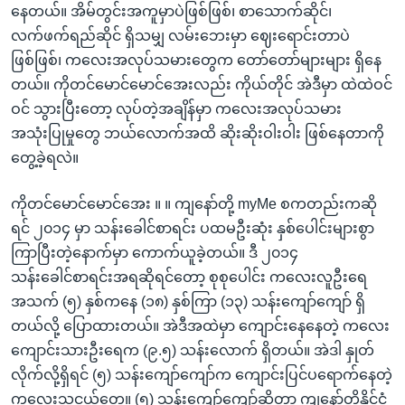
နေတယ်။ အိမ်တွင်းအကူမှာပဲဖြစ်ဖြစ်၊ စာသောက်ဆိုင်၊
လက်ဖက်ရည်ဆိုင် ရှိသမျှ လမ်းဘေးမှာ ဈေးရောင်းတာပဲ
ဖြစ်ဖြစ်၊ ကလေးအလုပ်သမားတွေက တော်တော်များများ ရှိနေ
တယ်။ ကိုတင်မောင်မောင်အေးလည်း ကိုယ်တိုင် အဲဒီမှာ ထဲထဲဝင်
ဝင် သွားပြီးတော့ လုပ်တဲ့အချိန်မှာ ကလေးအလုပ်သမား
အသုံးပြုမှုတွေ ဘယ်လောက်အထိ ဆိုးဆိုးဝါးဝါး ဖြစ်နေတာကို
တွေ့ခဲ့ရလဲ။
ကိုတင်မောင်မောင်အေး ။ ။ ကျနော်တို့ myMe စကတည်းကဆို
ရင် ၂၀၁၄ မှာ သန်းခေါင်စာရင်း ပထမဦးဆုံး နှစ်ပေါင်းများစွာ
ကြာပြီးတဲ့နောက်မှာ ကောက်ယူခဲ့တယ်။ ဒီ ၂၀၁၄
သန်းခေါင်စာရင်းအရဆိုရင်တော့ စုစုပေါင်း ကလေးလူဦးရေ
အသက် (၅) နှစ်ကနေ (၁၈) နှစ်ကြာ (၁၃) သန်းကျော်ကျော် ရှိ
တယ်လို့ ပြောထားတယ်။ အဲဒီအထဲမှာ ကျောင်းနေနေတဲ့ ကလေး
ကျောင်းသားဦးရေက (၉.၅) သန်းလောက် ရှိတယ်။ အဲဒါ နှုတ်
လိုက်လို့ရှိရင် (၅) သန်းကျော်ကျော်က ကျောင်းပြင်ပရောက်နေတဲ့
ကလေးသူငယ်တွေ။ (၅) သန်းကျော်ကျော်ဆိုတာ ကျနော်တို့နိုင်ငံ