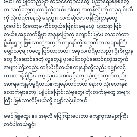
မယ်။ တပြိုင်တည်းမှာ စာသင်ကျောင်းတွေ၊ ပညာရေးစနစ်တွေ
က လက်တွေ့ကျလာဖို့လိုတယ်။ ဒါတွေ အကုန်လုံးကို တခုချင်းဆီ
ကို လိုက်ရှင်းနေလို့ မရဘူး။ သက်ဆိုင်ရာ ဝန်ကြီးဌာနတွေ
ပူးပေါင်းပြီးတော့မှ ကိုင်တွယ်ဖြေရှင်းမှရမယ့် ပြဿနာ ဖြစ်
တယ်။ အခုလက်ရှိမှာ အခုနပြောတဲ့ ကျောင်းပြင်ပ တသက်တာ
ဦးစီးဌာန ဖြစ်လာတဲ့အတွက် ကျနော်တို့အတွက်က အများကြီး
မျှော်လင့်ချက်တွေ ဖြစ်လာတယ်။ အခုလက်ရှိမှာလည်း ဦးစီးဌာန
တွေ ဦးဆောင်နေတဲ့ လူတွေနဲ့ ပူးပေါင်းလုပ်ဆောင်ရတဲ့အတွက်
အများကြီးလည်း တန်းဖိုးရှိတယ်။ ကျနော်တို့လည်း မျှော်လင့်
ထားတာနဲ့ ပိုပြီးတော့ လုပ်ဆောင်ခွင့်တွေ ရခဲ့တဲ့အတွက်လည်း
အားရကျေနပ်မှုရှိတယ်။ ကျနော်ထင်တယ် နောက် သုံးလေးနှစ်
လောက်မှာတော့ ပြုပြင်ပြောင်းလဲမှုတွေ၊ တိုးတက်မှုတွေ အများ
ကြီး ဖြစ်လာလိမ့်မယ်လို့ မျှော်လင့်ပါတယ်။
မခင်ဖြူထွေး ။ ။ အခုလို ဖြေကြားပေးတာ ကျေးဇူးအများကြီး
တင်ပါတယ်ရှင့်။