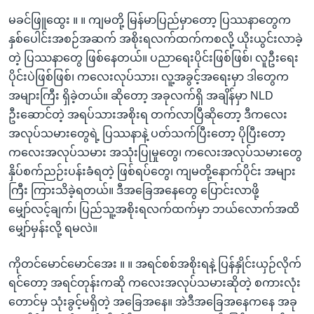
မခင်ဖြူထွေး ။ ။ ကျမတို့ မြန်မာပြည်မှာတော့ ပြဿနာတွေက
နှစ်ပေါင်းအစဉ်အဆက် အစိုးရလက်ထက်ကစလို့ ယိုးယွင်းလာခဲ့
တဲ့ ပြဿနာတွေ ဖြစ်နေတယ်။ ပညာရေးပိုင်းဖြစ်ဖြစ်၊ လူဦးရေး
ပိုင်းပဲဖြစ်ဖြစ်၊ ကလေးလုပ်သား၊ လူ့အခွင့်အရေးမှာ ဒါတွေက
အများကြီး ရှိခဲ့တယ်။ ဆိုတော့ အခုလက်ရှိ အချိန်မှာ NLD
ဦးဆောင်တဲ့ အရပ်သားအစိုးရ တက်လာပြီဆိုတော့ ဒီကလေး
အလုပ်သမားတွေရဲ့ ပြဿနာနဲ့ ပတ်သက်ပြီးတော့ ပိုပြီးတော့
ကလေးအလုပ်သမား အသုံးပြုမှုတွေ၊ ကလေးအလုပ်သမားတွေ
နှိပ်စက်ညဉ်းပန်းခံရတဲ့ ဖြစ်ရပ်တွေ၊ ကျမတို့နောက်ပိုင်း အများ
ကြီး ကြားသိခဲ့ရတယ်။ ဒီအခြေအနေတွေ ပြောင်းလာဖို့
မျှော်လင့်ချက်၊ ပြည်သူ့အစိုးရလက်ထက်မှာ ဘယ်လောက်အထိ
မျှော်မှန်းလို့ ရမလဲ။
ကိုတင်မောင်မောင်အေး ။ ။ အရင်စစ်အစိုးရနဲ့ ပြန်နှိုင်းယှဉ်လိုက်
ရင်တော့ အရင်တုန်းကဆို ကလေးအလုပ်သမားဆိုတဲ့ စကားလုံး
တောင်မှ သုံးခွင့်မရှိတဲ့ အခြေအနေ။ အဲဒီအခြေအနေကနေ အခု