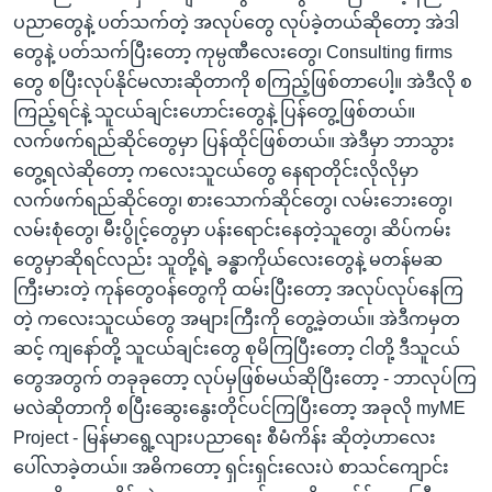
ပညာတွေနဲ့ ပတ်သက်တဲ့ အလုပ်တွေ လုပ်ခဲ့တယ်ဆိုတော့ အဲဒါ
တွေနဲ့ ပတ်သက်ပြီးတော့ ကုမ္ပဏီလေးတွေ၊ Consulting firms
တွေ စပြီးလုပ်နိုင်မလားဆိုတာကို စကြည့်ဖြစ်တာပေါ့။ အဲဒီလို စ
ကြည့်ရင်နဲ့ သူငယ်ချင်းဟောင်းတွေနဲ့ ပြန်တွေ့ဖြစ်တယ်။
လက်ဖက်ရည်ဆိုင်တွေမှာ ပြန်ထိုင်ဖြစ်တယ်။ အဲဒီမှာ ဘာသွား
တွေ့ရလဲဆိုတော့ ကလေးသူငယ်တွေ နေရာတိုင်းလိုလိုမှာ
လက်ဖက်ရည်ဆိုင်တွေ၊ စားသောက်ဆိုင်တွေ၊ လမ်းဘေးတွေ၊
လမ်းစုံတွေ၊ မီးပွိုင့်တွေမှာ ပန်းရောင်းနေတဲ့သူတွေ၊ ဆိပ်ကမ်း
တွေမှာဆိုရင်လည်း သူတို့ရဲ့ ခန္ဓာကိုယ်လေးတွေနဲ့ မတန်မဆ
ကြီးမားတဲ့ ကုန်တွေဝန်တွေကို ထမ်းပြီးတော့ အလုပ်လုပ်နေကြ
တဲ့ ကလေးသူငယ်တွေ အများကြီးကို တွေ့ခဲ့တယ်။ အဲဒီကမှတ
ဆင့် ကျနော်တို့ သူငယ်ချင်းတွေ စုမိကြပြီးတော့ ငါတို့ ဒီသူငယ်
တွေအတွက် တခုခုတော့ လုပ်မှဖြစ်မယ်ဆိုပြီးတော့ - ဘာလုပ်ကြ
မလဲဆိုတာကို စပြီးဆွေးနွေးတိုင်ပင်ကြပြီးတော့ အခုလို myME
Project - မြန်မာရွေ့လျားပညာရေး စီမံကိန်း ဆိုတဲ့ဟာလေး
ပေါ်လာခဲ့တယ်။ အဓိကတော့ ရှင်းရှင်းလေးပဲ စာသင်ကျောင်း