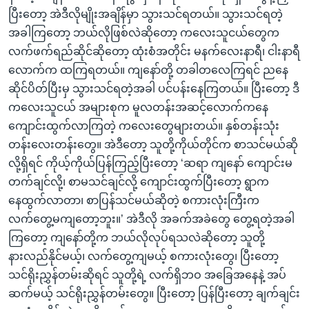
ပြီးတော့ အဲဒီလိုမျိုးအချိန်မှာ သွားသင်ရတယ်။ သွားသင်ရတဲ့
အခါကြတော့ ဘယ်လိုဖြစ်လဲဆိုတော့ ကလေးသူငယ်တွေက
လက်ဖက်ရည်ဆိုင်ဆိုတော့ ထုံးစံအတိုင်း မနက်လေးနာရီ၊ ငါးနာရီ
လောက်က ထကြရတယ်။ ကျနော်တို့ တခါတလေကြရင် ညနေ
ဆိုင်ပိတ်ပြီးမှ သွားသင်ရတဲ့အခါ ပင်ပန်းနေကြတယ်။ ပြီးတော့ ဒီ
ကလေးသူငယ် အများစုက မူလတန်းအဆင့်လောက်ကနေ
ကျောင်းထွက်လာကြတဲ့ ကလေးတွေများတယ်။ နှစ်တန်းသုံး
တန်းလေးတန်းတွေ။ အဲဒီတော့ သူတို့ကိုယ်တိုင်က စာသင်မယ်ဆို
လို့ရှိရင် ကိုယ့်ကိုယ်ပြန်ကြည့်ပြီးတော့ ‘ဆရာ ကျနော် ကျောင်းမ
တက်ချင်လို့၊ စာမသင်ချင်လို့ ကျောင်းထွက်ပြီးတော့ ရွာက
နေထွက်လာတာ၊ စာပြန်သင်မယ်ဆိုတဲ့ စကားလုံးကြီးက
လက်တွေ့မကျတော့ဘူး။’ အဲဒီလို အခက်အခဲတွေ တွေ့ရတဲ့အခါ
ကြတော့ ကျနော်တို့က ဘယ်လိုလုပ်ရသလဲဆိုတော့ သူတို့
နားလည်နိုင်မယ့်၊ လက်တွေ့ကျမယ့် စကားလုံးတွေ၊ ပြီးတော့
သင်ရိုးညွှန်တမ်းဆိုရင် သူတို့ရဲ့ လက်ရှိဘဝ အခြေအနေနဲ့ အပ်
ဆက်မယ့် သင်ရိုးညွှန်တမ်းတွေ။ ပြီးတော့ ပြန်ပြီးတော့ ချက်ချင်း