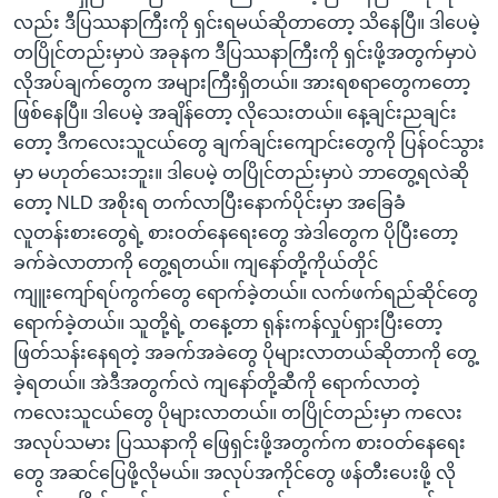
လည်း ဒီပြဿနာကြီးကို ရှင်းရမယ်ဆိုတာတော့ သိနေပြီ။ ဒါပေမဲ့
တပြိုင်တည်းမှာပဲ အခုနက ဒီပြဿနာကြီးကို ရှင်းဖို့အတွက်မှာပဲ
လိုအပ်ချက်တွေက အများကြီးရှိတယ်။ အားရစရာတွေကတော့
ဖြစ်နေပြီ။ ဒါပေမဲ့ အချိန်တော့ လိုသေးတယ်။ နေ့ချင်းညချင်း
တော့ ဒီကလေးသူငယ်တွေ ချက်ချင်းကျောင်းတွေကို ပြန်ဝင်သွား
မှာ မဟုတ်သေးဘူး။ ဒါပေမဲ့ တပြိုင်တည်းမှာပဲ ဘာတွေ့ရလဲဆို
တော့ NLD အစိုးရ တက်လာပြီးနောက်ပိုင်းမှာ အခြေခံ
လူတန်းစားတွေရဲ့ စားဝတ်နေရေးတွေ အဲဒါတွေက ပိုပြီးတော့
ခက်ခဲလာတာကို တွေ့ရတယ်။ ကျနော်တို့ကိုယ်တိုင်
ကျူးကျော်ရပ်ကွက်တွေ ရောက်ခဲ့တယ်။ လက်ဖက်ရည်ဆိုင်တွေ
ရောက်ခဲ့တယ်။ သူတို့ရဲ့ တနေ့တာ ရုန်းကန်လှုပ်ရှားပြီးတော့
ဖြတ်သန်းနေရတဲ့ အခက်အခဲတွေ ပိုများလာတယ်ဆိုတာကို တွေ့
ခဲ့ရတယ်။ အဲဒီအတွက်လဲ ကျနော်တို့ဆီကို ရောက်လာတဲ့
ကလေးသူငယ်တွေ ပိုများလာတယ်။ တပြိုင်တည်းမှာ ကလေး
အလုပ်သမား ပြဿနာကို ဖြေရှင်းဖို့အတွက်က စားဝတ်နေရေး
တွေ အဆင်ပြေဖို့လိုမယ်။ အလုပ်အကိုင်တွေ ဖန်တီးပေးဖို့ လို