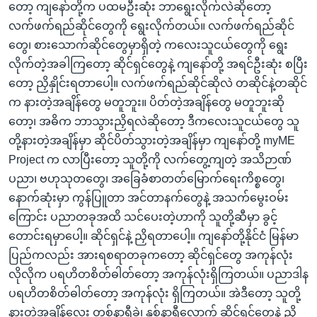
တော့ ကျနော်တို့က ပထမဦးဆုံး ဘာရွေးလိုက်လဲဆိုတော့
လက်ဖက်ရည်ဆိုင်တွေကို ရွေးလိုက်တယ်။ လက်ဖက်ရည်ဆိုင်
တွေ၊ စားသောက်ဆိုင်တွေမှာရှိတဲ့ ကလေးသူငယ်တွေကို ရွေး
လိုက်တဲ့အခါကြတော့ ဆိုင်ရှင်တွေနဲ့ ကျနော်တို့ အရင်ဦးဆုံး စပြီး
တော့ ညှိနှိုင်းရတာပေါ့။ လက်ဖက်ရည်ဆိုင်ဆိုလဲ တဆိုင်နဲ့တဆိုင်
က နားတဲ့အချိန်တွေ မတူဘူး။ ပိတ်တဲ့အချိန်တွေ မတူဘူးဆို
တော့၊ အဓိက ဘာသွားညှိရလဲဆိုတော့ ဒီကလေးသူငယ်တွေ သူ
တို့နားတဲ့အချိန်မှာ ဆိုင်ပိတ်သွားတဲ့အချိန်မှာ ကျနော်တို့ myME
Project က လာပြီးတော့ သူတို့ကို လက်တွေ့ကျတဲ့ အသိဉာဏ်
ပညာ၊ ဗဟုသုတတွေ၊ အခြေခံစာတတ်မြောက်ရေးကိစ္စတွေ၊
နောက်ဆုံးမှာ ကွန်ပြူတာ အင်တာနက်တွေနဲ့ အသက်မွေးဝမ်း
ကြောင်း ပညာတခုအထိ သင်ပေးတဲ့ဟာကို သူတို့ဆီမှာ ခွင့်
တောင်းရမှာပေါ့။ ဆိုင်ရှင်နဲ့ ညှိရတာပေါ့။ ကျနော်တို့နိုင်ငံ မြန်မာ
ပြည်ကလည်း အားရစရာတခုကတော့ ဆိုင်ရှင်တွေ အကုန်လုံး
လိုလိုက ပရဟိတစိတ်ဓါတ်တော့ အကုန်လုံးရှိကြတယ်။ ပညာဒါန
ပရဟိတစိတ်ဓါတ်တော့ အကုန်လုံး ရှိကြတယ်။ အဲဒီတော့ သူတို့
နားတဲ့အချိန်လေး တစ်နာရီခွဲ၊ နှစ်နာရီလောက် ဆိုင်ရှင်တွေနဲ့ ညှိ