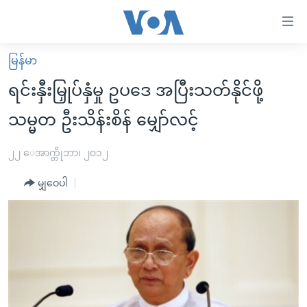
သုံး
ရ
လွယ်ကူ
မြန်မာ
မူလစာမျက်နှာ
စေ
ရင်းနှီးမြှုပ်နှံမှု ဥပဒေ အပြီးသတ်နိုင်ဖို့
မြန်မာ
သည့်
သမ္မတ ဦးသိန်းစိန် မျှော်လင့်
ကမ္ဘာ့သတင်းများ
Link
ဗွီဒီယို
နိုင်ငံတကာ
၂၂ ေအာက္တိုဘာ၊ ၂၀၁၂
များ
သတင်းလွတ်လပ်ခွင့်
အမေရိကန်
ပင်မ
မျှဝေပါ
ရပ်ဝန်းတခု လမ်းတခု အလွန်
တရုတ်
အကြောင်းအရာ
သို့
အင်္ဂလိပ်စာလေ့လာမယ်
အစ္စရေး-ပါလက်စတိုင်း
ကျော်
အပတ်စဉ်ကဏ္ဍများ
အမေရိကန်သုံးအီဒီယံ
ကြည့်
ရေဒီယိုနှင့်ရုပ်သံ အချက်အလက်များ
မကြေးမုံရဲ့ အင်္ဂလိပ်စာ
ရေဒီယို
ရန်
ပင်မ
ရေဒီယို/တီဗွီအစီအစဉ်
ရုပ်ရှင်ထဲက အင်္ဂလိပ်စာ
တီဗွီ