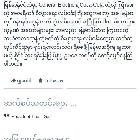
မြန်မာနိုင်ငံထဲမှာ General Electric နဲ့ Coca-Cola တို့လို ကြီးမား
တဲ့ အမေရိကန် စီးပွားရေး လုပ်ငန်းကြီးတွေကတော့ အခု မြန်မာ
လုပ်ငန်းရှင်တွေနဲ့ လက်တွဲ လုပ်ဆောင်နေပြီ ဖြစ်ပါတယ်။ တခြား
ကုမ္ပဏီ အတော်များများ ဟာလည်း မြန်မာနိုင်ငံက ကြွယ်ဝတဲ့
သယံဇာတတွေနဲ့ တွဲဖက်တဲ့ စီးပွားရေး လုပ်ငန်းတွေမှာ လက်တွဲ
လုပ်ကိုင်ရာမှာ ရှင်းရှင်းလင်းလင်း ရှိစေဖို့ မြန်မာအစိုးရ ချထား
မယ့် နိုင်ငံခြား ရင်းနှီးမြှုပ်နှံမှု ဥပဒေ တရပ်ကို စောင့်မျှော်နေကြ
ပါတယ်။
မျှဝေပါ
Follow us
ဆက်စပ်သတင်းများ ...
President Thein Sein
အခြားဖတ်ရှုစရာများ