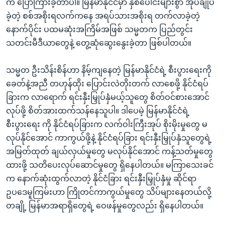
က ပြောကြားခဲ့တာပါ။ မြန်မာနိုင်ငံမှာ နှစ်ပေါင်းများစွာ အုပ်ချုပ်
ခဲ့တဲ့ စစ်အစိုးရလက်ကနေ အရပ်သားအစိုးရ တက်လာခဲ့တဲ့
နောက်ပိုင်း ပထမဆုံးအကြိမ်အဖြစ် သမ္မတက ပြည်တွင်း
သတင်းမီဒီယာတွေနဲ့ တွေ့ဆုံဆွေးနွေးခဲ့တာ ဖြစ်ပါတယ်။
သမ္မတ ဦးသိန်းစိန်ဟာ နိမ့်ကျနေတဲ့ မြန်မာနိုင်ငံရဲ့ စီးပွားရေးကို
ခေတ်နဲ့အညီ တဟုန်ထိုး ပြောင်းလဲတိုးတက် လာစေဖို့ နိုင်ငံရပ်
ခြားက လာရောက် ရင်းနှီးမြှုပ်နှံမယ့်သူတွေ စိတ်ဝင်စားအောင်
လုပ်ဖို့ စိတ်အားထက်သန်နေသူပါ။ ဒါပေမဲ့ မြန်မာနိုင်ငံရဲ့
စီးပွားရေး ကို နိုင်ငံရပ်ခြားက လက်ဝါးကြီးအုပ် စိုးမိုးမှုတွေ မ
လုပ်နိုင်အောင် ကာကွယ်ဖို့နဲ့ နိုင်ငံရပ်ခြား ရင်းနှီးမြှုပ်နှံသူတွေရဲ့
အမြတ်ထုတ် ချယ်လှယ်မှုတွေ မလုပ်နိုင်အောင် ကန့်သတ်မှုတွေ
ထားဖို့ သတိပေးလုပ်ဆောင်မှုတွေ ရှိနေပါတယ်။ မကြာသေးခင်
က နောက်ဆုံးထွက်လာတဲ့ နိုင်ငံခြား ရင်းနှီးမြှုပ်နှံမှု ဆိုင်ရာ
ဥပဒေမူကြမ်းဟာ ကြိုတင်ကာကွယ်မှုတွေ သိပ်များနေတယ်လို့
တချို့ မြန်မာအရာရှိတွေရဲ့ ဝေဖန်မှုတွေလည်း ရှိနေပါတယ်။