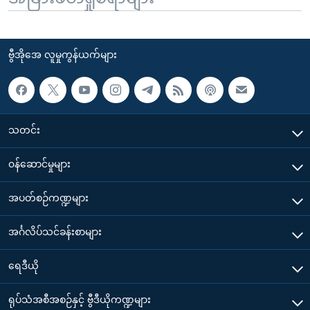
ဗွီအိုအေ လူမှုကွန်ယက်များ
သတင်း
၀န်ဆောင်မှုများ
အပတ်စဉ်ကဏ္ဍများ
အင်္ဂလိပ်သင်ခန်းစာများ
ရေဒီယို
ရုပ်သံအစီအစဉ်နှင့် ဗွီဒီယိုကဏ္ဍများ