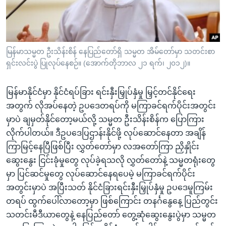
အ
သုတပဒေသာ အင်္ဂလိပ်စာ
ညွန်း
Learning English
စာမျက်နှာ
သို့
ဗွီအိုအေ လူမှုကွန်ယက်များ
မြန်မာသမ္မတ ဦးသိန်းစိန် နေပြည်တော်ရှိ သမ္မတ အိမ်တော်မှာ သတင်းစာ
ကျော်
ရှင်းလင်းပွဲ ပြုလုပ်နေစဉ်။ (အောက်တိုဘာလ ၂၁ ရက်၊ ၂၀၁၂)။
ကြည့်
ရန်
မြန်မာနိုင်ငံမှာ နိုင်ငံရပ်ခြား ရင်းနှီးမြှုပ်နှံမှု မြှင့်တင်နိုင်ရေး
ဘာသာစကားများ
ရှာဖွေ
အတွက် လိုအပ်နေတဲ့ ဥပဒေတရပ်ကို မကြာခင်ရက်ပိုင်းအတွင်း
ရန်
မှာပဲ ချမှတ်နိုင်တော့မယ်လို့ သမ္မတ ဦးသိန်းစိန်က ပြောကြား
နေရာ
လိုက်ပါတယ်။ ဒီဥပဒေပြဌာန်းနိုင်ဖို့ လုပ်ဆောင်နေတာ အချိန်
သို့
ကြာမြင့်နေပြီဖြစ်ပြီး လွှတ်တော်မှာ လအတော်ကြာ ညှိနှိုင်း
ကျော်
ဆွေးနွေး ငြင်းခုံမှုတွေ လုပ်ခဲ့ရသလို လွှတ်တော်နဲ့ သမ္မတရုံးတွေ
ရန်
မှာ ပြင်ဆင်မှုတွေ လုပ်ဆောင်နေရပေမဲ့ မကြာခင်ရက်ပိုင်း
အတွင်းမှာပဲ အပြီးသတ် နိုင်ငံခြားရင်းနှီးမြှုပ်နှံမှု ဥပဒေမူကြမ်း
တရပ် ထွက်ပေါ်လာတော့မှာ ဖြစ်ကြောင်း တနင်္ဂနွေနေ့ ပြည်တွင်း
သတင်းမီဒီယာတွေနဲ့ နေပြည်တော် တွေ့ဆုံဆွေးနွေးပွဲမှာ သမ္မတ