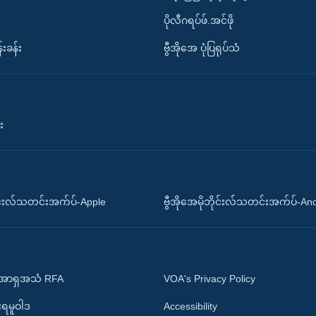
ပိုလီဂရပ်ဖ်.အင်ဖို
်းခန်း
ဗွီအိုအေ ပုံပြရုပ်သံ
း
ိုင်းလ်သတင်းအက်ပ်-Apple
ဗွီအိုအေမိုဘိုင်းလ်သတင်းအက်ပ်-An
 အာရှအသံ RFA
VOA's Privacy Policy
ုးရမူဝါဒ
Accessibility