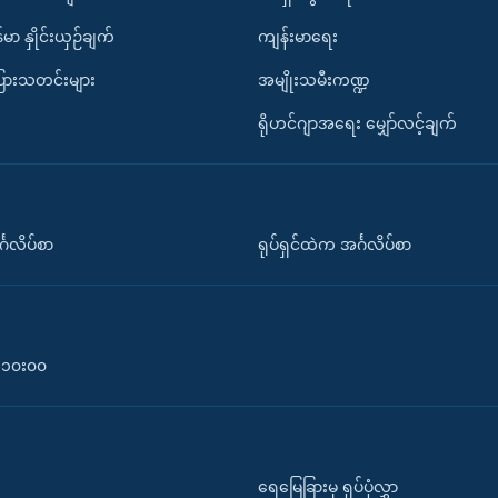
်မာ နှိုင်းယှဉ်ချက်
ကျန်းမာရေး
ပြားသတင်းများ
အမျိုးသမီးကဏ္ဍ
ရိုဟင်ဂျာအရေး မျှော်လင့်ချက်
်္ဂလိပ်စာ
ရုပ်ရှင်ထဲက အင်္ဂလိပ်စာ
၀-၁၀း၀၀
ရေမြေခြားမှ ရုပ်ပုံလွှာ