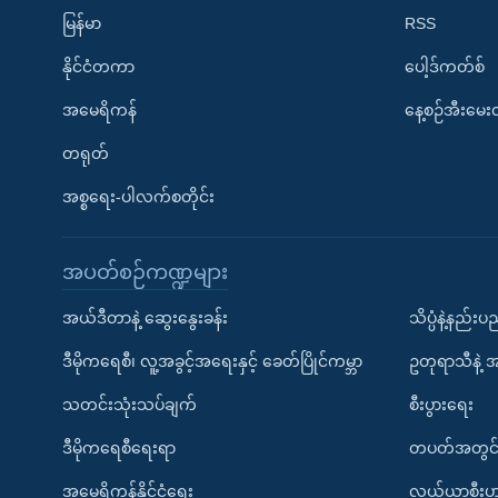
မြန်မာ
RSS
နိုင်ငံတကာ
ပေါ့ဒ်ကတ်စ်
အမေရိကန်
နေ့စဉ်အီးမေ
တရုတ်
အစ္စရေး-ပါလက်စတိုင်း
အပတ်စဉ်ကဏ္ဍများ
အယ်ဒီတာနဲ့ ဆွေးနွေးခန်း
သိပ္ပံနဲ့နည်း
ဒီမိုကရေစီ၊ လူ့အခွင့်အရေးနှင့် ခေတ်ပြိုင်ကမ္ဘာ
ဥတုရာသီနဲ့ 
သတင်းသုံးသပ်ချက်
စီးပွားရေး
ဒီမိုကရေစီရေးရာ
တပတ်အတွင်
အမေရိကန်နိုင်ငံရေး
လယ်ယာစီးပွ