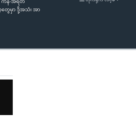
း ကန်-အီရတ်
EMBED
တွေမှာ ဒို့အသံ၊ အာ