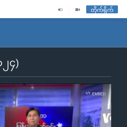
တိုက်ရိုက်
၂၀၂၄)
EMBED