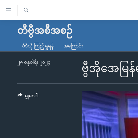
သုံး
ရ
ရှာဖွေ
လွယ်ကူ
မူလစာမျက်နှာ
တီဗွီအစီအစဉ်
ရ
စေ
မြန်မာ
လာ
ဗွီဒီယို ကြည့်ရှုရန်
အကြောင်း
သည့်
ဒ်
ကမ္ဘာ့သတင်းများ
Link
ဗွီဒီယို
နိုင်ငံတကာ
၂၈ ဇန္နဝါရီ၊ ၂၀၂၄
ဗွီအိုအေမြ
များ
သတင်းလွတ်လပ်ခွင့်
အမေရိကန်
ပင်မ
ရပ်ဝန်းတခု လမ်းတခု အလွန်
တရုတ်
အကြောင်းအရာ
အင်္ဂလိပ်စာလေ့လာမယ်
အစ္စရေး-ပါလက်စတိုင်း
မျှဝေပါ
သို့
အပတ်စဉ်ကဏ္ဍများ
အမေရိကန်သုံးအီဒီယံ
ကျော်
ကြည့်
ရေဒီယိုနှင့်ရုပ်သံ အချက်အလက်များ
မကြေးမုံရဲ့ အင်္ဂလိပ်စာ
ရေဒီယို
ရန်
ရေဒီယို/တီဗွီအစီအစဉ်
ရုပ်ရှင်ထဲက အင်္ဂလိပ်စာ
တီဗွီ
ပင်မ