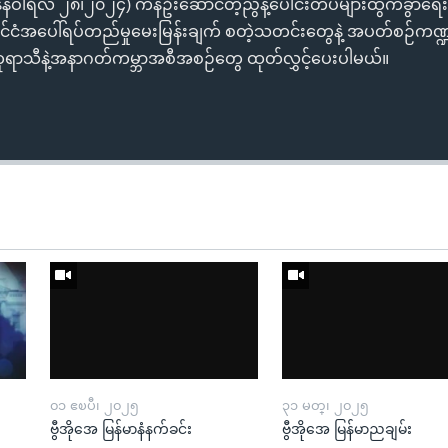
ဇန်နဝါရီလ ၂၈၊၂၀၂၄) ကန်ဦးဆောင်တဲ့ညွန့်ပေါင်းတပ်များထွက်ခွာရေ
ိုင်ငံအပေါ်ရပ်တည်မှုမေးမြန်းချက် စတဲ့သတင်းတွေနဲ့ အပတ်စဉ်ကဏ္ဍ
ြေ၊ဥတုရာသီနဲ့အနာဂတ်ကမ္ဘာအစီအစဉ်တွေ ထုတ်လွှင့်ပေးပါမယ်။
၀၁ ဧၿပီ၊ ၂၀၂၅
၃၁ မတ္၊ ၂၀၂၅
ဗွီအိုအေ မြန်မာနံနက်ခင်း
ဗွီအိုအေ မြန်မာညချမ်း