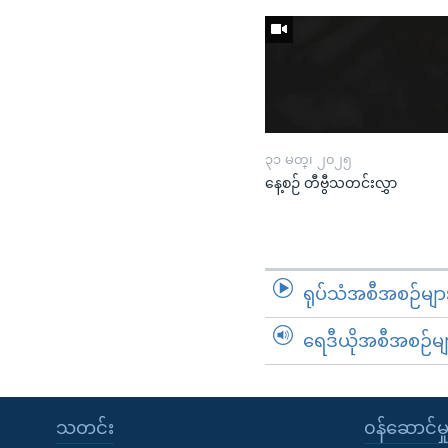
၃၁ မတ္၊ ၂၀၂၅
နေ့စဉ် တီဗွီသတင်းလွှာ
ရုပ်သံအစီအစဉ်မျာ
ရေဒီယိုအစီအစဉ်မျ
သတင်း
၀န်ဆောင်မှ