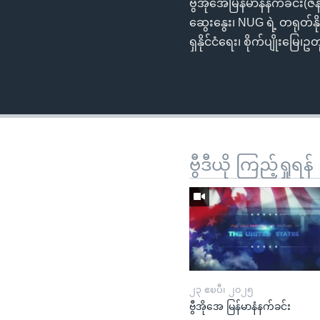
ဗွီအိုအေမြန်မာနံနက်ခင်း(
ဆွေးနွေး၊ NUG ရဲ့ တရုတ်န
ရှနိုင်ငံရေး၊ စိုက်ပျိုးမ
ဗွီဒီယို ကြည့်ရှုရန်
၂၃ ဧၿပီ၊ ၂၀၂၅
ဗွီအိုအေ မြန်မာနံနက်ခင်း