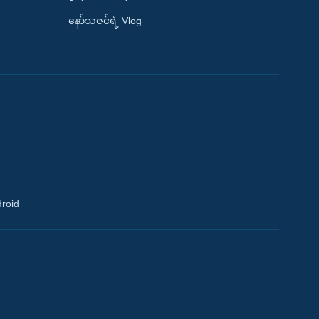
နော်သဇင်ရဲ့ Vlog
droid