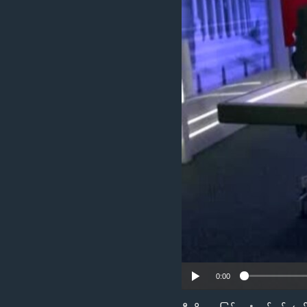
သုတပဒေသာ အင်္ဂလိပ်စာ
အ
ညွန်း
စာမျက်နှာ
သို့
ကျော်
ကြည့်
ရန်
ရှာဖွေ
ရန်
နေရာ
သို့
ကျော်
ရန်
0:00