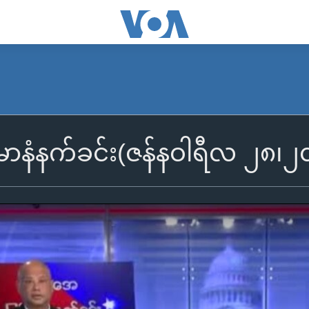
န်မာနံနက်ခင်း(ဇန်နဝါရီလ ၂၈၊