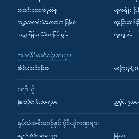
သတင်းထောက်မှတ်စု
ယူကရိန်း၊ မြန
ကမ္ဘာ့သတင်းမီဒီယာထဲက မြန်မာ
ထူးခြားဆန်း
ကမ္ဘာ့ မြန်မာ့ မီဒီယာမြင်ကွင်း
လူမှုရှုခင်း
အင်္ဂလိပ်သင်ခန်းစာများ
အီဒီယံသင်ခန်းစာ
မကြေးမုံရဲ့အင
ရေဒီယို
နံနက်ပိုင်း ၆း၀၀-ရး၀၀
ညပိုင်း ၉း၀
ရုပ်သံအစီအစဉ်နှင့် ဗွီဒီယိုကဏ္ဍများ
နေ့စဉ်တီဗွီသတင်းလွှာ
မြန်မာ