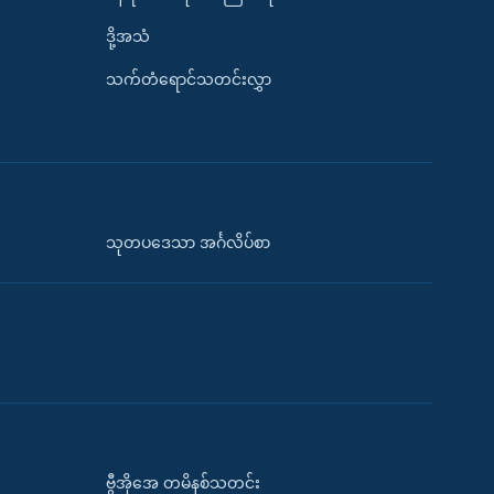
ဒို့အသံ
သက်တံရောင်သတင်းလွှာ
သုတပဒေသာ အင်္ဂလိပ်စာ
ဗွီအိုအေ တမိနစ်သတင်း