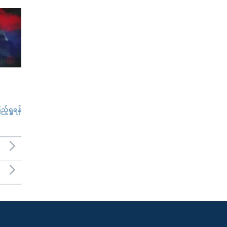
်ရှုရန်