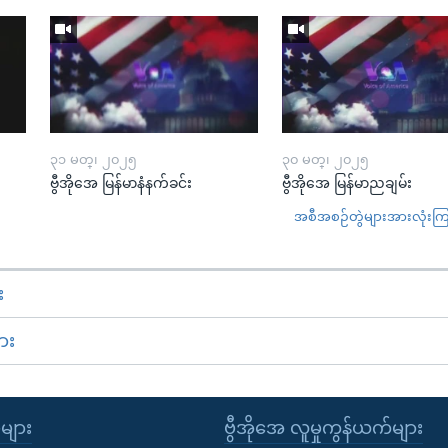
၃၁ မတ္၊ ၂၀၂၅
၃၀ မတ္၊ ၂၀၂၅
ဗွီအိုအေ မြန်မာနံနက်ခင်း
ဗွီအိုအေ မြန်မာညချမ်း
အစီအစဉ်တွဲများအားလုံးကြည့
း
ား
ုများ
ဗွီအိုအေ လူမှုကွန်ယက်များ