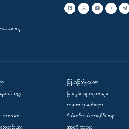
းလ်သတင်းလွှာ
ပညာ
မြန်မာပြည်မှပေးစာ
အနာဂတ်ကမ္ဘာ
မြင်ကွင်းကျယ်မှတ်စုများ
ကမ္ဘာတလွှားခရီးသွား
း အားကစား
ဒီသီတင်းပတ် အာရှနိုင်ငံရေး
ားသတင်းများ
အာရှစီးပွားရေး