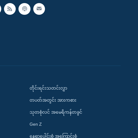
တိုင်းရင်းသတင်းလွှာ
တပတ်အတွင်း အားကစား
သုတစုံလင် အမေရိကန်တခွင်
Gen Z
နေရာပေါင်းစုံ အကြောင်းစုံ