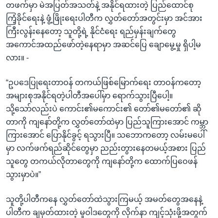
တဖက်မှာ မဲအပြတ်အသတ်နဲ့ အနိုင်ရထားတဲ့ ပြည်ထောင်စု
ကြံ့ခိုင်ရေးနဲ့ ဖွံ့ဖြိုးရေးပါတီက လွှတ်တော်အတွင်းမှာ အင်အား
ကြီးလွန်းနေတော့ သူတို့ရဲ့ နိုင်ငံရေး ရည်မှန်းချက်တွေ
အကောင်အထည်ဖော်တဲ့နေရာမှာ အဆင်ပြေ ချောမွေ့မှု ရှိပါ့မ
လား။ -
“ဥပဒေပြုရေးတာဝန် တကယ်ဖြစ်မြောက်ရေး တာဝန်ကတော့
အများစုအနိုင်ရတဲ့ပါတီအပေါ်မှာ ရောက်သွားပြီပေါ့။
သို့သော်လည်းပဲ ကောင်း၏မကောင်း၏ တော်၏မတော်၏ ဆို
တာကို ကျနော်တို့က လွှတ်တော်ထဲမှာ ပြည်သူကြားအောင် ကမ္ဘာ
ကြားအောင် ပြောနိုင်ခွင့် ရသွားပြီ။ သဘောကတော့ လမ်းမပေါ်
မှာ လက်ဖက်ရည်ဆိုင်တွေမှာ ညည်းတွားနေတမယ့်အစား ပြည်
သူတွေ တကယ်လိုတာတွေကို ကျနော်တို့က ထောက်ပြဝေဖန်
သွားမှာပဲ။”
သူတို့ပါတီကနေ လွှတ်တော်ထဲသွားကြမယ့် အမတ်တွေအနေနဲ့
ပါတီက ချမှတ်ထားတဲ့ မူဝါဒတွေကို လိုက်နာ ကျင့်သုံးဖို့အတွက်