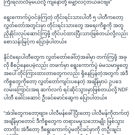
ကြီးရလာလိမ့်မယ်လို့ ကျနော်တို့ မျှော်လင့်တယ်ခင်ဗျ။”
ရွေးကောက်ပွဲဝင်ခဲ့ကြတဲ့ တိုင်းရင်းသားပါတီ ၅ ပါတီကတော့
လွှတ်တော်အတွင်းမှာ တိုင်းရင်းသားတွေ အရေးကိစ္စကို အတူ
ညှိနှိုင်းလုပ်ဆောင်ကြဖို့ တိုင်ပင်ထားပြီးသားဖြစ်တယ်လို့လည်း
စောသန်းမြင့်က ပြောခဲ့ပါတယ်။
နိုင်ငံရေးပါတီတွေက လွှတ်တော်ခေါ်တဲ့အခါမှာ တက်ကြဖို့ အခု
လို စီစဉ်နေပေမဲ့လည်း တဖက်မှာ ရွေးကောက်ပွဲ မဲမသမာမှုတွေ
အပေါ် တိုင်ကြားထားတာတွေကလည်း ရှိနေပြန်တဲ့အတွက် အဲဒီ
ကိစ္စတွေကိုတော့ လွှတ်တော်ကျင်းပနေတဲ့ အချိန်မှာပဲ ဥပဒေ
လမ်းကြောင်းအရ ဆက်လက် ရင်ဆိုင်သွားမှာဖြစ်တယ်လို့ NDF
ပါတီ ခေါင်းဆောင် ဦးခင်မောင်ဆွေက ပြောပါတယ်။
“အဲဒါတွေကတော့ဗျာ။ ပါလီမန်ခေါ်ပြီးတော့ ပါလီမန်ကိုတက်တဲ့
အချိန်မှာတောင် ဒီကိစ္စတွေက တရားမမှုသဘောမျိုး ဖြစ်သွား
တာကိုး၊ အဲဒီတော့ ဒီရွေးကောက်ပွဲမတိုင်ခင်မှာကို တဦးချင်း