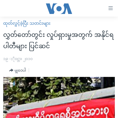
သုံး
ရ
လွယ်ကူ
ထုတ်လွှင့်ခဲ့ပြီး သတင်းများ
မူလစာမျက်နှာ
စေ
လွှတ်တော်တွင်း လှုပ်ရှားမှုအတွက် အနိုင်ရ
မြန်မာ
သည့်
ပါတီများ ပြင်ဆင်
ကမ္ဘာ့သတင်းများ
Link
ဗွီဒီယို
နိုင်ငံတကာ
၁၉ ႏိုဝင္ဘာ၊ ၂၀၁၀
များ
သတင်းလွတ်လပ်ခွင့်
အမေရိကန်
ပင်မ
မျှဝေပါ
ရပ်ဝန်းတခု လမ်းတခု အလွန်
တရုတ်
အကြောင်းအရာ
သို့
အင်္ဂလိပ်စာလေ့လာမယ်
အစ္စရေး-ပါလက်စတိုင်း
ကျော်
အပတ်စဉ်ကဏ္ဍများ
အမေရိကန်သုံးအီဒီယံ
ကြည့်
ရေဒီယိုနှင့်ရုပ်သံ အချက်အလက်များ
မကြေးမုံရဲ့ အင်္ဂလိပ်စာ
ရေဒီယို
ရန်
ပင်မ
ရေဒီယို/တီဗွီအစီအစဉ်
ရုပ်ရှင်ထဲက အင်္ဂလိပ်စာ
တီဗွီ