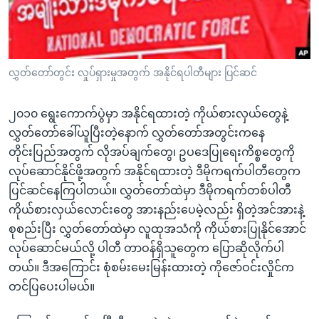
အ
သုတပဒေသာ အင်္ဂလိပ်စာ
ညွန်း
Learning English
စာမျက်နှာ
သို့
ဗွီအိုအေ လူမှုကွန်ယက်များ
လွှတ်တော်တွင်း လှုပ်ရှားမှုအတွက် အနိုင်ရပါတီများ ပြင်ဆင်
ကျော်
ကြည့်
၂၀၁၀ ရွေးကောက်ပွဲမှာ အနိုင်ရထားတဲ့ ကိုယ်စားလှယ်တွေနဲ့
ရန်
ဘာသာစကားများ
လွှတ်တော်ခေါ်ယူပြီးတဲ့နောက် လွှတ်တော်အတွင်းကနေ
ရှာဖွေ
တိုင်းပြည်အတွက် လိုအပ်ချက်တွေ၊ ဥပဒေပြုရေးကိစ္စတွေကို
ရန်
လုပ်ဆောင်နိုင်ဖို့အတွက် အနိုင်ရထားတဲ့ ဒီမိုကရက်ပါတီတွေက
နေရာ
ပြင်ဆင်နေကြပါတယ်။ လွှတ်တော်ထဲမှာ ဒီမိုကရက်တစ်ပါတီ
သို့
ကိုယ်စားလှယ်လောင်းတွေ အားနည်းပေမဲ့လည်း ရှိတဲ့အင်အားနဲ့
ကျော်
စုစည်းပြီး လွှတ်တော်ထဲမှာ လူထုအသံကို ကိုယ်စားပြုနိုင်အောင်
ရန်
လုပ်ဆောင်မယ်လို့ ပါတီ တာဝန်ရှိသူတွေက ပြောဆိုလိုက်ပါ
တယ်။ ဒီအကြောင်း စုံစမ်းမေးမြန်းထားတဲ့ ကိုဇော်ဝင်းလှိုင်က
တင်ပြပေးပါမယ်။