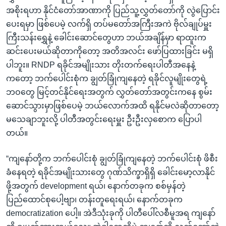
အစိုးရဟာ နိုင်ငံတော်အာဏာကို ပြည်သူ့လွှတ်တော်ကို လွဲပြောင်း
ပေးရမှာ ဖြစ်ပေမဲ့ လက်ရှိ တပ်မတော်အကြီးအကဲ ဗိုလ်ချုပ်မှူး
ကြီးသန်းရွှေနဲ့ ခေါင်းဆောင်တွေဟာ ဘယ်အချိန်မှာ ရာထူးက
ဆင်းပေးမယ်ဆိုတာကိုတော့ အတိအလင်း ဖော်ပြထားခြင်း မရှိ
ပါဘူး။ RNDP ရခိုင်အမျိုးသား တိုးတက်ရေးပါတီအနေနဲ့
ကတော့ ဘက်ပေါင်းစုံက ချွတ်ခြုံကျနေတဲ့ ရခိုင်လူမျိုးတွေရဲ့
ဘဝတွေ မြင့်တင်နိုင်ရေးအတွက် လွှတ်တော်အတွင်းကနေ စွမ်း
ဆောင်သွားမှာဖြစ်ပေမဲ့ ဘယ်လောက်အထိ ရနိုင်မလဲဆိုတာတော့
မသေချာဘူးလို့ ပါတီအတွင်းရေးမှူး ဦးဦးလှစောက ပြောပါ
တယ်။
“ကျနော်တို့က ဘက်ပေါင်းစုံ ချွတ်ခြုံကျနေတဲ့ ဘက်ပေါင်းစုံ ဖိစီး
ခံနေရတဲ့ ရခိုင်အမျိုးသားတွေ ဂုဏ်သိက္ခာရှိရှိ ခေါင်းမော့လာနိုင်
ဖို့အတွက် development ရယ်၊ နောက်တခုက စစ်မှန်တဲ့
ပြည်ထောင်စုပေါ့ဗျာ၊ တန်းတူရေးရယ်၊ နောက်တခုက
democratization ပေါ့။ အဲဒီသုံးခုကို ပါတီပေါ်လစီမူအရ ကျနော်