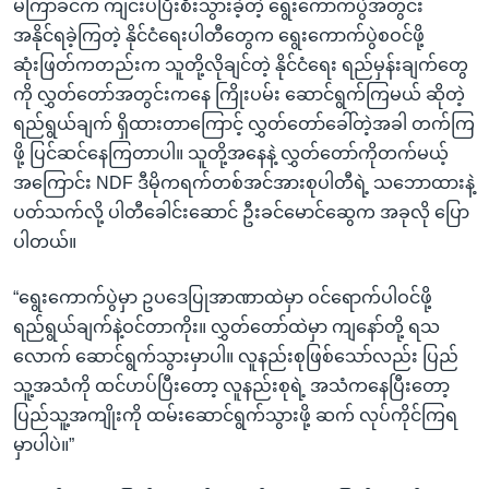
မကြာခင်က ကျင်းပပြီးစီးသွားခဲ့တဲ့ ရွေးကောက်ပွဲအတွင်း
အနိုင်ရခဲ့ကြတဲ့ နိုင်ငံရေးပါတီတွေက ရွေးကောက်ပွဲစဝင်ဖို့
ဆုံးဖြတ်ကတည်းက သူတို့လိုချင်တဲ့ နိုင်ငံရေး ရည်မှန်းချက်တွေ
ကို လွှတ်တော်အတွင်းကနေ ကြိုးပမ်း ဆောင်ရွက်ကြမယ် ဆိုတဲ့
ရည်ရွယ်ချက် ရှိထားတာကြောင့် လွှတ်တော်ခေါ်တဲ့အခါ တက်ကြ
ဖို့ ပြင်ဆင်နေကြတာပါ။ သူတို့အနေနဲ့ လွှတ်တော်ကိုတက်မယ့်
အကြောင်း NDF ဒီမိုကရက်တစ်အင်အားစုပါတီရဲ့ သဘောထားနဲ့
ပတ်သက်လို့ ပါတီခေါင်းဆောင် ဦးခင်မောင်ဆွေက အခုလို ပြော
ပါတယ်။
“ရွေးကောက်ပွဲမှာ ဥပဒေပြုအာဏာထဲမှာ ဝင်ရောက်ပါဝင်ဖို့
ရည်ရွယ်ချက်နဲ့ဝင်တာကိုး။ လွှတ်တော်ထဲမှာ ကျနော်တို့ ရသ
လောက် ဆောင်ရွက်သွားမှာပါ။ လူနည်းစုဖြစ်သော်လည်း ပြည်
သူ့အသံကို ထင်ဟပ်ပြီးတော့ လူနည်းစုရဲ့ အသံကနေပြီးတော့
ပြည်သူ့အကျိုးကို ထမ်းဆောင်ရွက်သွားဖို့ ဆက် လုပ်ကိုင်ကြရ
မှာပါပဲ။”