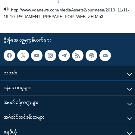
http://www.voanews.com/MediaAssets2/burmese/2010_11/11-
19-10_PALIAMENT_PREPARE_FOR_WEB_ZH.Mp3
ဗွီအိုအေ လူမှုကွန်ယက်များ
သတင်း
၀န်ဆောင်မှုများ
အပတ်စဉ်ကဏ္ဍများ
အင်္ဂလိပ်သင်ခန်းစာများ
ရေဒီယို