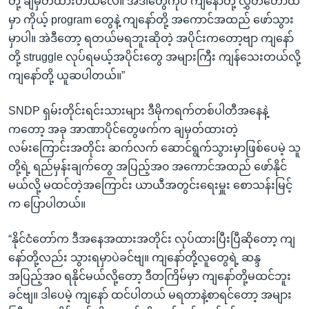
တို့ ချမှတ်ထားတယ်လေ။ အဲဒါတွေကိုပဲ ကျနော်တို့ လွှတ်တော်ထဲ
မှာ ကိုယ့် program တွေနဲ့ ကျနော်တို့ အကောင်အထည် ဖော်သွား
မှာပါ။ အဲဒီတော့ ရတယ်မရဘူးဆိုတဲ့ အပိုင်းကတော့ဗျာ ကျနော်
တို့ struggle လုပ်ရမယ့်အပိုင်းတွေ အများကြီး ကျန်သေးတယ်လို့
ကျနော်တို့ ယူဆပါတယ်။”
SNDP ရှမ်းတိုင်းရင်းသားများ ဒီမိုကရက်တစ်ပါတီအနေနဲ့
ကတော့ အခု အာဏာပိုင်တွေဖက်က ချမှတ်ထားတဲ့
လမ်းကြောင်းအတိုင်း ဆက်လက် ဆောင်ရွက်သွားမှာဖြစ်ပေမဲ့ သူ
တို့ရဲ့ ရည်မှန်းချက်တွေ အပြည့်အ၀ အကောင်အထည် ဖော်နိုင်
မယ်လို့ မထင်တဲ့အကြောင်း ယာယီအတွင်းရေးမှူး စောသန်းမြင့်
က ပြောပါတယ်။
“နိုင်ငံတော်က ဒီအနေအထားအတိုင်း လုပ်ထားပြီးပြီဆိုတော့ ကျ
နော်တို့လည်း သွားရမှာပဲခင်ဗျ။ ကျနော်တို့လူတွေရဲ့ ဆန္ဒ
အပြည့်အ၀ ရနိုင်မယ်လို့တော့ ဒီတကြိမ်မှာ ကျနော်တို့မထင်ဘူး
ခင်ဗျ။ ဒါပေမဲ့ ကျနော် ထင်ပါတယ် မရတာနဲ့စာရင်တော့ အများ