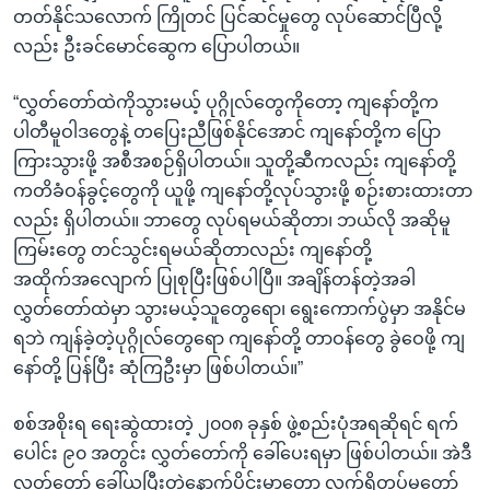
တတ်နိုင်သလောက် ကြိုတင် ပြင်ဆင်မှုတွေ လုပ်ဆောင်ပြီလို့
လည်း ဦးခင်မောင်ဆွေက ပြောပါတယ်။
“လွှတ်တော်ထဲကိုသွားမယ့် ပုဂ္ဂိုလ်တွေကိုတော့ ကျနော်တို့က
ပါတီမူဝါဒတွေနဲ့ တပြေးညီဖြစ်နိုင်အောင် ကျနော်တို့က ပြော
ကြားသွားဖို့ အစီအစဉ်ရှိပါတယ်။ သူတို့ဆီကလည်း ကျနော်တို့
ကတိခံဝန်ခွင့်တွေကို ယူဖို့ ကျနော်တို့လုပ်သွားဖို့ စဉ်းစားထားတာ
လည်း ရှိပါတယ်။ ဘာတွေ လုပ်ရမယ်ဆိုတာ၊ ဘယ်လို အဆိုမူ
ကြမ်းတွေ တင်သွင်းရမယ်ဆိုတာလည်း ကျနော်တို့
အထိုက်အလျောက် ပြုစုပြီးဖြစ်ပါပြီ။ အချိန်တန်တဲ့အခါ
လွှတ်တော်ထဲမှာ သွားမယ့်သူတွေရော၊ ရွေးကောက်ပွဲမှာ အနိုင်မ
ရဘဲ ကျန်ခဲ့တဲ့ပုဂ္ဂိုလ်တွေရော ကျနော်တို့ တာဝန်တွေ ခွဲဝေဖို့ ကျ
နော်တို့ ပြန်ပြီး ဆုံကြဦးမှာ ဖြစ်ပါတယ်။”
စစ်အစိုးရ ရေးဆွဲထားတဲ့ ၂၀၀၈ ခုနှစ် ဖွဲ့စည်းပုံအရဆိုရင် ရက်
ပေါင်း ၉၀ အတွင်း လွှတ်တော်ကို ခေါ်ပေးရမှာ ဖြစ်ပါတယ်။ အဲဒီ
လွှတ်တော် ခေါ်ယူပြီးတဲ့နောက်ပိုင်းမှာတော့ လက်ရှိတပ်မတော်