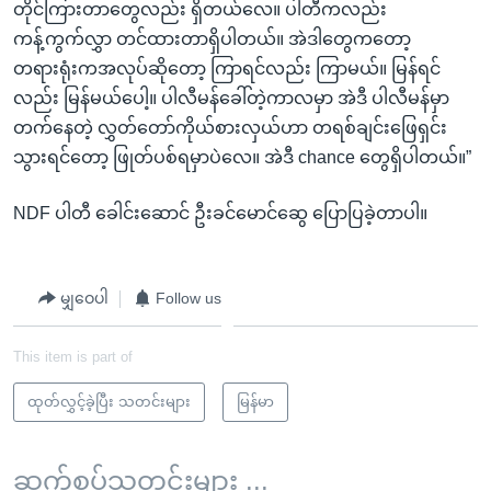
တိုင်ကြားတာတွေလည်း ရှိတယ်လေ။ ပါတီကလည်း
ကန့်ကွက်လွှာ တင်ထားတာရှိပါတယ်။ အဲဒါတွေကတော့
တရားရုံးကအလုပ်ဆိုတော့ ကြာရင်လည်း ကြာမယ်။ မြန်ရင်
လည်း မြန်မယ်ပေါ့။ ပါလီမန်ခေါ်တဲ့ကာလမှာ အဲဒီ ပါလီမန်မှာ
တက်နေတဲ့ လွှတ်တော်ကိုယ်စားလှယ်ဟာ တရစ်ချင်းဖြေရှင်း
သွားရင်တော့ ဖြုတ်ပစ်ရမှာပဲလေ။ အဲဒီ chance တွေရှိပါတယ်။”
NDF ပါတီ ခေါင်းဆောင် ဦးခင်မောင်ဆွေ ပြောပြခဲ့တာပါ။
မျှဝေပါ
Follow us
This item is part of
ထုတ်လွှင့်ခဲ့ပြီး သတင်းများ
မြန်မာ
ဆက်စပ်သတင်းများ ...