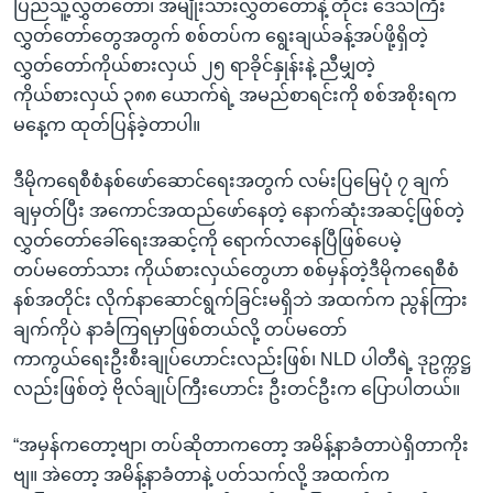
ပြည်သူ့လွှတ်တော်၊ အမျိုးသားလွှတ်တော်နဲ့ တိုင်း ဒေသကြီး
လွှတ်တော်တွေအတွက် စစ်တပ်က ရွေးချယ်ခန့်အပ်ဖို့ရှိတဲ့
လွှတ်တော်ကိုယ်စားလှယ် ၂၅ ရာခိုင်နှုန်းနဲ့ ညီမျှတဲ့
ကိုယ်စားလှယ် ၃၈၈ ယောက်ရဲ့ အမည်စာရင်းကို စစ်အစိုးရက
မနေ့က ထုတ်ပြန်ခဲ့တာပါ။
ဒီမိုကရေစီစံနစ်ဖော်ဆောင်ရေးအတွက် လမ်းပြမြေပုံ ၇ ချက်
ချမှတ်ပြီး အကောင်အထည်ဖော်နေတဲ့ နောက်ဆုံးအဆင့်ဖြစ်တဲ့
လွှတ်တော်ခေါ်ရေးအဆင့်ကို ရောက်လာနေပြီဖြစ်ပေမဲ့
တပ်မတော်သား ကိုယ်စားလှယ်တွေဟာ စစ်မှန်တဲ့ဒီမိုကရေစီစံ
နစ်အတိုင်း လိုက်နာဆောင်ရွက်ခြင်းမရှိဘဲ အထက်က ညွန်ကြား
ချက်ကိုပဲ နာခံကြရမှာဖြစ်တယ်လို့ တပ်မတော်
ကာကွယ်ရေးဦးစီးချုပ်ဟောင်းလည်းဖြစ်၊ NLD ပါတီရဲ့ ဒုဥက္ကဋ္ဌ
လည်းဖြစ်တဲ့ ဗိုလ်ချုပ်ကြီးဟောင်း ဦးတင်ဦးက ပြောပါတယ်။
“အမှန်ကတော့ဗျာ၊ တပ်ဆိုတာကတော့ အမိန့်နာခံတာပဲရှိတာကိုး
ဗျ။ အဲတော့ အမိန့်နာခံတာနဲ့ ပတ်သက်လို့ အထက်က