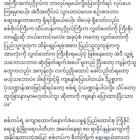
အကြီးအကဲပုဂ္ဂိုလ်က ဘာလုပ်ရမယ်လို့ပြောလိုက်ရင် လုပ်ပေး
ကြရမှာပေါ့။ အဲဒီအတိုင်းပဲ သွားတာပဲလေ။ စဉ်းစားတာ၊
ဆွေးနွေးတာတော့ ရှိရင်ရှိမယ်ပေါ့။ ဒါပေမဲ့ ရှိသော်လည်း
စစ်ဗိုလ်ကြီးက ထိပ်တန်းကပုဂ္ဂိုလ်ကြီးက လွှတ်တော်ကို ကြီးစိုး
တာမျိုးဆို ဘယ်ကောင်းမလဲ။ အခုပုံစံ ကတော့ လွှတ်တော်ကို
ပြည်သူလူထုက ထိန်းချုပ်ရမဲ့အစား ပြည်သူလူထုနဲ့တကွ
အားလုံးကို လွှတ်တော်က ကြီးစိုးရမယ့်ပုံ ဖြစ်နေတော့ အဲဒီ သူ့ရဲ့
သဘောသဘာ၀ ဆုံးဖြတ်ချက်အပေါ် မူတည် ပြီးတော့ ကျန်တဲ့သူ
တွေကလည်း အကုန်လုံး လက်ညှိုးထောင် ခေါင်းညိတ်ရတော့
မယ့်သဘောပဲ။ ဒါကြောင့်မို့ ကျနော်ပြောပါတယ်။ ဒီဥစ္စာက
ပုံသဏ္ဍာန်အားဖြင့်ဆိုရင်တော့ စစ်ရဲ့ ပုံသဏ္ဍာန်ပါပဲလို့။ သိပ်တော့
ထူးခြားနားမှာမဟုတ်ပါဘူး ဆိုတာကို ကျနော် ပြောထားပြီးသား
ပဲ။”
စစ်တပ်ရဲ့ ကျောထောက်နောက်ခံပေးမှုနဲ့ ပြည်ထောင်စု ကြံ့ခိုင်
ရေးနဲ့ ဖွံ့ဖြိုးရေးပါတီဟာ အမတ်နေရာ ၈၀ ရာခိုင်နှုန်းကျော်ကို
အနိုင်ရထားတဲ့အပြင် စစ်တပ်က စိတ်ကြိုက် ရွေးချယ်ထားတဲ့