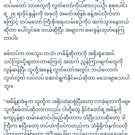
တပ်မတော် သားတွေကို လွှတ်တော်ကိုယ်စားလှယ်ဦး စုစုပေါင်း
ရဲ့ ၂၅ ရာခိုင်နှုန်းကို အခုလို အမတ်အဖြစ် ခန့်အပ်လိုက်တာ
ကြောင့် တပ်မတော် ကြီးစိုးရေးလမ်းစဉ်ကိုပဲ ဆက်သွားနေတယ်
ဆိုတာ ပေါ်လွင်စေ တယ်ဆိုပြီး အများက မေးခွန်းထုတ်နေကြ
တာပါ။
စစ်တပ်က တသွေး၊ တသံ၊ တမိန့်ဆိုတာကို အရိုးစွဲအောင်
သင်ကြားပို့ချထားတာကြောင့် အထက် ညွန်ကြားချက်တွေကို
လွန်ဆန်ပြီး သူတို့အနေနဲ့ လွှတ်တော်အတွင်း ဘယ်လောက်
လွတ်လွတ် လပ်လပ် ဆောင်ရွက်နိုင်မယ်ဆိုတာ မသေချာသေးပါ
ဘူး။
“အမိန့်နာခံမှုက သူတို့က အရိုးထဲမှာစွဲပြီးတော့ လာခဲ့ရတာကိုးဗျ။
သူတို့စစ်တပ်ဆိုတာကလည်း ငါတို့တွေ နိုင်ငံတော်ရဲ့အမိန့်ကို
ကျေပွန်စွာ ထမ်းဆောင်ပါ့မည်ဆိုတာက သိပြီးသားဆိုတော့ ဒါ
ကြီးက စပြီးတော့ တပ်ထဲကိုဝင်ကတည်းက သံမှိုရိုက်နှက်သလို
ပါထားတာဖြစ်တော့ အဲဒီအပေါ်မှာ ဘယ်လောက် ဆွေးနွေးခွင့်ရ