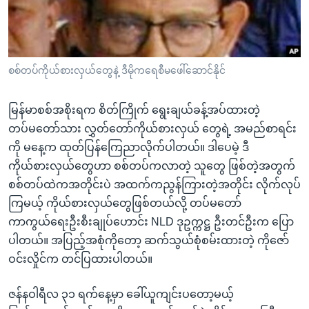
အ
သုတပဒေသာ အင်္ဂလိပ်စာ
ညွန်း
Learning English
စာမျက်နှာ
သို့
ဗွီအိုအေ လူမှုကွန်ယက်များ
စစ်တပ်ကိုယ်စားလှယ်တွေနဲ့ ဒီမိုကရေစီမဖေါ်ဆောင်နိုင်
ကျော်
ကြည့်
မြန်မာစစ်အစိုးရက စိတ်ကြိုက် ရွေးချယ်ခန့်အပ်ထားတဲ့
ရန်
ဘာသာစကားများ
တပ်မတော်သား လွှတ်တော်ကိုယ်စားလှယ် တွေရဲ့ အမည်စာရင်း
ရှာဖွေ
ကို မနေ့က ထုတ်ပြန်ကြေညာလိုက်ပါတယ်။ ဒါပေမဲ့ ဒီ
ရန်
ကိုယ်စားလှယ်တွေဟာ စစ်တပ်ကလာတဲ့ သူတွေ ဖြစ်တဲ့အတွက်
နေရာ
စစ်တပ်ထဲကအတိုင်းပဲ အထက်ကညွန်ကြားတဲ့အတိုင်း လိုက်လုပ်
သို့
ကြမယ့် ကိုယ်စားလှယ်တွေဖြစ်တယ်လို့ တပ်မတော်
ကျော်
ကာကွယ်ရေးဦးစီးချုပ်ဟောင်း NLD ဒုဥက္ကဋ္ဌ ဦးတင်ဦးက ပြော
ရန်
ပါတယ်။ အပြည့်အစုံကိုတော့ ဆက်သွယ်စုံစမ်းထားတဲ့ ကိုဇော်
ဝင်းလှိုင်က တင်ပြထားပါတယ်။
ဇန်နဝါရီလ ၃၁ ရက်နေ့မှာ ခေါ်ယူကျင်းပတော့မယ့်