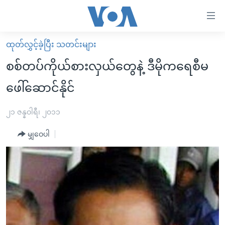
သုံး
ရ
လွယ်ကူ
ထုတ်လွှင့်ခဲ့ပြီး သတင်းများ
မူလစာမျက်နှာ
စေ
စစ်တပ်ကိုယ်စားလှယ်တွေနဲ့ ဒီမိုကရေစီမ
မြန်မာ
သည့်
ဖေါ်ဆောင်နိုင်
ကမ္ဘာ့သတင်းများ
Link
ဗွီဒီယို
နိုင်ငံတကာ
၂၁ ဇန္နဝါရီ၊ ၂၀၁၁
များ
သတင်းလွတ်လပ်ခွင့်
အမေရိကန်
ပင်မ
မျှဝေပါ
ရပ်ဝန်းတခု လမ်းတခု အလွန်
တရုတ်
အကြောင်းအရာ
သို့
အင်္ဂလိပ်စာလေ့လာမယ်
အစ္စရေး-ပါလက်စတိုင်း
ကျော်
အပတ်စဉ်ကဏ္ဍများ
အမေရိကန်သုံးအီဒီယံ
ကြည့်
ရေဒီယိုနှင့်ရုပ်သံ အချက်အလက်များ
မကြေးမုံရဲ့ အင်္ဂလိပ်စာ
ရေဒီယို
ရန်
ပင်မ
ရေဒီယို/တီဗွီအစီအစဉ်
ရုပ်ရှင်ထဲက အင်္ဂလိပ်စာ
တီဗွီ