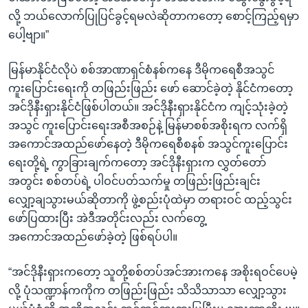
လို့ ဘယ်လောက်ပြုပြင်ခွင့်ရမလဲဆိုတာကတော့ စောင့်ကြည့်ရမှာ
ပေါ့ဗျာ။”
မြန်မာနိုင်ငံလိုပဲ စစ်အာဏာရှင်စံနစ်ကနေ ဒီမိုကရေစီအသွင်
ကူးပြောင်းရေးကို တဖြည်းဖြည်း ဖော် ဆောင်ခဲ့တဲ့ နိုင်ငံကတော့
အင်ဒိုနီးရှားနိုင်ငံဖြစ်ပါတယ်။ အင်ဒိုနီးရှားနိုင်ငံက ကျင့်သုံးခဲ့တဲ့
အသွင် ကူးပြောင်းရေးအစီအစဉ်နဲ့ မြန်မာစစ်အစိုးရက လက်ရှိ
အကောင်အထည်ဖော်နေတဲ့ ဒီမိုကရေစီစနစ် အသွင်ကူးပြောင်း
ရေးတို့ရဲ့ ကွာခြားချက်ကတော့ အင်ဒိုနီးရှားက လွှတ်တော်
အတွင်း စစ်တပ်ရဲ့ ပါဝင်ပတ်သက်မှု တဖြည်းဖြည်းချင်း
လျှော့ချသွားမယ်ဆိုတာကို ဖွဲ့စည်းပုံထဲမှာ တရားဝင် ထည့်သွင်း
ဖော်ပြထားပြီး အဲဒီအတိုင်းလည်း လက်တွေ့
အကောင်အထည်ဖော်ခဲ့တဲ့ ဖြစ်ရပ်ပါ။
“အင်ဒိုနီးရှားကတော့ သူတို့စစ်တပ်အင်အားကနေ အစိုးရဝင်ပေမဲ့
လို့ ပုံသဏ္ဍာန်ကကိုက တဖြည်းဖြည်း သိသိသာသာ လျှော့သွား