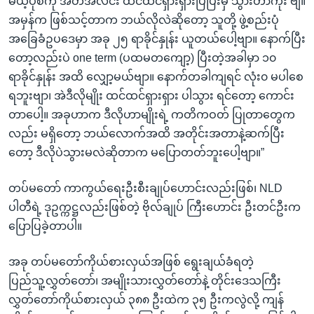
မယ့်ပုံစံကို အတိအလင်း ထင်ထင်ရှားရှားပြပြီးမှ သွားတာကိုး ဗျ။
အမှန်က ဖြစ်သင့်တာက ဘယ်လိုလဲဆိုတော့ သူတို့ ဖွဲ့စည်းပုံ
အခြေခံဥပဒေမှာ အခု ၂၅ ရာခိုင်နှုန်း ယူတယ်ပေါ့ဗျာ။ နောက်ပြီး
တော့လည်းပဲ one term (ပထမတကျော့) ပြီးတဲ့အခါမှာ ၁၀
ရာခိုင်နှုန်း အထိ လျှော့မယ်ဗျာ။ နောက်တခါကျရင် လုံး၀ မပါစေ
ရဘူးဗျာ၊ အဲဒီလိုမျိုး ထင်ထင်ရှားရှား ပါသွား ရင်တော့ ကောင်း
တာပေါ့။ အခုဟာက ဒီလိုဟာမျိုးရဲ့ ကတိကဝတ် ပြုတာတွေက
လည်း မရှိတော့ ဘယ်လောက်အထိ အတိုင်းအတာနဲ့ဆက်ပြီး
တော့ ဒီလိုပဲသွားမလဲဆိုတာက မပြောတတ်ဘူးပေါ့ဗျာ။”
တပ်မတော် ကာကွယ်ရေးဦးစီးချုပ်ဟောင်းလည်းဖြစ်၊ NLD
ပါတီရဲ့ ဒုဥက္ကဋ္ဌလည်းဖြစ်တဲ့ ဗိုလ်ချုပ် ကြီးဟောင်း ဦးတင်ဦးက
ပြောပြခဲ့တာပါ။
အခု တပ်မတော်ကိုယ်စားလှယ်အဖြစ် ရွေးချယ်ခံရတဲ့
ပြည်သူ့လွှတ်တော်၊ အမျိုးသားလွှတ်တော်နဲ့ တိုင်းဒေသကြီး
လွှတ်တော်ကိုယ်စားလှယ် ၃၈၈ ဦးထဲက ၃၅ ဦးကလွဲလို့ ကျန်