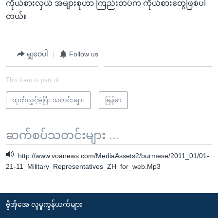
ကိုယ်စားလှယ် အများစုဟာ ကြည်းတပ်က ကိုယ်စားတွေဖြစ်ပါ
တယ်။
မျှဝေပါ
Follow us
This item is part of
ထုတ်လွှင့်ခဲ့ပြီး သတင်းများ
မြန်မာ
ဆက်စပ်သတင်းများ ...
http://www.voanews.com/MediaAssets2/burmese/2011_01/01-
21-11_Military_Representatives_ZH_for_web.Mp3
ဗွီအိုအေ လူမှုကွန်ယက်များ