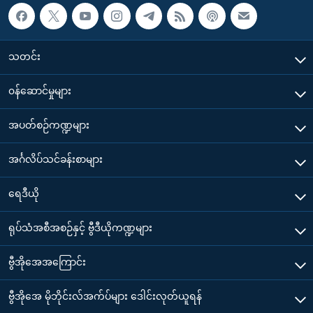
သတင်း
၀န်ဆောင်မှုများ
အပတ်စဉ်ကဏ္ဍများ
အင်္ဂလိပ်သင်ခန်းစာများ
ရေဒီယို
ရုပ်သံအစီအစဉ်နှင့် ဗွီဒီယိုကဏ္ဍများ
ဗွီအိုအေအကြောင်း
ဗွီအိုအေ မိုဘိုင်းလ်အက်ပ်များ ဒေါင်းလုတ်ယူရန်