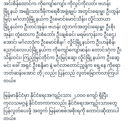
အင်းစိန်ထောင်က ကိုကျော်ကျော်၊ ကိုလွင်ကိုလတ်၊ ဗဟန်း
မြို့နယ် အမျိုးသားဒီမိုကရေစီအဖွဲ့ချုပ် အတွင်းရေးမှူး ဦးထွန်း
မြင့်၊ မင်္ဂလာဒုံမြို့နယ်က ဦးမောင်မောင်သိန်း၊ လှိုင်သာယာ
မြို့နယ်က ဦးတင်အုန်း၊ ဗဟန်း တွဲဘက်အတွင်းရေးမှူး ဦးစိုး
အုန်း၊ တွံတေးက ဦးစံဘော်၊ ဦးချစ်ခင်၊ မရမ်းကုန်းက ဦးဌေး
အောင်၊ မင်္ဂလာဒုံက ဦးမောင်စိန၊် လှိုင်မြို့နယ်က ဦးဟန်စိန်၊
ညောင်လေးပင်မြို့နယ်က ကိုကျော်ကျော်ဆန်း၊ တောင်ဒဂုံက ဦး
သိန်းဝင်း၊ ကြည့်မြင်တိုင်က ဦးမြင့်ဆွေ၊ လှိုင်မြို့နယ်က ဦးဆွေ
မင်း ခေါ် အရှင် ဦးစန္ဒိမာ နဲ့ မင်္ဂလာတောင်ညွှန့်က ရှေ့နေ ကိုရော
ဘတ်ဆန်းအောင် တိ့ုလည်း ပြန်လည် လွတ်မြောက်လာကြပါ
တယ်။
မြန်မာနိုင်ငံမှာ နိုင်ငံရေးအကျဉ်းသား ၂,၀၀၀ ကျော် ရှိပြီး
ကုလသမဂ္ဂနဲ့ နိုင်ငံတကာကလည်း နိုင်ငံရေးအကျဉ်းသားတွေ
ပြန်လွတ်ပေးဖို့ အတွက် မြန်မာစစ်အစိုးရကို တောင်းဆိုထားပါ
တယ်။