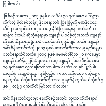
ပြပါတယ်။
“ဖြစ်စဉ်ကတော့ ၂၀၀၃ ခုနှစ် ၈ လပိုင်း ၃၀ ရက်နေ့မှာ ကြေညာ
လိုက်တဲ့ ဗိုလ်ခင်ညွန့်ရဲ့ နိုင်ငံရေးလမ်းပြမြေပုံကို ဗမာနိုင်ငံလုံး
ဆိုင်ရာ ကျောင်းသားများသမဂ္ဂ နိုင်ငံခြားရေးရာကော်မတီက
ဆန့်ကျင်တယ် ဆိုတဲ့နေရာမှာ ကျနော် ပါဝင်ခဲ့တဲ့အတွက် ကျနော်
ကို အင်းစိန်တရားရုံးကပဲ ထောင်ဒဏ် ၇ နှစ်ချပါတယ်။ ကျနော်
အင်းစိန်ထောင်ထဲကို ၂၀၀၃ ခုနှစ် အောက်တိုဘာလ ၉ ရက်နေ့မှာ
စတင်ရောက်ရှိတယ်။ ၂၀၀၄ ခုနှစ် ဖေဖော်ဝါရီလ ၂၀ ရက်နေ့မှာ
ကျနော် အမိန့်ချခြင်းခံရတယ်။ အခု ကျနော် ၂၀၁၀ ဒီဇင်ဘာလ
၁၇ ရက်နေ့မှာ လွတ်မြောက်လာပါတယ်။ အဲဒါက နှစ်ပြည့်ပါ။
တရက်မှ လျော့မရဘူး။ နှစ်ပြည့်ပါ။ ထောင်ကိုစရောက်တဲ့နေ့က
နေ တွက်မယ်ဆိုရင် အောက်တိုဘာလ ၉ ရက်နဲ့ တွက်မယ်ဆိုရင် ၇
နှစ် ၂ လနဲ့ ၇ ရက်တိတိ ဖြစ်သွားပါတယ်။”
အင်းစိန်ထောင်တွင်းမှာ နေထိုင်စဉ်အတွင်း သူဟာ တီဘီရောဂါ
ဝေဒနာကို ခံစားခဲ့ရကြောင်းကိုလည်း ပြောပြပါတယ်။