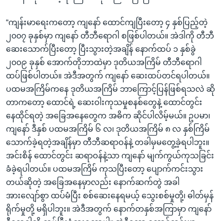
“ကျန်းမာရေးကတော့ ကျနော် ထောင်ကျပြီးတော့ ၄ နှစ်ပြည့်တဲ့
၂၀၀၇ ခုနှစ်မှာ ကျနော် တီဘီရောဂါ စဖြစ်ပါတယ်။ အဲဒါကို တီဘီ
ဆေးသောက်ပြီးတော့ ပြီးသွားတဲ့အချိန် နောက်ထပ် ၁ နှစ်ခွဲ
၂၀၀၉ ခုနှစ် အောက်တိုဘာထဲမှာ ဒုတိယအကြိမ် တီဘီရောဂါ
ထပ်ဖြစ်ပါတယ်။ အဲဒီအတွက် ကျနော် ဆေးထပ်တင်ရပါတယ်။
ပထမအကြိမ်ကနေ ဒုတိယအကြိမ် ဘာကြောင့်ပြန်ဖြစ်ရသလဲ ဆို
တာကတော့ ထောင်ရဲ့ ဆေးဝါးကုသမှုစနစ်တွေနဲ့ ထောင်တွင်း
နေထိုင်ရတဲ့ အခြေအနေတွေက အဓိက ဆိုင်ပါလိမ့်မယ်။ ဥပမာ၊
ကျနော် ဒီနှစ် ပထမအကြိမ် ၆ လ၊ ဒုတိယအကြိမ် ၈ လ နှစ်ကြိမ်
သောက်ခဲ့ရတဲ့အချိန်မှာ တီဘီဆရာဝန်နဲ့ တခါမှမတွေ့ခဲ့ရပါဘူး။
အင်းစိန် ထောင်တွင်း ဆရာဝန်နဲ့သာ ကျနော် မျက်ကွယ်ကုသခြင်း
ခံခဲ့ရပါတယ်။ ပထမအကြိမ် ကုသပြီးတော့ ပျောက်ကင်းသွား
တယ်ဆိုတဲ့ အခြေအနေမှာလည်း နောက်ဆက်တွဲ အခါ
အားလျော်စွာ ထပ်မံပြီး စစ်ဆေးနေရမယ့် သွေးစစ်မှုတို့၊ ဓါတ်မှန်
ရိုက်မှုတို့ မရှိပါဘူး။ အဲဒီအတွက် နောက်တနှစ်အကြာမှာ ကျနော်