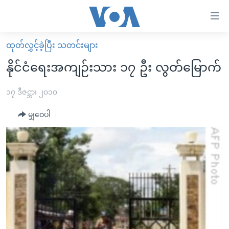
သုံး
ရ
လွယ်ကူ
ထုတ်လွှင့်ခဲ့ပြီး သတင်းများ
မူလစာမျက်နှာ
စေ
နိုင်ငံရေးအကျဉ်းသား ၁၇ ဦး လွတ်မြောက်
မြန်မာ
သည့်
ကမ္ဘာ့သတင်းများ
၁၇ ဒီဇင္ဘာ၊ ၂၀၁၀
Link
ဗွီဒီယို
နိုင်ငံတကာ
မျှဝေပါ
များ
သတင်းလွတ်လပ်ခွင့်
အမေရိကန်
ပင်မ
ရပ်ဝန်းတခု လမ်းတခု အလွန်
တရုတ်
အကြောင်းအရာ
သို့
အင်္ဂလိပ်စာလေ့လာမယ်
အစ္စရေး-ပါလက်စတိုင်း
ကျော်
အပတ်စဉ်ကဏ္ဍများ
အမေရိကန်သုံးအီဒီယံ
ကြည့်
ရေဒီယိုနှင့်ရုပ်သံ အချက်အလက်များ
မကြေးမုံရဲ့ အင်္ဂလိပ်စာ
ရေဒီယို
ရန်
ပင်မ
ရေဒီယို/တီဗွီအစီအစဉ်
ရုပ်ရှင်ထဲက အင်္ဂလိပ်စာ
တီဗွီ