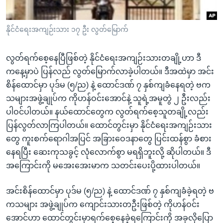
အ
သုတပဒေသာ အင်္ဂလိပ်စာ
ညွန်း
Learning English
နိုင်ငံရေးအကျဉ်းသား ၁၇ ဦး လွတ်မြောက်
စာမျက်နှာ
သို့
ဗွီအိုအေ လူမှုကွန်ယက်များ
ကျော်
လွတ်ရက်စေ့နေပြီဖြစ်တဲ့ နိုင်ငံရေးအကျဉ်းသားတချို့ဟာ ဒီ
ကြည့်
ကနေ့မှာပဲ ပြန်လည် လွတ်မြောက်လာခဲ့ပါတယ်။ ဒီအထဲမှာ အင်း
ရန်
စိန်ထောင်မှာ ပုဒ်မ (၅/ည) နဲ့ ထောင်ဒဏ် ၇ နှစ်ကျခံနေရတဲ့ ဗက
ဘာသာစကားများ
ရှာဖွေ
သများအဖွဲ့ချုပ်က ကိုဟန်ဝင်းအောင်နဲ့ သူရဲ့အမူတွဲ ၂ ဦးလည်း
ရန်
ပါဝင်ပါတယ်။ နယ်ထောင်တွေက လွတ်ရက်စေ့သူတချို့လည်း
နေရာ
ပြန်လွတ်လာကြပါတယ်။ ထောင်တွင်းမှာ နိုင်ငံရေးအကျဉ်းသား
သို့
တွေ ကူးစက်ရောဂါအပြင် အခြားဝေဒနာတွေ ပြင်းထန်စွာ ခံစား
ကျော်
နေရပြီး ဆေးကုသခွင့် လုံလောက်စွာ မရရှိဘူးလို့ ဆိုပါတယ်။ ဒီ
ရန်
အကြောင်းကို မအေးအေးမာက သတင်းပေးပို့ထားပါတယ်။
အင်းစိန်ထောင်မှာ ပုဒ်မ (၅/ည) နဲ့ ထောင်ဒဏ် ၇ နှစ်ကျခံခဲ့ရတဲ့ ဗ
ကသများ အဖွဲ့ချုပ်က ကျောင်းသားတဦးဖြစ်တဲ့ ကိုဟန်ဝင်း
အောင်ဟာ ထောင်တွင်းမှာရက်စေ့နေခဲ့ရကြောင်းကို အခုလိုပြော