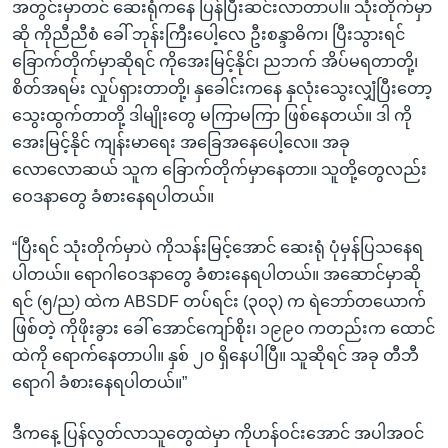
အတွင်းမှာတင် ဆေးရုံကနေ ပြန်ပြီးဆင်းလာတာပါ။ သုံးတိုက်မှာ
ဆို ကိုညီညီစံ ခေါ် ဘုန်းကြီးပေါ့လေ ဦးစန္ဒာဓိက၊ ပြီးသွားရင်
ခြောက်တိုက်မှာဆိုရင် ကိုအေးမြင့်နိုင်၊ ညဘက် အိပ်မရတာတို့၊
စိတ်အရမ်း လှုပ်ရှားတာတို့၊ နှခေါင်းကနေ နှလုံးသွေးလျှံပြီးတော့
သွေးထွက်တာတို့ ဒါမျိုးတွေ မကြာမကြာ ဖြစ်နေတယ်။ ဒါ ကို
အေးမြင့်နိုင် ကျန်းမာရေး အခြေအနေပေါ့လေ။ အခု
လောလောဆယ် သူက ခြောက်တိုက်မှာနေတာ။ သူတို့တွေလည်း
ဝေဒနာတွေ ခံစားနေရပါတယ်။
“ပြီးရင် သုံးတိုက်မှာပဲ ကိုသန်းမြင့်အောင် ဆေးရုံ ပုံမှန်ပြသနေရ
ပါတယ်။ ရောဂါဝေဒနာတွေ ခံစားနေရပါတယ်။ အဆောင်မှာဆို
ရင် (၅/ည) ထဲက ABSDF တပ်ရင်း (၃၀၃) က ရဲဘော်တယောက်
ဖြစ်တဲ့ ကိုဖိုးခွား ခေါ် အောင်ကျော်စိုး၊ ၁၉၉၀ ကတည်းက ထောင်
ထဲကို ရောက်နေတာပါ။ နှစ် ၂၀ ရှိနေပါပြီ။ သူဆိုရင် အခု တီဘီ
ရောဂါ ခံစားနေရပါတယ်။”
ဒီကနေ့ ပြန်လွတ်လာသူတွေထဲမှာ ကိုဟန်ဝင်းအောင် အပါအဝင်