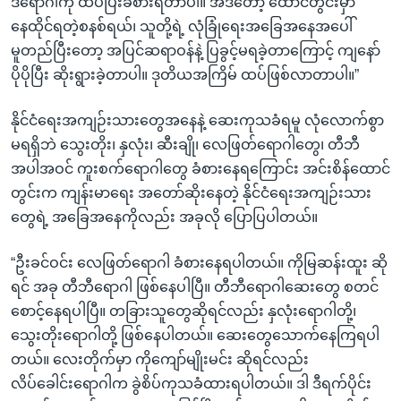
ဒီရောဂါကို ထပ်ပြီးခံစားရတာပါ။ အဲဒီတော့ ထောင်တွင်းမှာ
နေထိုင်ရတဲ့စနစ်ရယ်၊ သူတို့ရဲ့ လုံခြုံရေးအခြေအနေအပေါ်
မူတည်ပြီးတော့ အပြင်ဆရာဝန်နဲ့ ပြခွင့်မရခဲ့တာကြောင့် ကျနော်
ပိုပိုပြီး ဆိုးရွားခဲ့တာပါ။ ဒုတိယအကြိမ် ထပ်ဖြစ်လာတာပါ။”
နိုင်ငံရေးအကျဉ်းသားတွေအနေနဲ့ ဆေးကုသခံရမူ လုံလောက်စွာ
မရရှိဘဲ သွေးတိုး၊ နှလုံး၊ ဆီးချို၊ လေဖြတ်ရောဂါတွေ၊ တီဘီ
အပါအဝင် ကူးစက်ရောဂါတွေ ခံစားနေရကြောင်း အင်းစိန်ထောင်
တွင်းက ကျန်းမာရေး အတော်ဆိုးနေတဲ့ နိုင်ငံရေးအကျဉ်းသား
တွေရဲ့ အခြေအနေကိုလည်း အခုလို ပြောပြပါတယ်။
“ဦးခင်ဝင်း လေဖြတ်ရောဂါ ခံစားနေရပါတယ်။ ကိုမြဆန်းထူး ဆို
ရင် အခု တီဘီရောဂါ ဖြစ်နေပါပြီ။ တီဘီရောဂါဆေးတွေ စတင်
စောင့်နေရပါပြီ။ တခြားသူတွေဆိုရင်လည်း နှလုံးရောဂါတို့၊
သွေးတိုးရောဂါတို့ ဖြစ်နေပါတယ်။ ဆေးတွေသောက်နေကြရပါ
တယ်။ လေးတိုက်မှာ ကိုကျော်မျိုးမင်း ဆိုရင်လည်း
လိပ်ခေါင်းရောဂါက ခွဲစိပ်ကုသခံထားရပါတယ်။ ဒါ ဒီရက်ပိုင်း