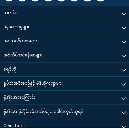
သတင်း
၀န်ဆောင်မှုများ
အပတ်စဉ်ကဏ္ဍများ
အင်္ဂလိပ်သင်ခန်းစာများ
ရေဒီယို
ရုပ်သံအစီအစဉ်နှင့် ဗွီဒီယိုကဏ္ဍများ
ဗွီအိုအေအကြောင်း
ဗွီအိုအေ မိုဘိုင်းလ်အက်ပ်များ ဒေါင်းလုတ်ယူရန်
Other Links