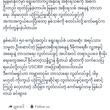
မြန်မာနိုင်ငံမှာ ရွေးကောက်ပွဲအနိုင်ရ အစိုးရသစ်ကို အဓိက
ဦးတည် ထုတ်ပြန်ခဲ့တာပါ။ မြန်မာ အစိုးရသစ် အနေနဲ့ ဘာသာ
ရေး ဒါမှမဟုတ် ယုံကြည်မှုဆိုင်ရာ လွတ်လပ်ခွင့်ကို
အကာအကွယ်ပေးပြီးတော့ နှစ်သစ်ကို စတင်ပါလို့ ကော်မရှင်က
တိုက်တွန်းခဲ့ပါတယ်။
နှစ်ပေါင်း ၅၀ ကျော်အတွင်း ရွေးချယ်ခံ ပထမဆုံး အရပ်သား
သမ္မတ ဦးဆောင်တဲ့ မြန်မာအစိုးရအနေနဲ့ ဒီမိုကရေစီ၊ လူ့အခွင့်
အရေးနဲ့ ဘာသာရေး လွတ်လပ်ခွင့် အပါအဝင် တရားဥပဒေ စိုးမိုး
ရေးတွေအပေါ် ခိုင်မာတဲ့သန္နိဋ္ဌာန် ရှိတယ် ဆိုတာကို သက်သေပြ
ရမယ်လို့လည်း USCIRF ကပြောဆိုထားပါတယ်။
ဒီကော်မရှင်ဟာ ကမ္ဘာတဝှမ်း ဘာသာရေး လွတ်လပ်ခွင့် ဒါမှ
မဟုတ် ကိုးကွယ် ယုံကြည်မှုဆိုင်ရာ လွတ်လပ်ခွင့်တွေကို စောင့်
ကြည့် လေ့လာတဲ့ သီးခြား လွတ်လပ်တဲ့ ကော်မရှင်တခု ဖြစ်ပါ
တယ် ခင်ဗျား။
မျှဝေပါ
Follow us