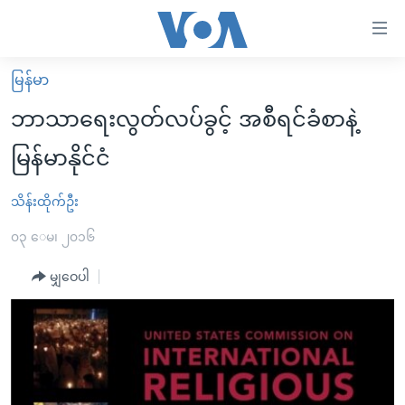
သုံး
ရ
လွယ်ကူ
မြန်မာ
မူလစာမျက်နှာ
စေ
ဘာသာရေးလွတ်လပ်ခွင့် အစီရင်ခံစာနဲ့
မြန်မာ
သည့်
မြန်မာနိုင်ငံ
ကမ္ဘာ့သတင်းများ
Link
ဗွီဒီယို
နိုင်ငံတကာ
သိန်းထိုက်ဦး
များ
သတင်းလွတ်လပ်ခွင့်
အမေရိကန်
၀၃ ေမ၊ ၂၀၁၆
ပင်မ
ရပ်ဝန်းတခု လမ်းတခု အလွန်
တရုတ်
အကြောင်းအရာ
မျှဝေပါ
သို့
အင်္ဂလိပ်စာလေ့လာမယ်
အစ္စရေး-ပါလက်စတိုင်း
ကျော်
အပတ်စဉ်ကဏ္ဍများ
အမေရိကန်သုံးအီဒီယံ
ကြည့်
ရေဒီယိုနှင့်ရုပ်သံ အချက်အလက်များ
မကြေးမုံရဲ့ အင်္ဂလိပ်စာ
ရေဒီယို
ရန်
ပင်မ
ရေဒီယို/တီဗွီအစီအစဉ်
ရုပ်ရှင်ထဲက အင်္ဂလိပ်စာ
တီဗွီ