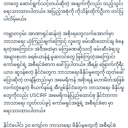
ဘာတွေ ဆောင်ရွက်သင့်တယ်ဆိုတဲ့ အချက်ကိုလည်း ထည့်သွင်း
ရေးသားထားပါတယ်။ အပြည့်အစုံကို ကိုသိန်းထိုက်ဦးက တင်ပြ
ပါလိမ့်မယ်။
ကမ္ဘာတဝှမ်း အာဏာရှင်ဆန်တဲ့ အစိုးရတွေလက်အောက်မှာ
ဘာသာရေး ယုံကြည်ချက်ကြောင့် လူတွေ ဖမ်းဆီးထောင်ချ ခံနေ
ရတဲ့အကြောင်း၊ အဲဒီအထဲမှာ မကြခဏဆိုသလို ဖမ်းဆီးခံရသူ
အများစုဟာ ခရစ်ယာန်နဲ့ မူဆလင်တွေ ဖြစ်ကြတဲ့အကြောင်း
ကော်မရှင်ရဲ့ အစီရင်ခံစာက ဖေါ်ပြပါတယ်။ အီရန်၊ မြောက်ကိုရီး
ယား၊ ဆူဒန်စတဲ့ နိုင်ငံတွေက ဘာသာရေးဖိနှိပ်မှုတွေကို ထုတ်ဖေါ်
ပြောဆိုတဲ့ တချိန်တည်းမှာ အမေရိကန် အစိုးရနဲ့ မဟာမိတ်အဖြစ်
လက်တွဲနေတဲ့ ဗီယက်နမ်နဲ့ အီဂျစ်နိုင်ငံတွေက ဘာသာရေး ဖိနှိပ်မှု
တွေကိုလည်း USCIRF အမေရိကန်ပြည်ထောင်စု နိုင်ငံတကာ
ဘာသာရေး လွတ်လပ်ခွင့် ကော်မရှင်အဖွဲ့ရဲ့ အစီရင်ခံစာ မှာ
ရေးသားထားပါတယ်။
နိုင်ငံပေါင်း ၃၀ ကျော်က ဘာသာရေး ဖိနှိပ်မှုတွေကို အစီရင်ခံ