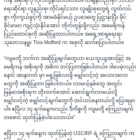
ကန် အစိုးရကို တိုက်တွန်းထားပါတယ်။ တချိန်တည်းမှာ ဘာသာ
ရေးဆိုင်ရာ လူနည်းစု၊ တိုင်းရင်းသား လူမျိုးစုတွေရဲ့ လွတ်လပ်
စွာ ကိုးကွယ်ခွင့်ကို အာမခံနိုင်မယ့် ဥပဒေတွေ ပြဌာန်းပြီး ခိုင်
ခိုင်မာမာ ကျင့်သုံးနိုင်အောင် တိုက်တွန်းဖို့လည်း အမေရိကန်
ပြည်ထောင်စုကို အဆိုပြုထားပါတယ်။ အရှေ့အာရှရေးရာ
သုတေသနမှူး Tina Mufford က အခုလို ဆက်ပြောပါတယ်။
“ကျမတို့ ဘက်က အဆိုပြုချက်တွေဟာ ယေဘူယျအားဖြင့် အ
မေရိကန် အစိုးရကို အဓိက တင်ပြတာဖြစ်ပါတယ်။ ဒါပေမဲ့လည်း
နောင် အာနာဂတ် မှာ ရှေ့ဖြစ်လာဖို့ မျှော်လင့်တဲ့ အလားအလာ
တွေကို အဆိုပြုတာ ဖြစ်ပါတယ်။ လာမယ့်နှစ်တွေ အတွင်း
မြန်မာအစိုးရက တိုးတက်အောင် ဆောင်ရွက်လာမယ်လို့
မျှော်လင့်တဲ့ မျှော်လင့်ချက်တွေကို ထင်ဟပ်နေတယ်လို့ ပြောရမှာ
ပါ။ ဧပြီလ ၁၄ ရက်နေ့ကလည်း ဒီကိစ္စကို ကျမတို့ ကြေညာချက်
တစောင် ထုတ်ပြန်ခဲ့ပါသေးတယ်။”
ဧပြီလ ၁၄ ရက်နေ့က ထုတ်ပြန်တဲ့ USCIRF ရဲ့ ကြေညာချက် က