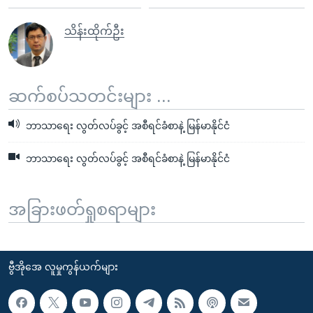
သိန်းထိုက်ဦး
ဆက်စပ်သတင်းများ ...
ဘာသာရေး လွတ်လပ်ခွင့် အစီရင်ခံစာနဲ့ မြန်မာနိုင်ငံ
ဘာသာရေး လွတ်လပ်ခွင့် အစီရင်ခံစာနဲ့ မြန်မာနိုင်ငံ
အခြားဖတ်ရှုစရာများ
ဗွီအိုအေ လူမှုကွန်ယက်များ