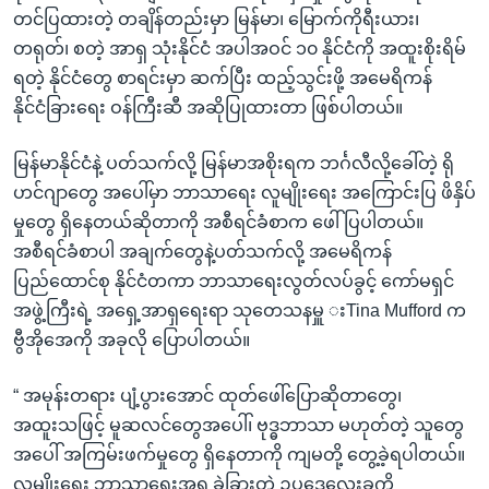
တင်ပြထားတဲ့ တချိန်တည်းမှာ မြန်မာ၊ မြောက်ကိုရီးယား၊
တရုတ်၊ စတဲ့ အာရှ သုံးနိုင်ငံ အပါအဝင် ၁၀ နိုင်ငံကို အထူးစိုးရိမ်
ရတဲ့ နိုင်ငံတွေ စာရင်းမှာ ဆက်ပြီး ထည့်သွင်းဖို့ အမေရိကန်
နိုင်ငံခြားရေး ဝန်ကြီးဆီ အဆိုပြုထားတာ ဖြစ်ပါတယ်။
မြန်မာနိုင်ငံနဲ့ ပတ်သက်လို့ မြန်မာအစိုးရက ဘင်္ဂလီလို့ခေါ်တဲ့ ရို
ဟင်ဂျာတွေ အပေါ်မှာ ဘာသာရေး လူမျိုးရေး အကြောင်းပြ ဖိနှိပ်
မှုတွေ ရှိနေတယ်ဆိုတာကို အစီရင်ခံစာက ဖေါ်ပြပါတယ်။
အစီရင်ခံစာပါ အချက်တွေနဲ့ပတ်သက်လို့ အမေရိကန်
ပြည်ထောင်စု နိုင်ငံတကာ ဘာသာရေးလွတ်လပ်ခွင့် ကော်မရှင်
အဖွဲ့ကြီးရဲ့ အရှေ့အာရှရေးရာ သုတေသနမှူ းTina Mufford က
ဗွီအိုအေကို အခုလို ပြောပါတယ်။
“ အမုန်းတရား ပျံ့ပွားအောင် ထုတ်ဖေါ်ပြောဆိုတာတွေ၊
အထူးသဖြင့် မူဆလင်တွေအပေါ်၊ ဗုဒ္ဓဘာသာ မဟုတ်တဲ့ သူတွေ
အပေါ် အကြမ်းဖက်မှုတွေ ရှိနေတာကို ကျမတို့ တွေ့ခဲ့ရပါတယ်။
လူမျိုးရေး ဘာသာရေးအရ ခွဲခြားတဲ့ ဥပဒေလေးခုကို