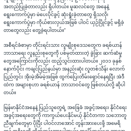
အတည်ပြုခဲ့တာလည်း ရှိပါတယ်။ မူဆလင်တွေ အနေနဲ့
ရွေးကောက်ပွဲမှာ မဲပေးပိုင်ခွင့် ဆုံးရှုံးခဲ့တာတွေ ရှိသလို၊
ရွေးကောက်ပွဲမှာ ကိုယ်စားလှယ်အဖြစ် ပါဝင် ယှဉ်ပြိုင်ခွင့် မရှိခဲ့
တာတွေလည်း တွေ့ခဲ့ရပါတယ်။”
အစီရင်ခံစာမှာ တိုင်းရင်းသား လူမျိုးစုဒေသတွေက ခရစ်ယာန်
ဘာသာရေး လူနည်းစုတွေကို ပစ်မှတ်ထားတဲ့ ခွဲခြား ဆက်ဆံမှု
တွေအကြောင်းကိုလည်း ထည့်သွင်းထားပါတယ်။ ၂၀၁၁ ခုနှစ်
နောက်ပိုင်း ကချင်ပြည်နယ်မှာ အနည်းဆုံး လူတစ်သိန်း လောက်
ပြည်တွင်း အိုးမဲ့အိမ်မဲ့အဖြစ် ထွက်ပြေးတိမ်းရှောင်နေရပြီး အဲဒီ
ထဲက အများစုဟာ ခရစ်ယာန် ဘာသာဝင်တွေ ဖြစ်တယ်လို့ ဆိုပါ
တယ်။
မြန်မာနိုင်ငံအနေနဲ့ ပြည်သူတွေရဲ့ အခြေခံ အခွင့်အရေး၊ နိုင်ငံရေး
အခွင့်အရေးတွေကို ကာကွယ်ပေးနိုင်မယ့် နိုင်ငံတကာ သဘောတူ
ညီချက်တွေမှာ ပိုပြီး ပါဝင်လာအောင် တွန်းအားပေးဖို့ အမေရိ