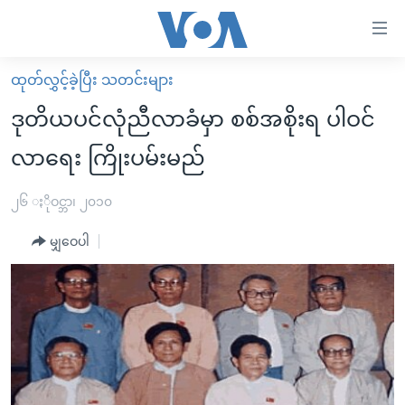
သုံး
ရ
လွယ်ကူ
ထုတ်လွှင့်ခဲ့ပြီး သတင်းများ
မူလစာမျက်နှာ
စေ
ဒုတိယပင်လုံညီလာခံမှာ စစ်အစိုးရ ပါဝင်
မြန်မာ
သည့်
လာရေး ကြိုးပမ်းမည်
ကမ္ဘာ့သတင်းများ
Link
ဗွီဒီယို
နိုင်ငံတကာ
၂၆ ႏိုဝင္ဘာ၊ ၂၀၁၀
များ
သတင်းလွတ်လပ်ခွင့်
အမေရိကန်
ပင်မ
မျှဝေပါ
ရပ်ဝန်းတခု လမ်းတခု အလွန်
တရုတ်
အကြောင်းအရာ
သို့
အင်္ဂလိပ်စာလေ့လာမယ်
အစ္စရေး-ပါလက်စတိုင်း
ကျော်
အပတ်စဉ်ကဏ္ဍများ
အမေရိကန်သုံးအီဒီယံ
ကြည့်
ရေဒီယိုနှင့်ရုပ်သံ အချက်အလက်များ
မကြေးမုံရဲ့ အင်္ဂလိပ်စာ
ရေဒီယို
ရန်
ပင်မ
ရေဒီယို/တီဗွီအစီအစဉ်
ရုပ်ရှင်ထဲက အင်္ဂလိပ်စာ
တီဗွီ