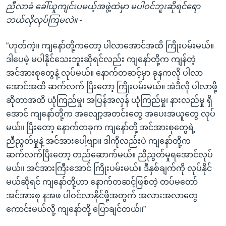
ညီလာခံ ခေါ်ယူကျင်းပမယ့်အဖွဲ့ထဲမှာ မပါဝင်ဘူးဆိုရင်ရော
ဘယ်လိုလုပ်ကြမလဲ။ -
“ဟုတ်ကဲ့။ ကျနော်တို့ကတော့ ပါလာအောင်အထိ ကြိုးပမ်းမယ်။
ဒါပေမဲ့ မပါနိုင်သေးဘူးဆိုရင်လည်း ကျနော်တို့က ကျန်တဲ့
အင်အားစုတွေနဲ့ လုပ်မယ်။ နောက်တဆင့်မှာ ခုနကလို ပါလာ
အောင်အထိ ဆက်လက် ပြီးတော့ ကြိုးပမ်းမယ်။ အဲဒီလို ပါလာဖို့
ဆိုတာအထိ ယုံကြည်မှု၊ အပြန်အလှန် ယုံကြည်မှု၊ နားလည်မှု ရှိ
အောင် ကျနော်တို့က အလျော့အတင်းတွေ အပေးအယူတွေ လုပ်
မယ်။ ပြီးတော့ နောက်တခုက ကျနော်တို့ အင်အားစုတွေရဲ့
ညီညွတ်မှုနဲ့ အင်အားပေါ့ဗျာ။ ဒါကိုလည်းပဲ ကျနော်တို့က
ဆက်လက်ပြီးတော့ တည်ဆောက်မယ်။ ညီညွတ်မှုရအောင်လုပ်
မယ်။ အင်အားကြီးအောင် ကြိုးပမ်းမယ်။ ဒီနှစ်ချက်ကို လုပ်နိုင်
မယ်ဆိုရင် ကျနော်တို့ဟာ နောက်တဆင့်ဖြစ်တဲ့ တပ်မတော်
အင်အားစု နအဖ ပါဝင်လာနိုင်ဖို့အတွက် အလားအလာတွေ
ကောင်းမယ်လို့ ကျနော်တို့ ပြောချင်တယ်။”