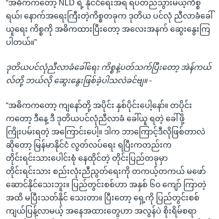
“အဓိကကတော့ NLD ရဲ့ နိုင်ငံရေးအရ ရပ်တည်သွားမယ့်ကိစ္စ
ရယ်၊ နောက်အရေးကြီးတဲ့ကိစ္စတခုက ဒုတိယ ပင်လုံ ညီလာခံခေါ်
ယူရေး ကိစ္စကို အဓိကထားပြီးတော့ အလေးအနက် ဆွေးနွေးကြ
ပါတယ်။”
ဒုတိယပင်လုံညီလာခံခေါ်ရေး ကိစ္စနဲ့ပတ်သက်ပြီးတော့ အဲန်ကယ်
လ်တို့ ဘယ်လို ဆွေးနွေးဖြစ်ခဲ့ပါသလဲခင်ဗျ။ -
“အဓိကကတော့ ကျနော်တို့ အပိုင်း နှစ်ပိုင်းပေါ့နော်။ တပိုင်း
ကတော့ ဒီနေ့ ဒီ ဒုတိယပင်လုံညီလာခံ ခေါ်ယူ ရတဲ့ ခေါ်ဖို့
ကြိုးပမ်းရတဲ့ အကြောင်းပေါ့။ ဒါက ဘာကြောင့်ဒီလိုဖြစ်တာလဲ
ဆိုတော့ မြန်မာနိုင်ငံ လွတ်လပ်ရေး ရပြီးကတည်းက
တိုင်းရင်းသားပေါင်းစုံ နေထိုင်တဲ့ တိုင်းပြည်တခုမှာ
တိုင်းရင်းသား စည်းလုံးညီညွတ်ရေးကို တကယ့်တကယ် မဖော်
ဆောင်နိုင်သေးဘူး။ ပြည်တွင်းစစ်ဟာ အနှစ် ၆၀ ကျော် ကြာတဲ့
အထိ မပြီးသတ်နိုင် သေးတာ။ ပြီးတော့ ရှေ့ကို ပြည်တွင်းစစ်
ကျယ်ပြန့်လာမယ့် အနေအထားတွေဟာ အလွန်ပဲ စိုးရိမ်စရာ