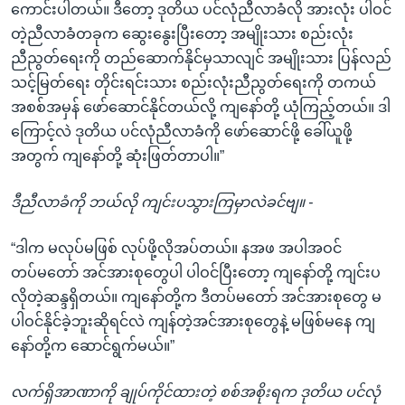
ကောင်းပါတယ်။ ဒီတော့ ဒုတိယ ပင်လုံညီလာခံလို အားလုံး ပါဝင်
တဲ့ညီလာခံတခုက ဆွေးနွေးပြီးတော့ အမျိုးသား စည်းလုံး
ညီညွတ်ရေးကို တည်ဆောက်နိုင်မှသာလျင် အမျိုးသား ပြန်လည်
သင့်မြတ်ရေး တိုင်းရင်းသား စည်းလုံးညီညွတ်ရေးကို တကယ်
အစစ်အမှန် ဖော်ဆောင်နိုင်တယ်လို့ ကျနော်တို့ ယုံကြည့်တယ်။ ဒါ
ကြောင့်လဲ ဒုတိယ ပင်လုံညီလာခံကို ဖော်ဆောင်ဖို့ ခေါ်ယူဖို့
အတွက် ကျနော်တို့ ဆုံးဖြတ်တာပါ။”
ဒီညီလာခံကို ဘယ်လို ကျင်းပသွားကြမှာလဲခင်ဗျ။ -
“ဒါက မလုပ်မဖြစ် လုပ်ဖို့လိုအပ်တယ်။ နအဖ အပါအဝင်
တပ်မတော် အင်အားစုတွေပါ ပါဝင်ပြီးတော့ ကျနော်တို့ ကျင်းပ
လိုတဲ့ဆန္ဒရှိတယ်။ ကျနော်တို့က ဒီတပ်မတော် အင်အားစုတွေ မ
ပါဝင်နိုင်ခဲ့ဘူးဆိုရင်လဲ ကျန်တဲ့အင်အားစုတွေနဲ့ မဖြစ်မနေ ကျ
နော်တို့က ဆောင်ရွက်မယ်။”
လက်ရှိအာဏာကို ချုပ်ကိုင်ထားတဲ့ စစ်အစိုးရက ဒုတိယ ပင်လုံ