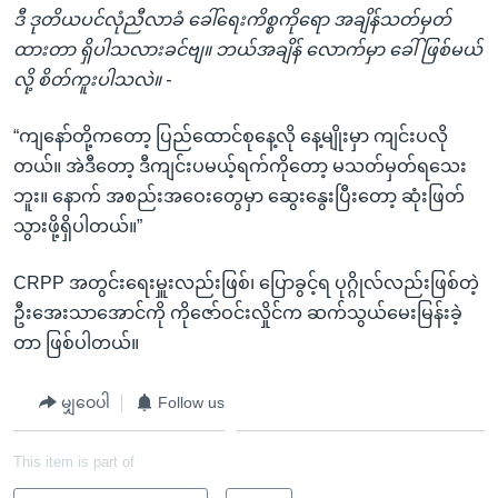
ဒီ ဒုတိယပင်လုံညီလာခံ ခေါ်ရေးကိစ္စကိုရော အချိန်သတ်မှတ်
ထားတာ ရှိပါသလားခင်ဗျ။ ဘယ်အချိန် လောက်မှာ ခေါ်ဖြစ်မယ်
လို့ စိတ်ကူးပါသလဲ။ -
“ကျနော်တို့ကတော့ ပြည်ထောင်စုနေ့လို နေ့မျိုးမှာ ကျင်းပလို
တယ်။ အဲဒီတော့ ဒီကျင်းပမယ့်ရက်ကိုတော့ မသတ်မှတ်ရသေး
ဘူး။ နောက် အစည်းအဝေးတွေမှာ ဆွေးနွေးပြီးတော့ ဆုံးဖြတ်
သွားဖို့ရှိပါတယ်။”
CRPP အတွင်းရေးမှူးလည်းဖြစ်၊ ပြောခွင့်ရ ပုဂ္ဂိုလ်လည်းဖြစ်တဲ့
ဦးအေးသာအောင်ကို ကိုဇော်ဝင်းလှိုင်က ဆက်သွယ်မေးမြန်းခဲ့
တာ ဖြစ်ပါတယ်။
မျှဝေပါ
Follow us
This item is part of