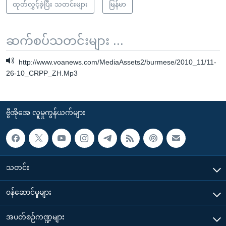
ထုတ်လွှင့်ခဲ့ပြီး သတင်းများ
မြန်မာ
ဆက်စပ်သတင်းများ ...
http://www.voanews.com/MediaAssets2/burmese/2010_11/11-
26-10_CRPP_ZH.Mp3
ဗွီအိုအေ လူမှုကွန်ယက်များ
သတင်း
၀န်ဆောင်မှုများ
အပတ်စဉ်ကဏ္ဍများ