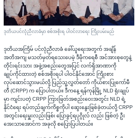
အ
သုတပဒေသာ အင်္ဂလိပ်စာ
ညွန်း
Learning English
စာမျက်နှာ
သို့
ဗွီအိုအေ လူမှုကွန်ယက်များ
ဒုတိယပင်လုံညီလာခံမှာ စစ်အစိုးရ ပါဝင်လာရေး ကြိုးပမ်းမည်
ကျော်
ကြည့်
ဒုတိယအကြိမ် ပင်လုံညီလာခံ ခေါ်ယူရေးအတွက် အချိန်
ရန်
ဘာသာစကားများ
အတိအကျ မသတ်မှတ်ရသေးပေမဲ့ ဒီမိုကရေစီ အင်အားစုတွေနဲ့
ရှာဖွေ
တိုင်းရင်းသား အဖွဲ့အစည်းတွေအပြင် လက်ရှိအာဏာကို
ရန်
ချုပ်ကိုင်ထားတဲ့ စစ်အစိုးရပါ ပါဝင်နိုင်အောင် ကြိုးစား
နေရာ
လုပ်ဆောင်သွားမယ်လို့ ပြည်သူ့လွှတ်တော် ကိုယ်စားပြုကော်မီ
သို့
တီ (CRPP) က ပြောပါတယ်။ ဒီကနေ့ ရန်ကုန်မြို့ NLD ရုံးချုပ်
ကျော်
မှာ ကျင်းပတဲ့ CRPP ကြားဖြတ်အစည်းဝေးအတွင်း NLD ရဲ့
ရန်
နိုင်ငံရေး ရပ်တည်ချက်ကိစ္စကိုပါ ဆွေးနွေးဖြစ်ခဲ့တယ်လို့ CRPP
အတွင်းရေးမှူးလည်းဖြစ်၊ ပြောခွင့်ရပုဂ္ဂိုလ် လည်း ဖြစ်တဲ့ ဦး
အေးသာအောင်က အခုလို စပြောပြပါတယ်။