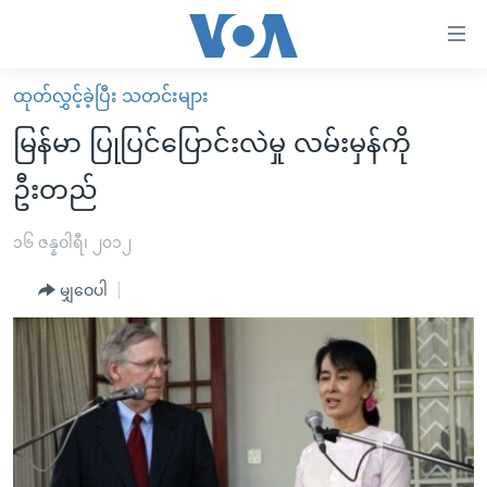
သုံး
ရ
လွယ်ကူ
ထုတ်လွှင့်ခဲ့ပြီး သတင်းများ
မူလစာမျက်နှာ
စေ
မြန်မာ ပြုပြင်ပြောင်းလဲမှု လမ်းမှန်ကို
မြန်မာ
သည့်
ဦးတည်
ကမ္ဘာ့သတင်းများ
Link
ဗွီဒီယို
နိုင်ငံတကာ
၁၆ ဇန္နဝါရီ၊ ၂၀၁၂
များ
သတင်းလွတ်လပ်ခွင့်
အမေရိကန်
ပင်မ
မျှဝေပါ
ရပ်ဝန်းတခု လမ်းတခု အလွန်
တရုတ်
အကြောင်းအရာ
သို့
အင်္ဂလိပ်စာလေ့လာမယ်
အစ္စရေး-ပါလက်စတိုင်း
ကျော်
အပတ်စဉ်ကဏ္ဍများ
အမေရိကန်သုံးအီဒီယံ
ကြည့်
ရေဒီယိုနှင့်ရုပ်သံ အချက်အလက်များ
မကြေးမုံရဲ့ အင်္ဂလိပ်စာ
ရေဒီယို
ရန်
ပင်မ
ရေဒီယို/တီဗွီအစီအစဉ်
ရုပ်ရှင်ထဲက အင်္ဂလိပ်စာ
တီဗွီ