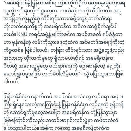
“အမေရိကန်နဲ့ မြန်မာအစိုးရကြား တိုက်ရိုက် ဆွေးနွေးမှုတွေအရ
သူတို့ လုပ်ရမယ့်ကိစ္စတွေက ဘာလဲဆိုတာကို သိပါတယ်။ အခု
အချိန်မှာ လူနည်းစု တိုင်းရင်းသားအဖွဲ့တွေနဲ့ ဆက်ဆံရေး
တိုးတက်ရေးကိစ္စကို အမေရိကန်က အဓိက အာရုံစိုက်ချင်ပါ
တယ်။ KNU ကရင်အဖွဲ့နဲ့ မကြာခင်က အပစ်အခတ် ရပ်စဲခဲ့တာ
ဟာ မှန်ကန်တဲ့ လမ်းကိုသွားနေတဲ့ထဲက အင်မတန်အရေးကြီးတဲ့
ကိစ္စတစ်ခု ဖြစ်ပါတယ်။ တခြား တိုင်းရင်းသား အဖွဲ့တွေနဲ့လည်း
အလားတူ တိုးတက်မှုတွေ ရှိလာမယ်ဆိုရင် အမေရိကန်က
ပိတ်ဆို့ အရေးယူမှုတွေ ဖယ်ရှားရေးကို စဉ်းစားနိုင်တဲ့ ရှေ့တိုး
ဆောင်ရွက်မှုအဖြစ် လက်ခံပါလိမ့်မယ်၊” - လို့ ပြောသွားတာဖြစ်
ပါတယ်။
မြန်မာနိုင်ငံမှာ နောက်ထပ် အပြောင်းအလဲတွေ လုပ်စရာ အများ
ကြီး ရှိနေသေးတဲ့အကြောင်းနဲ့ မြန်မာနိုင်ငံမှာ လုပ်နေတဲ့ မှန်ကန်
တဲ့ ဆောင်ရွက်မှုတွေအပေါ်မှာ အမေရိကန်က တုံ့ပြန်သွားမှာ
ဖြစ်ကြောင်းကိုလည်း သတင်းစာရှင်းလင်းပွဲမှာ ထပ်တလဲလဲ
ပြောသွားပါတယ်။ အဓိက ကတော့ အမေရိကန်ဘက်က