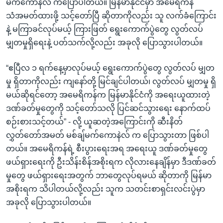
မက်ကော်နဲလ် ကပြောပါတယ်။ မြန်မာနိုင်ငံမှာ အမေရိကန်
သံအမတ်ထားဖို့ သင့်တော်ပြီ ဆိုတာကိုလည်း သူ လက်ခံကြောင်း
နဲ့ မကြာခင်လုပ်မယ့် ကြားဖြတ် ရွေးကောက်ပွဲတွေ လွတ်လပ်
မျှတမှုရှိရေးနဲ့ ပတ်သက်လို့လည်း အခုလို ပြောသွားပါတယ်။
“ဧပြီလ ၁ ရက်နေ့မှာလုပ်မယ့် ရွေးကောက်ပွဲတွေ လွတ်လပ် မျှတ
မှု ရှိတာကိုလည်း ကျနော်တို့ မြင်ချင်ပါတယ်၊ လွတ်လပ် မျှတမှု ရှိ
မယ်ဆိုရင်တော့ အမေရိကန်က မြန်မာနိုင်ငံကို အရေးယူထားတဲ့
ဒဏ်ခတ်မှုတွေကို သင့်တော်သလို ပြင်ဆင်သွားရေး နောက်ထပ်
စဉ်းစားသင့်တယ်” - လို့ ယူဆတဲ့အကြောင်းကို ဆီးနိတ်
လွှတ်တော်အမတ် မစ်ချ်မက်ကောနဲလ် က ပြောသွားတာ ဖြစ်ပါ
တယ်။ အမေရိကန်ရဲ့ စီးပွားရေးအရ အရေးယူ ဒဏ်ခတ်မှုတွေ
ဖယ်ရှားရေးကို ဦးသိန်းစိန်အစိုးရက လိုလားနေချိန်မှာ ဒီဒဏ်ခတ်
မှုတွေ ဖယ်ရှားရေးအတွက် ဘာတွေလုပ်ရမယ် ဆိုတာကို မြန်မာ
အစိုးရက သိပါတယ်လို့လည်း သူက သတင်းစာရှင်းလင်းပွဲမှာ
အခုလို ပြောသွားပါတယ်။