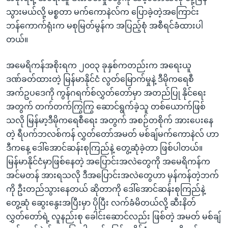
သွားမယ်လို့ မစ္စတာ မက်ကောနဲလ်က ပြောခဲ့တဲ့အကြောင်း
ဘန်ကောက်ရုံးက မစုမြတ်မွန်က အပြည့်စုံ အစီရင်ခံထားပါ
တယ်။
အမေရိကန်အစိုးရက ၂၀၀၃ ခုနှစ်ကတည်းက အရေးယူ
ဒဏ်ခတ်ထားတဲ့ မြန်မာနိုင်ငံ လွတ်မြောက်မှုနဲ့ ဒီမိုကရေစီ
အက်ဥပဒေကို ကွန်ဂရက်စ်လွှတ်တော်မှာ အတည်ပြု နိုင်ရေး
အတွက် တက်တက်ကြွကြွ ဆောင်ရွက်ခဲ့သူ တစ်ယောက်ဖြစ်
သလို မြန်မာ့ဒီမိုကရေစီရေး အတွက် အစဉ်တစိုက် အားပေးနေ
တဲ့ ရီပက်ဘလစ်ကန် လွှတ်တော်အမတ် မစ်ချ်မက်ကောနဲလ် ဟာ
ဒီကနေ့ ဒေါ်အောင်ဆန်းစုကြည်နဲ့ တွေ့ဆုံခဲ့တာ ဖြစ်ပါတယ်။
မြန်မာနိုင်ငံမှာဖြစ်နေတဲ့ အပြောင်းအလဲတွေကို အမေရိကန်က
အင်မတန် အားရသလို ဒီအပြောင်းအလဲတွေဟာ မှန်ကန်တဲ့ဘက်
ကို ဦးတည်သွားနေတယ် ဆိုတာကို ဒေါ်အောင်ဆန်းစုကြည်နဲ့
တွေ့ဆုံ ဆွေးနွေးအပြီးမှာ ပိုပြီး လက်ခံမိတယ်လို့ ဆီးနိတ်
လွှတ်တော်ရဲ့ လူနည်းစု ခေါင်းဆောင်လည်း ဖြစ်တဲ့ အမတ် မစ်ချ်