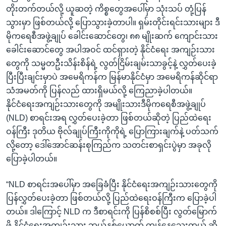
တိုးတက်တယ်လို့ ယူဆတဲ့ ကိစ္စတွေအပေါ်မှာ သုံးသပ် တုံ့ပြန်
သွားမှာ ဖြစ်တယ်လို့ ပြောသွားခဲ့တာပါ။ ရှမ်းတိုင်းရင်းသားများ ဒီ
မိုကရေစီအဖွဲ့ချုပ် ခေါင်းဆောင်တွေ၊ ၈၈ မျိုးဆက် ကျောင်းသား
ခေါင်းဆောင်တွေ အပါအဝင် ထင်ရှားတဲ့ နိုင်ငံရေး အကျဉ်းသား
တွေကို သမ္မတဦးသိန်းစိန်ရဲ့ လွတ်ငြိမ်းချမ်းသာခွင့်နဲ့ လွှတ်ပေးခဲ့
ပြီးပြီးချင်းမှာပဲ အမေရိကန်က မြန်မာနိုင်ငံမှာ အမေရိကန်ဆိုင်ရာ
သံအမတ်ကို ပြန်လည် ထားရှိမယ်လို့ ကြေညာခဲ့ပါတယ်။
နိုင်ငံရေးအကျဉ်းသားတွေကို အမျိုးသားဒီမိုကရေစီအဖွဲ့ချုပ်
(NLD) စာရင်းအရ လွှတ်ပေးခဲ့တာ ဖြစ်တယ်ဆိုတဲ့ ပြည်ထဲရေး
ဝန်ကြီး ဒုတိယ ဗိုလ်ချုပ်ကြီးကိုကိုရဲ့ ပြောကြားချက်နဲ့ ပတ်သက်
လို့တော့ ဒေါ်အောင်ဆန်းစုကြည်က သတင်းစာရှင်းပွဲမှာ အခုလို
ပြောခဲ့ပါတယ်။
“NLD စာရင်းအပေါ်မှာ အခြေခံပြီး နိုင်ငံရေးအကျဉ်းသားတွေကို
ပြန်လွှတ်ပေးခဲ့တာ ဖြစ်တယ်လို့ ပြည်ထဲရေးဝန်ကြီးက ပြောခဲ့ပါ
တယ်။ ဒါကြောင့် NLD က ဒီစာရင်းကို ပြန်စိစစ်ပြီး လွတ်မြောက်
ဖို့ နိုင်ငံရေးအကျဉ်းသား ဘယ်နှစ်ယောက် ကျန်နေသေးတယ် ဆို