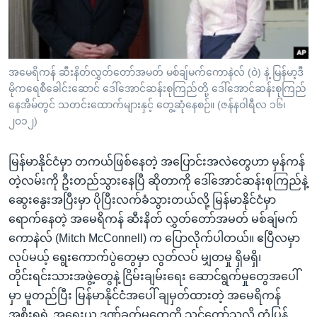
အ
သုတပဒေသာ အင်္ဂလိပ်စာ
ညွန်း
Learning English
စာမျက်နှာ
သို့
ဗွီအိုအေ လူမှုကွန်ယက်များ
အမေရိကန် ဆီးနိတ်လွှတ်တော်အမတ် မစ်ချ်မက်ကောနဲလ် (ဝဲ) နဲ့ မြန်မာ့ဒီ
ကျော်
မိုကရေစီခေါင်းဆောင် ဒေါ်အောင်ဆန်းစုကြည်တို့ ဒေါ်အောင်ဆန်းစုကြည်
ကြည့်
နေအိမ်တွင် သတင်းထောက်များနှင့် တွေ့ဆုံနေစဉ်။ (ဇန်နဝါရီလ ၁၆၊
ရန်
၂၀၁၂)
ဘာသာစကားများ
ရှာဖွေ
ရန်
မြန်မာနိုင်ငံမှာ တကယ်ဖြစ်နေတဲ့ အပြောင်းအလဲတွေဟာ မှန်ကန်
နေရာ
တဲ့လမ်းကို ဦးတည်သွားနေပြီ ဆိုတာကို ဒေါ်အောင်ဆန်းစုကြည်နဲ့
သို့
ဆွေးနွေးအပြီးမှာ ပိုပြီးလက်ခံသွားတယ်လို့ မြန်မာနိုင်ငံမှာ
ကျော်
ရောက်နေတဲ့ အမေရိကန် ဆီးနိတ် လွှတ်တော်အမတ် မစ်ချ်မက်
ရန်
ကောနဲလ် (Mitch McConnell) က ပြောလိုက်ပါတယ်။ ဧပြီလမှာ
လုပ်မယ့် ရွေးကောက်ပွဲတွေမှာ လွတ်လပ် မျှတမှု ရှိမရှိ၊
တိုင်းရင်းသားအဖွဲ့တွေနဲ့ ငြိမ်းချမ်းရေး ဆောင်ရွက်မှုတွေအပေါ်
မှာ မူတည်ပြီး မြန်မာနိုင်ငံအပေါ် ချမှတ်ထားတဲ့ အမေရိကန်
အစိုးရရဲ့ အရေးယူ ဒဏ်ခတ်မှုတွေကို သင့်တော်သလို တုံ့ပြန်