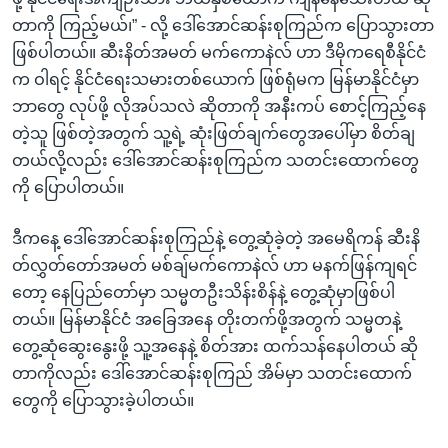
တာကို ကြည့်မယ်၊” - လို့ ဒေါ်အောင်ဆန်းစုကြည်က ပြောသွားတာ
ဖြစ်ပါတယ်။ ဆီးနိတ်အမတ် မက်ကောနဲလ် ဟာ ဒီမိုကရေစီနိုင်ငံ
က ဝါရင့် နိုင်ငံရေးသမားတစ်ယောက် ဖြစ်ရုံမက မြန်မာနိုင်ငံမှာ
ဘာတွေ လုပ်ဖို့ လိုအပ်သလဲ ဆိုတာကို အနီးကပ် စောင့်ကြည့်နေ
တဲ့သူ ဖြစ်တဲ့အတွက် သူ့ရဲ့ ဆုံးဖြတ်ချက်တွေအပေါ်မှာ စိတ်ချ
တယ်လို့လည်း ဒေါ်အောင်ဆန်းစုကြည်က သတင်းထောက်တွေ
ကို ပြောပါတယ်။
ဒီကနေ့ ဒေါ်အောင်ဆန်းစုကြည်နဲ့ တွေ့ဆုံခဲ့တဲ့ အမေရိကန် ဆီးနိ
တ်လွှတ်တော်အမတ် မစ်ချ်မက်ကောနဲလ် ဟာ မနက်ဖြန်ကျရင်
တော့ နေပြည်တော်မှာ သမ္မတဦးသိန်းစိန်နဲ့ တွေ့ဆုံမှာဖြစ်ပါ
တယ်။ မြန်မာနိုင်ငံ အခြေအနေ တိုးတက်ဖို့အတွက် သမ္မတနဲ့
တွေ့ဆုံဆွေးနွေးဖို့ သူ့အနေနဲ့ စိတ်အား ထက်သန်နေပါတယ် ဆို
တာကိုလည်း ဒေါ်အောင်ဆန်းစုကြည် အိမ်မှာ သတင်းထောက်
တွေကို ပြောသွားခဲ့ပါတယ်။