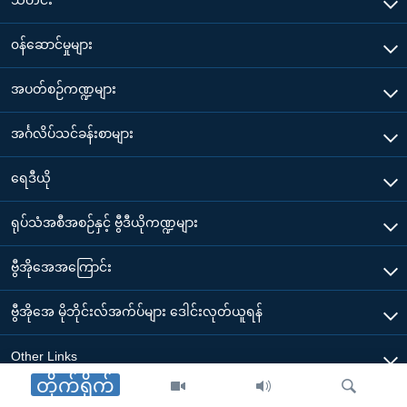
သတင်း
၀န်ဆောင်မှုများ
အပတ်စဉ်ကဏ္ဍများ
အင်္ဂလိပ်သင်ခန်းစာများ
ရေဒီယို
ရုပ်သံအစီအစဉ်နှင့် ဗွီဒီယိုကဏ္ဍများ
ဗွီအိုအေအကြောင်း
ဗွီအိုအေ မိုဘိုင်းလ်အက်ပ်များ ဒေါင်းလုတ်ယူရန်
Other Links
တိုက်ရိုက်