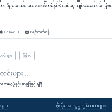
 ဒီဥပဒေအရ ထောင်ဒဏ်တစ်နှစ်နဲ့ ဒဏ်ငွေ ကျပ်သုံးသောင်း ပြစ်ဒဏ
Follow us
ပရင့်ထုတ်ရန်
သတင်းများ
မြန်မာ
်းများ ...
ဂ္ဂဖွဲ့ခွင့်၊ ဆန္ဒပြခွင့် ရပြီ
ုများ
ဗွီအိုအေ လူမှုကွန်ယက်များ