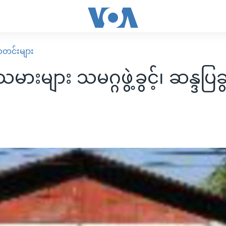
း သတင်းများ
ားများ သမဂ္ဂဖွဲ့ခွင့်၊ ဆန္ဒပြခွင