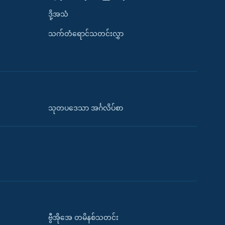
ဒို့အသံ
သက်တံရောင်သတင်းလွှာ
သုတပဒေသာ အင်္ဂလိပ်စာ
ဗွီအိုအေ တမိနစ်သတင်း