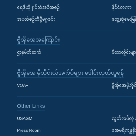
ရေဒီယို ရုပ်သံအစီအစဉ်
နိုင်ငံတကာ
အပတ်စဉ်တီဗွီမဂ္ဂဇင်း
တွေ့ဆုံမေးမြန
ဗွီအိုအေအကြောင်း
ဌာနမိတ်ဆက်
မီတာလှိုင်းမျာ
ဗွီအိုအေ မိုဘိုင်းလ်အက်ပ်များ ဒေါင်းလုတ်ယူရန်
Learning English
VOA+
ဗွီအိုအေမိုဘ
ဗွီအိုအေ လူမှုကွန်ယက်များ
Other Links
USAGM
လွတ်လပ်တဲ့
Press Room
အေမရိကန္အစိ
ဘာသာစကားများ