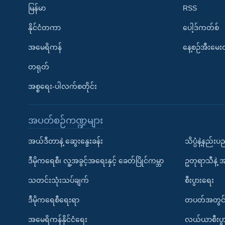
မြန်မာ
RSS
နိုင်ငံတကာ
ပေါ့ဒ်ကတ်စ်
အမေရိကန်
နေ့စဉ်အီးမေ
တရုတ်
အစ္စရေး-ပါလက်စတိုင်း
အပတ်စဉ်ကဏ္ဍများ
အယ်ဒီတာနဲ့ ဆွေးနွေးခန်း
သိပ္ပံနဲ့နည်း
ဒီမိုကရေစီ၊ လူ့အခွင့်အရေးနှင့် ခေတ်ပြိုင်ကမ္ဘာ
ဥတုရာသီနဲ့ 
သတင်းသုံးသပ်ချက်
စီးပွားရေး
ဒီမိုကရေစီရေးရာ
တပတ်အတွင်
အမေရိကန်နိုင်ငံရေး
လယ်ယာစီးပွ