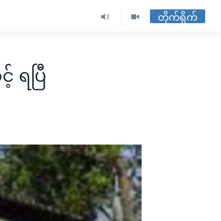
တိုက်ရိုက်
့် ရပြီ