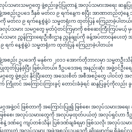
 အလုပ်သမားသမဂ္ဂတွေ ဖွဲ့စည်းခွင့်ပြုတာနဲ့ အလုပ်သမားအရေး ဆန္ဒပြခွင
ဲ့အစည်းဥပဒေ ဒီနှစ် မတ်လ ၉ ရက်နေ့က စပြီး အာဏာတည်တဲ့နေ့ သ
ာကို မတ်လ ၉ ရက်နေ့စွဲနဲ့ပဲ သမ္မတရုံးက ထုတ်ပြန် ကြေညာခဲ့ပါတယ်။
အလုပ်သမား သမဂ္ဂတွေ မှတ်ပုံတင်ကြမှာကို စစ်ဆေးကြီးကြပ်မယ့် မှ
ပ်သမား ညွှန်ကြားရေးဦးစီးဌာန ညွှန်ချုပ်ကို ခန့်အပ်တာဝန်ပေးတဲ့ 
 ရက် နေ့စွဲနဲ့ပဲ သမ္မတရုံးက ထုတ်ပြန် ကြေညာခဲ့ပါတယ်။
ဲ့အစည်း ဥပဒေကို မနှစ်က ၂၀၁၁ အောက်တိုဘာလမှာ သမ္မတဦးသိန်
ထုတ်ပြန်ခဲ့ပြီး ဖြစ်ပါတယ်။ ဒီဥပဒေအရ အနည်းဆုံး အဖွဲ့ဝင်ဦးရေ ၃
ဂတွေ ဖွဲ့စည်း နိုင်ပြီးတော့ အသေးစိတ် အစီအစဉ်တွေ ပါဝင်တဲ့
ရက် ကြိုတင် အကြောင်းကြားခွင့် တောင်းခံခဲ့ရင် ဆန္ဒပြခွင့်ကိုလည်း ခွ
ဂအဖွဲ့ဝင် ဖြစ်တာကို အကြောင်းပြု၍ ဖြစ်စေ၊ အလုပ်သမားအရေး 
ဖြစ်စေ၊ အလုပ်သမားတွေကို အလုပ်မှထုတ်ပယ်တဲ့ အလုပ်ရှင်ဟာ 
်နဲ့ ဒဏ်ငွေ ကျပ်တစ်သိန်း ပြစ်ဒဏ်ချခံရမှာ ဖြစ်သလို၊ အလုပ်သမာ
န်းထားတဲ့ အလုပ်သမား အဖွဲ့အစည်းဥပဒေကို ချိုးဖောက်မှု ရှိခဲ့ရင်လ