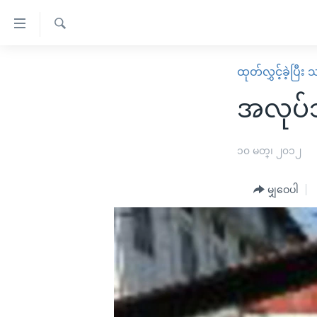
သုံး
ရ
ရှာဖွေ
လွယ်ကူ
မူလစာမျက်နှာ
ထုတ်လွှင့်ခဲ့ပြီ
ရ
စေ
မြန်မာ
လာ
အလုပ်သမ
သည့်
ဒ်
ကမ္ဘာ့သတင်းများ
Link
ဗွီဒီယို
နိုင်ငံတကာ
၁၀ မတ္၊ ၂၀၁၂
များ
သတင်းလွတ်လပ်ခွင့်
အမေရိကန်
ပင်မ
မျှဝေပါ
ရပ်ဝန်းတခု လမ်းတခု အလွန်
တရုတ်
အကြောင်းအရာ
အင်္ဂလိပ်စာလေ့လာမယ်
အစ္စရေး-ပါလက်စတိုင်း
သို့
အပတ်စဉ်ကဏ္ဍများ
အမေရိကန်သုံးအီဒီယံ
ကျော်
ကြည့်
ရေဒီယိုနှင့်ရုပ်သံ အချက်အလက်များ
မကြေးမုံရဲ့ အင်္ဂလိပ်စာ
ရေဒီယို
ရန်
ရေဒီယို/တီဗွီအစီအစဉ်
ရုပ်ရှင်ထဲက အင်္ဂလိပ်စာ
တီဗွီ
ပင်မ