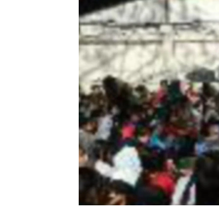
သုတပဒေသာ အင်္ဂလိပ်စာ
အ
ညွန်း
စာမျက်နှာ
သို့
ကျော်
ကြည့်
ရန်
ရှာဖွေ
ရန်
နေရာ
သို့
ကျော်
ရန်