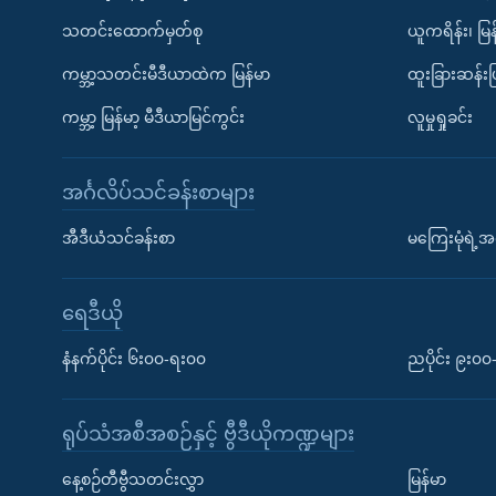
သတင်းထောက်မှတ်စု
ယူကရိန်း၊ မြန
ကမ္ဘာ့သတင်းမီဒီယာထဲက မြန်မာ
ထူးခြားဆန်း
ကမ္ဘာ့ မြန်မာ့ မီဒီယာမြင်ကွင်း
လူမှုရှုခင်း
အင်္ဂလိပ်သင်ခန်းစာများ
အီဒီယံသင်ခန်းစာ
မကြေးမုံရဲ့အင
ရေဒီယို
နံနက်ပိုင်း ၆း၀၀-ရး၀၀
ညပိုင်း ၉း၀
ရုပ်သံအစီအစဉ်နှင့် ဗွီဒီယိုကဏ္ဍများ
နေ့စဉ်တီဗွီသတင်းလွှာ
မြန်မာ