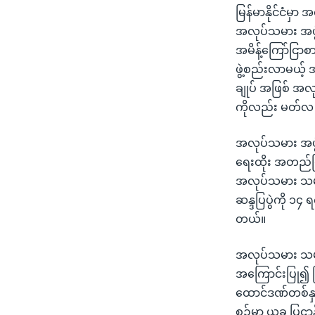
မြန်မာနိုင်ငံမှာ
အလုပ်သမား အဖွ
အမိန့်ကြော်ငြာစ
ဖွဲ့စည်းလာမယ့် 
ချုပ် အဖြစ် အလု
ကိုလည်း မတ်လ ၉
အလုပ်သမား အဖွ
ရေးထိုး အတည်ပြု
အလုပ်သမား သမဂ္
ဆန္ဒပြပွဲကို ၁၄ 
တယ်။
အလုပ်သမား သမဂ္
အကြောင်းပြု၍ 
ထောင်ဒဏ်တစ်နှစ
စဉ်မှာ ယခု ပြဌာ