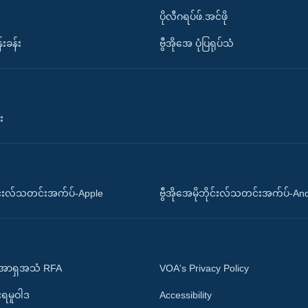
ပိုလီဂရပ်ဖ်.အင်ဖို
်းခန်း
ဗွီအိုအေ ပုံပြရုပ်သံ
း
ိုင်းလ်သတင်းအက်ပ်-Apple
ဗွီအိုအေမိုဘိုင်းလ်သတင်းအက်ပ်-An
 အာရှအသံ RFA
VOA's Privacy Policy
ုးရမူဝါဒ
Accessibility