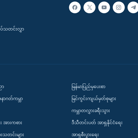
းလ်သတင်းလွှာ
ပညာ
မြန်မာပြည်မှပေးစာ
အနာဂတ်ကမ္ဘာ
မြင်ကွင်းကျယ်မှတ်စုများ
ကမ္ဘာတလွှားခရီးသွား
း အားကစား
ဒီသီတင်းပတ် အာရှနိုင်ငံရေး
ားသတင်းများ
အာရှစီးပွားရေး