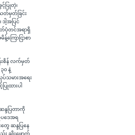
့်ပြုတဲ့၊
တ်မှတ်ခြင်း
 ဒါ့အပြင်
တ်ပုံတင်အရာရှိ
အမိန့်ကြောငြာစာ
းစိန် လက်မှတ်
၀ နဲ့
 အလုပ်သမားအရေး
င့်ပြုထားပါ
ဆန္ဒပြတာကို
ဒီဥပဒေအရ
းတွေ ဆန္ဒပြနေ
ည်း ချိုးဖောက်