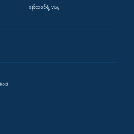
နော်သဇင်ရဲ့ Vlog
droid