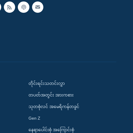
တိုင်းရင်းသတင်းလွှာ
တပတ်အတွင်း အားကစား
သုတစုံလင် အမေရိကန်တခွင်
Gen Z
နေရာပေါင်းစုံ အကြောင်းစုံ