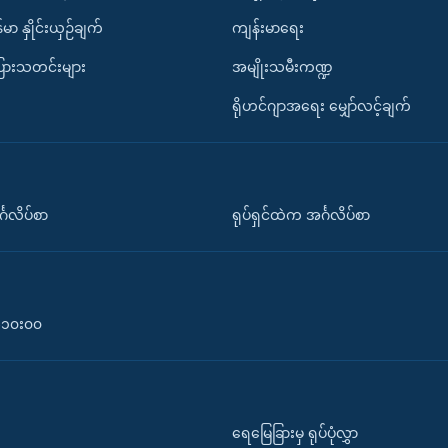
်မာ နှိုင်းယှဉ်ချက်
ကျန်းမာရေး
ပြားသတင်းများ
အမျိုးသမီးကဏ္ဍ
ရိုဟင်ဂျာအရေး မျှော်လင့်ချက်
်္ဂလိပ်စာ
ရုပ်ရှင်ထဲက အင်္ဂလိပ်စာ
၀-၁၀း၀၀
ရေမြေခြားမှ ရုပ်ပုံလွှာ