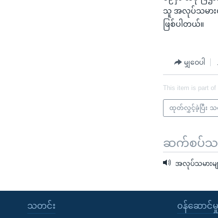
သူ အလုပ်သမားဟာ
ဖြစ်ပါတယ်။
မျှဝေပါ
This item is part of
ထုတ်လွှင့်ခဲ့ပြီး 
ဆက်စပ်သတင
အလုပ်သမားများ သမ
သတင်း
၀န်ဆောင်မှ