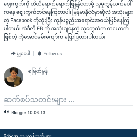
အ
ဈေးကွက်ကို ထိထိရောက်ရောက်ဖြန့်နိုင်တာမို့ လူမှုကွန်ယက်ပေါ်
သုတပဒေသာ အင်္ဂလိပ်စာ
ညွန်း
Learning English
ကနေ ဈေးကွက်တင်နေကြတာပါ၊ မြန်မာနိုင်ငံမှာဆိုလဲ အသုံးများ
စာမျက်နှာ
တဲ့ Facebook ကိုသုံးပြီး ကုန်ပစ္စည်းအရောင်းအဝယ်ဖြစ်နေကြ
သို့
ဗွီအိုအေ လူမှုကွန်ယက်များ
ပါတယ်၊ အဲဒီလို FB ကို အသုံးချနေတဲ့ သူတွေထဲက တယောက်
ကျော်
ဖြစ်တဲ့ ကိုအောင်ခမ်းကျော်က ပြောပြထားပါတယ်၊
ကြည့်
ရန်
မျှဝေပါ
Follow us
ဘာသာစကားများ
ရှာဖွေ
ရန်
စုမြတ်မွန်
နေရာ
သို့
ကျော်
ဆက်စပ်သတင်းများ ...
ရန်
Blogger 10-06-13
ဗွီအိုအေ လူမှုကွန်ယက်များ