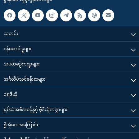
သတင်း
၀န်ဆောင်မှုများ
အပတ်စဉ်ကဏ္ဍများ
အင်္ဂလိပ်သင်ခန်းစာများ
ရေဒီယို
ရုပ်သံအစီအစဉ်နှင့် ဗွီဒီယိုကဏ္ဍများ
ဗွီအိုအေအကြောင်း