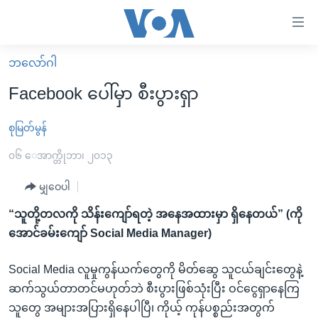
သုံး
ရ
လွယ်ကူ
ဘလော်ဂါ
မူလစာမျက်နှာ
စေ
Facebook ပေါ်မှာ စီးပွားရှာ
မြန်မာ
သည့်
ကမ္ဘာ့သတင်းများ
စုမြတ်မွန်
Link
ဗွီဒီယို
နိုင်ငံတကာ
၀၆ ေအာက္တိုဘာ၊ ၂၀၁၃
များ
သတင်းလွတ်လပ်ခွင့်
အမေရိကန်
မျှဝေပါ
ပင်မ
ရပ်ဝန်းတခု လမ်းတခု အလွန်
တရုတ်
အကြောင်းအရာ
“သူတို့တလကို သိန်းကျော်ရတဲ့ အနေအထားမှာ ရှိနေတယ်” (ကို
သို့
အင်္ဂလိပ်စာလေ့လာမယ်
အစ္စရေး-ပါလက်စတိုင်း
အောင်ခမ်းကျော် Social Media Manager)
ကျော်
အပတ်စဉ်ကဏ္ဍများ
အမေရိကန်သုံးအီဒီယံ
ကြည့်
Social Media လူမှုကွန်ယက်တွေကို မိတ်ဆွေ သူငယ်ချင်းတွေနဲ့
ရေဒီယိုနှင့်ရုပ်သံ အချက်အလက်များ
မကြေးမုံရဲ့ အင်္ဂလိပ်စာ
ရေဒီယို
ရန်
ဆက်သွယ်တာတင်မဟုတ်ဘဲ စီးပွားဖြစ်သုံးပြီး ဝင်ငွေရှာနေကြ
ပင်မ
ရေဒီယို/တီဗွီအစီအစဉ်
ရုပ်ရှင်ထဲက အင်္ဂလိပ်စာ
တီဗွီ
သူတွေ အများအပြားရှိနေပါပြီ၊ ကိုယ့် ကုန်ပစ္စည်းအတွက်