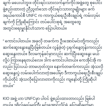
ချက် မပေးပါဘူး။ တိုင်းရင်းသားလက်နက်ကိုင်အဖွဲ့တွေ စုပေါင်း
ဖွဲ့စည်းထားတဲ့ ညီညွတ်သော တိုင်းရင်းသားလူမျိုးများ ဖက်
ဒရယ်ကောင်စီ UNFC က ကာကွယ်ရေးဦးစီးချုပ်ရဲ့ ကမ်းလှမ်း
ချက်ကို ကြိုဆိုကြောင်း တပ်ပေါင်းစုရဲ့ အထွေထွေ
အတွင်းရေးမှူးနိုင်ဟံသာက ပြောပါတယ်။
“ ကောင်းပါတယ်။ အခုလို တဖက်က ဦးအောင်မင်းတို့ကလည်း
ဆက်ဆွေးနွေးနေပြီးဖြစ်တယ်။ လွန်ခဲ့တဲ့ ၄ရက်နေ့တုန်းကလည်း
ဆွေးနွေးတယ်။ ဒီလမကုန်ခင်မှာလည်း ဆက်ပြီးဆွေးနွေး မယ်
လို့ပဲ ကြားနေရတယ်လေ။ ဒါက ကောင်းပါတယ်။ ကေအိုင်အို က
လည်း ငြင်းပယ် တာမဟုတ်ဘူး။ နောက်တဖက်ကလည်း အဲ့သလို
ဆွေးနွေးပွဲ လမ်းပေါက်လာတဲ့အပေါ်မှာ ဒီကာကွယ်ရေးဦးစီးချုပ်
ကိုယ်တိုင် အဲ့သလိုပြောလာတာကိုလည်း ကျနော်တို့ ကြိုဆိုပါ
တယ်။"
KIO အဖွဲ့ ဟာ UNFCမှာ ပါဝင် ဖွဲ့စည်းထားတာလည်း ဖြစ်ပါ
တယ်။ ဒုဗိုလ်ချုပ်မှုးကြီး မင်းအောင်လှိုင်ရဲ့ ပြောဆိုချက်မှာ