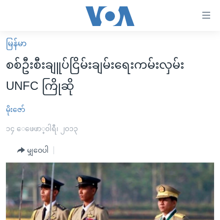
သုံး
ရ
လွယ်ကူ
မြန်မာ
မူလစာမျက်နှာ
စေ
စစ်ဦးစီးချူပ်ငြိမ်းချမ်းရေးကမ်းလှမ်း
မြန်မာ
သည့်
UNFC ကြိုဆို
ကမ္ဘာ့သတင်းများ
Link
ဗွီဒီယို
နိုင်ငံတကာ
မိုးဇော်
များ
သတင်းလွတ်လပ်ခွင့်
အမေရိကန်
၁၄ ေဖေဖာ္၀ါရီ၊ ၂၀၁၃
ပင်မ
ရပ်ဝန်းတခု လမ်းတခု အလွန်
တရုတ်
အကြောင်းအရာ
မျှဝေပါ
သို့
အင်္ဂလိပ်စာလေ့လာမယ်
အစ္စရေး-ပါလက်စတိုင်း
ကျော်
အပတ်စဉ်ကဏ္ဍများ
အမေရိကန်သုံးအီဒီယံ
ကြည့်
ရေဒီယိုနှင့်ရုပ်သံ အချက်အလက်များ
မကြေးမုံရဲ့ အင်္ဂလိပ်စာ
ရေဒီယို
ရန်
ပင်မ
ရေဒီယို/တီဗွီအစီအစဉ်
ရုပ်ရှင်ထဲက အင်္ဂလိပ်စာ
တီဗွီ