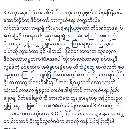
KIA ကို အခုလို ဖိတ်ခေါ်လိုက်တာကိုတော့ ဒုဗိုလ်ချုပ်မှုးကြီးမင်း
အောင်လှိုင်က နိုင်ငံတော် ကာကွယ်ရေး တက္ကသိုလ်မှ
သင်တန်းသား အရာရှိကြီးများနဲ့ နေပြည်တော် တိုင်းစစ်ဌာနချုပ်
နယ်မြေရှိ တပ်နယ် ၆ ခုမှ အရာရှိ၊ အရာခံ၊ အကြပ်၊ စစ်သည်
မိသားစုတွေနဲ့ တွေ့ဆုံ ရှင်းလင်းပြောကြားရာမှာ ထည့်သွင်း
ပြောဆို သွားခဲ့တာဖြစ် ပါတယ်။ နိုင်ငံရေးလေ့လာ သူတွေက
နိုင်ငံတော်သမ္မတက KIAအပေါ် ထိုးစစ်ဆင်တာတွေ ရပ်တန့်ဖို့
လွန်ခဲ့တဲ့ နှစ်တွေက အမိန့်ပေးခဲ့ပေမဲ့ တိုက်ပွဲတွေ ဆက်လက်ဖြစ်
နေခဲ့တာကြောင့် ကချင်ပြည်နယ်အတွင်းက တိုက်ပွဲတွေ ရပ်ဆိုင်း
ဖို့ဟာ ကာကွယ်ရေးဦးစီးချုပ်အပေါ်မှာ မူတည်နေသလားဆို
သုံးသပ်တာတွေ ရှိခဲ့ဖူးပါတယ်။ ဒါကြောင့် ကာကွယ်ရေး ဦးစီး
ချုပ်ရဲ့ ဖိတ်ခေါ်ချက်ကို အားလုံးက ထူးခြားမှုတခု အဖြစ်လည်း
ရှုမြင်နေတာဖြစ်ပါတယ်။ ဒီဖိတ်ခေါ်ချက်အပေါ် KIAတပ်ဖွဲ့ဖက်
က သဘောထားကိုတော့ KIO ရဲ့ ငြိမ်းချမ်းရေးဆွေးနွေးရေးအဖွဲ့
ခေါင်းဆောင် ဦးဆွမ်လွတ်ဂမ်က အခုလို တုန့်ပြန်ပြောဆိုပါ