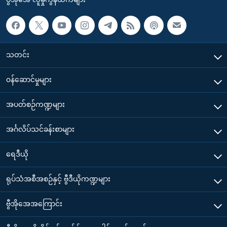
သတင်း
၀န်ဆောင်မှုများ
အပတ်စဉ်ကဏ္ဍများ
အင်္ဂလိပ်သင်ခန်းစာများ
ရေဒီယို
ရုပ်သံအစီအစဉ်နှင့် ဗွီဒီယိုကဏ္ဍများ
ဗွီအိုအေအကြောင်း