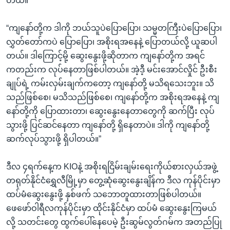
တယ်။
“ကျနော်တို့က ဒါကို ဘယ်သူပဲပြောပြော၊ သမ္မတကြီးပဲပြောပြော၊
လွှတ်တော်ကပဲ ပြောပြော၊ အစိုးရအနေနဲ့ ပြောတယ်လို့ ယူဆပါ
တယ်။ ဒါကြောင့်မို့ ဆွေးနွေးဖို့ဆိုတာက ကျနော်တို့က အရင်
ကတည်းက လုပ်နေတာဖြစ်ပါတယ်။ အဲ့ဒီ့ မင်းအောင်လှိုင် ဦးစီး
ချုပ်ရဲ့ ကမ်းလှမ်းချက်ကတော့ ကျနော်တို့ မသိရသေးဘူး။ သိ
သည်ဖြစ်စေ၊ မသိသည်ဖြစ်စေ၊ ကျနော်တို့က အစိုးရအနေနဲ့ ကျ
နော်တို့ကို ပြောထားတာ၊ ဆွေးနွေးနေတာတွေကို ဆက်ပြီး လုပ်
သွားဖို့ ပြင်ဆင်နေတာ ကျနော်တို့ ရှိနေတာပဲ။ ဒါကို ကျနော်တို့
ဆက်လုပ်သွားဖို့ ရှိပါတယ်။”
ဒီလ ၄ရက်နေ့က KIOနဲ့ အစိုးရငြိမ်းချမ်းရေးကိုယ်စားလှယ်အဖွဲ့
တရုတ်နိုင်ငံရွှေလီမြို့မှာ တွေ့ဆုံဆွေးနွေးချိန်က ဒီလ ကုန်ပိုင်းမှာ
ထပ်မံဆွေးနွေးဖို့ နှစ်ဖက် သဘောတူထားတာဖြစ်ပါတယ်။
ဖေဖော်ဝါရီလကုန်ပိုင်းမှာ ထိုင်းနိုင်ငံမှာ ထပ်မံ ဆွေးနွေးကြမယ်
လို့ သတင်းတွေ ထွက်ပေါ်နေပေမဲ့ ဦးဆွမ်လွတ်ဂမ်က အတည်ပြု