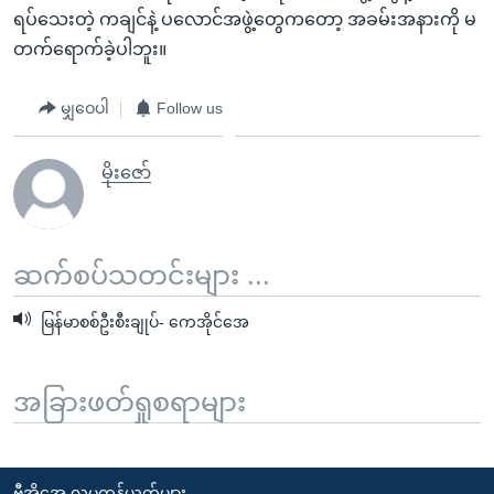
ရပ်သေးတဲ့ ကချင်နဲ့ ပလောင်အဖွဲ့တွေကတော့ အခမ်းအနားကို မ
တက်ရောက်ခဲ့ပါဘူး။
မျှဝေပါ
Follow us
မိုးဇော်
ဆက်စပ်သတင်းများ ...
မြန်မာစစ်ဦးစီးချုပ်- ကေအိုင်အေ
အခြားဖတ်ရှုစရာများ
ဗွီအိုအေ လူမှုကွန်ယက်များ