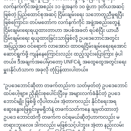
လက်နက်ကိုင်အဖွဲ့အစည်း ၁၁ ဖွဲ့အနက် ၁၀ ဖွဲ့ဟာ ဒုတိယအဆင့်
ဖြစ်တဲ့ ပြည်ထောင်စုအဆင့် ငြိမ်းချမ်းရေး သဘောတူညီမှုရပြီး
ဖြစ်ကြောင်း၊ တပ်မတော်က လက်နက်ကိုင် အဖွဲ့အစည်းတွေနဲ့
ငြိမ်းချမ်းရေးရယူထားတာဟာ အပစ်အခတ် ရပ်စဲပြီး ယာယီ
ငြိမ်းချမ်းရေး ရယူထားခြင်းသာဖြစ်လို့ ဥပဒေဘောင်အတွင်း
အပြည့်အ၀ ဝင်ရောက် လာအောင်၊ ထာဝရငြိမ်းချမ်းရေးရအောင်
ဆောင်ရွက်ဖို့ ကျန်နေကြောင်းလည်း ထည့်သွင်းပြောကြား ခဲ့ပါ
တယ်။ ဒီအချက်အပေါ်မှာတော့ UNFCရဲ့ အထွေထွေအတွင်းရေး
မှူးးနိုင်ဟံသာက အခုလို တုံပြန်ထားပါတယ်။
“ဥပဒေဘောင်ဆိုတာ တဖက်တည်းက သတ်မှတ်တဲ့ ဥပဒေဘောင်
ထပ်ပေါ့ဗျာ။ ညှိနှိုင်းစုပေါင်းပြီးမှ အများလက်ခံနိုင်တဲ့ ဥပဒေ
ဘောင်မျိုး ဖြစ်ဖို့ လိုပါတယ်။ အဲ့တာကလည်း နိုင်ငံရေးအရ
ဆွေးနွေးဖြေရှင်းမှုမရှိဘဲနဲ့ တဖက်သတ်ကနေ ချမှတ်ထားတဲ့
ဥပဒေ ဘောင်ထဲကို တဖက်က ဝင်ရမယ်ဆိုတဲ့ဟာကလည်း မ
တရားဘူးလေ။ ဒါကလည်း မဖြစ်သင့်ပါဘူး။ အဲ့တာ နည်းလမ်း