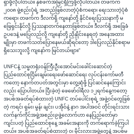
ရှာဖို့လိုပါတယ်။ နှစ်ဖက်အမြင်ရှိကြဖို့လိုပါတယ်။ တဖက်က
၂၀၀၈ ဖွဲ့စည်းပုံရဲ့ အတည်ဖြစ်လာတဲ့ပုံစံကရော၊ ရေးသားတဲ့ပုံစံ
ကရော၊ တဖက်က ဒီလက်ရှိ ကျနော်တို့ နိုင်ငံရေးပြဿနာကို မ
ဖြေရှင်းနိုင်လို့ ပြဿနာတက်နေတာဖြစ်တယ်။ ဒီလက်ရှိ အခြေခံ
ဥပဒေနဲ့ မပြေလည်လို့ ကျနော်တို့ ညှိနှိုင်းနေရတဲ့ အနေအထား
မျိုးမှာ တဖက်သတ်ပြောနေမယ်ဆိုရင်တော့ ဒါပြေလည်နိုင်စရာမ
ရှိသေးဘူးလို့ ကျနော်က မြင်တယ်ဗျာ။”
UNFCနဲ့ သမ္မတရုံးဝန်ကြီးဦးအောင်မင်းခေါင်းဆောင်တဲ့
ပြည်ထောင်စုငြိမ်းချမ်းရေးဖော်ဆောင်ရေး လုပ်ငန်းကော်မတီ
ကတော့ နောက်တပတ်အတွင်းမှာ တွေ့ဆုံဖို့ ပြင်ဆင်နေကြောင်း
လည်း ပြောပါတယ်။ ပြီးခဲ့တဲ့ ဖေဖော်ဝါရီလ ၁၂ရက်နေ့ကတော့
အပစ်အခတ်ရပ်စဲထားတဲ့ UNFC တပ်ပေါင်းစုရဲ့ အဖွဲ့ဝင်တွေဖြစ်
တဲ့ ကရင်၊ ရှမ်း၊ မွန်၊ ချင်း၊ ပအိုဝ်နဲ့ နာဂ အပါအဝင် တိုင်းရင်းသား
လက်နက်ကိုင်အဖွဲ့အစည်း၉ဖွဲ့လောက်ဟာ နေပြည်တော်မှာ
ကျင်းပတဲ့ ပြည်ထောင်စုနေ့ အခမ်းအနားကို တက်ရောက်ခဲ့ကြပါ
တယ်။ အပစ်အခတ်ရပ်စဲထားတဲ့ ဝ၊ မိုင်းလားအဖွဲ့တွေနဲ့ အပစ်မ