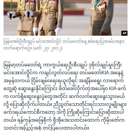
အ
သုတပဒေသာ အင်္ဂလိပ်စာ
ညွန်း
Learning English
စာမျက်နှာ
သို့
ဗွီအိုအေ လူမှုကွန်ယက်များ
ကျော်
ကြည့်
မြန်မာစစ်ဦးစီးချုပ် မင်းအောင်လှိုင် တပ်မတော်နေ့ စစ်ရေးပြအခမ်းအနား
တက်ရောက်စဉ်။ (မတ် ၂၇၊ ၂၀၁၂)
ရန်
ဘာသာစကားများ
ရှာဖွေ
မြန်မာ့တပ်မတော်ရဲ့ ကာကွယ်ရေးဦးစီးချုပ် ဒုဗိုလ်ချုပ်မှုးကြီး
ရန်
မင်းအောင်လှိုင်က ကချင်လွတ်လပ်ရေး တပ်မတော်KIA အနေနဲ့
နေရာ
အမှန်တကယ် ငြိမ်းချမ်းရေးရယူလိုရင် အချိန်မရွေး လာရောက်
သို့
တွေ့ဆုံ ဆွေးနွေးနိုင်ကြောင်း ဖိတ်ခေါ်လိုက်တဲ့အပေါ်မှာ KIA ဖက်
ကျော်
က လက်ရှိဆွေးနွေးပွဲတွေအတိုင်း ဆက်လက်ဆွေးနွေးသွားမယ်
ရန်
လို့ ပြောဆိုလိုက်ပါတယ်။ ညီညွတ်သောတိုင်းရင်းသားလူမျိုးများ
ဖက်ဒရယ်ကောင်စီကတော့ ဒါကို ကြိုဆိုကြောင်းပြောဆိုထားပါ
တယ်။ ရန်ကုန်အခြေစိုက် ဗွီအိုအေသတင်းထောက် ကိုမိုးဇော်က
သတင်းအပြည့်အစုံ တင်ပြပေးထားပါတယ်။